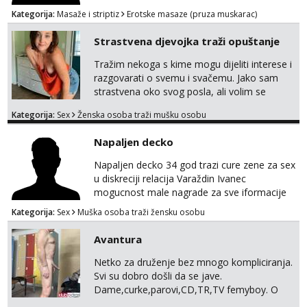
Kategorija:
Masaže i striptiz
Erotske masaze (pruza muskarac)
Strastvena djevojka traži opuštanje
Tražim nekoga s kime mogu dijeliti interese i
razgovarati o svemu i svačemu. Jako sam
strastvena oko svog posla, ali volim se
opustiti i provesti vrijeme s prijateljima.
Kategorija:
Sex
Ženska osoba traži mušku osobu
Voljela bi naci nekoga pa da se nemoram
samo s prijateljima opustati ;) Klikni na link
Napaljen decko
ispod i nadji me tamo, cekam te!
Napaljen decko 34 god trazi cure zene za sex
u diskreciji relacija Varaždin Ivanec
mogucnost male nagrade za sve iformacije
pisite na broj 098819637 pusa
Kategorija:
Sex
Muška osoba traži žensku osobu
Avantura
Netko za druženje bez mnogo kompliciranja.
Svi su dobro došli da se jave.
Dame,curke,parovi,CD,TR,TV femyboy. O
svemu možemo porazgovarati. Prostor