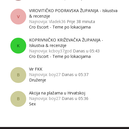
VIROVITIČKO PODRAVSKA ŽUPANIJA - Iskustva
& recenzije
V
Najnovija: Vladek36
Prije 38 minuta
Cro Escort - Teme po lokacijama
KOPRIVNIČKO KRIŽEVAČKA ŽUPANIJA -
Iskustva & recenzije
K
Najnovija: kcboy37god
Danas u 05:43
Cro Escort - Teme po lokacijama
Vir FKK
Najnovija: boy27
Danas u 05:37
B
Druženje
Akcija na plažama u Hrvatskoj
Najnovija: boy27
Danas u 05:36
B
Sex