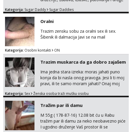
lijepe stvari na obostranu korist. Ako si
Kategorija:
Sugar Daddy
Sugar Daddies
otvorena, komunikativna, zgodna i atraktivna
javi se na moj email:
Oralni
markodalic37@gmail.com
Trazim zensku sobu za oralni sex ili sex.
Šibenik ili dalmacija Javi se na mail
Kategorija:
Osobni kontakti
ON
Trazim muskarca da ga dobro zajašem
Ima jedna stara izreka: moras jahati puno
konja da bi nasla onog pravoga. Jesi li ti moj
pravi, ili te samo moram jahati? Onaj moj
bivsi je bio samo konj hahahahah Klikni niže
Kategorija:
Sex
Ženska osoba traži mušku osobu
na sexdater link i javi mi se tamo....
Tražim par ili damu
M 55g ( 178-87-16) 12.08 bit ću u Rabu
tražim par ili damu za neko neobavezno piće
I ugodno druženje Vaš prostor ili se