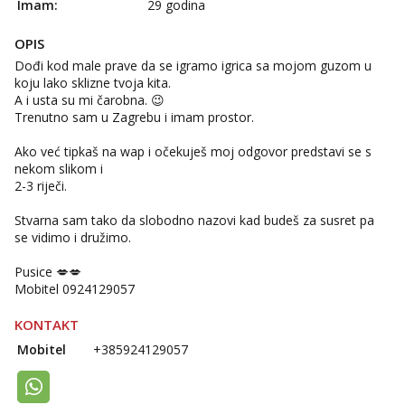
Imam:
29 godina
OPIS
Dođi kod male prave da se igramo igrica sa mojom guzom u
koju lako sklizne tvoja kita.
A i usta su mi čarobna. 😉
Trenutno sam u Zagrebu i imam prostor.
Ako već tipkaš na wap i očekuješ moj odgovor predstavi se s
nekom slikom i
2-3 riječi.
Stvarna sam tako da slobodno nazovi kad budeš za susret pa
se vidimo i družimo.
Pusice 💋💋
Mobitel 0924129057
KONTAKT
Mobitel
+385924129057