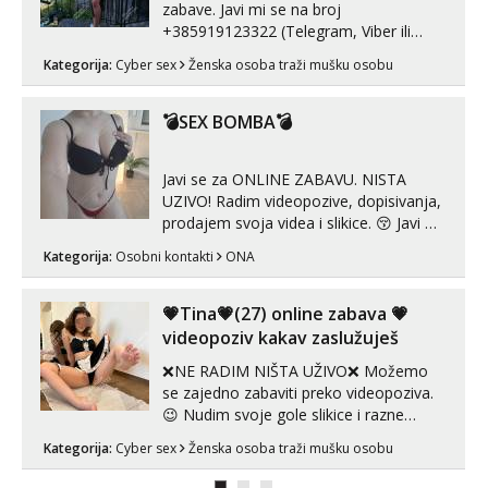
zabave. Javi mi se na broj
+385919123322 (Telegram, Viber ili
Whatsapp). 🤙 NE javljaj se na uzivo.
Kategorija:
Cyber sex
Ženska osoba traži mušku osobu
Hvala.
💣SEX BOMBA💣
Javi se za ONLINE ZABAVU. NISTA
UZIVO! Radim videopozive, dopisivanja,
prodajem svoja videa i slikice. 😚 Javi mi
se porukom na Whatsupp, Viber ili
Kategorija:
Osobni kontakti
ONA
Telegram. +385 91 723 0045
💗Tina💗(27) online zabava 💗
videopoziv kakav zaslužuješ
❌NE RADIM NIŠTA UŽIVO❌ Možemo
se zajedno zabaviti preko videopoziva.
😉 Nudim svoje gole slikice i razne
videouradke. 🤩 Za online zabavu pošalji
Kategorija:
Cyber sex
Ženska osoba traži mušku osobu
poruku na Whatsapp, Telegram ili Viber.
😎 +385 91 912 3322 Za provjeru moje