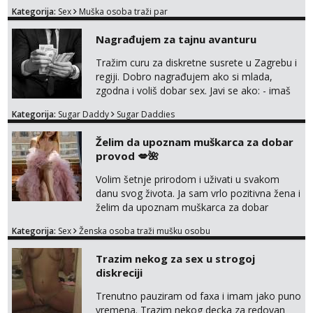
odvezemo gumenjakom na nekoj osamoj
Kategorija:
Sex
Muška osoba traži par
plaži na noćno kupanje Kontakt
trata.vrh@gmail.com
Nagrađujem za tajnu avanturu
Tražim curu za diskretne susrete u Zagrebu i
regiji. Dobro nagrađujem ako si mlada,
zgodna i voliš dobar sex. Javi se ako: - imaš
do 25 godina - imaš do 65 kg - imaš dugu
Kategorija:
Sugar Daddy
Sugar Daddies
kosu - se dobro ljubiš - si fleksibilna s
vremenom (jer ga nemam previše) i
Želim da upoznam muškarca za dobar
dostupna radnim danom (vikendi i noći su za
provod 💋🌺
obitelj) - vodiš brigu o zdravlju i koristiš
zaštitu Ne javljajte se: - debele - frajeri i
Volim šetnje prirodom i uživati u svakom
paro...
danu svog života. Ja sam vrlo pozitivna žena i
želim da upoznam muškarca za dobar
provod, naravno može i nešto više.💋🌺 Klikni
Kategorija:
Sex
Ženska osoba traži mušku osobu
na link ispod i nadji me tamo, cekam te!
Trazim nekog za sex u strogoj
diskreciji
Trenutno pauziram od faxa i imam jako puno
vremena. Trazim nekog decka za redovan