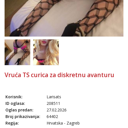
Vruća TS curica za diskretnu avanturu
Korisnik:
Larisats
ID oglasa:
208511
Oglas predan:
27.02.2026
Broj prikazivanja:
64402
Regija:
Hrvatska - Zagreb