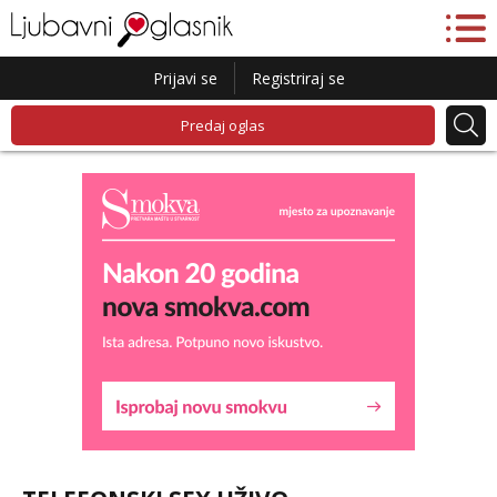
Prijavi se
Registriraj se
Predaj oglas
Lucija
Razgovaram :)
Tel:
064/677-677
- Kod: #136
tel:0,93€ - mob:1,12€ min