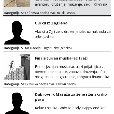
me tamo, cekam te!
avanturu (druženje, maženje, sex :) Klikni na
link ispod i nadji me tamo, cekam te!
Kategorija:
Sex
Ženska osoba traži mušku osobu
Curku iz Zagreba
Ako si u Zg i zelis druzenje,izlet uz naknadu za
tebe javi se
Kategorija:
Sugar Daddy
Sugar Baby (zensko)
Fin i situiran muskarac traži
Fin i utjecajan muskarac trazi prijateljicu za
povremene susrete, zabavu, druzenja... Po
mogucnosti dugotrajnije, moguca financijska
potpora!
Kategorija:
Sex
Muška osoba traži žensku osobu
Dubrovnik Masaža za žene i ženski dio
para
Relax Erotska Body to body Happy end Yoni