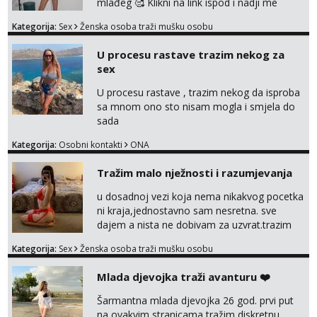
mlađeg 🥰 Klikni na link ispod i nadji me
tamo, cekam te!
Kategorija:
Sex
Ženska osoba traži mušku osobu
U procesu rastave trazim nekog za
sex
U procesu rastave , trazim nekog da isproba
sa mnom ono sto nisam mogla i smjela do
sada
Kategorija:
Osobni kontakti
ONA
Tražim malo nježnosti i razumjevanja
u dosadnoj vezi koja nema nikakvog pocetka
ni kraja,jednostavno sam nesretna. sve
dajem a nista ne dobivam za uzvrat.trazim
muskarca koji ce zadovoljiti moje potrebe,ne
Kategorija:
Sex
Ženska osoba traži mušku osobu
trazim puno samo malo njeznosti i
razumjevanja. volim njezan seks i njezne
Mlada djevojka traži avanturu ❤️
poljupce po tijelu koji me jako
pale,obozavam kad muskarac preuzme
Šarmantna mlada djevojka 26 god. prvi put
kontrolu . javi se :) Klikni na link ispod i nadji
na ovakvim stranicama tražim diskretnu