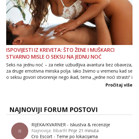
ISPOVIJESTI IZ KREVETA: ŠTO ŽENE I MUŠKARCI
STVARNO MISLE O SEKSU NA JEDNU NOĆ
Seks na jednu noć – za neke uzbudljiva avantura bez obaveza,
za druge emotivna minska polja. Iako živimo u vremenu kad se
o seksu govori otvorenije nego ikad, tema „jedne noći strasti“ i
dalje izaziva burne rasprave. Što zapravo misle žene, a što
Pročitaj više
muškarci? Jesu...
NAJNOVIJI FORUM POSTOVI
RIJEKA/KVARNER - Iskustva & recenzije
Najnovija: RibarRI
Prije 21 minuta
R
Cro Escort - Teme po lokacijama