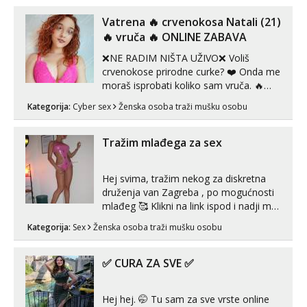
Vatrena ‎️‍🔥 crvenokosa Natali (21)
‎️‍🔥 vruča‎ ️‍🔥 ONLINE ZABAVA
❌NE RADIM NIŠTA UŽIVO❌ Voliš
crvenokose prirodne curke? ❤️ Onda me
moraš isprobati koliko sam vruča.‎ ️‍🔥
MLADA vražica koja ima 100%
Kategorija:
Cyber sex
Ženska osoba traži mušku osobu
prorodne grudi, 💦 Misli su mi uvijek
prljave i u svemu vidim samo užitak. 💦
U mojoj raznolikoj ponudi možeš
Tražim mlađega za sex
pranaći nešto po svojoj mjeri. Sexi videa
s kolegica...
Hej svima, tražim nekog za diskretna
druženja van Zagreba , po mogućnosti
mlađeg 🥰 Klikni na link ispod i nadji me
tamo, cekam te!
Kategorija:
Sex
Ženska osoba traži mušku osobu
✅ CURA ZA SVE ✅
Hej hej. 🤭 Tu sam za sve vrste online