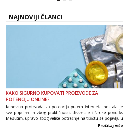
autentičnosti možeš me vidjeti na
videopozivu. 😉 S vama sam vec 5 ...
NAJNOVIJI ČLANCI
KAKO SIGURNO KUPOVATI PROIZVODE ZA
POTENCIJU ONLINE?
Kupovina proizvoda za potenciju putem interneta postala je
sve popularnija zbog praktičnosti, diskrecije i široke ponude.
Međutim, upravo zbog velike potražnje na tržištu se pojavljuju
i brojni krivotvoreni proizvodi, nepouzdane internetske
Pročitaj više