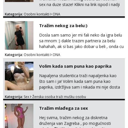
sex na duze staze! Klikni na link ispod i nadji
me tamo, cekam te!
Kategorija:
Osobni kontakti
ONA
Tražim nekog za belu:)
Dosla sam samo jer mi fali neko da igra belu
sa mnom :) dakle trazim partnera za belu
hahahah, ak si bas jako dobar u beli , onda cu
razmislit za dalje Klikni na link ispod i nadji me
Kategorija:
Osobni kontakti
ONA
tamo, cekam te!
Volim kada sam puna kao paprika
Napaljena studentica traži napaljenka kao
što sam i ja! Volim kada sam puna kao
paprika, izdržljiva sam i nikada mi nije dosta
seksa. Volim grubi seks i više puta dnevno
Kategorija:
Sex
Ženska osoba traži mušku osobu
bilo kad i bilo gdje zato se javi što prije da
me isprobaš Klikni na link ispod i nadji me
Tražim mlađega za sex
tamo, cekam te!
Hej svima, tražim nekog za diskretna
druženja van Zagreba , po mogućnosti