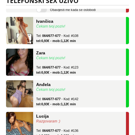
TELEFONSKI SEX UŽIVO
Obavijesti me kada se oslobodi
Ivančica
Čekam tvoj poziv!
Tel:
064/677-677
- Kod: #108
tel:0,93€ - mob:1,12€ min
Zara
Čekam tvoj poziv!
Tel:
064/677-677
- Kod: #123
tel:0,93€ - mob:1,12€ min
Anđela
Čekam tvoj poziv!
Tel:
064/677-677
- Kod: #142
tel:0,93€ - mob:1,12€ min
Lucija
Razgovaram :)
Tel:
064/677-677
- Kod: #136
tel:0,93€ - mob:1,12€ min