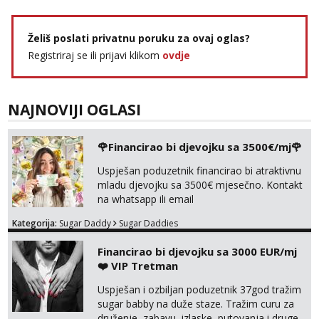
Želiš poslati privatnu poruku za ovaj oglas?
Registriraj se ili prijavi klikom
ovdje
NAJNOVIJI OGLASI
🌹Financirao bi djevojku sa 3500€/mj🌹
Uspješan poduzetnik financirao bi atraktivnu
mladu djevojku sa 3500€ mjesečno. Kontakt
na whatsapp ili email
Kategorija:
Sugar Daddy
Sugar Daddies
Financirao bi djevojku sa 3000 EUR/mj
❤️ VIP Tretman
Uspješan i ozbiljan poduzetnik 37god tražim
sugar babby na duže staze. Tražim curu za
druženje, zabavu, izlaske, putovanja i druge