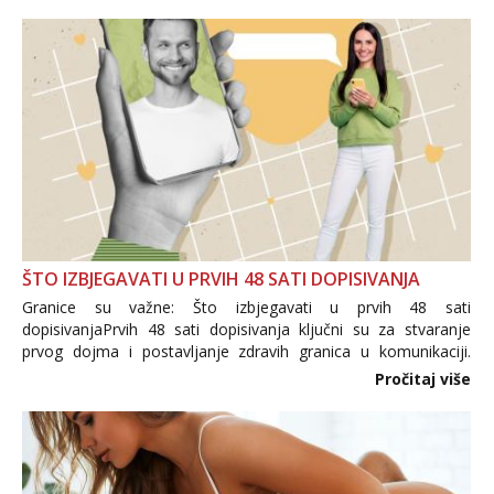
trgovine te proizvodi nepoznatog podrijetla. ...
ŠTO IZBJEGAVATI U PRVIH 48 SATI DOPISIVANJA
Granice su važne: Što izbjegavati u prvih 48 sati
dopisivanjaPrvih 48 sati dopisivanja ključni su za stvaranje
prvog dojma i postavljanje zdravih granica u komunikaciji.
Važno je izbjeći prebrzo otkrivanje osobnih ili intimnih
Pročitaj više
informacija, jer nepoznata osoba još nije zaslužila to
povjerenje. Takođe...