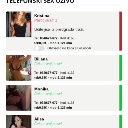
TELEFONSKI SEX UŽIVO
Kristina
Razgovaram :)
Učiteljica iz predgrađa traži...
Tel:
064/677-677
- Kod: #160
tel:0,93€ - mob:1,12€ min
Obavijesti me kada se oslobodi
Biljana
Čekam tvoj poziv!
Tel:
064/677-677
- Kod: #132
tel:0,93€ - mob:1,12€ min
Monika
Čekam tvoj poziv!
Tel:
064/677-677
- Kod: #133
tel:0,93€ - mob:1,12€ min
Alisa
Čekam tvoj poziv!
Tel:
064/677-677
- Kod: #106