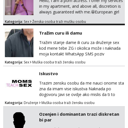
Hello, I am a porn actress. I offer my services
in my apartment, and above all, discretion is
Alisa
always guaranteed with me.🤩European girl
Čekam tvoj poziv!
with experience I do classic
Kategorija:
Sex
Ženska osoba traži mušku osobu
sex,domination,and oral with condom cause
Tel:
064/677-677
- Kod: #106
i need to stay healthy because acting and
tel:0,93€ - mob:1,12€ min
Tražim curu ili damu
also my own health 😘 i dont do anal or
kissing
Vanesa
Tražim starije dame ili curu za druženje sex
Čekam tvoj poziv!
kod mene tebe ZG i okolica može i naknada
moja kontakt WhatsApp SMS poziv
Tel:
064/677-677
- Kod: #74
tel:0,93€ - mob:1,12€ min
Kategorija:
Sex
Muška osoba traži žensku osobu
Žana
Iskustvo
Čekam tvoj poziv!
Trazim zensku osobu da me nauci onome sta
Tel:
064/677-677
- Kod: #135
zna da imam vise iskustva Naknada po
tel:0,93€ - mob:1,12€ min
dogovoru Javi se ovdje ako mislis da ti to
mozes
Lili
Kategorija:
Druženje
Muška osoba traži žensku osobu
Razgovaram :)
Ozenjen i dominantan trazi diskretan
Tel:
064/677-677
- Kod: #128
bi par
tel:0,93€ - mob:1,12€ min
Obavijesti me kada se oslobodi