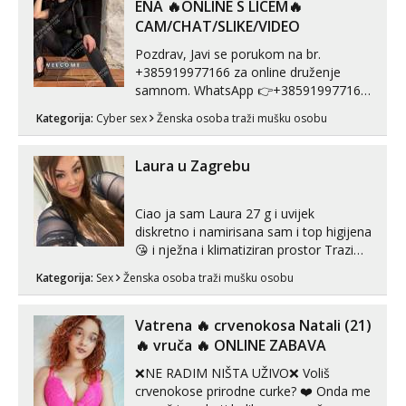
ENA 🔥ONLINE S LICEM🔥
CAM/CHAT/SLIKE/VIDEO
Pozdrav, Javi se porukom na br.
+385919977166 za online druženje
samnom. WhatsApp 👉+385919977166
Telegram 👉@enafriedrichkis Radim
Kategorija:
Cyber sex
Ženska osoba traži mušku osobu
videopozive s licem, solo i s partnerom,
kolegicama (Tina&Natali), razne
kombinacije halteri, haljine, štikle,
Laura u Zagrebu
samostojeće itd. Nudim svakakva videa
seksa, puš...
Ciao ja sam Laura 27 g i uvijek
diskretno i namirisana sam i top higijena
😘 i nježna i klimatiziran prostor Trazim
sex za nagradu Radim klasican sex
Kategorija:
Sex
Ženska osoba traži mušku osobu
Pusenje i gutanje sperme Erotsko rublje
imam uvijek Lizati me mozes i ljubiti po
tijelu Iskljucivo neradim analni !!! I
Vatrena ‎️‍🔥 crvenokosa Natali (21)
neljubim se Wha...
‎️‍🔥 vruča‎ ️‍🔥 ONLINE ZABAVA
❌NE RADIM NIŠTA UŽIVO❌ Voliš
crvenokose prirodne curke? ❤️ Onda me