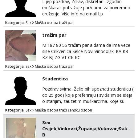
Lijep pozdrav, Zdrav, diskretan i zgodan
sramežljiva ali potrudit ću se da budeš
muškarac potražuje par/damu za povremno
zadovoljan i da imaš nekog za svakodn...
druženje. Više info na email Lp
Kategorija:
Sex
Muška osoba traži par
tražim par
M 187 80 55 tražim par a dama da ima vece
sise Crikvenica Selce Novi Vinodolski KA KR
KZ BJ ZG VT CK KC
Kategorija:
Sex
Muška osoba traži par
Studentica
Pozdrav svima, Želio bih upoznati studenticu (
do 25 god) koje preferiraju i sviđa im se ideja
o starijim, zauzetim muškarcima. Koje su
možda isto u vezi, a potrebno im je nešto
Kategorija:
Sex
Muška osoba traži žensku osobu
novo i uzbudljivo. Imam sređeni život, ali
poprilično zauzeti raspored. Ne mislim
Sex
mijenjati svoju životnu situaciju, a isto
Osijek,Vinkovci,Županja,Vukovar,Đakovo,
očekujem i od tebe. Potrebna je diskrecija i
B