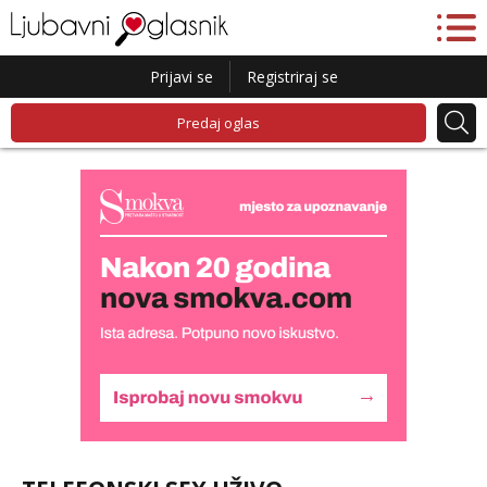
Prijavi se
Registriraj se
Predaj oglas
Liliana
Čekam tvoj poziv!
Tel:
064/677-677
- Kod: #69
tel:0,93€ - mob:1,12€ min