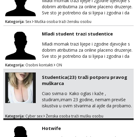
Mladi momak trazi lijepe i zgodne djevojke s
dobrim atributima za online placeno druzenje.
Sve sto je potrebno da si lijepa i zgodna i da
imas dobre atribute. Diskrecija zajamčena i
Kategorija:
Sex
Muška osoba traži žensku osobu
naravno nagrada za tebe. Javiti se mozete na
gmail nepoznatn45@gmail.com ili na telegram
Mladi student trazi studentice
@nepoznatnetko. Ili ako ima koji decko da bi
razmijenio slike ili videa djevojkama koje
Mladi momak trazi lijepe i zgodne djevojke s
posjeduje ili poznaje neku neka se javi t...
dobrim atributima za online placeno druzenje.
Sve sto je potrebno da si lijepa i zgodna i da
imas dobre atribute. Diskrecija zajamčena i
Kategorija:
Osobni kontakti
ON
naravno nagrada za tebe. Javiti se mozete na
gmail nepoznatn45@gmail.com ili na telegram
Studentica(23) traži potporu pravog
@nepoznatnetko. Ili ako ima koji decko da bi
muškarca
razmijenio slike ili videa djevojkama koje
posjeduje ili poznaje neku neka se javi t...
Ciao svima☺️ Kako oglas i kaže ,
studiram,imam 23 godine, nemam previše
iskustva u ovim stvarima al ajde da probamo.
🤗 Nudim fotkice,videa, dopisivanje može
Kategorija:
Cyber sex
Ženska osoba traži mušku osobu
poslije kada se bolje znamo i videopoziv i
tome slično u zamjenu za mjesečni đeparac.
Hotwife
Idealno ne nešto jednokratno već
dogovoreno i na dulje vrijeme. Malo jesam