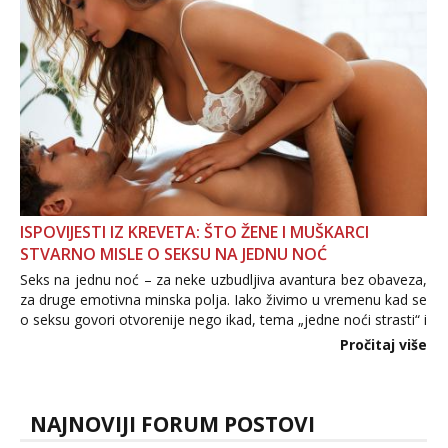
povjerenje. Takođe...
ISPOVIJESTI IZ KREVETA: ŠTO ŽENE I MUŠKARCI
STVARNO MISLE O SEKSU NA JEDNU NOĆ
Seks na jednu noć – za neke uzbudljiva avantura bez obaveza,
za druge emotivna minska polja. Iako živimo u vremenu kad se
o seksu govori otvorenije nego ikad, tema „jedne noći strasti“ i
dalje izaziva burne rasprave. Što zapravo misle žene, a što
Pročitaj više
muškarci? Jesu...
NAJNOVIJI FORUM POSTOVI