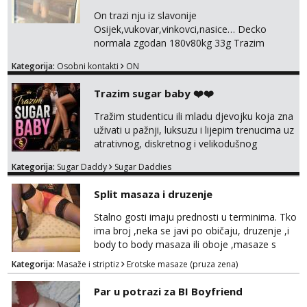
međusobni dogovor. Tako da bi ti bila moja
mala t...
On trazi nju iz slavonije
Osijek,vukovar,vinkovci,nasice… Decko
normala zgodan 180v80kg 33g Trazim
djevojku za povremeno viđanje i zabavu
Kategorija:
Osobni kontakti
ON
mobilan sam nije mi se problem provozati
bilo gdje na podrucje SLAVONIJE …ako ima
Trazim sugar baby ❤️❤️
neka djevojka dama neka se javi sa uvjetima
i zeljama 095 5129 864
Tražim studenticu ili mladu djevojku koja zna
uživati u pažnji, luksuzu i lijepim trenucima uz
atrativnog, diskretnog i velikodušnog
muškarca. Volim razmaziti djevojku koja zna
Kategorija:
Sugar Daddy
Sugar Daddies
cijeniti pažnju, dobru energiju i zajedničke
trenutke. Bez igrica i drame – samo iskren
Split masaza i druzenje
dogovor, privlačnost i uživanje u životu. Ako
si samouvjerena i znaš što želiš, javi se.
Stalno gosti imaju prednosti u terminima. Tko
Diskretnost mi je jako bitna...
ima broj ,neka se javi po običaju, druzenje ,i
body to body masaza ili oboje ,masaze s
happy endom, ili samo body to body, sa
Kategorija:
Masaže i striptiz
Erotske masaze (pruza zena)
happy endom..ostali..imate moj mail za info
maserkasplit96@gmail.com ili pošaljite upit na
Par u potrazi za BI Boyfriend
WhatsApp 0958296578 (neki od vas salju