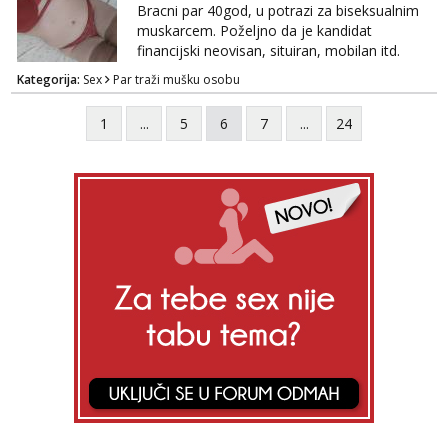
poruke u 2 ujutro ili kasnije🤦🏼‍♀️ali nećete
Bracni par 40god, u potrazi za biseksualnim
dobiti odgovor u to vrime vec 9 do 21) odno...
muskarcem. Poželjno da je kandidat
financijski neovisan, situiran, mobilan itd.
Pozeljna slika pri javljanju i kratak opis
Kategorija:
Sex
Par traži mušku osobu
1
...
5
6
7
...
24