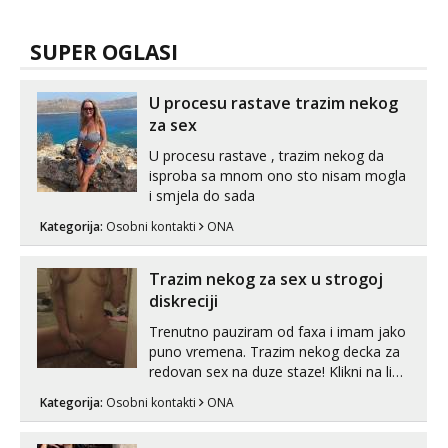
SUPER OGLASI
U procesu rastave trazim nekog
za sex
U procesu rastave , trazim nekog da
isproba sa mnom ono sto nisam mogla
i smjela do sada
Kategorija:
Osobni kontakti
ONA
Trazim nekog za sex u strogoj
diskreciji
Trenutno pauziram od faxa i imam jako
puno vremena. Trazim nekog decka za
redovan sex na duze staze! Klikni na link
ispod i nadji me tamo, cekam te!
Kategorija:
Osobni kontakti
ONA