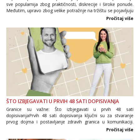
sve popularnija zbog praktičnosti, diskrecije i široke ponude.
Međutim, upravo zbog velike potražnje na tržištu se pojavljuju
i brojni krivotvoreni proizvodi, nepouzdane internetske
Pročitaj više
trgovine te proizvodi nepoznatog podrijetla. ...
ŠTO IZBJEGAVATI U PRVIH 48 SATI DOPISIVANJA
Granice su važne: Što izbjegavati u prvih 48 sati
dopisivanjaPrvih 48 sati dopisivanja ključni su za stvaranje
prvog dojma i postavljanje zdravih granica u komunikaciji.
Važno je izbjeći prebrzo otkrivanje osobnih ili intimnih
Pročitaj više
informacija, jer nepoznata osoba još nije zaslužila to