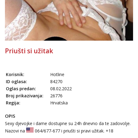
tel:0,93€ - mob:1,12€ min
Ivančica
Čekam tvoj poziv!
Tel:
064/677-677
- Kod: #108
tel:0,93€ - mob:1,12€ min
Anita
Priušti si užitak
Čekam tvoj poziv!
Tel:
064/677-677
- Kod: #87
tel:0,93€ - mob:1,12€ min
Korisnik:
Hotline
Anđela
ID oglasa:
84270
Čekam tvoj poziv!
Oglas predan:
08.02.2022
Tel:
064/677-677
- Kod: #142
Broj prikazivanja:
26776
tel:0,93€ - mob:1,12€ min
Regija:
Hrvatska
Mira
OPIS
Čekam tvoj poziv!
Sexy djevojke i dame dostupne su 24h dnevno da te zadovolje.
Tel:
064/677-677
- Kod: #72
Nazovi na
064/677-677
i priušti si pravi užitak. +18
tel:0,93€ - mob:1,12€ min