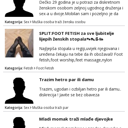
Dečko 29 godina je u potrazi za diskretnom
Čekam tvoj poziv!
ženskom osobom zeljnoj ugodnog druženja i
Tel:
064/677-677
- Kod: #72
sex-a u dvoje.Mobilan sam i pozeljno je da
tel:0,93€ - mob:1,12€ min
bude iz Bjelovarske zupanije ili okolice! Ako se
Kategorija:
Sex
Muška osoba traži žensku osobu
pronalazis u oglasu javi se za brz i diskretan
dogovor na whapp/viber/sms! 099 746 2081
SPLIT:FOOT FETISH za sve ljubitelje
lijepih ženskih stopala👡👠👢👟
Najljepša stopala u regiji,uvijek njegovana i
uređena čekaju na tebe da ih obožavaš! Foot
fetish,foot worship,feet massage,nylon
fetish,trampling... Ponedjeljak-subota:15-
Kategorija:
Fetish
Foot Fetish
20.30h. Samo za istinske obožavatelje ovog
fetisha,isključivo POZIV. Sex i sl.ISKLJUČENO!
Trazim hetro par ili damu
Trazim, ugodan i ozbiljan hetro par ili damu..
diskrecija ! Javite se bez obaveza
Kategorija:
Sex
Muška osoba traži par
Mladi momak traži mlađe djevojke