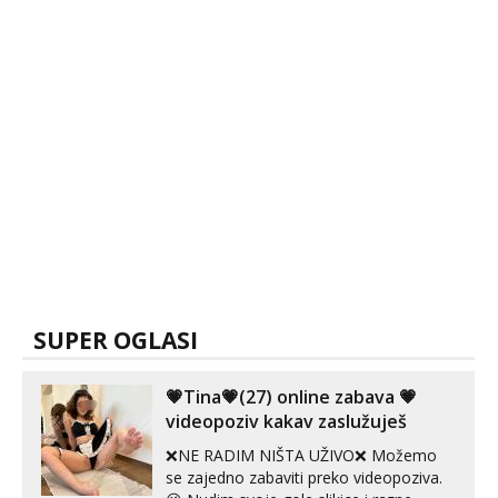
SUPER OGLASI
💗Tina💗(27) online zabava 💗
videopoziv kakav zaslužuješ
❌NE RADIM NIŠTA UŽIVO❌ Možemo
se zajedno zabaviti preko videopoziva.