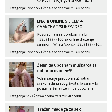
😉 Nudim svoje gole slikice i razne
videouradke. 🤩 Za online zabavu pošalji
Kategorija:
Cyber sex
Ženska osoba traži mušku osobu
poruku na Whatsapp, Telegram ili Viber.
😎 +385 91 912 3322 Za provjeru moje
autentičnosti možeš me vidjeti na
ENA 🔥ONLINE S LICEM🔥
videopozivu. 😉 S vama sam vec 5 ...
CAM/CHAT/SLIKE/VIDEO
Pozdrav, Javi se porukom na br.
+385919977166 za online druženje
samnom. WhatsApp 👉+385919977166
Telegram 👉@enafriedrichkis Radim
Kategorija:
Cyber sex
Ženska osoba traži mušku osobu
videopozive s licem, solo i s partnerom,
kolegicama (Tina&Natali), razne
kombinacije halteri, haljine, štikle,
Želim da upoznam muškarca za
samostojeće itd. Nudim svakakva videa
dobar provod 💋🌺
seksa, puš...
Volim šetnje prirodom i uživati u
svakom danu svog života. Ja sam vrlo
pozitivna žena i želim da upoznam
muškarca za dobar provod, naravno
Kategorija:
Sex
Ženska osoba traži mušku osobu
može i nešto više.💋🌺 Klikni na link
ispod i nadji me tamo, cekam te!
Tražim mlađega za sex