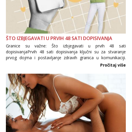
ŠTO IZBJEGAVATI U PRVIH 48 SATI DOPISIVANJA
Granice su važne: Što izbjegavati u prvih 48 sati
dopisivanjaPrvih 48 sati dopisivanja ključni su za stvaranje
prvog dojma i postavljanje zdravih granica u komunikaciji.
Važno je izbjeći prebrzo otkrivanje osobnih ili intimnih
Pročitaj više
informacija, jer nepoznata osoba još nije zaslužila to
povjerenje. Takođe...