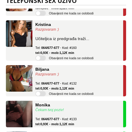
TELEFONSKI SEX UŽIVO
Tel:
064/677-677
- Kod: #69
tel:0,93€ - mob:1,12€ min
Obavijesti me kada se oslobodi
Kristina
Razgovaram :)
Učiteljica iz predgrađa traži...
Tel:
064/677-677
- Kod: #160
tel:0,93€ - mob:1,12€ min
Obavijesti me kada se oslobodi
Biljana
Razgovaram :)
Tel:
064/677-677
- Kod: #132
tel:0,93€ - mob:1,12€ min
Obavijesti me kada se oslobodi
Monika
Čekam tvoj poziv!
Tel:
064/677-677
- Kod: #133
tel:0,93€ - mob:1,12€ min