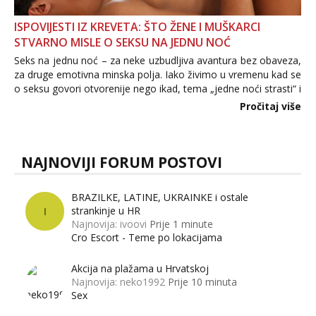
ISPOVIJESTI IZ KREVETA: ŠTO ŽENE I MUŠKARCI
STVARNO MISLE O SEKSU NA JEDNU NOĆ
Seks na jednu noć – za neke uzbudljiva avantura bez obaveza,
za druge emotivna minska polja. Iako živimo u vremenu kad se
o seksu govori otvorenije nego ikad, tema „jedne noći strasti“ i
dalje izaziva burne rasprave. Što zapravo misle žene, a što
Pročitaj više
muškarci? Jesu...
NAJNOVIJI FORUM POSTOVI
BRAZILKE, LATINE, UKRAINKE i ostale
strankinje u HR
I
Najnovija: ivoovi
Prije 1 minute
Cro Escort - Teme po lokacijama
Akcija na plažama u Hrvatskoj
Najnovija: neko1992
Prije 10 minuta
Sex