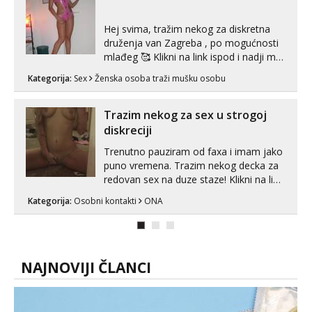
Hej svima, tražim nekog za diskretna
druženja van Zagreba , po mogućnosti
mlađeg 🥰 Klikni na link ispod i nadji me
tamo, cekam te!
Kategorija:
Sex
Ženska osoba traži mušku osobu
Trazim nekog za sex u strogoj
diskreciji
Trenutno pauziram od faxa i imam jako
puno vremena. Trazim nekog decka za
redovan sex na duze staze! Klikni na link
ispod i nadji me tamo, cekam te!
Kategorija:
Osobni kontakti
ONA
NAJNOVIJI ČLANCI