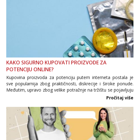
KAKO SIGURNO KUPOVATI PROIZVODE ZA
POTENCIJU ONLINE?
Kupovina proizvoda za potenciju putem interneta postala je
sve popularnija zbog praktičnosti, diskrecije i široke ponude.
Međutim, upravo zbog velike potražnje na tržištu se pojavljuju
i brojni krivotvoreni proizvodi, nepouzdane internetske
Pročitaj više
trgovine te proizvodi nepoznatog podrijetla. ...