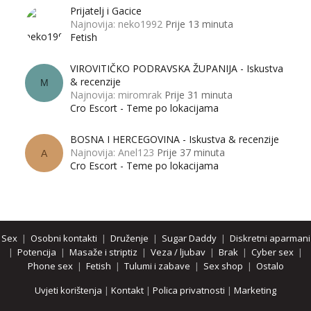
Prijatelj i Gacice
Najnovija: neko1992
Prije 13 minuta
Fetish
VIROVITIČKO PODRAVSKA ŽUPANIJA - Iskustva
& recenzije
M
Najnovija: miromrak
Prije 31 minuta
Cro Escort - Teme po lokacijama
BOSNA I HERCEGOVINA - Iskustva & recenzije
Najnovija: Anel123
Prije 37 minuta
A
Cro Escort - Teme po lokacijama
Sex
|
Osobni kontakti
|
Druženje
|
Sugar Daddy
|
Diskretni aparmani
|
Potencija
|
Masaže i striptiz
|
Veza / ljubav
|
Brak
|
Cyber sex
|
Phone sex
|
Fetish
|
Tulumi i zabave
|
Sex shop
|
Ostalo
Uvjeti korištenja
|
Kontakt
|
Polica privatnosti
|
Marketing