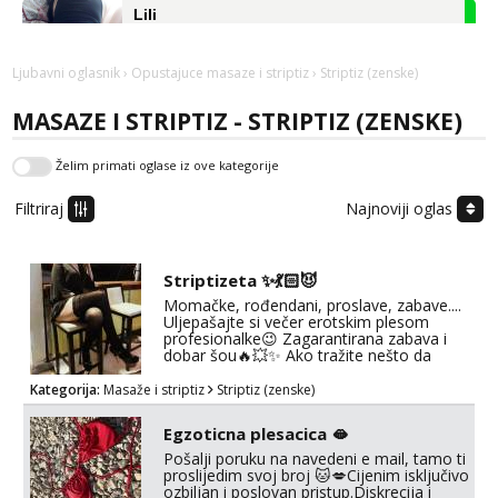
Lili
Čekam tvoj poziv!
Tel:
064/677-677
- Kod: #128
Ljubavni oglasnik
›
Opustajuce masaze i striptiz
› Striptiz (zenske)
tel:0,93€ - mob:1,12€ min
MASAZE I STRIPTIZ - STRIPTIZ (ZENSKE)
Anđela
Čekam tvoj poziv!
Želim primati oglase iz ove kategorije
Tel:
064/677-677
- Kod: #142
tel:0,93€ - mob:1,12€ min
Filtriraj
Najnoviji oglas
Liliana
Razgovaram :)
Striptizeta ✨💃🏻😈
Tel:
064/677-677
- Kod: #69
Momačke, rođendani, proslave, zabave....
tel:0,93€ - mob:1,12€ min
Uljepašajte si večer erotskim plesom
Obavijesti me kada se oslobodi
profesionalke😉 Zagarantirana zabava i
dobar šou🔥💥✨ Ako tražite nešto da
začinite običnu žurku slobodno mi se javite
Kristina
na mail i lako se dogovorimo za detalje
Kategorija:
Masaže i striptiz
Striptiz (zenske)
Razgovaram :)
💃🏻☺️ 🚫Bez sexa🚫 Čujemo se 💋
Učiteljica iz predgrađa traži...
Egzoticna plesacica 🫦
Pošalji poruku na navedeni e mail, tamo ti
Tel:
064/677-677
- Kod: #160
proslijedim svoj broj 🐱💋Cijenim isključivo
tel:0,93€ - mob:1,12€ min
ozbiljan i poslovan pristup.Diskrecija i