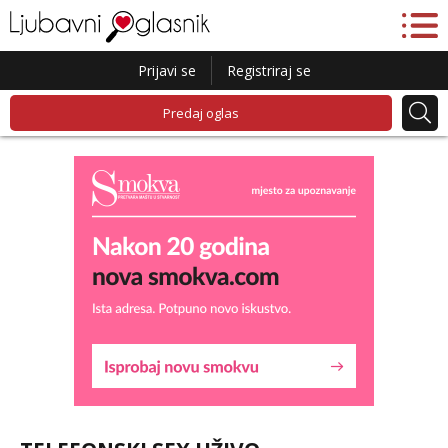
Prijavi se
Registriraj se
Predaj oglas
Liliana
Razgovaram :)