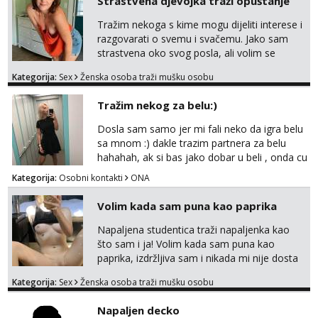
Strastvena djevojka traži opuštanje
Tražim nekoga s kime mogu dijeliti interese i
razgovarati o svemu i svačemu. Jako sam
strastvena oko svog posla, ali volim se
opustiti i provesti vrijeme s prijateljima.
Kategorija:
Sex
Ženska osoba traži mušku osobu
Voljela bi naci nekoga pa da se nemoram
samo s prijateljima opustati ;) Klikni na link
Tražim nekog za belu:)
ispod i nadji me tamo, cekam te!
Dosla sam samo jer mi fali neko da igra belu
sa mnom :) dakle trazim partnera za belu
hahahah, ak si bas jako dobar u beli , onda cu
razmislit za dalje Klikni na link ispod i nadji me
Kategorija:
Osobni kontakti
ONA
tamo, cekam te!
Volim kada sam puna kao paprika
Napaljena studentica traži napaljenka kao
što sam i ja! Volim kada sam puna kao
paprika, izdržljiva sam i nikada mi nije dosta
seksa. Volim grubi seks i više puta dnevno
Kategorija:
Sex
Ženska osoba traži mušku osobu
bilo kad i bilo gdje zato se javi što prije da
me isprobaš Klikni na link ispod i nadji me
Napaljen decko
tamo, cekam te!