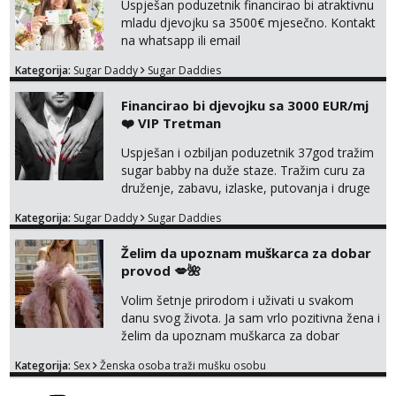
Uspješan poduzetnik financirao bi atraktivnu
mladu djevojku sa 3500€ mjesečno. Kontakt
na whatsapp ili email
Kategorija:
Sugar Daddy
Sugar Daddies
Financirao bi djevojku sa 3000 EUR/mj
❤️ VIP Tretman
Uspješan i ozbiljan poduzetnik 37god tražim
sugar babby na duže staze. Tražim curu za
druženje, zabavu, izlaske, putovanja i druge
lijepe stvari na obostranu korist. Ako si
Kategorija:
Sugar Daddy
Sugar Daddies
otvorena, komunikativna, zgodna i atraktivna
javi se na moj email:
Želim da upoznam muškarca za dobar
markodalic37@gmail.com
provod 💋🌺
Volim šetnje prirodom i uživati u svakom
danu svog života. Ja sam vrlo pozitivna žena i
želim da upoznam muškarca za dobar
provod, naravno može i nešto više.💋🌺 Klikni
Kategorija:
Sex
Ženska osoba traži mušku osobu
na link ispod i nadji me tamo, cekam te!