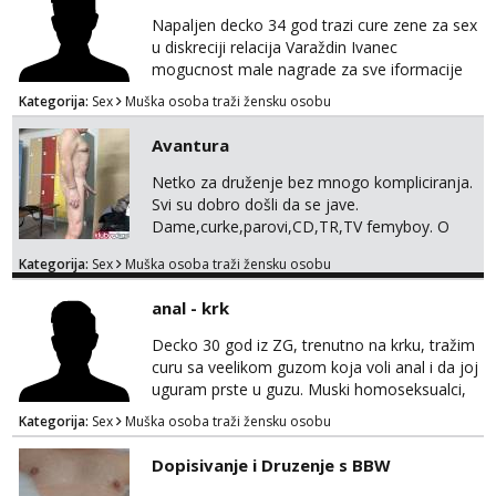
Napaljen decko 34 god trazi cure zene za sex
u diskreciji relacija Varaždin Ivanec
mogucnost male nagrade za sve iformacije
pisite na broj 098819637 pusa
Kategorija:
Sex
Muška osoba traži žensku osobu
Avantura
Netko za druženje bez mnogo kompliciranja.
Svi su dobro došli da se jave.
Dame,curke,parovi,CD,TR,TV femyboy. O
svemu možemo porazgovarati. Prostor
Kategorija:
Sex
Muška osoba traži žensku osobu
nemam ali ako smo za druženje možemo
nešto iskombinirati(auto,najam na dva sata)
anal - krk
Decko 30 god iz ZG, trenutno na krku, tražim
curu sa veelikom guzom koja voli anal i da joj
uguram prste u guzu. Muski homoseksualci,
parovi i transiči odjebite, ne zanimate me. Bilo
Kategorija:
Sex
Muška osoba traži žensku osobu
kakva placanja opcenito (gotovina) ili
unaprijed (aircash, paysafecard, bonovi) ne
Dopisivanje i Druzenje s BBW
dolaze u obzir. Javit se prvo porukom na