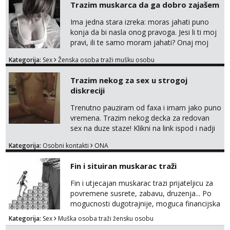
Trazim muskarca da ga dobro zajašem
Ima jedna stara izreka: moras jahati puno
konja da bi nasla onog pravoga. Jesi li ti moj
pravi, ili te samo moram jahati? Onaj moj
bivsi je bio samo konj hahahahah Klikni niže
Kategorija:
Sex
Ženska osoba traži mušku osobu
na sexdater link i javi mi se tamo....
Trazim nekog za sex u strogoj
diskreciji
Trenutno pauziram od faxa i imam jako puno
vremena. Trazim nekog decka za redovan
sex na duze staze! Klikni na link ispod i nadji
me tamo, cekam te!
Kategorija:
Osobni kontakti
ONA
Fin i situiran muskarac traži
Fin i utjecajan muskarac trazi prijateljicu za
povremene susrete, zabavu, druzenja... Po
mogucnosti dugotrajnije, moguca financijska
potpora!
Kategorija:
Sex
Muška osoba traži žensku osobu