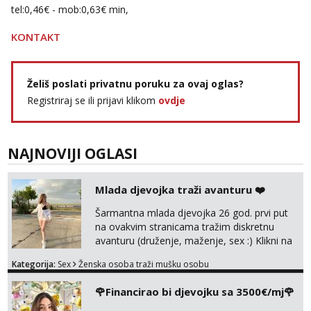
tel:0,46€ - mob:0,63€ min,
KONTAKT
Želiš poslati privatnu poruku za ovaj oglas?
Registriraj se ili prijavi klikom
ovdje
NAJNOVIJI OGLASI
Mlada djevojka traži avanturu ❤️
Šarmantna mlada djevojka 26 god. prvi put
na ovakvim stranicama tražim diskretnu
avanturu (druženje, maženje, sex :) Klikni na
link ispod i nadji me tamo, cekam te!
Kategorija:
Sex
Ženska osoba traži mušku osobu
🌹Financirao bi djevojku sa 3500€/mj🌹