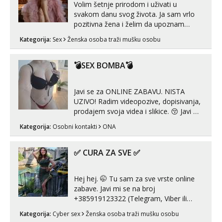
Volim šetnje prirodom i uživati u
svakom danu svog života. Ja sam vrlo
pozitivna žena i želim da upoznam
muškarca za dobar provod, naravno
Kategorija:
Sex
Ženska osoba traži mušku osobu
može i nešto više.💋🌺 Klikni na link
ispod i nadji me tamo, cekam te!
💣SEX BOMBA💣
Javi se za ONLINE ZABAVU. NISTA
UZIVO! Radim videopozive, dopisivanja,
prodajem svoja videa i slikice. 😚 Javi mi
se porukom na Whatsupp, Viber ili
Kategorija:
Osobni kontakti
ONA
Telegram. +385 91 723 0045
✅ CURA ZA SVE ✅
Hej hej. 🤭 Tu sam za sve vrste online
zabave. Javi mi se na broj
+385919123322 (Telegram, Viber ili
Whatsapp). 🤙 NE javljaj se na uzivo.
Kategorija:
Cyber sex
Ženska osoba traži mušku osobu
Hvala.