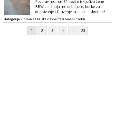
whatsapp 0958048882.
Pozdrav momak 31.tražim isključivo žene
BBW zanimaju me debeljuce, bucke za
dopisivanje i Druzenje.Uredan i diskretan!!!
Kategorija:
Druženje
Muška osoba traži žensku osobu
1
2
3
4
...
23