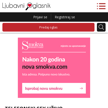
Prijavi se
Registriraj se
Predaj oglas
Alisa
Čekam tvoj poziv!
Tel:
064/677-677
- Kod: #106
tel:0,93€ - mob:1,12€ min