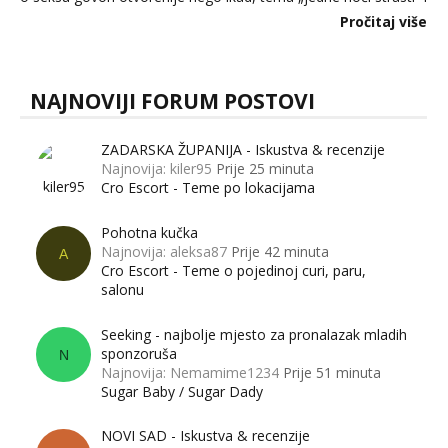
dalje izaziva burne rasprave. Što zapravo misle žene, a što
Pročitaj više
muškarci? Jesu...
NAJNOVIJI FORUM POSTOVI
ZADARSKA ŽUPANIJA - Iskustva & recenzije
Najnovija: kiler95
Prije 25 minuta
Cro Escort - Teme po lokacijama
Pohotna kučka
Najnovija: aleksa87
Prije 42 minuta
A
Cro Escort - Teme o pojedinoj curi, paru,
salonu
Seeking - najbolje mjesto za pronalazak mladih
sponzoruša
N
Najnovija: Nemamime1234
Prije 51 minuta
Sugar Baby / Sugar Dady
NOVI SAD - Iskustva & recenzije