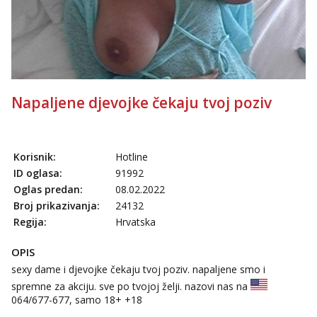
Napaljene djevojke čekaju tvoj poziv
Korisnik:
Hotline
ID oglasa:
91992
Oglas predan:
08.02.2022
Broj prikazivanja:
24132
Regija:
Hrvatska
OPIS
sexy dame i djevojke čekaju tvoj poziv. napaljene smo i
spremne za akciju. sve po tvojoj želji. nazovi nas na
064/677-677
, samo 18+ +18