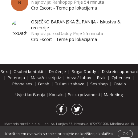
Najnovija: Rankopop
Prije 54 minuta
R
Cro Escort - Teme po lokacijama
OSJEČKO BARANJSKA ŽUPANIJA - Iskustva &
recenzije
Najnovija: xxxDaddy
Prije 55 minuta
Cro Escort - Teme po lokacijama
Sex
|
Osobni kontakti
|
Druženje
|
Sugar Daddy
|
Diskretni aparmani
|
Potencija
|
Masaže i striptiz
|
Veza / ljubav
|
Brak
|
Cyber sex
|
Phone sex
|
Fetish
|
Tulumi i zabave
|
Sex shop
|
Ostalo
Uvjeti korištenja
|
Kontakt
|
Polica privatnosti
|
Marketing
Maratela mreže d.o.o., Lonjica, Lonjica 33, Hrvatska, 072/700700, Mlađima od 18
godina zabranjeno je pregledavanje stranice i svih njenih dijelova.
Korištenjem ove web stranice pristajete na korištenje kolačića.
OK
Partnerski portali:
osobnikontakti.com
|
hotline.hr
|
ThePornDude.com