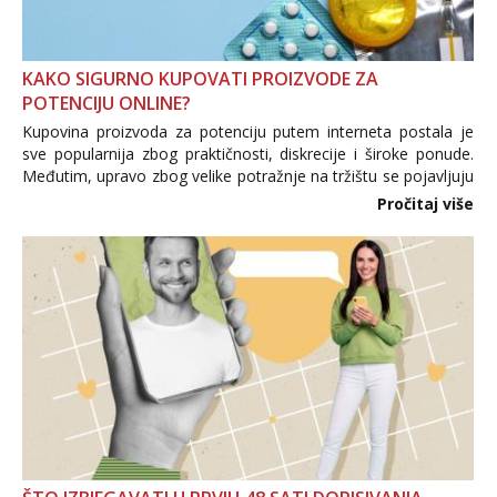
KAKO SIGURNO KUPOVATI PROIZVODE ZA
POTENCIJU ONLINE?
Kupovina proizvoda za potenciju putem interneta postala je
sve popularnija zbog praktičnosti, diskrecije i široke ponude.
Međutim, upravo zbog velike potražnje na tržištu se pojavljuju
i brojni krivotvoreni proizvodi, nepouzdane internetske
Pročitaj više
trgovine te proizvodi nepoznatog podrijetla. ...