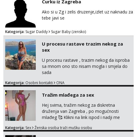
Curku iz Zagreba
Ako si u Zg i zelis druzenje,izlet uz naknadu za
tebe javi se
Kategorija:
Sugar Daddy
Sugar Baby (zensko)
U procesu rastave trazim nekog za
sex
U procesu rastave , trazim nekog da isproba
sa mnom ono sto nisam mogla i smjela do
sada
Kategorija:
Osobni kontakti
ONA
Tražim mlađega za sex
Hej svima, tražim nekog za diskretna
druženja van Zagreba , po mogućnosti
mlađeg 🥰 Klikni na link ispod i nadji me
tamo, cekam te!
Kategorija:
Sex
Ženska osoba traži mušku osobu