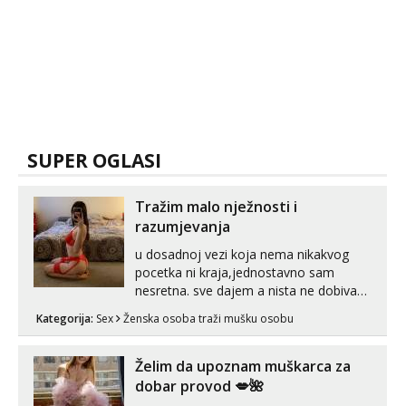
SUPER OGLASI
Tražim malo nježnosti i
razumjevanja
u dosadnoj vezi koja nema nikakvog
pocetka ni kraja,jednostavno sam
nesretna. sve dajem a nista ne dobivam
za uzvrat.trazim muskarca koji ce
Kategorija:
Sex
Ženska osoba traži mušku osobu
zadovoljiti moje potrebe,ne trazim puno
samo malo njeznosti i razumjevanja.
volim njezan seks i njezne poljupce po
Želim da upoznam muškarca za
tijelu koji me jako pale,obozavam kad
dobar provod 💋🌺
muskar...