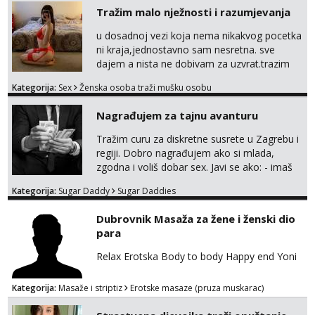
Tražim malo nježnosti i razumjevanja
u dosadnoj vezi koja nema nikakvog pocetka
ni kraja,jednostavno sam nesretna. sve
dajem a nista ne dobivam za uzvrat.trazim
muskarca koji ce zadovoljiti moje potrebe,ne
Kategorija:
Sex
Ženska osoba traži mušku osobu
trazim puno samo malo njeznosti i
razumjevanja. volim njezan seks i njezne
Nagrađujem za tajnu avanturu
poljupce po tijelu koji me jako
pale,obozavam kad muskarac preuzme
Tražim curu za diskretne susrete u Zagrebu i
kontrolu . javi se :) Klikni na link ispod i nadji
regiji. Dobro nagrađujem ako si mlada,
me tamo, cekam te!
zgodna i voliš dobar sex. Javi se ako: - imaš
do 25 godina - imaš do 65 kg - imaš dugu
Kategorija:
Sugar Daddy
Sugar Daddies
kosu - se dobro ljubiš - si fleksibilna s
vremenom (jer ga nemam previše) i
Dubrovnik Masaža za žene i ženski dio
dostupna radnim danom (vikendi i noći su za
para
obitelj) - vodiš brigu o zdravlju i koristiš
zaštitu Ne javljajte se: - debele - frajeri i
Relax Erotska Body to body Happy end Yoni
paro...
Kategorija:
Masaže i striptiz
Erotske masaze (pruza muskarac)