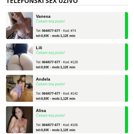
TELEFONSKI SEX UŽIVO
Vanesa
Čekam tvoj poziv!
Tel:
064/677-677
- Kod: #74
tel:0,93€ - mob:1,12€ min
Lili
Čekam tvoj poziv!
Tel:
064/677-677
- Kod: #128
tel:0,93€ - mob:1,12€ min
Anđela
Čekam tvoj poziv!
Tel:
064/677-677
- Kod: #142
tel:0,93€ - mob:1,12€ min
Alisa
Čekam tvoj poziv!
Tel:
064/677-677
- Kod: #106
tel:0,93€ - mob:1,12€ min