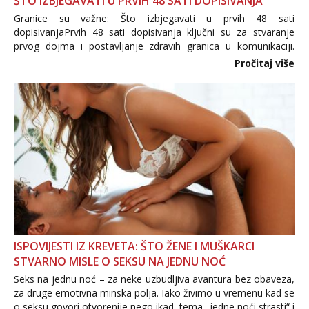
ŠTO IZBJEGAVATI U PRVIH 48 SATI DOPISIVANJA
Granice su važne: Što izbjegavati u prvih 48 sati
dopisivanjaPrvih 48 sati dopisivanja ključni su za stvaranje
prvog dojma i postavljanje zdravih granica u komunikaciji.
Važno je izbjeći prebrzo otkrivanje osobnih ili intimnih
Pročitaj više
informacija, jer nepoznata osoba još nije zaslužila to
povjerenje. Takođe...
ISPOVIJESTI IZ KREVETA: ŠTO ŽENE I MUŠKARCI
STVARNO MISLE O SEKSU NA JEDNU NOĆ
Seks na jednu noć – za neke uzbudljiva avantura bez obaveza,
za druge emotivna minska polja. Iako živimo u vremenu kad se
o seksu govori otvorenije nego ikad, tema „jedne noći strasti“ i