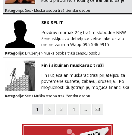
kod u prirodi wc shoping centar bitno da je
uzbudljivo i da si full diskretna i napaljena💦
Kategorija:
Sex
Muška osoba traži žensku osobu
jer nisam solo. Zgodan sam i diskretan,sliku
šaljem na wapp telegram..178 78kg.,javi se
SEX SPLIT
za brz dogovor Kontakt 0958759047
Pozdrav momak 24g tražim slobodne BBW
žene iskljucivo debeljuce velike jake ostalo
me ne zanima Wapp 095 546 9915
Kategorija:
Druženje
Muška osoba traži žensku osobu
Fin i situiran muskarac traži
Fin i utjecajan muskarac trazi prijateljicu za
povremene susrete, zabavu, druzenja... Po
mogucnosti dugotrajnije, moguca financijska
potpora!
Kategorija:
Sex
Muška osoba traži žensku osobu
1
2
3
4
...
23