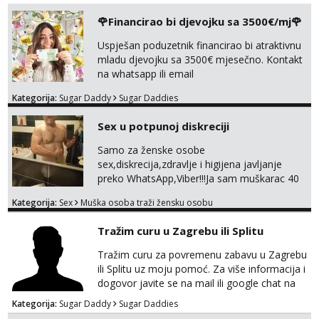
tel:0,93€ - mob:1,12€ min
🌹Financirao bi djevojku sa 3500€/mj🌹
Mira
Uspješan poduzetnik financirao bi atraktivnu
Čekam tvoj poziv!
mladu djevojku sa 3500€ mjesečno. Kontakt
na whatsapp ili email
Tel:
064/677-677
- Kod: #72
tel:0,93€ - mob:1,12€ min
Kategorija:
Sugar Daddy
Sugar Daddies
Sex u potpunoj diskreciji
Samo za ženske osobe
sex,diskrecija,zdravlje i higijena javljanje
preko WhatsApp,Viber!!!Ja sam muškarac 40
god. 180cm 105kg!!!BDSM I razno razni fetiši
Kategorija:
Sex
Muška osoba traži žensku osobu
sve stvar dogovora otvoren za sve
opcije!!!Parovi isto dobro došli!!!
Tražim curu u Zagrebu ili Splitu
Tražim curu za povremenu zabavu u Zagrebu
ili Splitu uz moju pomoć. Za više informacija i
dogovor javite se na mail ili google chat na
oneofakind999111@gmail.com
Kategorija:
Sugar Daddy
Sugar Daddies