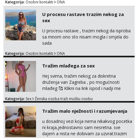
Kategorija:
Osobni kontakti
ONA
U procesu rastave trazim nekog za
sex
U procesu rastave , trazim nekog da isproba
sa mnom ono sto nisam mogla i smjela do
sada
Kategorija:
Osobni kontakti
ONA
Tražim mlađega za sex
Hej svima, tražim nekog za diskretna
druženja van Zagreba , po mogućnosti
mlađeg 🥰 Klikni na link ispod i nadji me
tamo, cekam te!
Kategorija:
Sex
Ženska osoba traži mušku osobu
Tražim malo nježnosti i razumjevanja
u dosadnoj vezi koja nema nikakvog pocetka
ni kraja,jednostavno sam nesretna. sve
dajem a nista ne dobivam za uzvrat.trazim