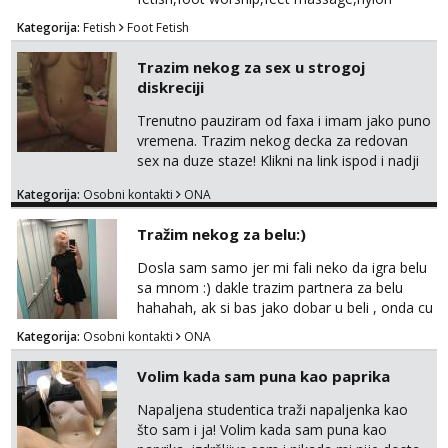
fetish,trampling... Ponedjeljak-subota:15-
Kategorija:
Fetish
Foot Fetish
20.30h. Samo za istinske obožavatelje ovog
fetisha,isključivo POZIV. Sex i sl.ISKLJUČENO!
Trazim nekog za sex u strogoj
diskreciji
Trenutno pauziram od faxa i imam jako puno
vremena. Trazim nekog decka za redovan
sex na duze staze! Klikni na link ispod i nadji
me tamo, cekam te!
Kategorija:
Osobni kontakti
ONA
Tražim nekog za belu:)
Dosla sam samo jer mi fali neko da igra belu
sa mnom :) dakle trazim partnera za belu
hahahah, ak si bas jako dobar u beli , onda cu
razmislit za dalje Klikni na link ispod i nadji me
Kategorija:
Osobni kontakti
ONA
tamo, cekam te!
Volim kada sam puna kao paprika
Napaljena studentica traži napaljenka kao
što sam i ja! Volim kada sam puna kao