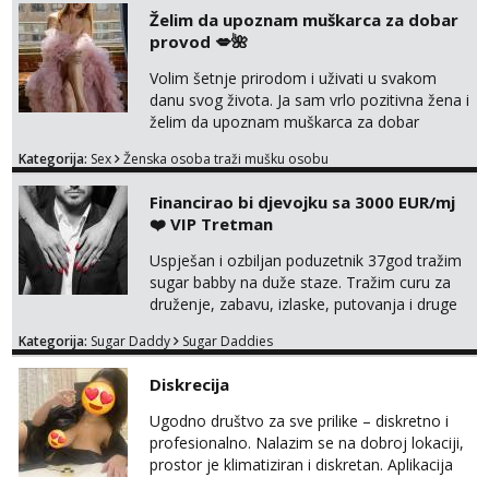
Želim da upoznam muškarca za dobar
provod 💋🌺
Volim šetnje prirodom i uživati u svakom
danu svog života. Ja sam vrlo pozitivna žena i
želim da upoznam muškarca za dobar
provod, naravno može i nešto više.💋🌺 Klikni
Kategorija:
Sex
Ženska osoba traži mušku osobu
na link ispod i nadji me tamo, cekam te!
Financirao bi djevojku sa 3000 EUR/mj
❤️ VIP Tretman
Uspješan i ozbiljan poduzetnik 37god tražim
sugar babby na duže staze. Tražim curu za
druženje, zabavu, izlaske, putovanja i druge
lijepe stvari na obostranu korist. Ako si
Kategorija:
Sugar Daddy
Sugar Daddies
otvorena, komunikativna, zgodna i atraktivna
javi se na moj email:
Diskrecija
markodalic37@gmail.com
Ugodno društvo za sve prilike – diskretno i
profesionalno. Nalazim se na dobroj lokaciji,
prostor je klimatiziran i diskretan. Aplikacija
what sapp 0957660399.