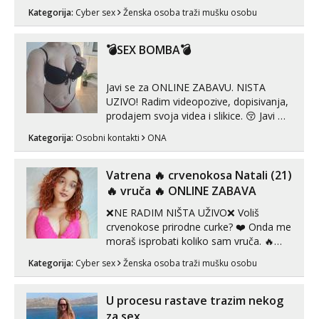
Whatsapp). 🤙 NE javljaj se na uzivo.
Kategorija:
Cyber sex
Ženska osoba traži mušku osobu
Hvala.
💣SEX BOMBA💣
Javi se za ONLINE ZABAVU. NISTA
UZIVO! Radim videopozive, dopisivanja,
prodajem svoja videa i slikice. 😚 Javi mi
se porukom na Whatsupp, Viber ili
Kategorija:
Osobni kontakti
ONA
Telegram. +385 91 723 0045
Vatrena ‎️‍🔥 crvenokosa Natali (21)
‎️‍🔥 vruča‎ ️‍🔥 ONLINE ZABAVA
❌NE RADIM NIŠTA UŽIVO❌ Voliš
crvenokose prirodne curke? ❤️ Onda me
moraš isprobati koliko sam vruča.‎ ️‍🔥
MLADA vražica koja ima 100%
Kategorija:
Cyber sex
Ženska osoba traži mušku osobu
prorodne grudi, 💦 Misli su mi uvijek
prljave i u svemu vidim samo užitak. 💦
U mojoj raznolikoj ponudi možeš
U procesu rastave trazim nekog
pranaći nešto po svojoj mjeri. Sexi videa
za sex