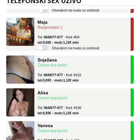
TELEFONSKI SEX UŽIVO
Obavijesti me kada se oslobodi
Maja
Razgovaram :)
Tel:
064/677-677
- Kod: #04
tel:0,93€ - mob:1,12€ min
Obavijesti me kada se oslobodi
Snježana
Čekam tvoj poziv!
Tel:
064/677-677
- Kod: #119
tel:0,93€ - mob:1,12€ min
Alisa
Čekam tvoj poziv!
Tel:
064/677-677
- Kod: #106
tel:0,93€ - mob:1,12€ min
Vanesa
Čekam tvoj poziv!
Tel:
064/677-677
- Kod: #74