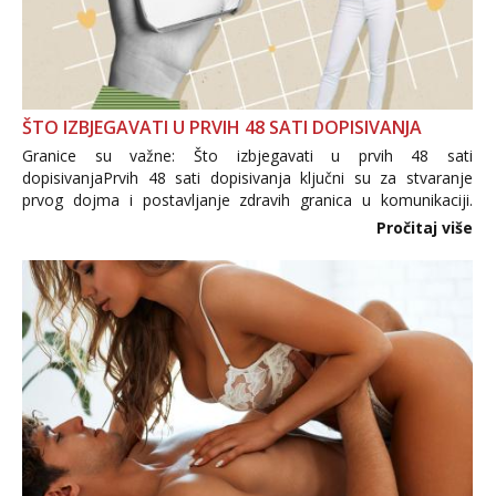
ŠTO IZBJEGAVATI U PRVIH 48 SATI DOPISIVANJA
Granice su važne: Što izbjegavati u prvih 48 sati
dopisivanjaPrvih 48 sati dopisivanja ključni su za stvaranje
prvog dojma i postavljanje zdravih granica u komunikaciji.
Važno je izbjeći prebrzo otkrivanje osobnih ili intimnih
Pročitaj više
informacija, jer nepoznata osoba još nije zaslužila to
povjerenje. Takođe...