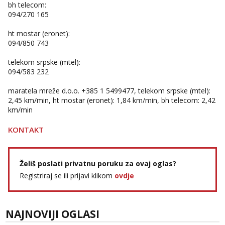
bh telecom:
tel:0,93€ - mob:1,12€ min
094/270 165
Vanesa
ht mostar (eronet):
Čekam tvoj poziv!
094/850 743
Tel:
064/677-677
- Kod: #74
tel:0,93€ - mob:1,12€ min
telekom srpske (mtel):
094/583 232
Žana
Razgovaram :)
maratela mreže d.o.o. +385 1 5499477, telekom srpske (mtel):
2,45 km/min, ht mostar (eronet): 1,84 km/min, bh telecom: 2,42
Tel:
064/677-677
- Kod: #135
km/min
tel:0,93€ - mob:1,12€ min
Obavijesti me kada se oslobodi
KONTAKT
Zara
Razgovaram :)
Želiš poslati privatnu poruku za ovaj oglas?
Tel:
064/677-677
- Kod: #123
tel:0,93€ - mob:1,12€ min
Registriraj se ili prijavi klikom
ovdje
Obavijesti me kada se oslobodi
Anđela
Čekam tvoj poziv!
NAJNOVIJI OGLASI
Tel:
064/677-677
- Kod: #142