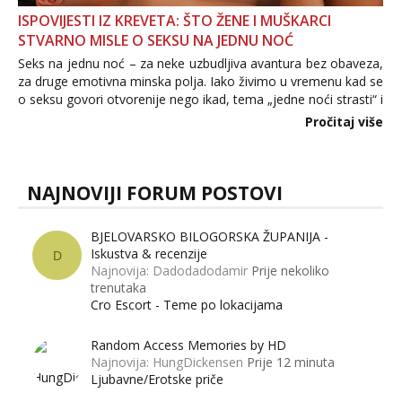
ISPOVIJESTI IZ KREVETA: ŠTO ŽENE I MUŠKARCI
STVARNO MISLE O SEKSU NA JEDNU NOĆ
Seks na jednu noć – za neke uzbudljiva avantura bez obaveza,
za druge emotivna minska polja. Iako živimo u vremenu kad se
o seksu govori otvorenije nego ikad, tema „jedne noći strasti“ i
dalje izaziva burne rasprave. Što zapravo misle žene, a što
Pročitaj više
muškarci? Jesu...
NAJNOVIJI FORUM POSTOVI
BJELOVARSKO BILOGORSKA ŽUPANIJA -
Iskustva & recenzije
D
Najnovija: Dadodadodamir
Prije nekoliko
trenutaka
Cro Escort - Teme po lokacijama
Random Access Memories by HD
Najnovija: HungDickensen
Prije 12 minuta
Ljubavne/Erotske priče