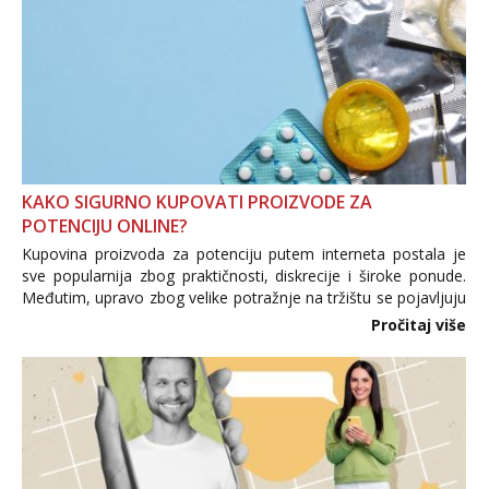
KAKO SIGURNO KUPOVATI PROIZVODE ZA
POTENCIJU ONLINE?
Kupovina proizvoda za potenciju putem interneta postala je
sve popularnija zbog praktičnosti, diskrecije i široke ponude.
Međutim, upravo zbog velike potražnje na tržištu se pojavljuju
i brojni krivotvoreni proizvodi, nepouzdane internetske
Pročitaj više
trgovine te proizvodi nepoznatog podrijetla. ...