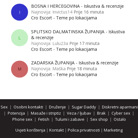
BOSNA I HERCEGOVINA - Iskustva & recenzije
Najnovija: Invictus14
Prije 16 minuta
I
Cro Escort - Teme po lokacijama
SPLITSKO DALMATINSKA ŽUPANIJA - Iskustva
& recenzije
L
Najnovija: Lulu23a
Prije 17 minuta
Cro Escort - Teme po lokacijama
ZADARSKA ŽUPANIJA - Iskustva & recenzije
Najnovija: Maška
Prije 18 minuta
M
Cro Escort - Teme po lokacijama
Sex
|
Osobni kontakti
|
Druženje
|
Sugar Daddy
|
Diskretni aparmani
|
Potencija
|
Masaže i striptiz
|
Veza / ljubav
|
Brak
|
Cyber sex
|
Phone sex
|
Fetish
|
Tulumi i zabave
|
Sex shop
|
Ostalo
Uvjeti korištenja
|
Kontakt
|
Polica privatnosti
|
Marketing