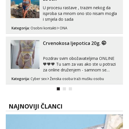
s kolegica...
U procesu rastave , trazim nekog da
isproba sa mnom ono sto nisam mogla
i smjela do sada
Kategorija:
Osobni kontakti
ONA
Crvenokosa ljepotica 20g. 🤭
Pozdrav svim obožavateljima ONLINE
🧡🧡🧡 Tu sam za vas ako ste u potrazi
za online druženjem - samnom se
možete zabaviti preko videopoziva, ili
Kategorija:
Cyber sex
Ženska osoba traži mušku osobu
ako vam nisam dovoljna radim i u paru i
trojci s kolegicama, svaka je drugačija
😉 Radim i vruća tipkanja uz slike i hot
line pozive. Za vas sam pripremila ...
NAJNOVIJI ČLANCI