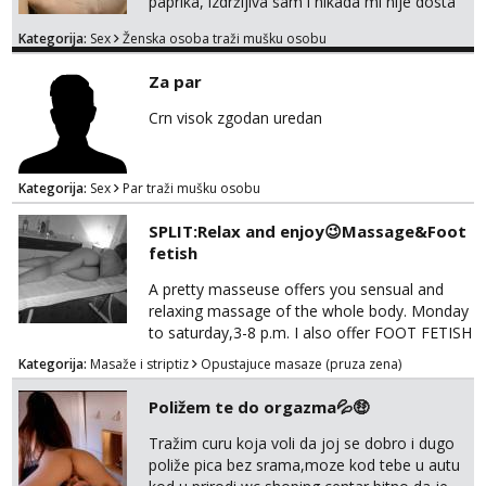
paprika, izdržljiva sam i nikada mi nije dosta
seksa. Volim grubi seks i više puta dnevno
Kategorija:
Sex
Ženska osoba traži mušku osobu
bilo kad i bilo gdje zato se javi što prije da
me isprobaš Klikni na link ispod i nadji me
Za par
tamo, cekam te!
Crn visok zgodan uredan
Kategorija:
Sex
Par traži mušku osobu
SPLIT:Relax and enjoy😉Massage&Foot
fetish
A pretty masseuse offers you sensual and
relaxing massage of the whole body. Monday
to saturday,3-8 p.m. I also offer FOOT FETISH
for lovers of beautiful feets👣👠👡👢 Calls
Kategorija:
Masaže i striptiz
Opustajuce masaze (pruza zena)
only,no messages! *NO SEX *PRIORITY IS
GIVEN TO REGULAR CLIENTS
Poližem te do orgazma💦🤑
Tražim curu koja voli da joj se dobro i dugo
poliže pica bez srama,moze kod tebe u autu