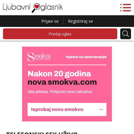
Prijavi se
Registriraj se
Predaj oglas
Liliana
Razgovaram :)
Tel:
064/677-677
- Kod: #69
tel:0,93€ - mob:1,12€ min