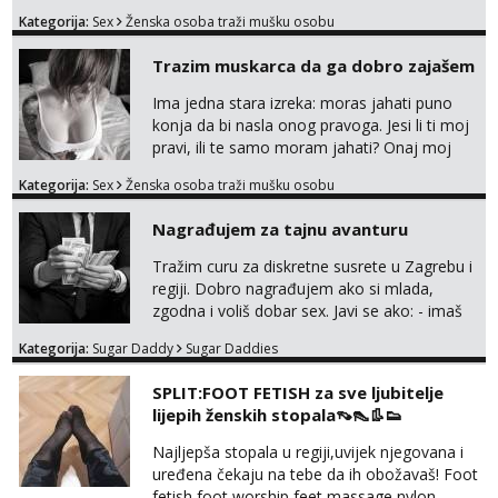
muskarca koji ce zadovoljiti moje potrebe,ne
Kategorija:
Sex
Ženska osoba traži mušku osobu
trazim puno samo malo njeznosti i
razumjevanja. volim njezan seks i njezne
Trazim muskarca da ga dobro zajašem
poljupce po tijelu koji me jako
pale,obozavam kad muskarac preuzme
Ima jedna stara izreka: moras jahati puno
kontrolu . javi se :) Klikni na link ispod i nadji
konja da bi nasla onog pravoga. Jesi li ti moj
me tamo, cekam te!
pravi, ili te samo moram jahati? Onaj moj
bivsi je bio samo konj hahahahah Klikni niže
Kategorija:
Sex
Ženska osoba traži mušku osobu
na sexdater link i javi mi se tamo....
Nagrađujem za tajnu avanturu
Tražim curu za diskretne susrete u Zagrebu i
regiji. Dobro nagrađujem ako si mlada,
zgodna i voliš dobar sex. Javi se ako: - imaš
do 25 godina - imaš do 65 kg - imaš dugu
Kategorija:
Sugar Daddy
Sugar Daddies
kosu - se dobro ljubiš - si fleksibilna s
vremenom (jer ga nemam previše) i
SPLIT:FOOT FETISH za sve ljubitelje
dostupna radnim danom (vikendi i noći su za
lijepih ženskih stopala👡👠👢👟
obitelj) - vodiš brigu o zdravlju i koristiš
zaštitu Ne javljajte se: - debele - frajeri i
Najljepša stopala u regiji,uvijek njegovana i
paro...
uređena čekaju na tebe da ih obožavaš! Foot
fetish,foot worship,feet massage,nylon