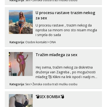
Kategorija:
Sex
Ženska osoba traži mušku osobu
zadovoljiti moje potrebe,ne trazim puno
samo malo njeznosti i razumjevanja.
volim njezan seks i njezne poljupce po
U procesu rastave trazim nekog
tijelu koji me jako pale,obozavam kad
za sex
muskar...
U procesu rastave , trazim nekog da
isproba sa mnom ono sto nisam mogla
i smjela do sada
Kategorija:
Osobni kontakti
ONA
Tražim mlađega za sex
Hej svima, tražim nekog za diskretna
druženja van Zagreba , po mogućnosti
mlađeg 🥰 Klikni na link ispod i nadji me
tamo, cekam te!
Kategorija:
Sex
Ženska osoba traži mušku osobu
💣SEX BOMBA💣