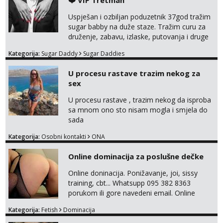
❤️ VIP Tretman
Također me zanima i findom Javite se sa
svojim željama i ponudama.
Uspješan i ozbiljan poduzetnik 37god tražim
sugar babby na duže staze. Tražim curu za
druženje, zabavu, izlaske, putovanja i druge
lijepe stvari na obostranu korist. Ako si
Kategorija:
Sugar Daddy
Sugar Daddies
otvorena, komunikativna, zgodna i atraktivna
javi se na moj email:
U procesu rastave trazim nekog za
markodalic37@gmail.com
sex
U procesu rastave , trazim nekog da isproba
sa mnom ono sto nisam mogla i smjela do
sada
Kategorija:
Osobni kontakti
ONA
Online dominacija za poslušne dečke
Online doninacija. Ponižavanje, joi, sissy
training, cbt... Whatsupp 095 382 8363
porukom ili gore navedeni email. Online
sesije-40 Mjesečni paket-150. Moguć susret
Kategorija:
Fetish
Dominacija
uživo nakon mjesečnog druženja . Čekam te
poslušni psiću. --Pažnja!⁉️ Mnogi klijenti su mi