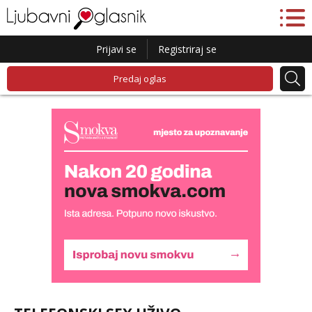
Prijavi se
Registriraj se
Predaj oglas
Liliana
Razgovaram :)
Tel:
064/677-677
- Kod: #69
tel:0,93€ - mob:1,12€ min