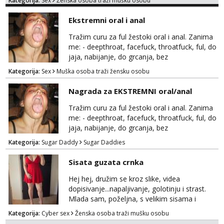
Kategorija:
Sex
Ženska osoba traži mušku osobu
trazim puno samo malo njeznosti i
razumjevanja. volim njezan seks i njezne
Ekstremni oral i anal
poljupce po tijelu koji me jako
pale,obozavam kad muskarac preuzme
Tražim curu za ful žestoki oral i anal. Zanima
kontrolu . javi se :) Klikni na link ispod i nadji
me: - deepthroat, facefuck, throatfuck, ful, do
me tamo, cekam te!
jaja, nabijanje, do grcanja, bez
ograničavanja... - fisting (ili big insertions),
Kategorija:
Sex
Muška osoba traži žensku osobu
gaping, DAP/TAP, prolapse, sirenje... Ako
možeš nešto od toga i spremna si, javi se.
Nagrada za EKSTREMNI oral/anal
Tražim curu za ful žestoki oral i anal. Zanima
me: - deepthroat, facefuck, throatfuck, ful, do
jaja, nabijanje, do grcanja, bez
ograničavanja... - fisting (ili big insertions),
Kategorija:
Sugar Daddy
Sugar Daddies
gaping, DAP/TAP, prolapse, sirenje... Ako
možeš nešto od toga i spremna si, javi se.
Sisata guzata crnka
Nagrada po želji (od 500€ naviše, ovisi o
tome sto možeš)
Hej hej, družim se kroz slike, videa
dopisivanje...napaljivanje, golotinju i strast.
Mlada sam, poželjna, s velikim sisama i
guzom. 😉 Kontakt: Telegram: nebojezuto
Kategorija:
Cyber sex
Ženska osoba traži mušku osobu
Google chat/Gmail smmaprivatni@gmail.com