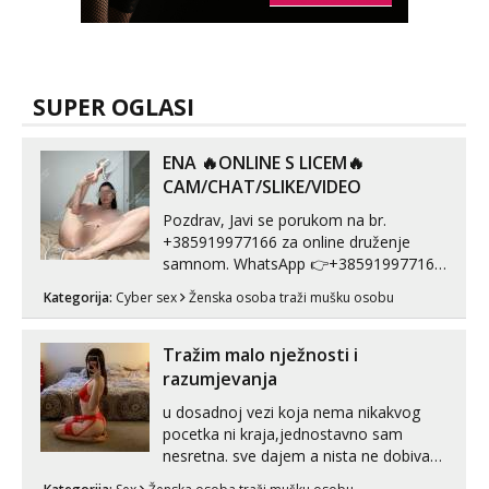
SUPER OGLASI
ENA 🔥ONLINE S LICEM🔥
CAM/CHAT/SLIKE/VIDEO
Pozdrav, Javi se porukom na br.
+385919977166 za online druženje
samnom. WhatsApp 👉+385919977166
Telegram 👉@enafriedrichkis Radim
Kategorija:
Cyber sex
Ženska osoba traži mušku osobu
videopozive s licem, solo i s partnerom,
kolegicama (Tina&Natali), razne
kombinacije halteri, haljine, štikle,
Tražim malo nježnosti i
samostojeće itd. Nudim svakakva videa
razumjevanja
seksa, puš...
u dosadnoj vezi koja nema nikakvog
pocetka ni kraja,jednostavno sam
nesretna. sve dajem a nista ne dobivam
za uzvrat.trazim muskarca koji ce