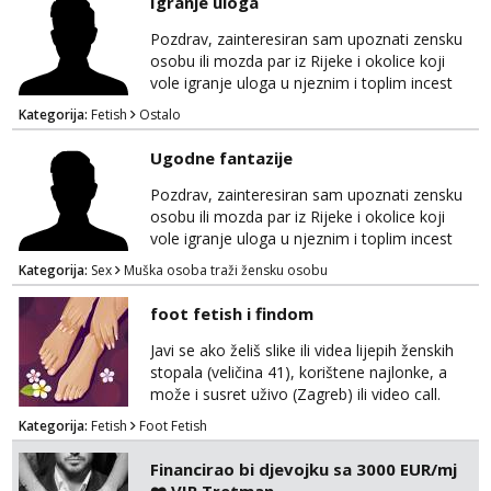
Igranje uloga
Pozdrav, zainteresiran sam upoznati zensku
osobu ili mozda par iz Rijeke i okolice koji
vole igranje uloga u njeznim i toplim incest
pricama, izgled nebitan, bitno je da znas sto
Kategorija:
Fetish
Ostalo
zelis i da se volis zabavljati. Javitese na mail,
viber, wapp ili zovite. Samo ozbiljni, hvala
Ugodne fantazije
Pozdrav, zainteresiran sam upoznati zensku
osobu ili mozda par iz Rijeke i okolice koji
vole igranje uloga u njeznim i toplim incest
pricama, izgled nebitan, bitno je da znas sto
Kategorija:
Sex
Muška osoba traži žensku osobu
zelis i da se volis zabavljati. Javitese na mail,
viber, wapp ili zovite. Samo ozbiljni, hvala
foot fetish i findom
Javi se ako želiš slike ili videa lijepih ženskih
stopala (veličina 41), korištene najlonke, a
može i susret uživo (Zagreb) ili video call.
Mlada sam, lijepa i obrazovana te spremna za
Kategorija:
Fetish
Foot Fetish
dogovore i ispunjavanje želja. Molim samo
ozbiljni, spremni na dugoročnu suradnju i koji
Financirao bi djevojku sa 3000 EUR/mj
mogu adekvatno platiti ono što nudim. :)