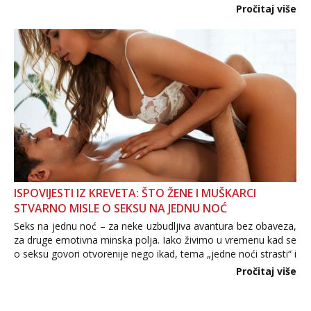
Važno je izbjeći prebrzo otkrivanje osobnih ili intimnih
Pročitaj više
informacija, jer nepoznata osoba još nije zaslužila to
povjerenje. Takođe...
ISPOVIJESTI IZ KREVETA: ŠTO ŽENE I MUŠKARCI
STVARNO MISLE O SEKSU NA JEDNU NOĆ
Seks na jednu noć – za neke uzbudljiva avantura bez obaveza,
za druge emotivna minska polja. Iako živimo u vremenu kad se
o seksu govori otvorenije nego ikad, tema „jedne noći strasti“ i
dalje izaziva burne rasprave. Što zapravo misle žene, a što
Pročitaj više
muškarci? Jesu...