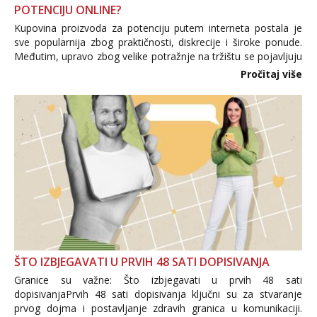
POTENCIJU ONLINE?
Kupovina proizvoda za potenciju putem interneta postala je
sve popularnija zbog praktičnosti, diskrecije i široke ponude.
Međutim, upravo zbog velike potražnje na tržištu se pojavljuju
i brojni krivotvoreni proizvodi, nepouzdane internetske
Pročitaj više
trgovine te proizvodi nepoznatog podrijetla. ...
ŠTO IZBJEGAVATI U PRVIH 48 SATI DOPISIVANJA
Granice su važne: Što izbjegavati u prvih 48 sati
dopisivanjaPrvih 48 sati dopisivanja ključni su za stvaranje
prvog dojma i postavljanje zdravih granica u komunikaciji.