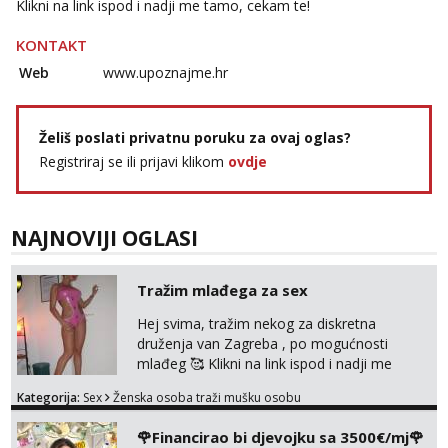
Klikni na link ispod i nadji me tamo, cekam te!
tel:0,93€ - mob:1,12€ min
KONTAKT
Zara
Web
www.upoznajme.hr
Razgovaram :)
Tel:
064/677-677
- Kod: #123
tel:0,93€ - mob:1,12€ min
Želiš poslati privatnu poruku za ovaj oglas?
Obavijesti me kada se oslobodi
Registriraj se ili prijavi klikom
ovdje
Anđela
Čekam tvoj poziv!
Tel:
064/677-677
- Kod: #142
NAJNOVIJI OGLASI
tel:0,93€ - mob:1,12€ min
Tražim mlađega za sex
Hej svima, tražim nekog za diskretna
druženja van Zagreba , po mogućnosti
mlađeg 🥰 Klikni na link ispod i nadji me
tamo, cekam te!
Kategorija:
Sex
Ženska osoba traži mušku osobu
🌹Financirao bi djevojku sa 3500€/mj🌹