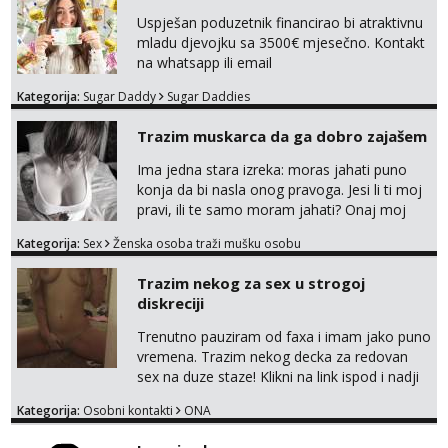
Uspješan poduzetnik financirao bi atraktivnu
mladu djevojku sa 3500€ mjesečno. Kontakt
na whatsapp ili email
Kategorija:
Sugar Daddy
Sugar Daddies
Trazim muskarca da ga dobro zajašem
Ima jedna stara izreka: moras jahati puno
konja da bi nasla onog pravoga. Jesi li ti moj
pravi, ili te samo moram jahati? Onaj moj
bivsi je bio samo konj hahahahah Klikni niže
Kategorija:
Sex
Ženska osoba traži mušku osobu
na sexdater link i javi mi se tamo....
Trazim nekog za sex u strogoj
diskreciji
Trenutno pauziram od faxa i imam jako puno
vremena. Trazim nekog decka za redovan
sex na duze staze! Klikni na link ispod i nadji
me tamo, cekam te!
Kategorija:
Osobni kontakti
ONA