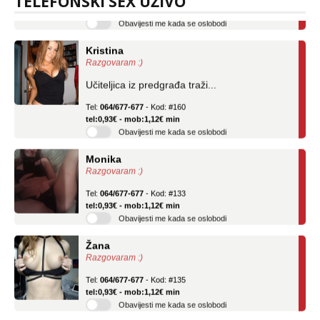
TELEFONSKI SEX UŽIVO
Obavijesti me kada se oslobodi
Kristina
Razgovaram :)
Učiteljica iz predgrađa traži...
Tel:
064/677-677
- Kod: #160
tel:0,93€ - mob:1,12€ min
Obavijesti me kada se oslobodi
Monika
Razgovaram :)
Tel:
064/677-677
- Kod: #133
tel:0,93€ - mob:1,12€ min
Obavijesti me kada se oslobodi
Žana
Razgovaram :)
Tel:
064/677-677
- Kod: #135
tel:0,93€ - mob:1,12€ min
Obavijesti me kada se oslobodi
Ivančica