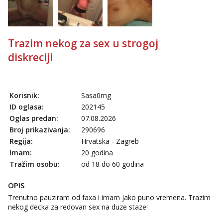
Kristina
Razgovaram :)
Učiteljica iz predgrađa traži...
Trazim nekog za sex u strogoj
Tel:
064/677-677
- Kod: #160
tel:0,93€ - mob:1,12€ min
diskreciji
Obavijesti me kada se oslobodi
Monika
Razgovaram :)
Korisnik:
Sasa0mg
Tel:
064/677-677
- Kod: #133
ID oglasa:
202145
tel:0,93€ - mob:1,12€ min
Oglas predan:
07.08.2026
Obavijesti me kada se oslobodi
Broj prikazivanja:
290696
Žana
Regija:
Hrvatska - Zagreb
Razgovaram :)
Imam:
20 godina
Tel:
064/677-677
- Kod: #135
Tražim osobu:
od 18 do 60 godina
tel:0,93€ - mob:1,12€ min
Obavijesti me kada se oslobodi
OPIS
Trenutno pauziram od faxa i imam jako puno vremena. Trazim
Ivančica
nekog decka za redovan sex na duze staze!
Čekam tvoj poziv!
Tel:
064/677-677
- Kod: #108