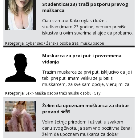
Studentica(23) traži potporu pravog
znali reći da im netko šalje moje fotke/videa
muškarca
ili ima slične oglase s mojim slikama. Moj
oglas za dominaciju je isključvo ov...
Ciao svima☺️ Kako oglas i kaže ,
studiram,imam 23 godine, nemam previše
iskustva u ovim stvarima al ajde da probamo.
🤗 Nudim fotkice,videa, dopisivanje može
Kategorija:
Cyber sex
Ženska osoba traži mušku osobu
poslije kada se bolje znamo i videopoziv i
tome slično u zamjenu za mjesečni đeparac.
Muskarca za prvi put i povremena
Idealno ne nešto jednokratno već
vidanja
dogovoreno i na dulje vrijeme. Malo jesam
sramežljiva ali potrudit ću se da budeš
Trazim muskarca za prvi put, iskljucivo da je i
zadovoljan i da imaš nekog za svakodn...
tebi prvi put. Imam veliku zelju biti s
muskarcem, za sve sam opcije, vjeruj mi za
sve…pasiv/aktiv/pusenje/ najlonke…ako bude
Kategorija:
Sex
Muška osoba traži mušku osobu (Gay)
dobro mozemo nastaviti povremena vidanja
uz maksimalnu diskreciju,sto bude u sobi
Želim da upoznam muškarca za dobar
tamo i ostaje. Jace sam grade 180cm 110kg.
provod 💋🌺
Ozenjen, uz dogovor o lokaciji i vremenu ja
rjesavam apartman/hotel. Odgovara mi cijela
Volim šetnje prirodom i uživati u svakom
kontinentalna...
danu svog života. Ja sam vrlo pozitivna žena i
želim da upoznam muškarca za dobar