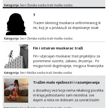
provod, naravno može i nešto više.💋🌺 Klikni
Kategorija:
Sex
Ženska osoba traži mušku osobu
na link ispod i nadji me tamo, cekam te!
T
Trazim iskrenog muskarca unfiromiranog ili
ne, koji je u prolazu,ili za dopisivanje sisak
Kategorija:
Sex
Ženska osoba traži mušku osobu
Fin i situiran muskarac traži
Fin i utjecajan muskarac trazi prijateljicu za
povremene susrete, zabavu, druzenja... Po
mogucnosti dugotrajnije, moguca financijska
potpora!
Kategorija:
Sex
Muška osoba traži žensku osobu
Tražim malo nježnosti i razumjevanja
u dosadnoj vezi koja nema nikakvog pocetka
ni kraja,jednostavno sam nesretna. sve
dajem a nista ne dobivam za uzvrat.trazim
muskarca koji ce zadovoljiti moje potrebe,ne