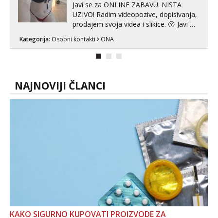
Javi se za ONLINE ZABAVU. NISTA
UZIVO! Radim videopozive, dopisivanja,
prodajem svoja videa i slikice. 😚 Javi mi
se porukom na Whatsupp, Viber ili
Kategorija:
Osobni kontakti
ONA
Telegram. +385 91 723 0045
NAJNOVIJI ČLANCI
KAKO SIGURNO KUPOVATI PROIZVODE ZA