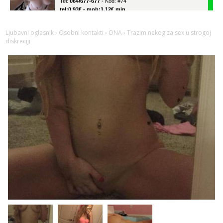
tel:0,93€ - mob:1,12€ min
Anita
Čekam tvoj poziv!
Ljubavni oglasnik
›
Osobni kontakti
›
ONA
› Trazim nekog za sex u strogoj
diskreciji
Tel:
064/677-677
- Kod: #87
tel:0,93€ - mob:1,12€ min
Zara
Čekam tvoj poziv!
Tel:
064/677-677
- Kod: #123
tel:0,93€ - mob:1,12€ min
Anđela
Čekam tvoj poziv!
Tel:
064/677-677
- Kod: #142
tel:0,93€ - mob:1,12€ min
Mira
Čekam tvoj poziv!
Tel:
064/677-677
- Kod: #72
tel:0,93€ - mob:1,12€ min