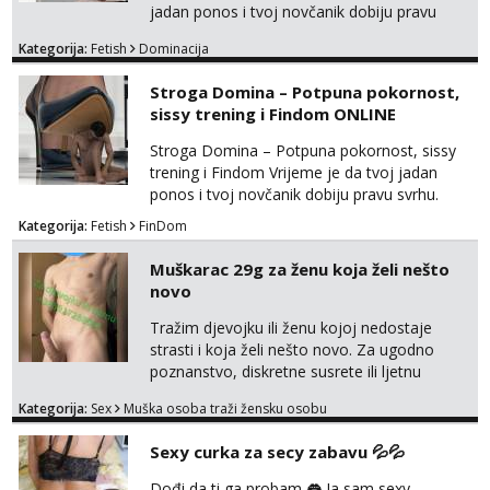
jadan ponos i tvoj novčanik dobiju pravu
svrhu. Inteligentna, hladna i beskompromisna
Kategorija:
Fetish
Dominacija
Domina preuzima potpunu kontrolu nad
tvojim umom i financijama. Zanimaju me
Stroga Domina – Potpuna pokornost,
isključivo ozbiljni, solventni i poslušni subovi
sissy trening i Findom ONLINE
koji žude za strogim zapovijedima, sissy
transformacijom (rublje, elegancija) i
Stroga Domina – Potpuna pokornost, sissy
potpunim psiholo...
trening i Findom Vrijeme je da tvoj jadan
ponos i tvoj novčanik dobiju pravu svrhu.
Inteligentna, hladna i beskompromisna
Kategorija:
Fetish
FinDom
Domina preuzima potpunu kontrolu nad
tvojim umom i financijama. Zanimaju me
Muškarac 29g za ženu koja želi nešto
isključivo ozbiljni, solventni i poslušni subovi
novo
koji žude za strogim zapovijedima, sissy
transformacijom (rublje, elegancija) i
Tražim djevojku ili ženu kojoj nedostaje
potpunim psihološkim treni...
strasti i koja želi nešto novo. Za ugodno
poznanstvo, diskretne susrete ili ljetnu
avanturu. U dobroj sam formi vrlo izdržljiv i
Kategorija:
Sex
Muška osoba traži žensku osobu
uredan. Slobodna ili zauzeta, dobrodošla. Prvi
kontakt porukom whatsapp, viber ili SMS,
Sexy curka za secy zabavu 💦💦
kasnije može poziv. Sl. Brod moj prostor
Zagreb i ostatak Hrvatske mobilan !
Dođi da ti ga probam 👅 Ja sam sexy