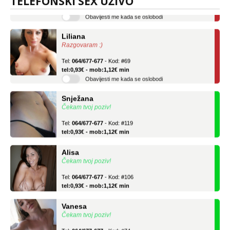
TELEFONSKI SEX UŽIVO
Obavijesti me kada se oslobodi
Liliana
Razgovaram :)
Tel:
064/677-677
- Kod: #69
tel:0,93€ - mob:1,12€ min
Obavijesti me kada se oslobodi
Snježana
Čekam tvoj poziv!
Tel:
064/677-677
- Kod: #119
tel:0,93€ - mob:1,12€ min
Alisa
Čekam tvoj poziv!
Tel:
064/677-677
- Kod: #106
tel:0,93€ - mob:1,12€ min
Vanesa
Čekam tvoj poziv!
Tel:
064/677-677
- Kod: #74