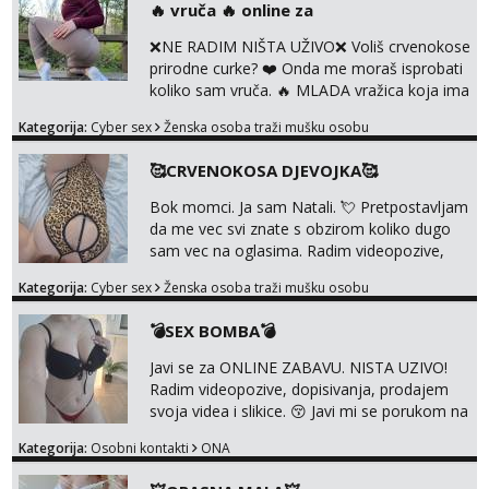
Čekam tvoj poziv!
‎️‍🔥 vruča‎ ️‍🔥 online za
pripremila i slike s licem u raznim
kombinacijama isto kao i razna videa 😈
Tel:
064/677-677
- Kod: #72
❌NE RADIM NIŠTA UŽIVO❌ Voliš crvenokose
Volim kinky stvari i dominaciju 🤫 ...
tel:0,93€ - mob:1,12€ min
prirodne curke? ❤️ Onda me moraš isprobati
koliko sam vruča.‎ ️‍🔥 MLADA vražica koja ima
100% prorodne grudi, 💦 Misli su mi uvijek
Kategorija:
Cyber sex
Ženska osoba traži mušku osobu
prljave i u svemu vidim samo užitak. 💦 U
mojoj raznolikoj ponudi možeš pranaći nešto
🥰CRVENOKOSA DJEVOJKA🥰
po svojoj mjeri. Sexi videa s kolegicama,
dečkom ili pak ja sama di se dovodim do
Bok momci. Ja sam Natali. 💘 Pretpostavljam
ludila. 🍑 Naravno ako ti moja ponuda nije
da me vec svi znate s obzirom koliko dugo
dovoljna uvije...
sam vec na oglasima. Radim videopozive,
dopisivanja, prodajem svoja videa i slikice. 😚
Kategorija:
Cyber sex
Ženska osoba traži mušku osobu
Za lijepu suradnju javi mi se porukom na
Whatsupp, Viber ili Telegram. +385 91 723
💣SEX BOMBA💣
0045
Javi se za ONLINE ZABAVU. NISTA UZIVO!
Radim videopozive, dopisivanja, prodajem
svoja videa i slikice. 😚 Javi mi se porukom na
Whatsupp, Viber ili Telegram. +385 91 723
Kategorija:
Osobni kontakti
ONA
0045