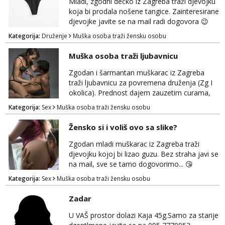
Mladi, zgodni dečko iz Zagreba traži djevojku
koja bi prodala nošene tangice. Zainteresirane
djevojke javite se na mail radi dogovora 😉
Kategorija:
Druženje
Muška osoba traži žensku osobu
Muška osoba traži ljubavnicu
Zgodan i šarmantan muškarac iz Zagreba
traži ljubavnicu za povremena druženja (Zg I
okolica). Prednost dajem zauzetim curama,
jer vjerujem da im je diskrecija jako bitna kao
Kategorija:
Sex
Muška osoba traži žensku osobu
i meni. Javite se na mail gdje možemo
započeti razgovor... 💋
Žensko si i voliš ovo sa slike?
Zgodan mladi muškarac iz Zagreba traži
djevojku kojoj bi lizao guzu. Bez straha javi se
na mail, sve se tamo dogovorimo... 😘
Kategorija:
Sex
Muška osoba traži žensku osobu
Zadar
U VAŠ prostor dolazi Kaja 45g.Samo za starije