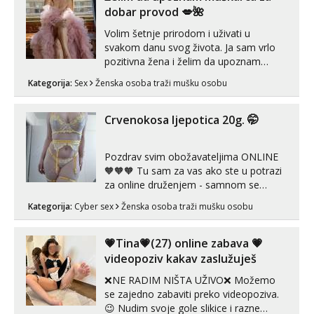
dobar provod 💋🌺
Volim šetnje prirodom i uživati u
svakom danu svog života. Ja sam vrlo
pozitivna žena i želim da upoznam
muškarca za dobar provod, naravno
Kategorija:
Sex
Ženska osoba traži mušku osobu
može i nešto više.💋🌺 Klikni na link
ispod i nadji me tamo, cekam te!
Crvenokosa ljepotica 20g. 🤭
Pozdrav svim obožavateljima ONLINE
🧡🧡🧡 Tu sam za vas ako ste u potrazi
za online druženjem - samnom se
možete zabaviti preko videopoziva, ili
Kategorija:
Cyber sex
Ženska osoba traži mušku osobu
ako vam nisam dovoljna radim i u paru i
trojci s kolegicama, svaka je drugačija
😉 Radim i vruća tipkanja uz slike i hot
💗Tina💗(27) online zabava 💗
line pozive. Za vas sam pripremila ...
videopoziv kakav zaslužuješ
❌NE RADIM NIŠTA UŽIVO❌ Možemo
se zajedno zabaviti preko videopoziva.
😉 Nudim svoje gole slikice i razne