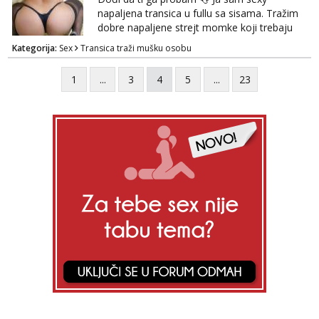
𝗡𝗮𝗽𝗼𝗺𝗲𝗻𝗮 tražim samo žene...
napaljena transica u fullu sa sisama. Tražim
dobre napaljene strejt momke koji trebaju
diskretno pražnjenje kite. Samo za dobre
Kategorija:
Sex
Transica traži mušku osobu
frajere koji drže do sebe. Imaj neku sliku.
Pozivi i poruke bez slike - nema odgovora.
1
...
3
4
5
...
23
Pojebi me Poruke WhatsApp: 0998667649