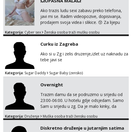
💥OPASNA MALA💥
Ako trazis ludu sexi zabavu preko telefona,
javi mi se. Radim videopozive, dopisivanja,
prodajem svoja videa i slikice. 😚 Za lijepu
suradnju javi mi se porukom na Whatsupp,
Kategorija:
Cyber sex
Ženska osoba traži mušku osobu
Viber ili Telegram. +385 91 723 0045
Curku iz Zagreba
Ako si u Zg i zelis druzenje,izlet uz naknadu za
tebe javi se
Kategorija:
Sugar Daddy
Sugar Baby (zensko)
Overnight
Trazim damu da se podruzimo u srijedu od
23:00-06:00. U hotelu gdje odsjedam. Samo
Sam u srijedu u zg. Da je malo kinky, da
izadje u susret sa nekim željicama . Da je
Kategorija:
Druženje
Muška osoba traži žensku osobu
party friendly, naravno ako nema kemije ,
nema potrebe da se gubi vrijeme . Samo ako
Diskretno druženje u jutarnjim satima
si ozbiljna. Javi se na email.