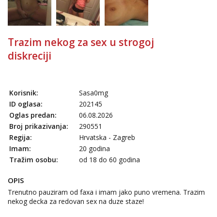
Lucija
Razgovaram :)
Tel:
064/677-677
- Kod: #136
tel:0,93€ - mob:1,12€ min
Trazim nekog za sex u strogoj
Obavijesti me kada se oslobodi
diskreciji
Liliana
Razgovaram :)
Tel:
064/677-677
- Kod: #69
Korisnik:
Sasa0mg
tel:0,93€ - mob:1,12€ min
ID oglasa:
202145
Obavijesti me kada se oslobodi
Oglas predan:
06.08.2026
Snježana
Broj prikazivanja:
290551
Čekam tvoj poziv!
Regija:
Hrvatska - Zagreb
Tel:
064/677-677
- Kod: #119
Imam:
20 godina
tel:0,93€ - mob:1,12€ min
Tražim osobu:
od 18 do 60 godina
Alisa
OPIS
Čekam tvoj poziv!
Trenutno pauziram od faxa i imam jako puno vremena. Trazim
Tel:
064/677-677
- Kod: #106
nekog decka za redovan sex na duze staze!
tel:0,93€ - mob:1,12€ min