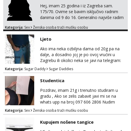
Hej, imam 25 godina i iz Zagreba sam.
175/70. Ovime se bavim isključivo radnim
danima od 9 do 16. Generalno najviše radim
GFE, tako da ako voliš lagana, opuštena
Kategorija:
Sex
Ženska osoba traži mušku osobu
druženja u diskreciji, vjerovatno ćemo si
pasati. Preferiram dugoročna druženja
Ljeto
također, nisam zainteresirana za one and
done susrete. Ako se nalaziš u ovome, javi
Ako ima neka ozbiljna dama od 20g pa na
mi se na WhatsApp sa nečime o sebi i tome
dalje, a dosadno joj je po ovoj vrućini u
što voliš seksualno za daljnji d...
Zagrebu ili okolici neka se javi na telegram:
Bozt_8 ili na viber 099 674 2553.
Kategorija:
Sugar Daddy
Sugar Daddies
Studentica
Pozdrav, imam 21g i trenutno studiram u
gradu , Ako se zelis zabavit javi mi se na
whats upp na broj 097 606 2806 Nudim
razme vrste zabave uzivo i online
Kategorija:
Sex
Ženska osoba traži mušku osobu
Kupujem nošene tangice