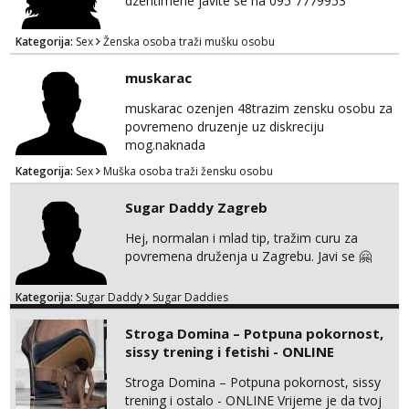
dzentlmene javite se na 095 7779953
Kategorija:
Sex
Ženska osoba traži mušku osobu
muskarac
muskarac ozenjen 48trazim zensku osobu za
povremeno druzenje uz diskreciju
mog.naknada
Kategorija:
Sex
Muška osoba traži žensku osobu
Sugar Daddy Zagreb
Hej, normalan i mlad tip, tražim curu za
povremena druženja u Zagrebu. Javi se 🤗
Kategorija:
Sugar Daddy
Sugar Daddies
Stroga Domina – Potpuna pokornost,
sissy trening i fetishi - ONLINE
Stroga Domina – Potpuna pokornost, sissy
trening i ostalo - ONLINE Vrijeme je da tvoj