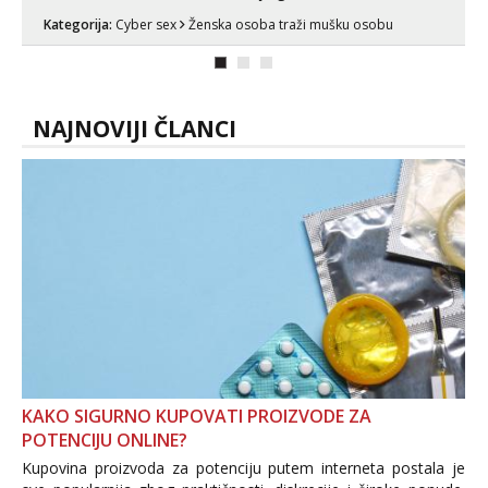
videouradke. 🤩 Za online zabavu pošalji
Kategorija:
Cyber sex
Ženska osoba traži mušku osobu
poruku na Whatsapp, Telegram ili Viber.
😎 +385 91 912 3322 Za provjeru moje
autentičnosti možeš me vidjeti na
videopozivu. 😉 S vama sam vec 5 ...
NAJNOVIJI ČLANCI
KAKO SIGURNO KUPOVATI PROIZVODE ZA
POTENCIJU ONLINE?
Kupovina proizvoda za potenciju putem interneta postala je