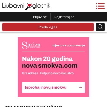
Prijavi se
Registriraj se
Predaj oglas
Lucija
Razgovaram :)
Tel:
064/677-677
- Kod: #136
tel:0,93€ - mob:1,12€ min