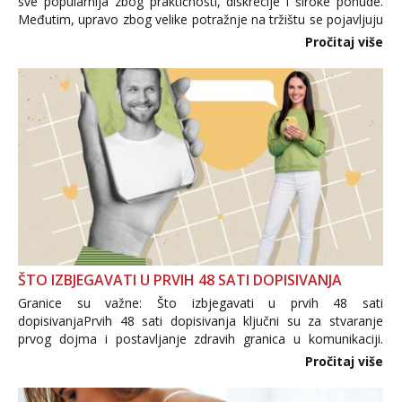
sve popularnija zbog praktičnosti, diskrecije i široke ponude.
Međutim, upravo zbog velike potražnje na tržištu se pojavljuju
i brojni krivotvoreni proizvodi, nepouzdane internetske
Pročitaj više
trgovine te proizvodi nepoznatog podrijetla. ...
ŠTO IZBJEGAVATI U PRVIH 48 SATI DOPISIVANJA
Granice su važne: Što izbjegavati u prvih 48 sati
dopisivanjaPrvih 48 sati dopisivanja ključni su za stvaranje
prvog dojma i postavljanje zdravih granica u komunikaciji.
Važno je izbjeći prebrzo otkrivanje osobnih ili intimnih
Pročitaj više
informacija, jer nepoznata osoba još nije zaslužila to
povjerenje. Takođe...