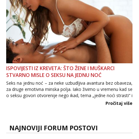
ISPOVIJESTI IZ KREVETA: ŠTO ŽENE I MUŠKARCI
STVARNO MISLE O SEKSU NA JEDNU NOĆ
Seks na jednu noć – za neke uzbudljiva avantura bez obaveza,
za druge emotivna minska polja. Iako živimo u vremenu kad se
o seksu govori otvorenije nego ikad, tema „jedne noći strasti“ i
dalje izaziva burne rasprave. Što zapravo misle žene, a što
Pročitaj više
muškarci? Jesu...
NAJNOVIJI FORUM POSTOVI