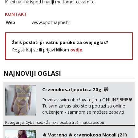
Klikni na link ispod i nadji me tamo, cekam te!
Vanesa
Čekam tvoj poziv!
KONTAKT
Tel:
064/677-677
- Kod: #74
Web
www.upoznajme.hr
tel:0,93€ - mob:1,12€ min
Anita
Želiš poslati privatnu poruku za ovaj oglas?
Čekam tvoj poziv!
Registriraj se ili prijavi klikom
ovdje
Tel:
064/677-677
- Kod: #87
tel:0,93€ - mob:1,12€ min
Zara
NAJNOVIJI OGLASI
Čekam tvoj poziv!
Tel:
064/677-677
- Kod: #123
Crvenokosa ljepotica 20g. 🤭
tel:0,93€ - mob:1,12€ min
Pozdrav svim obožavateljima ONLINE 🧡🧡🧡
Anđela
Tu sam za vas ako ste u potrazi za online
Čekam tvoj poziv!
druženjem - samnom se možete zabaviti
Tel:
064/677-677
- Kod: #142
preko videopoziva, ili ako vam nisam
Kategorija:
Cyber sex
Ženska osoba traži mušku osobu
tel:0,93€ - mob:1,12€ min
dovoljna radim i u paru i trojci s kolegicama,
svaka je drugačija 😉 Radim i vruća tipkanja
‎️‍🔥 Vatrena ‎️‍🔥 crvenokosa Natali (21)
Mira
uz slike i hot line pozive. Za vas sam