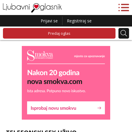
Prijavi se
Registriraj se
Predaj oglas
Maja
Razgovaram :)
Tel:
064/677-677
- Kod: #04
tel:0,93€ - mob:1,12€ min