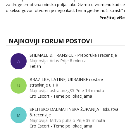
za druge emotivna minska polja. Iako živimo u vremenu kad se
o seksu govori otvorenije nego ikad, tema „jedne noći strasti“ i
dalje izaziva burne rasprave. Što zapravo misle žene, a što
Pročitaj više
muškarci? Jesu...
NAJNOVIJI FORUM POSTOVI
SHEMALE & TRANSICE - Preporuke i recenzije
Najnovija: Arius
Prije 8 minuta
A
Fetish
BRAZILKE, LATINE, UKRAINKE i ostale
strankinje u HR
U
Najnovija: ustrajanzg35
Prije 14 minuta
Cro Escort - Teme po lokacijama
SPLITSKO DALMATINSKA ŽUPANIJA - Iskustva
& recenzije
M
Najnovija: Mrtvo puhalo
Prije 39 minuta
Cro Escort - Teme po lokacijama