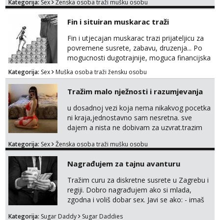
Kategorija:
Sex
Ženska osoba traži mušku osobu
Fin i situiran muskarac traži
Fin i utjecajan muskarac trazi prijateljicu za
povremene susrete, zabavu, druzenja... Po
mogucnosti dugotrajnije, moguca financijska
potpora!
Kategorija:
Sex
Muška osoba traži žensku osobu
Tražim malo nježnosti i razumjevanja
u dosadnoj vezi koja nema nikakvog pocetka
ni kraja,jednostavno sam nesretna. sve
dajem a nista ne dobivam za uzvrat.trazim
muskarca koji ce zadovoljiti moje potrebe,ne
Kategorija:
Sex
Ženska osoba traži mušku osobu
trazim puno samo malo njeznosti i
razumjevanja. volim njezan seks i njezne
Nagrađujem za tajnu avanturu
poljupce po tijelu koji me jako
pale,obozavam kad muskarac preuzme
Tražim curu za diskretne susrete u Zagrebu i
kontrolu . javi se :) Klikni na link ispod i nadji
regiji. Dobro nagrađujem ako si mlada,
me tamo, cekam te!
zgodna i voliš dobar sex. Javi se ako: - imaš
do 25 godina - imaš do 65 kg - imaš dugu
Kategorija:
Sugar Daddy
Sugar Daddies
kosu - se dobro ljubiš - si fleksibilna s