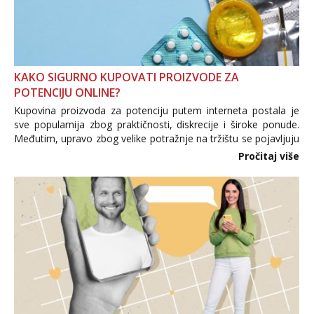
KAKO SIGURNO KUPOVATI PROIZVODE ZA
POTENCIJU ONLINE?
Kupovina proizvoda za potenciju putem interneta postala je
sve popularnija zbog praktičnosti, diskrecije i široke ponude.
Međutim, upravo zbog velike potražnje na tržištu se pojavljuju
i brojni krivotvoreni proizvodi, nepouzdane internetske
Pročitaj više
trgovine te proizvodi nepoznatog podrijetla. ...