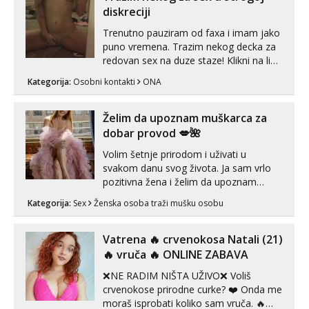
neljubim se Wha...
diskreciji
Trenutno pauziram od faxa i imam jako
puno vremena. Trazim nekog decka za
redovan sex na duze staze! Klikni na link
ispod i nadji me tamo, cekam te!
Kategorija:
Osobni kontakti
ONA
Želim da upoznam muškarca za
dobar provod 💋🌺
Volim šetnje prirodom i uživati u
svakom danu svog života. Ja sam vrlo
pozitivna žena i želim da upoznam
muškarca za dobar provod, naravno
Kategorija:
Sex
Ženska osoba traži mušku osobu
može i nešto više.💋🌺 Klikni na link
ispod i nadji me tamo, cekam te!
Vatrena ‎️‍🔥 crvenokosa Natali (21)
‎️‍🔥 vruča‎ ️‍🔥 ONLINE ZABAVA
❌NE RADIM NIŠTA UŽIVO❌ Voliš
crvenokose prirodne curke? ❤️ Onda me
moraš isprobati koliko sam vruča.‎ ️‍🔥