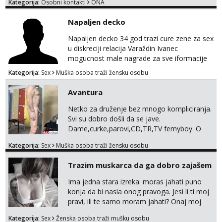
Kategorija:
Osobni kontakti
ONA
Napaljen decko
Napaljen decko 34 god trazi cure zene za sex
u diskreciji relacija Varaždin Ivanec
mogucnost male nagrade za sve iformacije
pisite na broj 098819637 pusa
Kategorija:
Sex
Muška osoba traži žensku osobu
Avantura
Netko za druženje bez mnogo kompliciranja.
Svi su dobro došli da se jave.
Dame,curke,parovi,CD,TR,TV femyboy. O
svemu možemo porazgovarati. Prostor
Kategorija:
Sex
Muška osoba traži žensku osobu
nemam ali ako smo za druženje možemo
nešto iskombinirati(auto,najam na dva sata)
Trazim muskarca da ga dobro zajašem
Ima jedna stara izreka: moras jahati puno
konja da bi nasla onog pravoga. Jesi li ti moj
pravi, ili te samo moram jahati? Onaj moj
bivsi je bio samo konj hahahahah Klikni niže
Kategorija:
Sex
Ženska osoba traži mušku osobu
na sexdater link i javi mi se tamo....