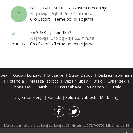
BEOGRAD ESCORT - Iskustva i recenzije
Najnovija: Prjfh4
Prije 49 minuta
P
Cro Escort - Teme po lokacijama
ZAGREB - Jel bio tko?
Najnovija: Enolog
Prije 52 minuta
Cro Escort - Teme po lokacijama
Sex
|
Osobni kontakti
|
Druženje
|
Sugar Daddy
|
Diskretni aparmani
|
Potencija
|
Masaže i striptiz
|
Veza / ljubav
|
Brak
|
Cyber sex
|
Phone sex
|
Fetish
|
Tulumi i zabave
|
Sex shop
|
Ostalo
Uvjeti korištenja
|
Kontakt
|
Polica privatnosti
|
Marketing
Maratela mreže d.o.o., Lonjica, Lonjica 33, Hrvatska, 072/700700, Mlađima od 18
godina zabranjeno je pregledavanje stranice i svih njenih dijelova.