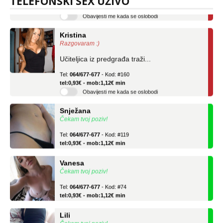
TELEFONSKI SEX UŽIVO
Obavijesti me kada se oslobodi
Kristina
Razgovaram :)
Učiteljica iz predgrađa traži...
Tel:
064/677-677
- Kod: #160
tel:0,93€ - mob:1,12€ min
Obavijesti me kada se oslobodi
Snježana
Čekam tvoj poziv!
Tel:
064/677-677
- Kod: #119
tel:0,93€ - mob:1,12€ min
Vanesa
Čekam tvoj poziv!
Tel:
064/677-677
- Kod: #74
tel:0,93€ - mob:1,12€ min
Lili
Čekam tvoj poziv!