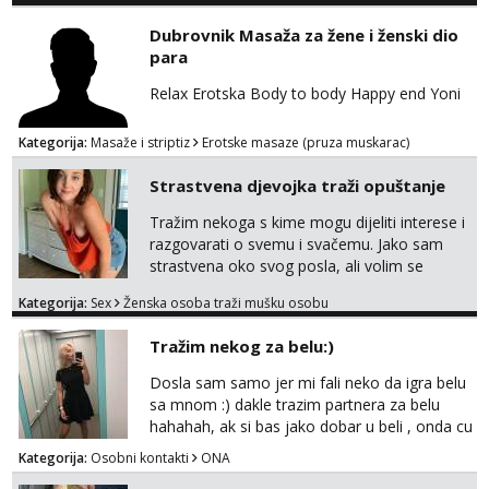
vremenom (jer ga nemam previše) i
Dubrovnik Masaža za žene i ženski dio
dostupna radnim danom (vikendi i noći su za
para
obitelj) - vodiš brigu o zdravlju i koristiš
zaštitu Ne javljajte se: - debele - frajeri i
Relax Erotska Body to body Happy end Yoni
paro...
Kategorija:
Masaže i striptiz
Erotske masaze (pruza muskarac)
Strastvena djevojka traži opuštanje
Tražim nekoga s kime mogu dijeliti interese i
razgovarati o svemu i svačemu. Jako sam
strastvena oko svog posla, ali volim se
opustiti i provesti vrijeme s prijateljima.
Kategorija:
Sex
Ženska osoba traži mušku osobu
Voljela bi naci nekoga pa da se nemoram
samo s prijateljima opustati ;) Klikni na link
Tražim nekog za belu:)
ispod i nadji me tamo, cekam te!
Dosla sam samo jer mi fali neko da igra belu
sa mnom :) dakle trazim partnera za belu
hahahah, ak si bas jako dobar u beli , onda cu
razmislit za dalje Klikni na link ispod i nadji me
Kategorija:
Osobni kontakti
ONA
tamo, cekam te!