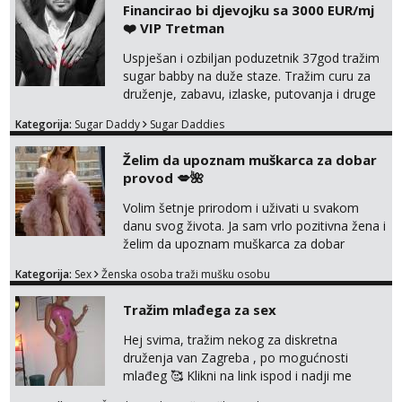
Financirao bi djevojku sa 3000 EUR/mj
❤️ VIP Tretman
Uspješan i ozbiljan poduzetnik 37god tražim
sugar babby na duže staze. Tražim curu za
druženje, zabavu, izlaske, putovanja i druge
lijepe stvari na obostranu korist. Ako si
Kategorija:
Sugar Daddy
Sugar Daddies
otvorena, komunikativna, zgodna i atraktivna
javi se na moj email:
Želim da upoznam muškarca za dobar
markodalic37@gmail.com
provod 💋🌺
Volim šetnje prirodom i uživati u svakom
danu svog života. Ja sam vrlo pozitivna žena i
želim da upoznam muškarca za dobar
provod, naravno može i nešto više.💋🌺 Klikni
Kategorija:
Sex
Ženska osoba traži mušku osobu
na link ispod i nadji me tamo, cekam te!
Tražim mlađega za sex
Hej svima, tražim nekog za diskretna
druženja van Zagreba , po mogućnosti
mlađeg 🥰 Klikni na link ispod i nadji me
tamo, cekam te!