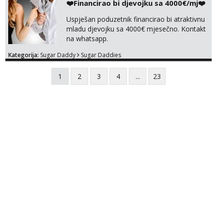
❤️Financirao bi djevojku sa 4000€/mj❤️
Uspješan poduzetnik financirao bi atraktivnu
mladu djevojku sa 4000€ mjesečno. Kontakt
na whatsapp.
Kategorija:
Sugar Daddy
Sugar Daddies
1
2
3
4
...
23