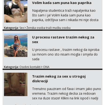
Volim kada sam puna kao paprika
Napaljena studentica traži napaljenka kao
što sam i ja! Volim kada sam puna kao
paprika, izdržljiva sam i nikada mi nije dosta
seksa. Volim grubi seks i više puta dnevno
Kategorija:
Sex
Ženska osoba traži mušku osobu
bilo kad i bilo gdje zato se javi što prije da
me isprobaš Klikni na link ispod i nadji me
U procesu rastave trazim nekog za
tamo, cekam te!
sex
U procesu rastave , trazim nekog da isproba
sa mnom ono sto nisam mogla i smjela do
sada
Kategorija:
Osobni kontakti
ONA
Trazim nekog za sex u strogoj
diskreciji
Trenutno pauziram od faxa i imam jako puno
vremena. Trazim nekog decka za redovan
sex na duze staze! Klikni na link ispod i nadji
me tamo, cekam te!