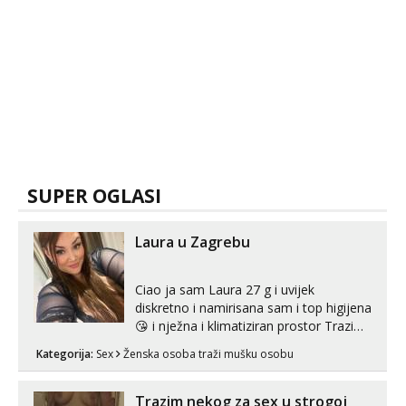
SUPER OGLASI
Laura u Zagrebu
Ciao ja sam Laura 27 g i uvijek
diskretno i namirisana sam i top higijena
😘 i nježna i klimatiziran prostor Trazim
sex za nagradu Radim klasican sex
Kategorija:
Sex
Ženska osoba traži mušku osobu
Pusenje i gutanje sperme Erotsko rublje
imam uvijek Lizati me mozes i ljubiti po
tijelu Iskljucivo neradim analni !!! I
Trazim nekog za sex u strogoj