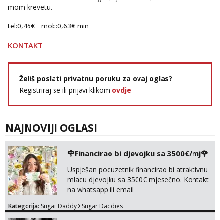
Čekam tvoj poziv!
mom krevetu.
Tel:
064/677-677
- Kod: #128
tel:0,46€ - mob:0,63€ min
tel:0,93€ - mob:1,12€ min
KONTAKT
Ivančica
Čekam tvoj poziv!
Tel:
064/677-677
- Kod: #108
Želiš poslati privatnu poruku za ovaj oglas?
tel:0,93€ - mob:1,12€ min
Registriraj se ili prijavi klikom
ovdje
Zara
Razgovaram :)
Tel:
064/677-677
- Kod: #123
NAJNOVIJI OGLASI
tel:0,93€ - mob:1,12€ min
Obavijesti me kada se oslobodi
🌹Financirao bi djevojku sa 3500€/mj🌹
Anđela
Čekam tvoj poziv!
Uspješan poduzetnik financirao bi atraktivnu
mladu djevojku sa 3500€ mjesečno. Kontakt
Tel:
064/677-677
- Kod: #142
na whatsapp ili email
tel:0,93€ - mob:1,12€ min
Kategorija:
Sugar Daddy
Sugar Daddies