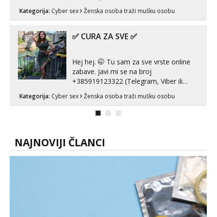
MLADA vražica koja ima 100%
Kategorija:
Cyber sex
Ženska osoba traži mušku osobu
prorodne grudi, 💦 Misli su mi uvijek
prljave i u svemu vidim samo užitak. 💦
U mojoj raznolikoj ponudi možeš
✅ CURA ZA SVE ✅
pranaći nešto po svojoj mjeri. Sexi videa
s kolegica...
Hej hej. 🤭 Tu sam za sve vrste online
zabave. Javi mi se na broj
+385919123322 (Telegram, Viber ili
Whatsapp). 🤙 NE javljaj se na uzivo.
Kategorija:
Cyber sex
Ženska osoba traži mušku osobu
Hvala.
NAJNOVIJI ČLANCI