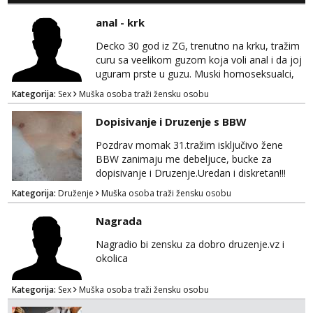
anal - krk
Decko 30 god iz ZG, trenutno na krku, tražim
curu sa veelikom guzom koja voli anal i da joj
uguram prste u guzu. Muski homoseksualci,
parovi i transiči odjebite, ne zanimate me. Bilo
Kategorija:
Sex
Muška osoba traži žensku osobu
kakva placanja opcenito (gotovina) ili
unaprijed (aircash, paysafecard, bonovi) ne
Dopisivanje i Druzenje s BBW
dolaze u obzir. Javit se prvo porukom na
whatsapp 0958048882.
Pozdrav momak 31.tražim isključivo žene
BBW zanimaju me debeljuce, bucke za
dopisivanje i Druzenje.Uredan i diskretan!!!
Kategorija:
Druženje
Muška osoba traži žensku osobu
Nagrada
Nagradio bi zensku za dobro druzenje.vz i
okolica
Kategorija:
Sex
Muška osoba traži žensku osobu