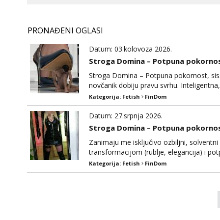
PRONAĐENI OGLASI
Datum: 03.kolovoza 2026.
Stroga Domina – Potpuna pokornost
Stroga Domina – Potpuna pokornost, sissy
novčanik dobiju pravu svrhu. Inteligent
nad tvojim umom i financijama. Zanimaju m
Kategorija:
Fetish
FinDom
strogim zapovijedima, sissy transformacijo
Datum: 27.srpnja 2026.
Stroga Domina – Potpuna pokorno
Zanimaju me isključivo ozbiljni, solventni
transformacijom (rublje, elegancija) i po
patiš u tišini i pratiš moj luksuzni stil ži
Kategorija:
Fetish
FinDom
dominaolja1@gmail.com