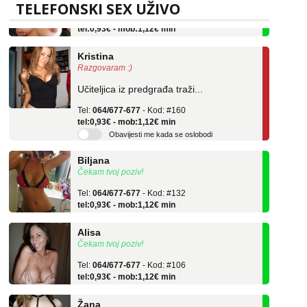
Tel:
064/677-677
- Kod: #69
TELEFONSKI SEX UŽIVO
tel:0,93€ - mob:1,12€ min
Kristina
Razgovaram :)
Učiteljica iz predgrađa traži...
Tel:
064/677-677
- Kod: #160
tel:0,93€ - mob:1,12€ min
Obavijesti me kada se oslobodi
Biljana
Čekam tvoj poziv!
Tel:
064/677-677
- Kod: #132
tel:0,93€ - mob:1,12€ min
Alisa
Čekam tvoj poziv!
Tel:
064/677-677
- Kod: #106
tel:0,93€ - mob:1,12€ min
Žana
Čekam tvoj poziv!