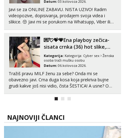
Datum:
03.kolovoza 2026.
Tel:
064/677-677
- Kod: #135
Javi se za ONLINE ZABAVU. NISTA UZIVO! Radim
tel:0,93€ - mob:1,12€ min
videopozive, dopisivanja, prodajem svoja videa i
slikice. 😚 Javi mi se porukom na Whatsupp, Viber ili
Lili
Telegram. +385 91 723 0045
Čekam tvoj poziv!
Tel:
064/677-677
- Kod: #128
💌💘💝💗Ena playboy zečica-
tel:0,93€ - mob:1,12€ min
sisata crnka (36) hot slike,
videa i c2c💗
Zara
Kategorija:
Kategorija:
Cyber sex
Ženska
Čekam tvoj poziv!
osoba traži mušku osobu
Datum:
06.kolovoza 2026.
Tel:
064/677-677
- Kod: #123
Tražiš pravu MILF ženu za sebe? Onda mi se
tel:0,93€ - mob:1,12€ min
obavezno javi. Crna duga kosa koja prekriva bujne
grudi kakve još nisi vidio, čista ŠESTICA! A usne? O
Anđela
usnama bolje da ni ne pričam. Prave pune usne koje
Čekam tvoj poziv!
će ti se urezati u pamćenje, jer vjeruj mi, takve još
Tel:
064/677-677
- Kod: #142
nisi vidio. Uvijek sam spremna za ONLOINE zabavu...
tel:0,93€ - mob:1,12€ min
NAJNOVIJI ČLANCI