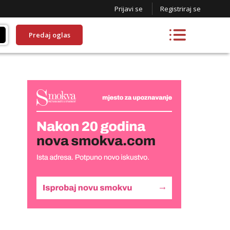
Prijavi se
Registriraj se
Predaj oglas
Liliana
Čekam tvoj poziv!