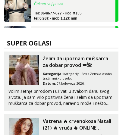
Tel:
064/677-677
- Kod: #135
tel:0,93€ - mob:1,12€ min
Lili
Čekam tvoj poziv!
Tel:
064/677-677
- Kod: #128
SUPER OGLASI
tel:0,93€ - mob:1,12€ min
Zara
Želim da upoznam muškarca
Čekam tvoj poziv!
za dobar provod 💋🌺
Tel:
064/677-677
- Kod: #123
Kategorija:
Kategorija:
Sex
Ženska osoba
tel:0,93€ - mob:1,12€ min
traži mušku osobu
Datum:
07.kolovoza 2026.
Anđela
Volim šetnje prirodom i uživati u svakom danu svog
Čekam tvoj poziv!
života. Ja sam vrlo pozitivna žena i želim da upoznam
Tel:
064/677-677
- Kod: #142
muškarca za dobar provod, naravno može i nešto
tel:0,93€ - mob:1,12€ min
više.💋🌺 Klikni na link ispod i nadji me tamo, cekam
te!
Liliana
Vatrena ‎️‍🔥 crvenokosa Natali
Čekam tvoj poziv!
(21) ‎️‍🔥 vruča‎ ️‍🔥 ONLINE
ZABAVA
Tel:
064/677-677
- Kod: #69