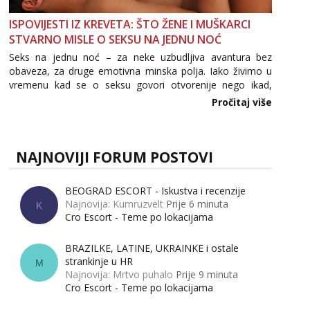
ISPOVIJESTI IZ KREVETA: ŠTO ŽENE I MUŠKARCI
STVARNO MISLE O SEKSU NA JEDNU NOĆ
Seks na jednu noć – za neke uzbudljiva avantura bez
obaveza, za druge emotivna minska polja. Iako živimo u
vremenu kad se o seksu govori otvorenije nego ikad,
tema „jedne noći strasti“ i dalje izaziva burne rasprave. Što
Pročitaj više
zapravo misle žene, a što muškarci? Jesu...
NAJNOVIJI FORUM POSTOVI
BEOGRAD ESCORT - Iskustva i recenzije
Najnovija: Kumruzvelt
Prije 6 minuta
K
Cro Escort - Teme po lokacijama
BRAZILKE, LATINE, UKRAINKE i ostale
strankinje u HR
M
Najnovija: Mrtvo puhalo
Prije 9 minuta
Cro Escort - Teme po lokacijama