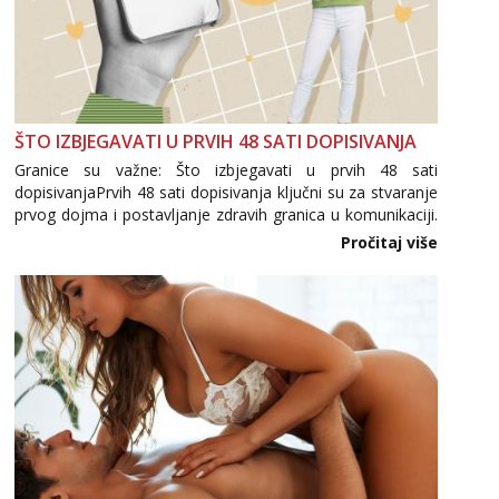
ŠTO IZBJEGAVATI U PRVIH 48 SATI DOPISIVANJA
Granice su važne: Što izbjegavati u prvih 48 sati
dopisivanjaPrvih 48 sati dopisivanja ključni su za stvaranje
prvog dojma i postavljanje zdravih granica u komunikaciji.
Važno je izbjeći prebrzo otkrivanje osobnih ili intimnih
Pročitaj više
informacija, jer nepoznata osoba još nije zaslužila to
povjerenje. Takođe...