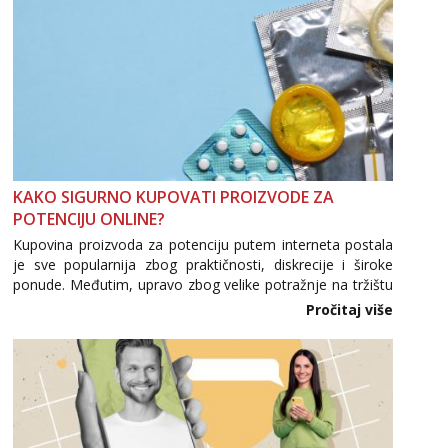
KAKO SIGURNO KUPOVATI PROIZVODE ZA
POTENCIJU ONLINE?
Kupovina proizvoda za potenciju putem interneta postala
je sve popularnija zbog praktičnosti, diskrecije i široke
ponude. Međutim, upravo zbog velike potražnje na tržištu
se pojavljuju i brojni krivotvoreni proizvodi, nepouzdane
Pročitaj više
internetske trgovine te proizvodi nepoznatog podrijetla. ...