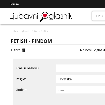
Forum
Ljubavni oglasnik
›
Fetish
› FinDom
FETISH - FINDOM
Filtriraj
Najnoviji oglas
Traži u naslovu:
Regija:
Godine: