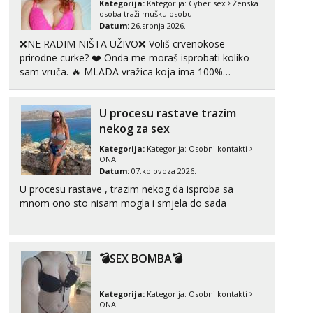
Kategorija:
Kategorija:
Cyber sex
Ženska
tel:0,93€ - mob:1,12€ min
osoba traži mušku osobu
Datum:
26.srpnja 2026.
Kristina
❌NE RADIM NIŠTA UŽIVO❌ Voliš crvenokose
Razgovaram :)
prirodne curke? ❤️ Onda me moraš isprobati koliko
sam vruča.‎ ️‍🔥 MLADA vražica koja ima 100%
Učiteljica iz predgrađa traži...
prorodne grudi, 💦 Misli su mi uvijek prljave i u svemu
Tel:
064/677-677
- Kod: #160
vidim samo užitak. 💦 U mojoj raznolikoj ponudi
tel:0,93€ - mob:1,12€ min
U procesu rastave trazim
možeš pranaći nešto po svojoj mjeri. Sexi videa s
Obavijesti me kada se oslobodi
kolegica...
nekog za sex
Biljana
Kategorija:
Kategorija:
Osobni kontakti
Čekam tvoj poziv!
ONA
Datum:
07.kolovoza 2026.
Tel:
064/677-677
- Kod: #132
U procesu rastave , trazim nekog da isproba sa
tel:0,93€ - mob:1,12€ min
mnom ono sto nisam mogla i smjela do sada
Alisa
Čekam tvoj poziv!
Tel:
064/677-677
- Kod: #106
💣SEX BOMBA💣
tel:0,93€ - mob:1,12€ min
Žana
Kategorija:
Kategorija:
Osobni kontakti
Čekam tvoj poziv!
ONA