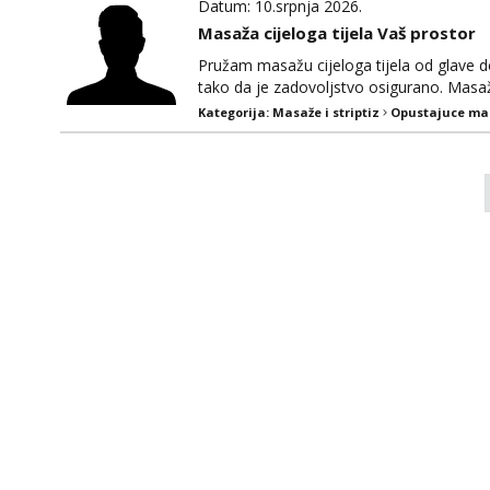
Datum: 10.srpnja 2026.
Masaža cijeloga tijela Vaš prostor
Pružam masažu cijeloga tijela od glave 
tako da je zadovoljstvo osigurano. Masa
je da se samo da imate osiguran prostor,
Kategorija:
Masaže i striptiz
Opustajuce ma
kg. NEDJELJOM NE RADIM.Javite se na wha