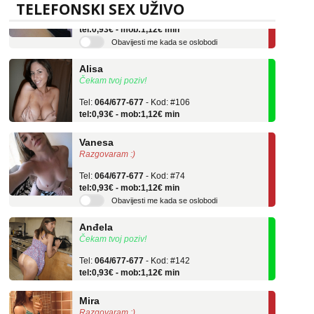
Tel:
064/677-677
- Kod: #119
TELEFONSKI SEX UŽIVO
tel:0,93€ - mob:1,12€ min
Obavijesti me kada se oslobodi
Alisa
Čekam tvoj poziv!
Tel:
064/677-677
- Kod: #106
tel:0,93€ - mob:1,12€ min
Vanesa
Razgovaram :)
Tel:
064/677-677
- Kod: #74
tel:0,93€ - mob:1,12€ min
Obavijesti me kada se oslobodi
Anđela
Čekam tvoj poziv!
Tel:
064/677-677
- Kod: #142
tel:0,93€ - mob:1,12€ min
Mira
Razgovaram :)