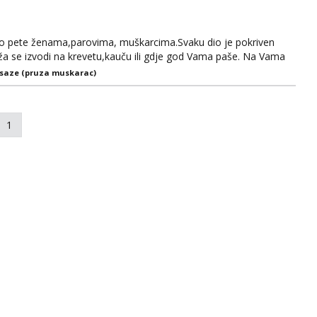
do pete ženama,parovima, muškarcima.Svaku dio je pokriven
ža se izvodi na krevetu,kauču ili gdje god Vama paše. Na Vama
da se opustite i uživate. Opis:Smeđa kosa ,zelene oči,175 cm,75
saze (pruza muskarac)
tssup za dogovor do 20h.Poslije se ne javljam.Hvala Sl...
1