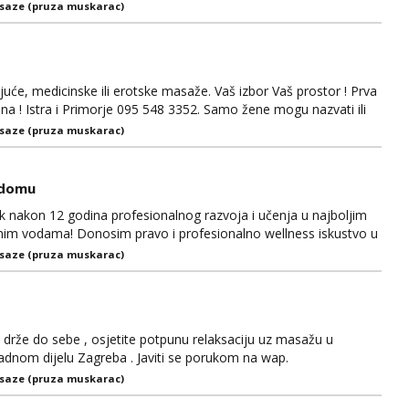
saze (pruza muskarac)
e, medicinske ili erotske masaže. Vaš izbor Vaš prostor ! Prva
na ! Istra i Primorje 095 548 3352. Samo žene mogu nazvati ili
. Muškarce ne primam!
saze (pruza muskarac)
 domu
ak nakon 12 godina profesionalnog razvoja i učenja u najboljim
nim vodama! Donosim pravo i profesionalno wellness iskustvo u
iljan wellness tretman koji uključuje masažu cijelog tijela i
saze (pruza muskarac)
akav tretman bio kvalitetan, uz poznavan...
rže do sebe , osjetite potpunu relaksaciju uz masažu u
dnom dijelu Zagreba . Javiti se porukom na wap.
saze (pruza muskarac)