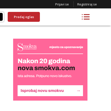
Prijavi se
Registriraj se
Predaj oglas
Snježana
Razgovaram :)