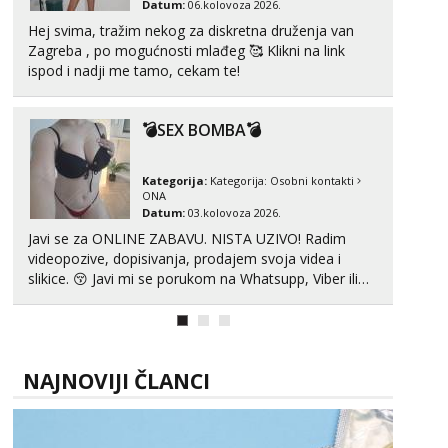
Datum:
06.kolovoza 2026.
Hej svima, tražim nekog za diskretna druženja van
Zagreba , po mogućnosti mlađeg 🥰 Klikni na link
ispod i nadji me tamo, cekam te!
💣SEX BOMBA💣
Kategorija:
Kategorija:
Osobni kontakti
ONA
Datum:
03.kolovoza 2026.
Javi se za ONLINE ZABAVU. NISTA UZIVO! Radim
videopozive, dopisivanja, prodajem svoja videa i
slikice. 😚 Javi mi se porukom na Whatsupp, Viber ili
Telegram. +385 91 723 0045
NAJNOVIJI ČLANCI