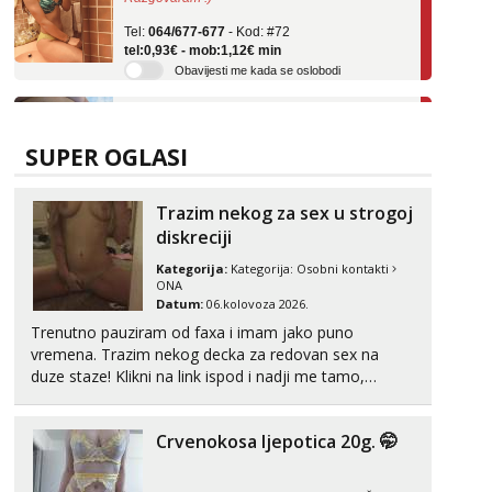
Tel:
064/677-677
- Kod: #72
tel:0,93€ - mob:1,12€ min
Obavijesti me kada se oslobodi
Snježana
Razgovaram :)
Tel:
064/677-677
- Kod: #119
SUPER OGLASI
tel:0,93€ - mob:1,12€ min
Obavijesti me kada se oslobodi
Trazim nekog za sex u strogoj
Alisa
diskreciji
Čekam tvoj poziv!
Kategorija:
Kategorija:
Osobni kontakti
Tel:
064/677-677
- Kod: #106
ONA
tel:0,93€ - mob:1,12€ min
Datum:
06.kolovoza 2026.
Trenutno pauziram od faxa i imam jako puno
Vanesa
vremena. Trazim nekog decka za redovan sex na
Razgovaram :)
duze staze! Klikni na link ispod i nadji me tamo,
Tel:
064/677-677
- Kod: #74
cekam te!
tel:0,93€ - mob:1,12€ min
Obavijesti me kada se oslobodi
Crvenokosa ljepotica 20g. 🤭
Anđela
Čekam tvoj poziv!