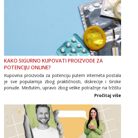
KAKO SIGURNO KUPOVATI PROIZVODE ZA
POTENCIJU ONLINE?
Kupovina proizvoda za potenciju putem interneta postala
je sve popularnija zbog praktičnosti, diskrecije i široke
ponude. Međutim, upravo zbog velike potražnje na tržištu
se pojavljuju i brojni krivotvoreni proizvodi, nepouzdane
Pročitaj više
internetske trgovine te proizvodi nepoznatog podrijetla. ...