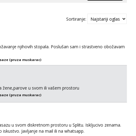
Sortiranje:
vanje njihovih stopala. Poslušan sam i strastveno obožavam
saze (pruza muskarac)
a žene,parove u svom ili vašem prostoru
saze (pruza muskarac)
azu u svom diskretnom prostoru u Splitu. Iskljucivo zenama.
 iskustvo. Javljanje na mail ili na whatsapp.