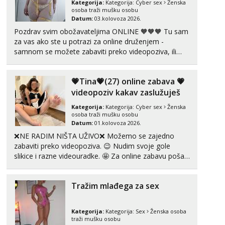
Kategorija:
Kategorija:
Cyber sex
Ženska
osoba traži mušku osobu
Tel:
064/677-677
- Kod: #142
Datum:
03.kolovoza 2026.
tel:0,93€ - mob:1,12€ min
Pozdrav svim obožavateljima ONLINE 🧡🧡🧡 Tu sam
za vas ako ste u potrazi za online druženjem -
Mira
samnom se možete zabaviti preko videopoziva, ili
Razgovaram :)
ako vam nisam dovoljna radim i u paru i trojci s
Tel:
064/677-677
- Kod: #72
kolegicama, svaka je drugačija 😉 Radim i vruća
tel:0,93€ - mob:1,12€ min
💗Tina💗(27) online zabava 💗
tipkanja uz slike i hot line pozive. Za vas sam
Obavijesti me kada se oslobodi
pripremila ...
videopoziv kakav zaslužuješ
Kategorija:
Kategorija:
Cyber sex
Ženska
osoba traži mušku osobu
Datum:
01.kolovoza 2026.
❌NE RADIM NIŠTA UŽIVO❌ Možemo se zajedno
zabaviti preko videopoziva. 😉 Nudim svoje gole
slikice i razne videouradke. 🤩 Za online zabavu pošalji
poruku na Whatsapp, Telegram ili Viber. 😎 +385 91
912 3322 Za provjeru moje autentičnosti možeš me
Tražim mlađega za sex
vidjeti na videopozivu. 😉 S vama sam vec 5 ...
Kategorija:
Kategorija:
Sex
Ženska osoba
traži mušku osobu