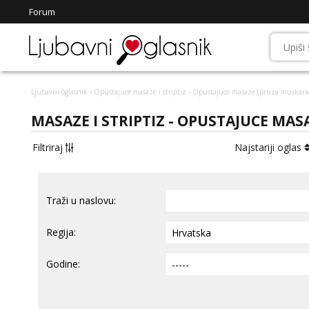
Forum
Ljubavni oglasnik
›
Opustajuce masaze i striptiz
› Opustajuce masaze (pruza muskara
MASAZE I STRIPTIZ - OPUSTAJUCE MA
Filtriraj
Najstariji oglas
Traži u naslovu:
Regija:
Godine: