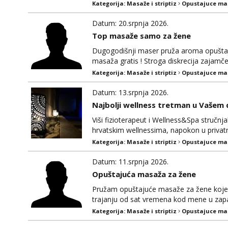
Kategorija:
Masaže i striptiz
Opustajuce ma
Datum: 20.srpnja 2026.
Top masaže samo za žene
Dugogodišnji maser pruža aroma opuštajuć
masaža gratis ! Stroga diskrecija zajamče
poslati poruku na mail ,viber , WhatsApp
Kategorija:
Masaže i striptiz
Opustajuce ma
Datum: 13.srpnja 2026.
Najbolji wellness tretman u Vašem
Viši fizioterapeut i Wellness&Spa stručnj
hrvatskim wellnessima, napokon u privat
Vaš dom na razini pet zvjezdica! Nudim ozb
Kategorija:
Masaže i striptiz
Opustajuce ma
anti-stress masažu lica i tjemena. Da bi t
Datum: 11.srpnja 2026.
Opuštajuća masaža za žene
Pružam opuštajuće masaže za žene koje d
trajanju od sat vremena kod mene u zapa
Kategorija:
Masaže i striptiz
Opustajuce ma