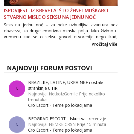
ISPOVIJESTI IZ KREVETA: ŠTO ŽENE I MUŠKARCI
STVARNO MISLE O SEKSU NA JEDNU NOĆ
Seks na jednu noć – za neke uzbudljiva avantura bez
obaveza, za druge emotivna minska polja. Iako živimo u
vremenu kad se o seksu govori otvorenije nego ikad,
tema „jedne noći strasti“ i dalje izaziva burne rasprave. Što
Pročitaj više
zapravo misle žene, a što muškarci? Jesu...
NAJNOVIJI FORUM POSTOVI
BRAZILKE, LATINE, UKRAINKE i ostale
strankinje u HR
N
Najnovija: NetkoIzGomile
Prije nekoliko
trenutaka
Cro Escort - Teme po lokacijama
BEOGRAD ESCORT - Iskustva i recenzije
Najnovija: NEMKE CRSN
Prije 15 minuta
N
Cro Escort - Teme po lokacijama