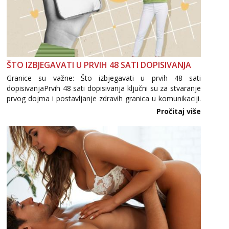
ŠTO IZBJEGAVATI U PRVIH 48 SATI DOPISIVANJA
Granice su važne: Što izbjegavati u prvih 48 sati
dopisivanjaPrvih 48 sati dopisivanja ključni su za stvaranje
prvog dojma i postavljanje zdravih granica u komunikaciji.
Važno je izbjeći prebrzo otkrivanje osobnih ili intimnih
Pročitaj više
informacija, jer nepoznata osoba još nije zaslužila to
povjerenje. Takođe...