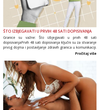
ŠTO IZBJEGAVATI U PRVIH 48 SATI DOPISIVANJA
Granice su važne: Što izbjegavati u prvih 48 sati
dopisivanjaPrvih 48 sati dopisivanja ključni su za stvaranje
prvog dojma i postavljanje zdravih granica u komunikaciji.
Važno je izbjeći prebrzo otkrivanje osobnih ili intimnih
Pročitaj više
informacija, jer nepoznata osoba još nije zaslužila to
povjerenje. Takođe...