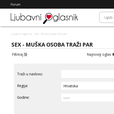
Forum
Ljubavni oglasnik
›
Sex
› Muška osoba traži par
SEX - MUŠKA OSOBA TRAŽI PAR
Filtriraj
Najnoviji oglas
Traži u naslovu:
Regija:
Godine: