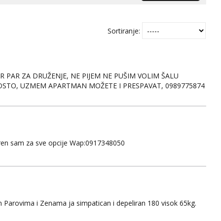
Sortiranje:
R PAR ZA DRUŽENJE, NE PIJEM NE PUŠIM VOLIM ŠALU
0POSTO, UZMEM APARTMAN MOŽETE I PRESPAVAT, 0989775874
li Virovitica039@gmail.com
oren sam za sve opcije Wap:0917348050
im Parovima i Zenama ja simpatican i depeliran 180 visok 65kg.