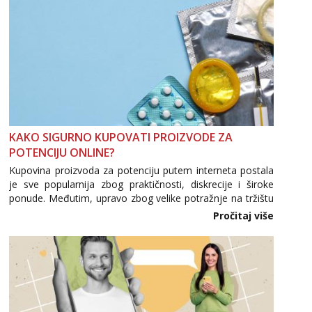
KAKO SIGURNO KUPOVATI PROIZVODE ZA
POTENCIJU ONLINE?
Kupovina proizvoda za potenciju putem interneta postala
je sve popularnija zbog praktičnosti, diskrecije i široke
ponude. Međutim, upravo zbog velike potražnje na tržištu
se pojavljuju i brojni krivotvoreni proizvodi, nepouzdane
Pročitaj više
internetske trgovine te proizvodi nepoznatog podrijetla. ...