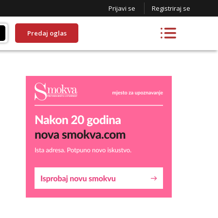
Prijavi se
Registriraj se
Predaj oglas
Liliana
Razgovaram :)