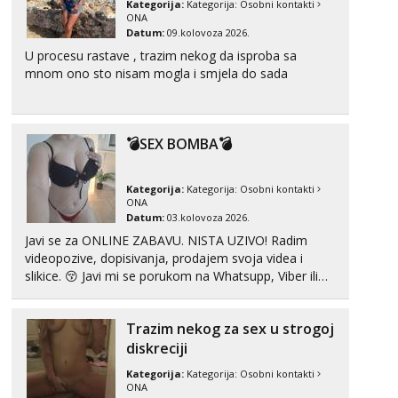
Kategorija:
Kategorija:
Osobni kontakti
ONA
Tel:
064/677-677
- Kod: #74
Datum:
09.kolovoza 2026.
tel:0,93€ - mob:1,12€ min
U procesu rastave , trazim nekog da isproba sa
mnom ono sto nisam mogla i smjela do sada
Lili
Razgovaram :)
Tel:
064/677-677
- Kod: #128
tel:0,93€ - mob:1,12€ min
💣SEX BOMBA💣
Obavijesti me kada se oslobodi
Zara
Kategorija:
Kategorija:
Osobni kontakti
Čekam tvoj poziv!
ONA
Datum:
03.kolovoza 2026.
Tel:
064/677-677
- Kod: #123
Javi se za ONLINE ZABAVU. NISTA UZIVO! Radim
tel:0,93€ - mob:1,12€ min
videopozive, dopisivanja, prodajem svoja videa i
slikice. 😚 Javi mi se porukom na Whatsupp, Viber ili
Anđela
Telegram. +385 91 723 0045
Čekam tvoj poziv!
Tel:
064/677-677
- Kod: #142
Trazim nekog za sex u strogoj
tel:0,93€ - mob:1,12€ min
diskreciji
Kategorija:
Kategorija:
Osobni kontakti
ONA