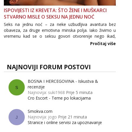
ISPOVIJESTI IZ KREVETA: ŠTO ŽENE I MUŠKARCI
STVARNO MISLE O SEKSU NA JEDNU NOĆ
Seks na jednu noć – za neke uzbudljiva avantura bez
obaveza, za druge emotivna minska polja. Iako živimo u
vremenu kad se o seksu govori otvorenije nego ikad,
tema „jedne noći strasti“ i dalje izaziva burne rasprave. Što
Pročitaj više
zapravo misle žene, a što muškarci? Jesu...
NAJNOVIJI FORUM POSTOVI
BOSNA I HERCEGOVINA - Iskustva &
recenzije
S
Najnovija: suki1968
Prije 5 minuta
Cro Escort - Teme po lokacijama
Smokva.com
Najnovija: jogo
Prije 21 minuta
J
Stranice i online servisi za upoznavanje