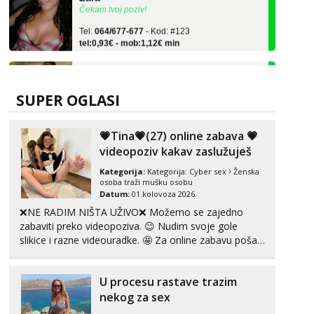
Tel:
064/677-677
- Kod: #123
tel:0,93€ - mob:1,12€ min
Anđela
Čekam tvoj poziv!
Tel:
064/677-677
- Kod: #142
SUPER OGLASI
tel:0,93€ - mob:1,12€ min
Liliana
💗Tina💗(27) online zabava 💗
Razgovaram :)
videopoziv kakav zaslužuješ
Tel:
064/677-677
- Kod: #69
Kategorija:
Kategorija:
Cyber sex
Ženska
tel:0,93€ - mob:1,12€ min
osoba traži mušku osobu
Obavijesti me kada se oslobodi
Datum:
01.kolovoza 2026.
❌NE RADIM NIŠTA UŽIVO❌ Možemo se zajedno
Alisa
zabaviti preko videopoziva. 😉 Nudim svoje gole
Razgovaram :)
slikice i razne videouradke. 🤩 Za online zabavu pošalji
Tel:
064/677-677
- Kod: #106
poruku na Whatsapp, Telegram ili Viber. 😎 +385 91
tel:0,93€ - mob:1,12€ min
912 3322 Za provjeru moje autentičnosti možeš me
Obavijesti me kada se oslobodi
U procesu rastave trazim
vidjeti na videopozivu. 😉 S vama sam vec 5 ...
nekog za sex
Vanesa
Čekam tvoj poziv!