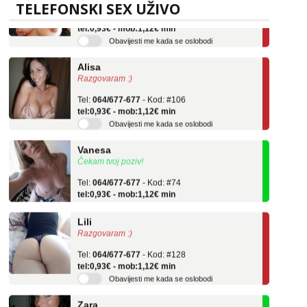
Tel:
064/677-677
- Kod: #69
TELEFONSKI SEX UŽIVO
tel:0,93€ - mob:1,12€ min
Obavijesti me kada se oslobodi
Alisa
Razgovaram :)
Tel:
064/677-677
- Kod: #106
tel:0,93€ - mob:1,12€ min
Obavijesti me kada se oslobodi
Vanesa
Čekam tvoj poziv!
Tel:
064/677-677
- Kod: #74
tel:0,93€ - mob:1,12€ min
Lili
Razgovaram :)
Tel:
064/677-677
- Kod: #128
tel:0,93€ - mob:1,12€ min
Obavijesti me kada se oslobodi
Zara
Čekam tvoj poziv!