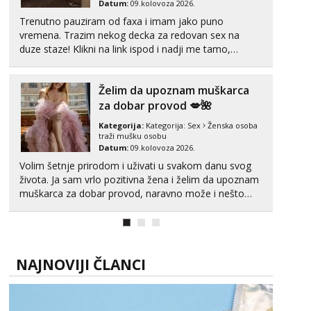
Datum:
09.kolovoza 2026.
Trenutno pauziram od faxa i imam jako puno
vremena. Trazim nekog decka za redovan sex na
duze staze! Klikni na link ispod i nadji me tamo,
cekam te!
Želim da upoznam muškarca
za dobar provod 💋🌺
Kategorija:
Kategorija:
Sex
Ženska osoba
traži mušku osobu
Datum:
09.kolovoza 2026.
Volim šetnje prirodom i uživati u svakom danu svog
života. Ja sam vrlo pozitivna žena i želim da upoznam
muškarca za dobar provod, naravno može i nešto
više.💋🌺 Klikni na link ispod i nadji me tamo, cekam
te!
NAJNOVIJI ČLANCI