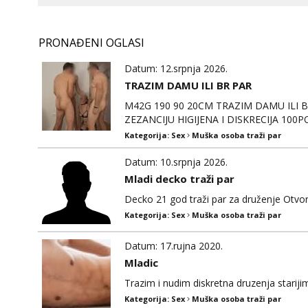
PRONAĐENI OGLASI
Datum: 12.srpnja 2026.
TRAZIM DAMU ILI BR PAR
M42G 190 90 20CM TRAZIM DAMU ILI B
ZEZANCIJU HIGIJENA I DISKRECIJA 10
VIBER WHATSAPP,TELEGRAM @In198311 i
Kategorija:
Sex
Muška osoba traži par
Datum: 10.srpnja 2026.
Mladi decko traži par
Decko 21 god traži par za druženje Otv
Kategorija:
Sex
Muška osoba traži par
Datum: 17.rujna 2020.
Mladic
Trazim i nudim diskretna druzenja starij
Kategorija:
Sex
Muška osoba traži par