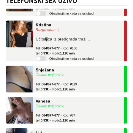
TELEFONSKI SEX UŽIVO
Tel:
064/677-677
- Kod: #04
tel:0,93€ - mob:1,12€ min
Obavijesti me kada se oslobodi
Kristina
Razgovaram :)
Učiteljica iz predgrađa traži...
Tel:
064/677-677
- Kod: #160
tel:0,93€ - mob:1,12€ min
Obavijesti me kada se oslobodi
Snježana
Čekam tvoj poziv!
Tel:
064/677-677
- Kod: #119
tel:0,93€ - mob:1,12€ min
Vanesa
Čekam tvoj poziv!
Tel:
064/677-677
- Kod: #74
tel:0,93€ - mob:1,12€ min
Lili