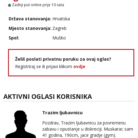
Zadnji put online prije 10 sata
Tel:
064/677-677
- Kod: #04
tel:0,93€ - mob:1,12€ min
Država stanovanja:
Hrvatska
Obavijesti me kada se oslobodi
Mjesto stanovanja:
Zagreb
Kristina
Razgovaram :)
Spol:
Muško
Učiteljica iz predgrađa traži...
Tel:
064/677-677
- Kod: #160
Želiš poslati privatnu poruku za ovaj oglas?
tel:0,93€ - mob:1,12€ min
Obavijesti me kada se oslobodi
Registriraj se ili prijavi klikom
ovdje
Snježana
Čekam tvoj poziv!
Tel:
064/677-677
- Kod: #119
AKTIVNI OGLASI KORISNIKA
tel:0,93€ - mob:1,12€ min
Vanesa
Trazim ljubavnicu
Čekam tvoj poziv!
Pozdrav, Trazim ljubavnicu za povremenu
Tel:
064/677-677
- Kod: #74
zabavu i opustanje u diskreciji. Muskarac sam
tel:0,93€ - mob:1,12€ min
41 godina, 190cm, jace gradje (gym).