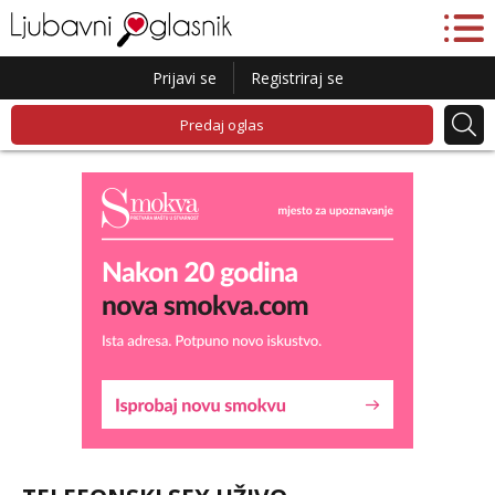
Prijavi se
Registriraj se
Predaj oglas
Maja
Razgovaram :)