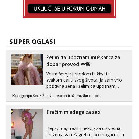
SUPER OGLASI
Želim da upoznam muškarca za
dobar provod 💋🌺
Volim šetnje prirodom i uživati u
svakom danu svog života. Ja sam vrlo
pozitivna žena i želim da upoznam
muškarca za dobar provod, naravno
Kategorija:
Sex
Ženska osoba traži mušku osobu
može i nešto više.💋🌺 Klikni na link
ispod i nadji me tamo, cekam te!
Tražim mlađega za sex
Hej svima, tražim nekog za diskretna
druženja van Zagreba , po mogućnosti