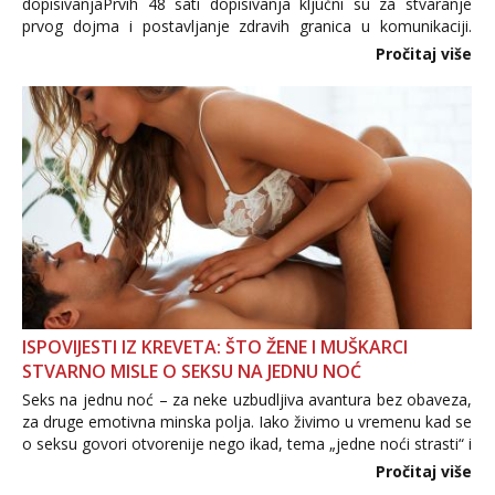
dopisivanjaPrvih 48 sati dopisivanja ključni su za stvaranje
prvog dojma i postavljanje zdravih granica u komunikaciji.
Važno je izbjeći prebrzo otkrivanje osobnih ili intimnih
Pročitaj više
informacija, jer nepoznata osoba još nije zaslužila to
povjerenje. Takođe...
ISPOVIJESTI IZ KREVETA: ŠTO ŽENE I MUŠKARCI
STVARNO MISLE O SEKSU NA JEDNU NOĆ
Seks na jednu noć – za neke uzbudljiva avantura bez obaveza,
za druge emotivna minska polja. Iako živimo u vremenu kad se
o seksu govori otvorenije nego ikad, tema „jedne noći strasti“ i
dalje izaziva burne rasprave. Što zapravo misle žene, a što
Pročitaj više
muškarci? Jesu...