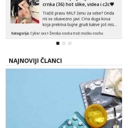
crnka (36) hot slike, videa i c2c💗
Tražiš pravu MILF ženu za sebe? Onda
mi se obavezno javi. Crna duga kosa
koja prekriva bujne grudi kakve još nisi
vidio, čista ŠESTICA! A usne? O usnama
Kategorija:
Cyber sex
Ženska osoba traži mušku osobu
bolje da ni ne pričam. Prave pune usne
koje će ti se urezati u pamćenje, jer
vjeruj mi, takve još nisi vidio. Uvijek sam
spremna za ONLOINE zabavu...
NAJNOVIJI ČLANCI