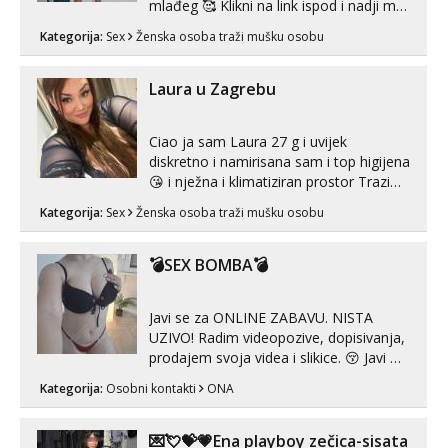
mlađeg 🥰 Klikni na link ispod i nadji me
tamo, cekam te!
Kategorija:
Sex
Ženska osoba traži mušku osobu
Laura u Zagrebu
Ciao ja sam Laura 27 g i uvijek
diskretno i namirisana sam i top higijena
😘 i nježna i klimatiziran prostor Trazim
sex za nagradu Radim klasican sex
Kategorija:
Sex
Ženska osoba traži mušku osobu
Pusenje i gutanje sperme Erotsko rublje
imam uvijek Lizati me mozes i ljubiti po
tijelu Iskljucivo neradim analni !!! I
💣SEX BOMBA💣
neljubim se Wha...
Javi se za ONLINE ZABAVU. NISTA
UZIVO! Radim videopozive, dopisivanja,
prodajem svoja videa i slikice. 😚 Javi mi
se porukom na Whatsupp, Viber ili
Kategorija:
Osobni kontakti
ONA
Telegram. +385 91 723 0045
💌💘💝💗Ena playboy zečica-sisata