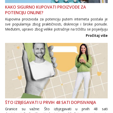
KAKO SIGURNO KUPOVATI PROIZVODE ZA
POTENCIJU ONLINE?
Kupovina proizvoda za potenciju putem interneta postala je
sve popularnija zbog praktičnosti, diskrecije i široke ponude.
Međutim, upravo zbog velike potražnje na tržištu se pojavljuju
i brojni krivotvoreni proizvodi, nepouzdane internetske
Pročitaj više
trgovine te proizvodi nepoznatog podrijetla. ...
ŠTO IZBJEGAVATI U PRVIH 48 SATI DOPISIVANJA
Granice su važne: Što izbjegavati u prvih 48 sati