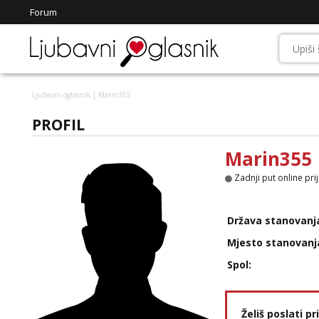
Forum
Ljubavni oglasnik
| Marin355
PROFIL
Marin355
Zadnji put online pri
Država stanovanj
Mjesto stanovanj
Spol:
Želiš poslati p