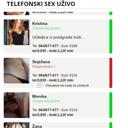
TELEFONSKI SEX UŽIVO
Tel:
064/677-677
- Kod: #69
tel:0,93€ - mob:1,12€ min
Kristina
Čekam tvoj poziv!
Učiteljica iz predgrađa traži...
Tel:
064/677-677
- Kod: #160
tel:0,93€ - mob:1,12€ min
Snježana
Razgovaram :)
Tel:
064/677-677
- Kod: #119
tel:0,93€ - mob:1,12€ min
Obavijesti me kada se oslobodi
Monika
Čekam tvoj poziv!
Tel:
064/677-677
- Kod: #133
tel:0,93€ - mob:1,12€ min
Žana
Čekam tvoj poziv!