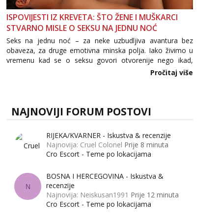
ISPOVIJESTI IZ KREVETA: ŠTO ŽENE I MUŠKARCI
STVARNO MISLE O SEKSU NA JEDNU NOĆ
Seks na jednu noć – za neke uzbudljiva avantura bez
obaveza, za druge emotivna minska polja. Iako živimo u
vremenu kad se o seksu govori otvorenije nego ikad,
tema „jedne noći strasti“ i dalje izaziva burne rasprave. Što
Pročitaj više
zapravo misle žene, a što muškarci? Jesu...
NAJNOVIJI FORUM POSTOVI
RIJEKA/KVARNER - Iskustva & recenzije
Najnovija: Cruel Colonel
Prije 8 minuta
Cro Escort - Teme po lokacijama
BOSNA I HERCEGOVINA - Iskustva &
recenzije
N
Najnovija: Neiskusan1991
Prije 12 minuta
Cro Escort - Teme po lokacijama