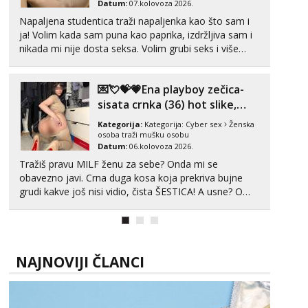
Datum:
07.kolovoza 2026.
Tel:
064/677-677
- Kod: #135
Napaljena studentica traži napaljenka kao što sam i
tel:0,93€ - mob:1,12€ min
ja! Volim kada sam puna kao paprika, izdržljiva sam i
nikada mi nije dosta seksa. Volim grubi seks i više
Ivančica
Čekam tvoj poziv!
puta dnevno bilo kad i bilo gdje zato se javi što prije
da me isprobaš Klikni na link ispod i nadji me tamo,
Tel:
064/677-677
- Kod: #108
💌💘💝💗Ena playboy zečica-
cekam te!
tel:0,93€ - mob:1,12€ min
sisata crnka (36) hot slike,
videa i c2c💗
Zara
Kategorija:
Kategorija:
Cyber sex
Ženska
Čekam tvoj poziv!
osoba traži mušku osobu
Datum:
06.kolovoza 2026.
Tel:
064/677-677
- Kod: #123
Tražiš pravu MILF ženu za sebe? Onda mi se
tel:0,93€ - mob:1,12€ min
obavezno javi. Crna duga kosa koja prekriva bujne
grudi kakve još nisi vidio, čista ŠESTICA! A usne? O
Anđela
usnama bolje da ni ne pričam. Prave pune usne koje
Čekam tvoj poziv!
će ti se urezati u pamćenje, jer vjeruj mi, takve još
Tel:
064/677-677
- Kod: #142
nisi vidio. Uvijek sam spremna za ONLOINE zabavu...
tel:0,93€ - mob:1,12€ min
NAJNOVIJI ČLANCI