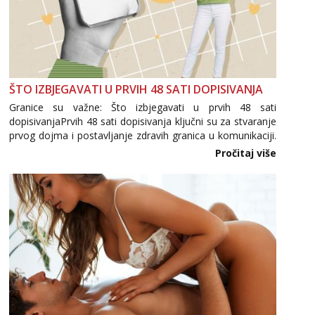
ŠTO IZBJEGAVATI U PRVIH 48 SATI DOPISIVANJA
Granice su važne: Što izbjegavati u prvih 48 sati
dopisivanjaPrvih 48 sati dopisivanja ključni su za stvaranje
prvog dojma i postavljanje zdravih granica u komunikaciji.
Važno je izbjeći prebrzo otkrivanje osobnih ili intimnih
Pročitaj više
informacija, jer nepoznata osoba još nije zaslužila to
povjerenje. Takođe...