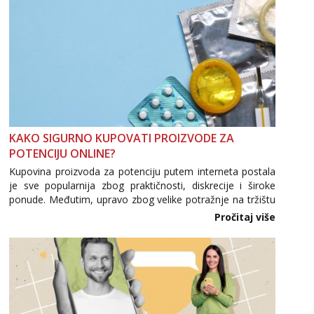
KAKO SIGURNO KUPOVATI PROIZVODE ZA
POTENCIJU ONLINE?
Kupovina proizvoda za potenciju putem interneta postala
je sve popularnija zbog praktičnosti, diskrecije i široke
ponude. Međutim, upravo zbog velike potražnje na tržištu
se pojavljuju i brojni krivotvoreni proizvodi, nepouzdane
Pročitaj više
internetske trgovine te proizvodi nepoznatog podrijetla. ...