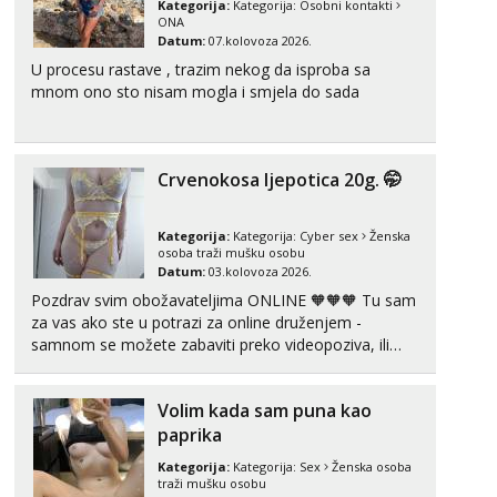
Kategorija:
Kategorija:
Osobni kontakti
tel:0,93€ - mob:1,12€ min
ONA
Datum:
07.kolovoza 2026.
Kristina
U procesu rastave , trazim nekog da isproba sa
Čekam tvoj poziv!
mnom ono sto nisam mogla i smjela do sada
Učiteljica iz predgrađa traži...
Tel:
064/677-677
- Kod: #160
tel:0,93€ - mob:1,12€ min
Crvenokosa ljepotica 20g. 🤭
Snježana
Razgovaram :)
Kategorija:
Kategorija:
Cyber sex
Ženska
osoba traži mušku osobu
Tel:
064/677-677
- Kod: #119
Datum:
03.kolovoza 2026.
tel:0,93€ - mob:1,12€ min
Pozdrav svim obožavateljima ONLINE 🧡🧡🧡 Tu sam
Obavijesti me kada se oslobodi
za vas ako ste u potrazi za online druženjem -
Monika
samnom se možete zabaviti preko videopoziva, ili
Čekam tvoj poziv!
ako vam nisam dovoljna radim i u paru i trojci s
kolegicama, svaka je drugačija 😉 Radim i vruća
Tel:
064/677-677
- Kod: #133
Volim kada sam puna kao
tipkanja uz slike i hot line pozive. Za vas sam
tel:0,93€ - mob:1,12€ min
pripremila ...
paprika
Žana
Kategorija:
Kategorija:
Sex
Ženska osoba
Čekam tvoj poziv!
traži mušku osobu