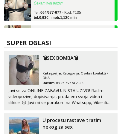
Tel:
064/677-677
- Kod: #135
tel:0,93€ - mob:1,12€ min
Ivančica
Čekam tvoj poziv!
Tel:
064/677-677
- Kod: #108
SUPER OGLASI
tel:0,93€ - mob:1,12€ min
Zara
💣SEX BOMBA💣
Čekam tvoj poziv!
Tel:
064/677-677
- Kod: #123
Kategorija:
Kategorija:
Osobni kontakti
tel:0,93€ - mob:1,12€ min
ONA
Datum:
03.kolovoza 2026.
Anđela
Javi se za ONLINE ZABAVU. NISTA UZIVO! Radim
Čekam tvoj poziv!
videopozive, dopisivanja, prodajem svoja videa i
Tel:
064/677-677
- Kod: #142
slikice. 😚 Javi mi se porukom na Whatsupp, Viber ili
tel:0,93€ - mob:1,12€ min
Telegram. +385 91 723 0045
Liliana
U procesu rastave trazim
Čekam tvoj poziv!
nekog za sex
Tel:
064/677-677
- Kod: #69