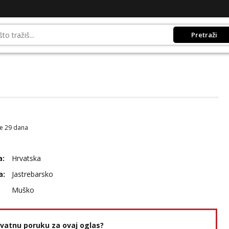
Pretraži
je 29 dana
a:
Hrvatska
a:
Jastrebarsko
Muško
rivatnu poruku za ovaj oglas?