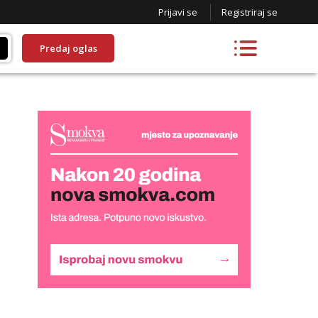
Prijavi se
Registriraj se
Predaj oglas
Liliana
Čekam tvoj poziv!