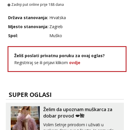
Zadnji put online prije 188 dana
Tel:
064/677-677
- Kod: #123
tel:0,93€ - mob:1,12€ min
Država stanovanja:
Hrvatska
Anđela
Mjesto stanovanja:
Zagreb
Čekam tvoj poziv!
Spol:
Muško
Tel:
064/677-677
- Kod: #142
tel:0,93€ - mob:1,12€ min
Liliana
Želiš poslati privatnu poruku za ovaj oglas?
Razgovaram :)
Registriraj se ili prijavi klikom
ovdje
Tel:
064/677-677
- Kod: #69
tel:0,93€ - mob:1,12€ min
Obavijesti me kada se oslobodi
Kristina
SUPER OGLASI
Razgovaram :)
Učiteljica iz predgrađa traži...
Želim da upoznam muškarca za
Tel:
064/677-677
- Kod: #160
dobar provod 💋🌺
tel:0,93€ - mob:1,12€ min
Obavijesti me kada se oslobodi
Volim šetnje prirodom i uživati u