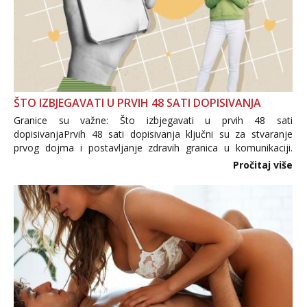
ŠTO IZBJEGAVATI U PRVIH 48 SATI DOPISIVANJA
Granice su važne: Što izbjegavati u prvih 48 sati
dopisivanjaPrvih 48 sati dopisivanja ključni su za stvaranje
prvog dojma i postavljanje zdravih granica u komunikaciji.
Važno je izbjeći prebrzo otkrivanje osobnih ili intimnih
Pročitaj više
informacija, jer nepoznata osoba još nije zaslužila to
povjerenje. Takođe...