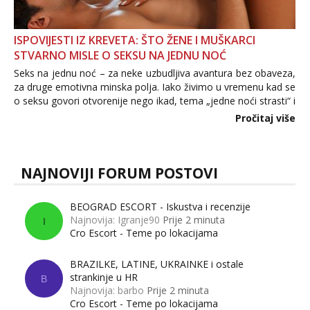
ISPOVIJESTI IZ KREVETA: ŠTO ŽENE I MUŠKARCI
STVARNO MISLE O SEKSU NA JEDNU NOĆ
Seks na jednu noć – za neke uzbudljiva avantura bez obaveza,
za druge emotivna minska polja. Iako živimo u vremenu kad se
o seksu govori otvorenije nego ikad, tema „jedne noći strasti“ i
dalje izaziva burne rasprave. Što zapravo misle žene, a što
Pročitaj više
muškarci? Jesu...
NAJNOVIJI FORUM POSTOVI
BEOGRAD ESCORT - Iskustva i recenzije
Najnovija: Igranje90
Prije 2 minuta
I
Cro Escort - Teme po lokacijama
BRAZILKE, LATINE, UKRAINKE i ostale
strankinje u HR
B
Najnovija: barbo
Prije 2 minuta
Cro Escort - Teme po lokacijama