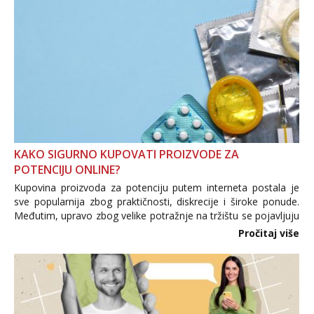
KAKO SIGURNO KUPOVATI PROIZVODE ZA
POTENCIJU ONLINE?
Kupovina proizvoda za potenciju putem interneta postala je
sve popularnija zbog praktičnosti, diskrecije i široke ponude.
Međutim, upravo zbog velike potražnje na tržištu se pojavljuju
i brojni krivotvoreni proizvodi, nepouzdane internetske
Pročitaj više
trgovine te proizvodi nepoznatog podrijetla. ...