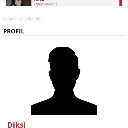
Razgovaram :)
Tel:
064/677-677
- Kod: #106
tel:0,93€ - mob:1,12€ min
Ljubavni oglasnik
| Diksi
Obavijesti me kada se oslobodi
PROFIL
Žana
Čekam tvoj poziv!
Tel:
064/677-677
- Kod: #135
tel:0,93€ - mob:1,12€ min
Lili
Čekam tvoj poziv!
Tel:
064/677-677
- Kod: #128
tel:0,93€ - mob:1,12€ min
Martina
Čekam tvoj poziv!
Tel:
064/677-677
- Kod: #110
tel:0,93€ - mob:1,12€ min
Zara
Diksi
Čekam tvoj poziv!