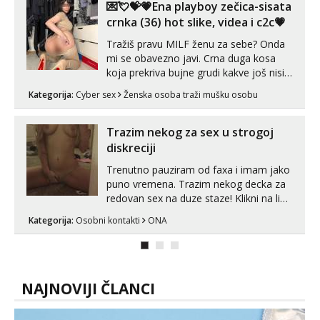
💌💘💝💗Ena playboy zečica-sisata
Čekam tvoj poziv!
crnka (36) hot slike, videa i c2c💗
Tel:
064/677-677
- Kod: #128
Tražiš pravu MILF ženu za sebe? Onda
tel:0,93€ - mob:1,12€ min
mi se obavezno javi. Crna duga kosa
koja prekriva bujne grudi kakve još nisi
Martina
vidio, čista ŠESTICA! A usne? O usnama
Čekam tvoj poziv!
Kategorija:
Cyber sex
Ženska osoba traži mušku osobu
bolje da ni ne pričam. Prave pune usne
Tel:
064/677-677
- Kod: #110
koje će ti se urezati u pamćenje, jer
tel:0,93€ - mob:1,12€ min
vjeruj mi, takve još nisi vidio. Uvijek sam
Trazim nekog za sex u strogoj
spremna za ONLOINE zabavu...
diskreciji
Zara
Čekam tvoj poziv!
Trenutno pauziram od faxa i imam jako
puno vremena. Trazim nekog decka za
Tel:
064/677-677
- Kod: #123
redovan sex na duze staze! Klikni na link
tel:0,93€ - mob:1,12€ min
ispod i nadji me tamo, cekam te!
Kategorija:
Osobni kontakti
ONA
Anđela
Čekam tvoj poziv!
Tel:
064/677-677
- Kod: #142
tel:0,93€ - mob:1,12€ min
NAJNOVIJI ČLANCI