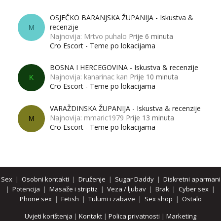
OSJEČKO BARANJSKA ŽUPANIJA - Iskustva &
recenzije
M
Najnovija: Mrtvo puhalo
Prije 6 minuta
Cro Escort - Teme po lokacijama
BOSNA I HERCEGOVINA - Iskustva & recenzije
Najnovija: kanarinac kan
Prije 10 minuta
K
Cro Escort - Teme po lokacijama
VARAŽDINSKA ŽUPANIJA - Iskustva & recenzije
Najnovija: mmaric1979
Prije 13 minuta
M
Cro Escort - Teme po lokacijama
Sex
|
Osobni kontakti
|
Druženje
|
Sugar Daddy
|
Diskretni aparmani
|
Potencija
|
Masaže i striptiz
|
Veza / ljubav
|
Brak
|
Cyber sex
|
Phone sex
|
Fetish
|
Tulumi i zabave
|
Sex shop
|
Ostalo
Uvjeti korištenja
|
Kontakt
|
Polica privatnosti
|
Marketing