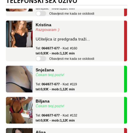
TELEFONSKI SEX UŽIVO
Tel:
064/677-677
- Kod: #69
tel:0,93€ - mob:1,12€ min
Obavijesti me kada se oslobodi
Kristina
Razgovaram :)
Učiteljica iz predgrađa traži...
Tel:
064/677-677
- Kod: #160
tel:0,93€ - mob:1,12€ min
Obavijesti me kada se oslobodi
Snježana
Čekam tvoj poziv!
Tel:
064/677-677
- Kod: #119
tel:0,93€ - mob:1,12€ min
Biljana
Čekam tvoj poziv!
Tel:
064/677-677
- Kod: #132
tel:0,93€ - mob:1,12€ min
Alisa