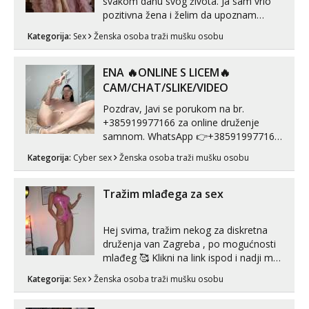
svakom danu svog života. Ja sam vrlo
Snježana
pozitivna žena i želim da upoznam
Čekam tvoj poziv!
muškarca za dobar provod, naravno
Kategorija:
Sex
Ženska osoba traži mušku osobu
može i nešto više.💋🌺 Klikni na link
Tel:
064/677-677
- Kod: #119
tel:0,93€ - mob:1,12€ min
ispod i nadji me tamo, cekam te!
ENA 🔥ONLINE S LICEM🔥
Biljana
CAM/CHAT/SLIKE/VIDEO
Čekam tvoj poziv!
Pozdrav, Javi se porukom na br.
Tel:
064/677-677
- Kod: #132
+385919977166 za online druženje
tel:0,93€ - mob:1,12€ min
samnom. WhatsApp 👉+385919977166
Telegram 👉@enafriedrichkis Radim
Alisa
Kategorija:
Cyber sex
Ženska osoba traži mušku osobu
videopozive s licem, solo i s partnerom,
Razgovaram :)
kolegicama (Tina&Natali), razne
Tel:
064/677-677
- Kod: #106
kombinacije halteri, haljine, štikle,
Tražim mlađega za sex
tel:0,93€ - mob:1,12€ min
samostojeće itd. Nudim svakakva videa
Obavijesti me kada se oslobodi
seksa, puš...
Hej svima, tražim nekog za diskretna
Žana
druženja van Zagreba , po mogućnosti
Čekam tvoj poziv!
mlađeg 🥰 Klikni na link ispod i nadji me
tamo, cekam te!
Tel:
064/677-677
- Kod: #135
Kategorija:
Sex
Ženska osoba traži mušku osobu
tel:0,93€ - mob:1,12€ min
Lili