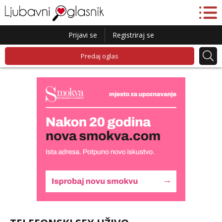
Prijavi se
Registriraj se
Predaj oglas
Liliana
Razgovaram :)