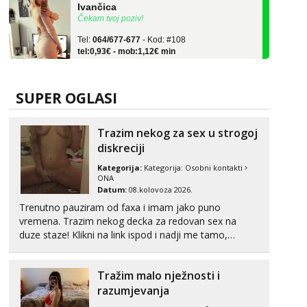
Čekam tvoj poziv!
Tel:
064/677-677
- Kod: #108
tel:0,93€ - mob:1,12€ min
Zara
Čekam tvoj poziv!
SUPER OGLASI
Tel:
064/677-677
- Kod: #123
tel:0,93€ - mob:1,12€ min
Trazim nekog za sex u strogoj
Anđela
diskreciji
Čekam tvoj poziv!
Kategorija:
Kategorija:
Osobni kontakti
Tel:
064/677-677
- Kod: #142
ONA
tel:0,93€ - mob:1,12€ min
Datum:
08.kolovoza 2026.
Trenutno pauziram od faxa i imam jako puno
Liliana
vremena. Trazim nekog decka za redovan sex na
Razgovaram :)
duze staze! Klikni na link ispod i nadji me tamo,
Tel:
064/677-677
- Kod: #69
cekam te!
tel:0,93€ - mob:1,12€ min
Obavijesti me kada se oslobodi
Tražim malo nježnosti i
razumjevanja
Kristina
Čekam tvoj poziv!