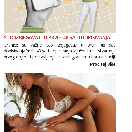
ŠTO IZBJEGAVATI U PRVIH 48 SATI DOPISIVANJA
Granice su važne: Što izbjegavati u prvih 48 sati
dopisivanjaPrvih 48 sati dopisivanja ključni su za stvaranje
prvog dojma i postavljanje zdravih granica u komunikaciji.
Važno je izbjeći prebrzo otkrivanje osobnih ili intimnih
Pročitaj više
informacija, jer nepoznata osoba još nije zaslužila to
povjerenje. Takođe...