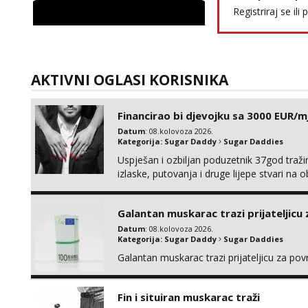
Registriraj se ili 
AKTIVNI OGLASI KORISNIKA
Financirao bi djevojku sa 3000 EUR/m
Datum
: 08.kolovoza 2026.
Kategorija:
Sugar Daddy
Sugar Daddies
Uspješan i ozbiljan poduzetnik 37god traž
izlaske, putovanja i druge lijepe stvari na
atraktivna javi se na moj email: markoda
Galantan muskarac trazi prijateljicu
Datum
: 08.kolovoza 2026.
Kategorija:
Sugar Daddy
Sugar Daddies
Galantan muskarac trazi prijateljicu za po
Fin i situiran muskarac traži