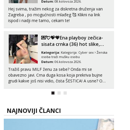
Datum:
08.kolovoza 2026.
Čekam tvoj poziv!
Hej svima, tražim nekog za diskretna druženja van
Tel:
064/677-677
- Kod: #123
Zagreba , po mogućnosti mlađeg 🥰 Klikni na link
tel:0,93€ - mob:1,12€ min
ispod i nadji me tamo, cekam te!
Anđela
Čekam tvoj poziv!
💌💘💝💗Ena playboy zečica-
sisata crnka (36) hot slike,
Tel:
064/677-677
- Kod: #142
tel:0,93€ - mob:1,12€ min
videa i c2c💗
Kategorija:
Kategorija:
Cyber sex
Ženska
osoba traži mušku osobu
Datum:
06.kolovoza 2026.
Tražiš pravu MILF ženu za sebe? Onda mi se
obavezno javi. Crna duga kosa koja prekriva bujne
grudi kakve još nisi vidio, čista ŠESTICA! A usne? O
usnama bolje da ni ne pričam. Prave pune usne koje
će ti se urezati u pamćenje, jer vjeruj mi, takve još
nisi vidio. Uvijek sam spremna za ONLOINE zabavu...
NAJNOVIJI ČLANCI