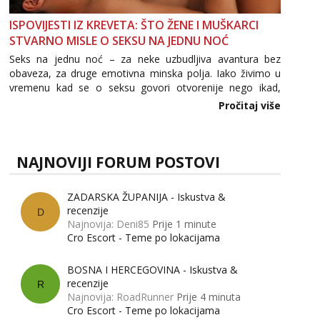
ISPOVIJESTI IZ KREVETA: ŠTO ŽENE I MUŠKARCI
STVARNO MISLE O SEKSU NA JEDNU NOĆ
Seks na jednu noć – za neke uzbudljiva avantura bez
obaveza, za druge emotivna minska polja. Iako živimo u
vremenu kad se o seksu govori otvorenije nego ikad,
tema „jedne noći strasti“ i dalje izaziva burne rasprave. Što
Pročitaj više
zapravo misle žene, a što muškarci? Jesu...
NAJNOVIJI FORUM POSTOVI
ZADARSKA ŽUPANIJA - Iskustva &
recenzije
D
Najnovija: Deni85
Prije 1 minute
Cro Escort - Teme po lokacijama
BOSNA I HERCEGOVINA - Iskustva &
recenzije
R
Najnovija: RoadRunner
Prije 4 minuta
Cro Escort - Teme po lokacijama