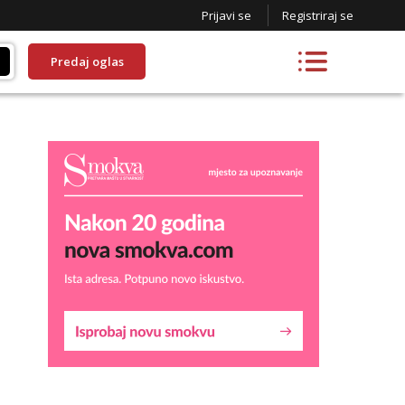
Prijavi se
Registriraj se
Predaj oglas
Liliana
Razgovaram :)