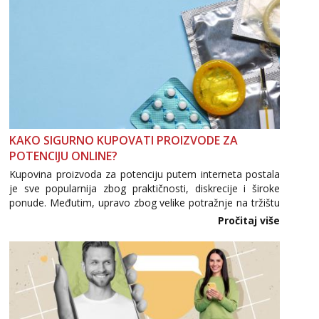
KAKO SIGURNO KUPOVATI PROIZVODE ZA
POTENCIJU ONLINE?
Kupovina proizvoda za potenciju putem interneta postala
je sve popularnija zbog praktičnosti, diskrecije i široke
ponude. Međutim, upravo zbog velike potražnje na tržištu
se pojavljuju i brojni krivotvoreni proizvodi, nepouzdane
Pročitaj više
internetske trgovine te proizvodi nepoznatog podrijetla. ...