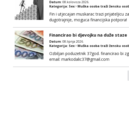
Datum
: 08.kolovoza 2026.
Kategorija:
Sex
Muška osoba traži žensku oso
Fin i utjecajan muskarac trazi prijateljic
dugotrajnije, moguca financijska potpora!
Financirao bi djevojku na duže staze
Datum
: 08.lipnja 2026.
Kategorija:
Sex
Muška osoba traži žensku oso
Ozbiljan poduzetnik 37god. financirao bi zg
email: markodalic37@gmail.com