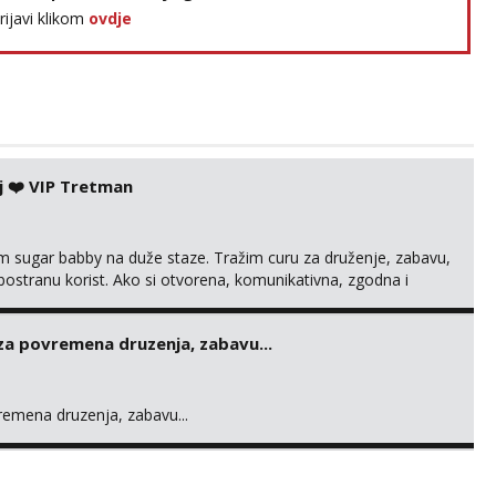
prijavi klikom
ovdje
j ❤️ VIP Tretman
im sugar babby na duže staze. Tražim curu za druženje, zabavu,
 obostranu korist. Ako si otvorena, komunikativna, zgodna i
lic37@gmail.com
 za povremena druzenja, zabavu...
vremena druzenja, zabavu...