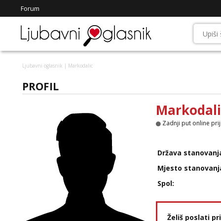
Forum
Ljubavni oglasnik
| Markodalic
PROFIL
Markodali
Zadnji put online pri
Država stanovanj
Mjesto stanovanj
Spol:
Želiš poslati p