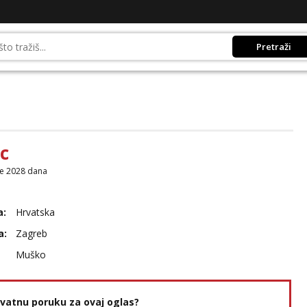
Pretraži
c
je 2028 dana
a:
Hrvatska
a:
Zagreb
Muško
rivatnu poruku za ovaj oglas?