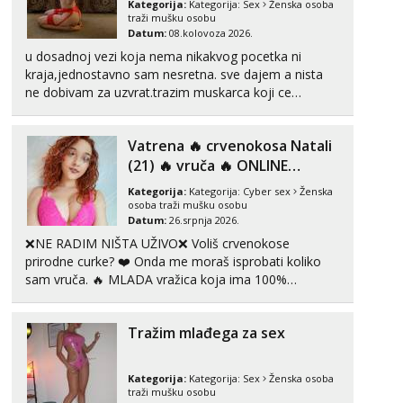
Kategorija:
Kategorija:
Sex
Ženska osoba
traži mušku osobu
Učiteljica iz predgrađa traži...
Datum:
08.kolovoza 2026.
Tel:
064/677-677
- Kod: #160
u dosadnoj vezi koja nema nikakvog pocetka ni
tel:0,93€ - mob:1,12€ min
kraja,jednostavno sam nesretna. sve dajem a nista
ne dobivam za uzvrat.trazim muskarca koji ce
Monika
zadovoljiti moje potrebe,ne trazim puno samo malo
Čekam tvoj poziv!
njeznosti i razumjevanja. volim njezan seks i njezne
Vatrena ‎️‍🔥 crvenokosa Natali
poljupce po tijelu koji me jako pale,obozavam kad
Tel:
064/677-677
- Kod: #133
tel:0,93€ - mob:1,12€ min
muskar...
(21) ‎️‍🔥 vruča‎ ️‍🔥 ONLINE
ZABAVA
Kategorija:
Kategorija:
Cyber sex
Ženska
Vanesa
osoba traži mušku osobu
Razgovaram :)
Datum:
26.srpnja 2026.
Tel:
064/677-677
- Kod: #74
❌NE RADIM NIŠTA UŽIVO❌ Voliš crvenokose
tel:0,93€ - mob:1,12€ min
prirodne curke? ❤️ Onda me moraš isprobati koliko
Obavijesti me kada se oslobodi
sam vruča.‎ ️‍🔥 MLADA vražica koja ima 100%
prorodne grudi, 💦 Misli su mi uvijek prljave i u svemu
Ivančica
vidim samo užitak. 💦 U mojoj raznolikoj ponudi
Čekam tvoj poziv!
Tražim mlađega za sex
možeš pranaći nešto po svojoj mjeri. Sexi videa s
Tel:
064/677-677
- Kod: #108
kolegica...
tel:0,93€ - mob:1,12€ min
Kategorija:
Kategorija:
Sex
Ženska osoba
traži mušku osobu
Zara