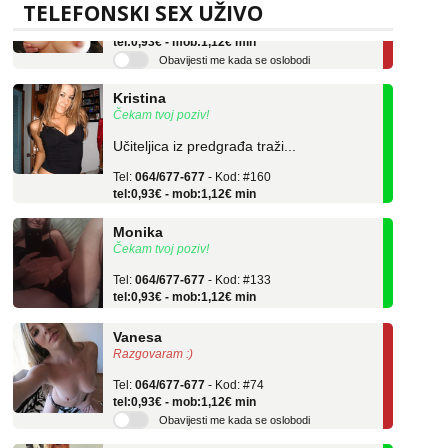
Tel:
064/677-677
- Kod: #69
TELEFONSKI SEX UŽIVO
tel:0,93€ - mob:1,12€ min
Obavijesti me kada se oslobodi
Kristina
Čekam tvoj poziv!
Učiteljica iz predgrađa traži...
Tel:
064/677-677
- Kod: #160
tel:0,93€ - mob:1,12€ min
Monika
Čekam tvoj poziv!
Tel:
064/677-677
- Kod: #133
tel:0,93€ - mob:1,12€ min
Vanesa
Razgovaram :)
Tel:
064/677-677
- Kod: #74
tel:0,93€ - mob:1,12€ min
Obavijesti me kada se oslobodi
Ivančica