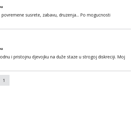
bu
u za povremene susrete, zabavu, druzenja... Po mogucnosti
bu
odnu i pristojnu djevojku na duže staze u strogoj diskreciji. Moj
1