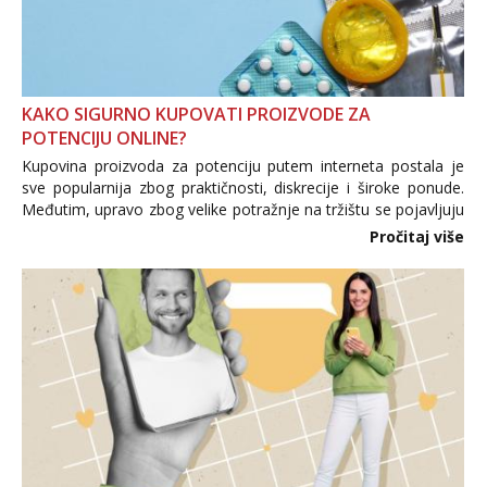
KAKO SIGURNO KUPOVATI PROIZVODE ZA
POTENCIJU ONLINE?
Kupovina proizvoda za potenciju putem interneta postala je
sve popularnija zbog praktičnosti, diskrecije i široke ponude.
Međutim, upravo zbog velike potražnje na tržištu se pojavljuju
i brojni krivotvoreni proizvodi, nepouzdane internetske
Pročitaj više
trgovine te proizvodi nepoznatog podrijetla. ...