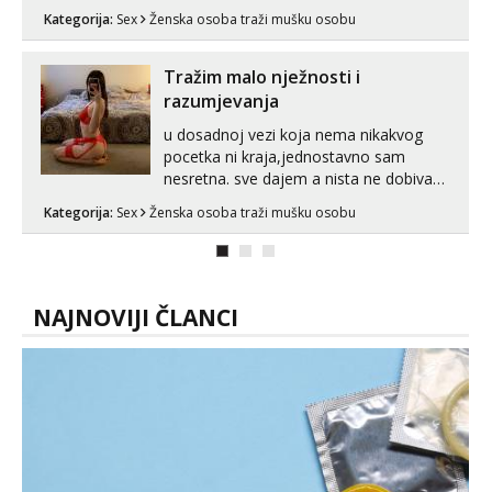
nije dosta seksa. Volim grubi seks i više
Kategorija:
Sex
Ženska osoba traži mušku osobu
puta dnevno bilo kad i bilo gdje zato se
javi što prije da me isprobaš Klikni na
link ispod i nadji me tamo, cekam te!
Tražim malo nježnosti i
razumjevanja
u dosadnoj vezi koja nema nikakvog
pocetka ni kraja,jednostavno sam
nesretna. sve dajem a nista ne dobivam
za uzvrat.trazim muskarca koji ce
Kategorija:
Sex
Ženska osoba traži mušku osobu
zadovoljiti moje potrebe,ne trazim puno
samo malo njeznosti i razumjevanja.
volim njezan seks i njezne poljupce po
tijelu koji me jako pale,obozavam kad
muskar...
NAJNOVIJI ČLANCI