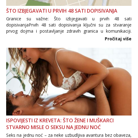
ŠTO IZBJEGAVATI U PRVIH 48 SATI DOPISIVANJA
Granice su važne: Što izbjegavati u prvih 48 sati
dopisivanjaPrvih 48 sati dopisivanja ključni su za stvaranje
prvog dojma i postavljanje zdravih granica u komunikaciji.
Važno je izbjeći prebrzo otkrivanje osobnih ili intimnih
Pročitaj više
informacija, jer nepoznata osoba još nije zaslužila to
povjerenje. Takođe...
ISPOVIJESTI IZ KREVETA: ŠTO ŽENE I MUŠKARCI
STVARNO MISLE O SEKSU NA JEDNU NOĆ
Seks na jednu noć – za neke uzbudljiva avantura bez obaveza,