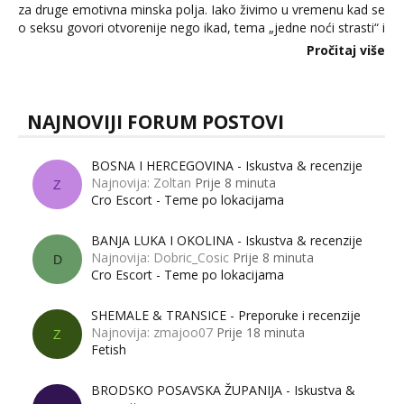
za druge emotivna minska polja. Iako živimo u vremenu kad se
o seksu govori otvorenije nego ikad, tema „jedne noći strasti“ i
dalje izaziva burne rasprave. Što zapravo misle žene, a što
Pročitaj više
muškarci? Jesu...
NAJNOVIJI FORUM POSTOVI
BOSNA I HERCEGOVINA - Iskustva & recenzije
Najnovija: Zoltan
Prije 8 minuta
Z
Cro Escort - Teme po lokacijama
BANJA LUKA I OKOLINA - Iskustva & recenzije
Najnovija: Dobric_Cosic
Prije 8 minuta
D
Cro Escort - Teme po lokacijama
SHEMALE & TRANSICE - Preporuke i recenzije
Najnovija: zmajoo07
Prije 18 minuta
Z
Fetish
BRODSKO POSAVSKA ŽUPANIJA - Iskustva &