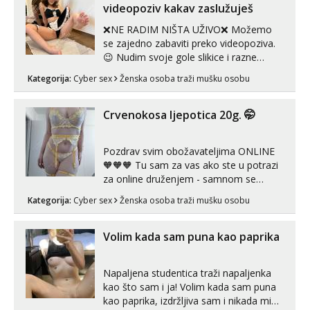
videopoziv kakav zaslužuješ
❌NE RADIM NIŠTA UŽIVO❌ Možemo
se zajedno zabaviti preko videopoziva.
😉 Nudim svoje gole slikice i razne
videouradke. 🤩 Za online zabavu pošalji
Kategorija:
Cyber sex
Ženska osoba traži mušku osobu
poruku na Whatsapp, Telegram ili Viber.
😎 +385 91 912 3322 Za provjeru moje
autentičnosti možeš me vidjeti na
Crvenokosa ljepotica 20g. 🤭
videopozivu. 😉 S vama sam vec 5 ...
Pozdrav svim obožavateljima ONLINE
🧡🧡🧡 Tu sam za vas ako ste u potrazi
za online druženjem - samnom se
možete zabaviti preko videopoziva, ili
Kategorija:
Cyber sex
Ženska osoba traži mušku osobu
ako vam nisam dovoljna radim i u paru i
trojci s kolegicama, svaka je drugačija
😉 Radim i vruća tipkanja uz slike i hot
Volim kada sam puna kao paprika
line pozive. Za vas sam pripremila ...
Napaljena studentica traži napaljenka
kao što sam i ja! Volim kada sam puna
kao paprika, izdržljiva sam i nikada mi