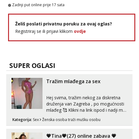
Zadnji put online prije 17 sata
Tel:
064/677-677
- Kod: #121
tel:0,93€ - mob:1,12€ min
Obavijesti me kada se oslobodi
Želiš poslati privatnu poruku za ovaj oglas?
Alisa
Registriraj se ili prijavi klikom
ovdje
Čekam tvoj poziv!
Tel:
064/677-677
- Kod: #106
tel:0,93€ - mob:1,12€ min
Zara
SUPER OGLASI
Čekam tvoj poziv!
Tel:
064/677-677
- Kod: #123
Tražim mlađega za sex
tel:0,93€ - mob:1,12€ min
Anđela
Hej svima, tražim nekog za diskretna
Čekam tvoj poziv!
druženja van Zagreba , po mogućnosti
mlađeg 🥰 Klikni na link ispod i nadji me
Tel:
064/677-677
- Kod: #142
tamo, cekam te!
tel:0,93€ - mob:1,12€ min
Kategorija:
Sex
Ženska osoba traži mušku osobu
💗Tina💗(27) online zabava 💗