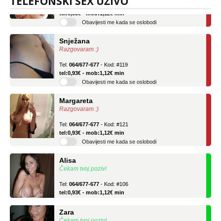
TELEFONSKI SEX UŽIVO
Tel:
064/677-677
- Kod: #69
tel:0,93€ - mob:1,12€ min
Obavijesti me kada se oslobodi
Snježana
Razgovaram :)
Tel:
064/677-677
- Kod: #119
tel:0,93€ - mob:1,12€ min
Obavijesti me kada se oslobodi
Margareta
Razgovaram :)
Tel:
064/677-677
- Kod: #121
tel:0,93€ - mob:1,12€ min
Obavijesti me kada se oslobodi
Alisa
Čekam tvoj poziv!
Tel:
064/677-677
- Kod: #106
tel:0,93€ - mob:1,12€ min
Zara
Čekam tvoj poziv!