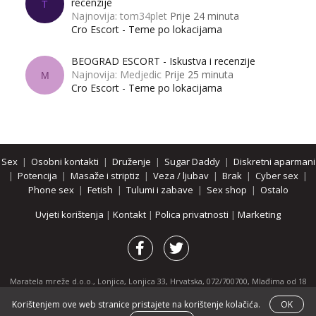
recenzije
T
Najnovija: tom34plet
Prije 24 minuta
Cro Escort - Teme po lokacijama
BEOGRAD ESCORT - Iskustva i recenzije
Najnovija: Medjedic
Prije 25 minuta
M
Cro Escort - Teme po lokacijama
Sex
|
Osobni kontakti
|
Druženje
|
Sugar Daddy
|
Diskretni aparmani
|
Potencija
|
Masaže i striptiz
|
Veza / ljubav
|
Brak
|
Cyber sex
|
Phone sex
|
Fetish
|
Tulumi i zabave
|
Sex shop
|
Ostalo
Uvjeti korištenja
|
Kontakt
|
Polica privatnosti
|
Marketing
Maratela mreže d.o.o., Lonjica, Lonjica 33, Hrvatska, 072/700700, Mlađima od 18
godina zabranjeno je pregledavanje stranice i svih njenih dijelova.
Korištenjem ove web stranice pristajete na korištenje kolačića.
OK
Partnerski portali:
osobnikontakti.com
|
hotline.hr
|
ThePornDude.com