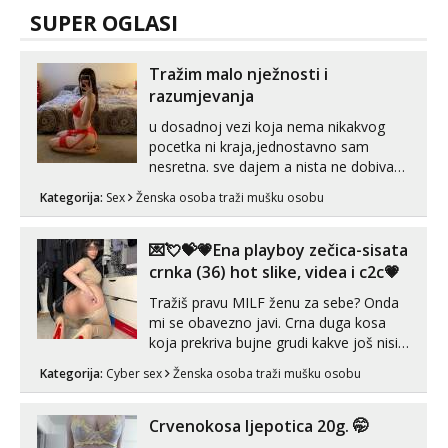
SUPER OGLASI
Tražim malo nježnosti i
razumjevanja
u dosadnoj vezi koja nema nikakvog
pocetka ni kraja,jednostavno sam
nesretna. sve dajem a nista ne dobivam
za uzvrat.trazim muskarca koji ce
Kategorija:
Sex
Ženska osoba traži mušku osobu
zadovoljiti moje potrebe,ne trazim puno
samo malo njeznosti i razumjevanja.
volim njezan seks i njezne poljupce po
💌💘💝💗Ena playboy zečica-sisata
tijelu koji me jako pale,obozavam kad
crnka (36) hot slike, videa i c2c💗
muskar...
Tražiš pravu MILF ženu za sebe? Onda
mi se obavezno javi. Crna duga kosa
koja prekriva bujne grudi kakve još nisi
vidio, čista ŠESTICA! A usne? O usnama
Kategorija:
Cyber sex
Ženska osoba traži mušku osobu
bolje da ni ne pričam. Prave pune usne
koje će ti se urezati u pamćenje, jer
vjeruj mi, takve još nisi vidio. Uvijek sam
Crvenokosa ljepotica 20g. 🤭
spremna za ONLOINE zabavu...