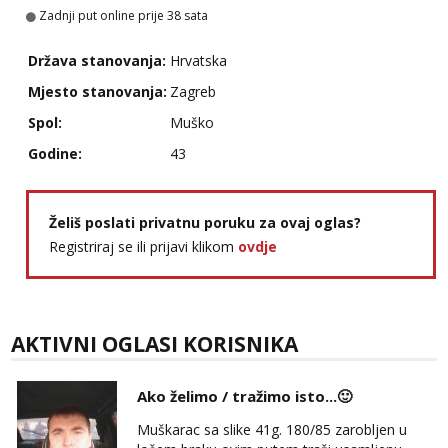
Zadnji put online prije 38 sata
Monika
Čekam tvoj poziv!
Država stanovanja:
Hrvatska
Tel:
064/677-677
- Kod: #133
Mjesto stanovanja:
Zagreb
tel:0,93€ - mob:1,12€ min
Spol:
Muško
Vanesa
Godine:
43
Čekam tvoj poziv!
Tel:
064/677-677
- Kod: #74
tel:0,93€ - mob:1,12€ min
Želiš poslati privatnu poruku za ovaj oglas?
Ivančica
Registriraj se ili prijavi klikom
ovdje
Čekam tvoj poziv!
Tel:
064/677-677
- Kod: #108
tel:0,93€ - mob:1,12€ min
AKTIVNI OGLASI KORISNIKA
Zara
Čekam tvoj poziv!
Ako želimo / tražimo isto...🙂
Tel:
064/677-677
- Kod: #123
tel:0,93€ - mob:1,12€ min
Muškarac sa slike 41g. 180/85 zarobljen u