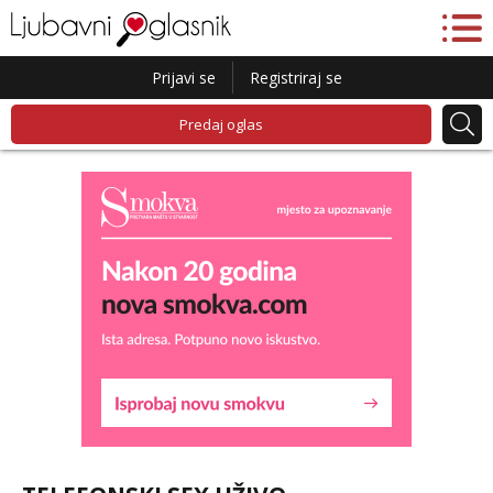
Prijavi se
Registriraj se
Predaj oglas
Lucija
Razgovaram :)
Tel:
064/677-677
- Kod: #136