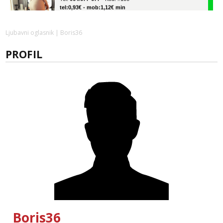
tel:0,93€ - mob:1,12€ min
Zara
Čekam tvoj poziv!
Ljubavni oglasnik
| Boris36
Tel:
064/677-677
- Kod: #123
PROFIL
tel:0,93€ - mob:1,12€ min
Anđela
Čekam tvoj poziv!
Tel:
064/677-677
- Kod: #142
tel:0,93€ - mob:1,12€ min
Lucija
Razgovaram :)
Tel:
064/677-677
- Kod: #136
tel:0,93€ - mob:1,12€ min
Obavijesti me kada se oslobodi
Daria
Čekam tvoj poziv!
Tel:
064/677-677
- Kod: #75
Boris36
tel:0,93€ - mob:1,12€ min