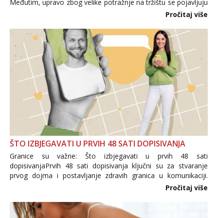
Međutim, upravo zbog velike potražnje na tržištu se pojavljuju
i brojni krivotvoreni proizvodi, nepouzdane internetske
Pročitaj više
trgovine te proizvodi nepoznatog podrijetla. ...
ŠTO IZBJEGAVATI U PRVIH 48 SATI DOPISIVANJA
Granice su važne: Što izbjegavati u prvih 48 sati
dopisivanjaPrvih 48 sati dopisivanja ključni su za stvaranje
prvog dojma i postavljanje zdravih granica u komunikaciji.
Važno je izbjeći prebrzo otkrivanje osobnih ili intimnih
Pročitaj više
informacija, jer nepoznata osoba još nije zaslužila to
povjerenje. Takođe...