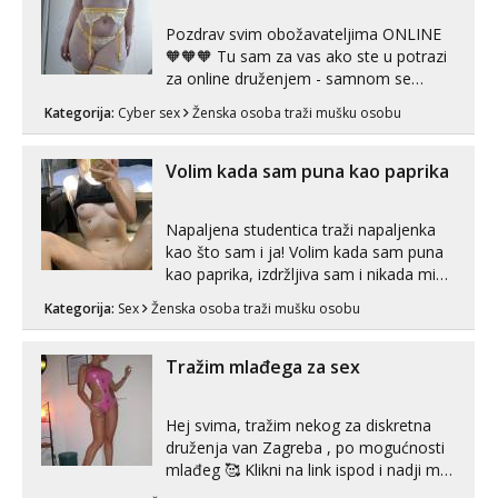
Pozdrav svim obožavateljima ONLINE
🧡🧡🧡 Tu sam za vas ako ste u potrazi
za online druženjem - samnom se
možete zabaviti preko videopoziva, ili
Kategorija:
Cyber sex
Ženska osoba traži mušku osobu
ako vam nisam dovoljna radim i u paru i
trojci s kolegicama, svaka je drugačija
😉 Radim i vruća tipkanja uz slike i hot
Volim kada sam puna kao paprika
line pozive. Za vas sam pripremila ...
Napaljena studentica traži napaljenka
kao što sam i ja! Volim kada sam puna
kao paprika, izdržljiva sam i nikada mi
nije dosta seksa. Volim grubi seks i više
Kategorija:
Sex
Ženska osoba traži mušku osobu
puta dnevno bilo kad i bilo gdje zato se
javi što prije da me isprobaš Klikni na
link ispod i nadji me tamo, cekam te!
Tražim mlađega za sex
Hej svima, tražim nekog za diskretna
druženja van Zagreba , po mogućnosti
mlađeg 🥰 Klikni na link ispod i nadji me
tamo, cekam te!