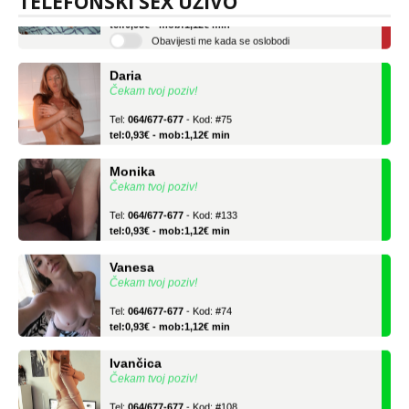
TELEFONSKI SEX UŽIVO
tel:0,93€ - mob:1,12€ min
Obavijesti me kada se oslobodi
Daria
Čekam tvoj poziv!
Tel:
064/677-677
- Kod: #75
tel:0,93€ - mob:1,12€ min
Monika
Čekam tvoj poziv!
Tel:
064/677-677
- Kod: #133
tel:0,93€ - mob:1,12€ min
Vanesa
Čekam tvoj poziv!
Tel:
064/677-677
- Kod: #74
tel:0,93€ - mob:1,12€ min
Ivančica
Čekam tvoj poziv!
Tel:
064/677-677
- Kod: #108