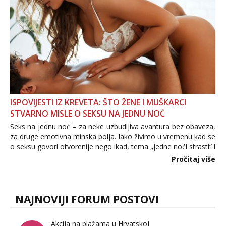
ISPOVIJESTI IZ KREVETA: ŠTO ŽENE I MUŠKARCI
STVARNO MISLE O SEKSU NA JEDNU NOĆ
Seks na jednu noć – za neke uzbudljiva avantura bez obaveza,
za druge emotivna minska polja. Iako živimo u vremenu kad se
o seksu govori otvorenije nego ikad, tema „jedne noći strasti“ i
dalje izaziva burne rasprave. Što zapravo misle žene, a što
Pročitaj više
muškarci? Jesu...
NAJNOVIJI FORUM POSTOVI
Akcija na plažama u Hrvatskoj