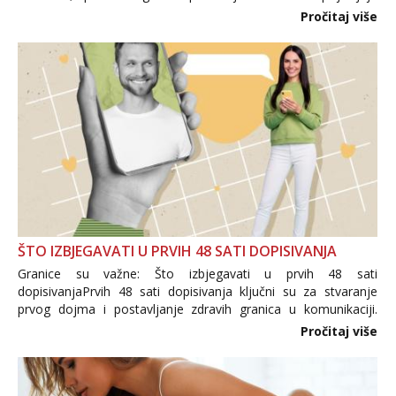
i brojni krivotvoreni proizvodi, nepouzdane internetske
Pročitaj više
trgovine te proizvodi nepoznatog podrijetla. ...
ŠTO IZBJEGAVATI U PRVIH 48 SATI DOPISIVANJA
Granice su važne: Što izbjegavati u prvih 48 sati
dopisivanjaPrvih 48 sati dopisivanja ključni su za stvaranje
prvog dojma i postavljanje zdravih granica u komunikaciji.
Važno je izbjeći prebrzo otkrivanje osobnih ili intimnih
Pročitaj više
informacija, jer nepoznata osoba još nije zaslužila to
povjerenje. Takođe...