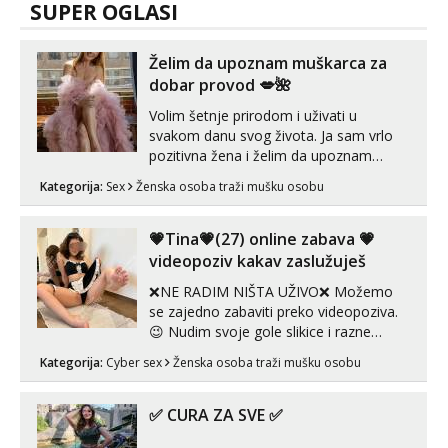
SUPER OGLASI
Želim da upoznam muškarca za
dobar provod 💋🌺
Volim šetnje prirodom i uživati u
svakom danu svog života. Ja sam vrlo
pozitivna žena i želim da upoznam
muškarca za dobar provod, naravno
Kategorija:
Sex
Ženska osoba traži mušku osobu
može i nešto više.💋🌺 Klikni na link
ispod i nadji me tamo, cekam te!
💗Tina💗(27) online zabava 💗
videopoziv kakav zaslužuješ
❌NE RADIM NIŠTA UŽIVO❌ Možemo
se zajedno zabaviti preko videopoziva.
😉 Nudim svoje gole slikice i razne
videouradke. 🤩 Za online zabavu pošalji
Kategorija:
Cyber sex
Ženska osoba traži mušku osobu
poruku na Whatsapp, Telegram ili Viber.
😎 +385 91 912 3322 Za provjeru moje
autentičnosti možeš me vidjeti na
✅ CURA ZA SVE ✅
videopozivu. 😉 S vama sam vec 5 ...