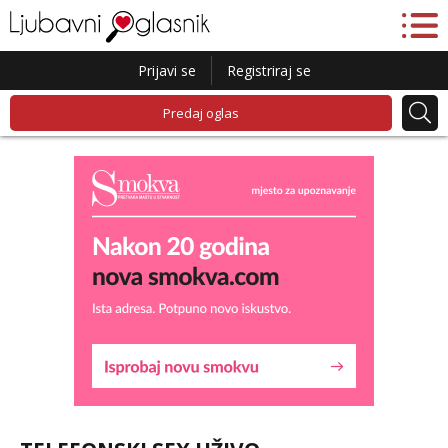
Prijavi se
Registriraj se
Predaj oglas
Alisa
Čekam tvoj poziv!