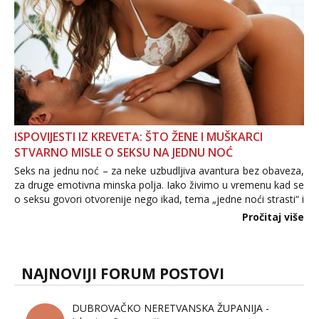
ISPOVIJESTI IZ KREVETA: ŠTO ŽENE I MUŠKARCI
STVARNO MISLE O SEKSU NA JEDNU NOĆ
Seks na jednu noć – za neke uzbudljiva avantura bez obaveza,
za druge emotivna minska polja. Iako živimo u vremenu kad se
o seksu govori otvorenije nego ikad, tema „jedne noći strasti“ i
dalje izaziva burne rasprave. Što zapravo misle žene, a što
Pročitaj više
muškarci? Jesu...
NAJNOVIJI FORUM POSTOVI
DUBROVAČKO NERETVANSKA ŽUPANIJA -