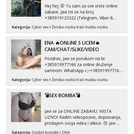
Hej hej. 🤭 Tu sam za sve vrste online
zabave. Javi mi se na broj
+385919123322 (Telegram, Viber ili
Whatsapp). 🤙 NE javljaj se na uzivo.
Kategorija:
Cyber sex
Ženska osoba traži mušku osobu
Hvala.
ENA 🔥ONLINE S LICEM🔥
CAM/CHAT/SLIKE/VIDEO
Pozdrav, Javi se porukom na br.
+385919977166 za online druženje
samnom. WhatsApp 👉+385919977166
Telegram 👉@enafriedrichkis Radim
Kategorija:
Cyber sex
Ženska osoba traži mušku osobu
videopozive s licem, solo i s partnerom,
kolegicama (Tina&Natali), razne
kombinacije halteri, haljine, štikle,
💣SEX BOMBA💣
samostojeće itd. Nudim svakakva videa
seksa, puš...
Javi se za ONLINE ZABAVU. NISTA
UZIVO! Radim videopozive, dopisivanja,
prodajem svoja videa i slikice. 😚 Javi mi
se porukom na Whatsupp, Viber ili
Kategorija:
Osobni kontakti
ONA