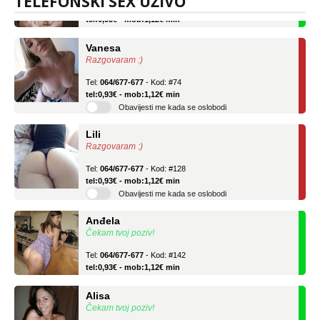
TELEFONSKI SEX UŽIVO
Tel:
064/677-677
- Kod: #106
tel:0,93€ - mob:1,12€ min
Vanesa
Razgovaram :)
Tel:
064/677-677
- Kod: #74
tel:0,93€ - mob:1,12€ min
Obavijesti me kada se oslobodi
Lili
Razgovaram :)
Tel:
064/677-677
- Kod: #128
tel:0,93€ - mob:1,12€ min
Obavijesti me kada se oslobodi
Anđela
Čekam tvoj poziv!
Tel:
064/677-677
- Kod: #142
tel:0,93€ - mob:1,12€ min
Alisa
Čekam tvoj poziv!