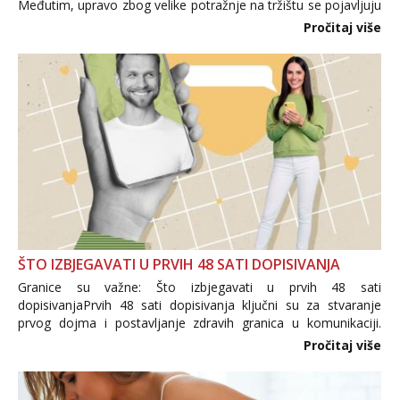
Međutim, upravo zbog velike potražnje na tržištu se pojavljuju
i brojni krivotvoreni proizvodi, nepouzdane internetske
Pročitaj više
trgovine te proizvodi nepoznatog podrijetla. ...
ŠTO IZBJEGAVATI U PRVIH 48 SATI DOPISIVANJA
Granice su važne: Što izbjegavati u prvih 48 sati
dopisivanjaPrvih 48 sati dopisivanja ključni su za stvaranje
prvog dojma i postavljanje zdravih granica u komunikaciji.
Važno je izbjeći prebrzo otkrivanje osobnih ili intimnih
Pročitaj više
informacija, jer nepoznata osoba još nije zaslužila to
povjerenje. Takođe...