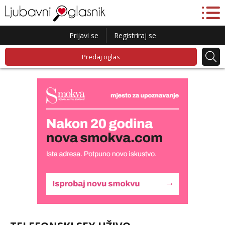
Prijavi se
Registriraj se
Predaj oglas
Lucija
Razgovaram :)
Tel:
064/677-677
- Kod: #136