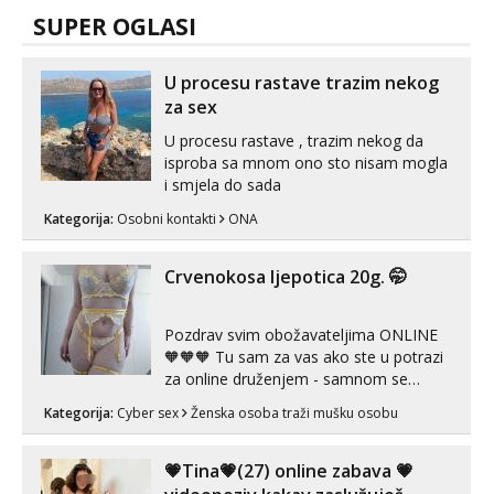
SUPER OGLASI
U procesu rastave trazim nekog
za sex
U procesu rastave , trazim nekog da
isproba sa mnom ono sto nisam mogla
i smjela do sada
Kategorija:
Osobni kontakti
ONA
Crvenokosa ljepotica 20g. 🤭
Pozdrav svim obožavateljima ONLINE
🧡🧡🧡 Tu sam za vas ako ste u potrazi
za online druženjem - samnom se
možete zabaviti preko videopoziva, ili
Kategorija:
Cyber sex
Ženska osoba traži mušku osobu
ako vam nisam dovoljna radim i u paru i
trojci s kolegicama, svaka je drugačija
😉 Radim i vruća tipkanja uz slike i hot
💗Tina💗(27) online zabava 💗
line pozive. Za vas sam pripremila ...