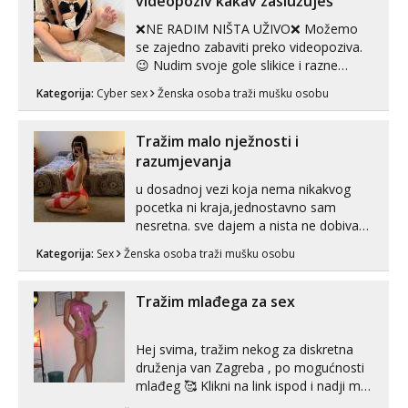
videopoziv kakav zaslužuješ
❌NE RADIM NIŠTA UŽIVO❌ Možemo
se zajedno zabaviti preko videopoziva.
😉 Nudim svoje gole slikice i razne
videouradke. 🤩 Za online zabavu pošalji
Kategorija:
Cyber sex
Ženska osoba traži mušku osobu
poruku na Whatsapp, Telegram ili Viber.
😎 +385 91 912 3322 Za provjeru moje
autentičnosti možeš me vidjeti na
Tražim malo nježnosti i
videopozivu. 😉 S vama sam vec 5 ...
razumjevanja
u dosadnoj vezi koja nema nikakvog
pocetka ni kraja,jednostavno sam
nesretna. sve dajem a nista ne dobivam
za uzvrat.trazim muskarca koji ce
Kategorija:
Sex
Ženska osoba traži mušku osobu
zadovoljiti moje potrebe,ne trazim puno
samo malo njeznosti i razumjevanja.
volim njezan seks i njezne poljupce po
Tražim mlađega za sex
tijelu koji me jako pale,obozavam kad
muskar...
Hej svima, tražim nekog za diskretna
druženja van Zagreba , po mogućnosti
mlađeg 🥰 Klikni na link ispod i nadji me
tamo, cekam te!