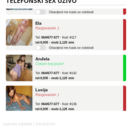
TELEFONSKI SEX UŽIVO
tel:0,93€ - mob:1,12€ min
Obavijesti me kada se oslobodi
Ela
Razgovaram :)
Tel:
064/677-677
- Kod: #117
tel:0,93€ - mob:1,12€ min
Obavijesti me kada se oslobodi
Anđela
Čekam tvoj poziv!
Tel:
064/677-677
- Kod: #142
tel:0,93€ - mob:1,12€ min
Lucija
Razgovaram :)
Tel:
064/677-677
- Kod: #136
tel:0,93€ - mob:1,12€ min
Obavijesti me kada se oslobodi
Ela
Ljubavni oglasnik
| Goran22cm
Razgovaram :)