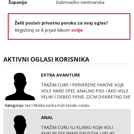
Županija:
Dubrovačko-neretvanska
Želiš poslati privatnu poruku za ovaj oglas?
Registriraj se ili prijavi klikom
ovdje
AKTIVNI OGLASI KORISNIKA
EXTRA AVANTURE
TRAŽIM CURE I PERVERZNE PAROVE KOJE
VOLE HARD SPEC ANALNO PISS I AKO VOLE
VELIKI I DEBEO PENIS 22CM DISKRETNO SVE
NA WHTP +385 99 2044 893 Šaljem fotke
Kategorija:
Sex
Muška osoba traži žensku osobu
ANAL
TRAŽIM CURU ILI KLINKU KOJA VOLI
ANALNI SEX IMAM ISKUSTVA I VELIKI