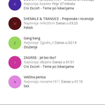
Najnovija: ksaviee
Prije 37 minuta
K
Cro Escort - Teme po lokacijama
SHEMALE & TRANSICE - Preporuke i recenzije
Najnovija: mrki20cm
Danas u 03:23
M
Fetish
Gang bang
Najnovija: Zgodni_ri
Danas u 02:14
Z
Druženje
ZAGREB - Jel bio tko?
Najnovija: idlepine
Danas u 01:51
I
Cro Escort - Teme po lokacijama
Veličina penisa
Najnovija: noname1911
Danas u 01:10
N
Sex