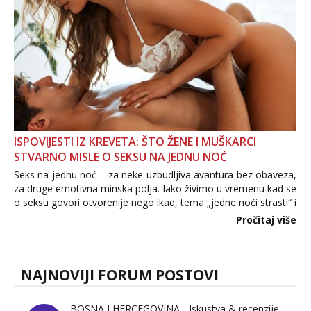
ISPOVIJESTI IZ KREVETA: ŠTO ŽENE I MUŠKARCI
STVARNO MISLE O SEKSU NA JEDNU NOĆ
Seks na jednu noć – za neke uzbudljiva avantura bez obaveza,
za druge emotivna minska polja. Iako živimo u vremenu kad se
o seksu govori otvorenije nego ikad, tema „jedne noći strasti“ i
dalje izaziva burne rasprave. Što zapravo misle žene, a što
Pročitaj više
muškarci? Jesu...
NAJNOVIJI FORUM POSTOVI
BOSNA I HERCEGOVINA - Iskustva & recenzije