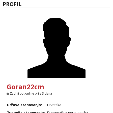
PROFIL
Tel:
064/677-677
- Kod: #117
tel:0,93€ - mob:1,12€ min
Obavijesti me kada se oslobodi
Anđela
Čekam tvoj poziv!
Tel:
064/677-677
- Kod: #142
tel:0,93€ - mob:1,12€ min
Goran22cm
Zadnji put online prije 3 dana
Država stanovanja:
Hrvatska
Županija stanovanja:
Dubrovačko-neretvanska