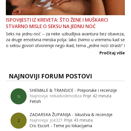
ISPOVIJESTI IZ KREVETA: ŠTO ŽENE I MUŠKARCI
STVARNO MISLE O SEKSU NA JEDNU NOĆ
Seks na jednu noć – za neke uzbudljiva avantura bez obaveza,
za druge emotivna minska polja. Iako živimo u vremenu kad se
o seksu govori otvorenije nego ikad, tema „jedne noći strasti“ i
dalje izaziva burne rasprave. Što zapravo misle žene, a što
Pročitaj više
muškarci? Jesu...
NAJNOVIJI FORUM POSTOVI
SHEMALE & TRANSICE - Preporuke i recenzije
Najnovija: nekadvolimodiza
Prije 42 minuta
N
Fetish
ZADARSKA ŽUPANIJA - Iskustva & recenzije
Najnovija: joe321
Prije 43 minuta
J
Cro Escort - Teme po lokacijama