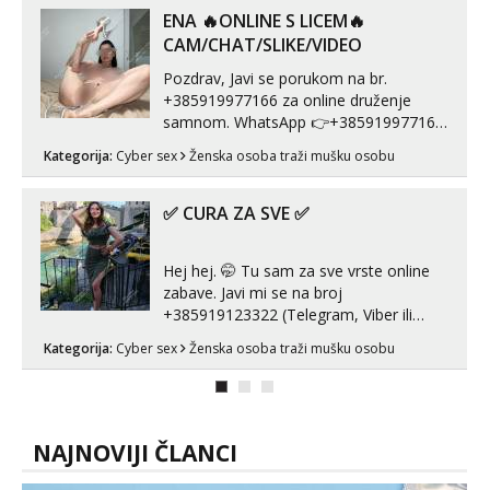
autentičnosti možeš me vidjeti na
ENA 🔥ONLINE S LICEM🔥
videopozivu. 😉 S vama sam vec 5 ...
CAM/CHAT/SLIKE/VIDEO
Pozdrav, Javi se porukom na br.
+385919977166 za online druženje
samnom. WhatsApp 👉+385919977166
Telegram 👉@enafriedrichkis Radim
Kategorija:
Cyber sex
Ženska osoba traži mušku osobu
videopozive s licem, solo i s partnerom,
kolegicama (Tina&Natali), razne
kombinacije halteri, haljine, štikle,
✅ CURA ZA SVE ✅
samostojeće itd. Nudim svakakva videa
seksa, puš...
Hej hej. 🤭 Tu sam za sve vrste online
zabave. Javi mi se na broj
+385919123322 (Telegram, Viber ili
Whatsapp). 🤙 NE javljaj se na uzivo.
Kategorija:
Cyber sex
Ženska osoba traži mušku osobu
Hvala.
NAJNOVIJI ČLANCI