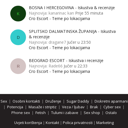
BOSNA I HERCEGOVINA - Iskustva & recenzije
Najnovija: kanarinac kan
Prije 55 minuta
K
Cro Escort - Teme po lokacijama
SPLITSKO DALMATINSKA ŽUPANIJA - Iskustva
& recenzije
D
Najnovija: dragane7
Jučer u 23:50
Cro Escort - Teme po lokacijama
BEOGRAD ESCORT - Iskustva i recenzije
Najnovija: Rade66
Jučer u 22:33
R
Cro Escort - Teme po lokacijama
Sex
|
Osobni kontakti
|
Druženje
|
Sugar Daddy
|
Diskretni aparmani
|
Potencija
|
Masaže i striptiz
|
Veza / ljubav
|
Brak
|
Cyber sex
|
Phone sex
|
Fetish
|
Tulumi i zabave
|
Sex shop
|
Ostalo
Uvjeti korištenja
|
Kontakt
|
Polica privatnosti
|
Marketing