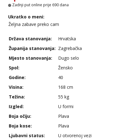
Zadnji put online prije 690 dana
Ukratko o meni:
Željna zabave preko cam
Država stanovanja:
Hrvatska
Županija stanovanja:
Zagrebačka
Mjesto stanovanja:
Dugo selo
Spol:
Žensko
Godine:
40
Visina:
168 cm
Težina:
55 kg
Izgled:
U formi
Boja očiju:
Plava
Boja kose:
Plava
Ljubavni status:
U otvorenoj vezi