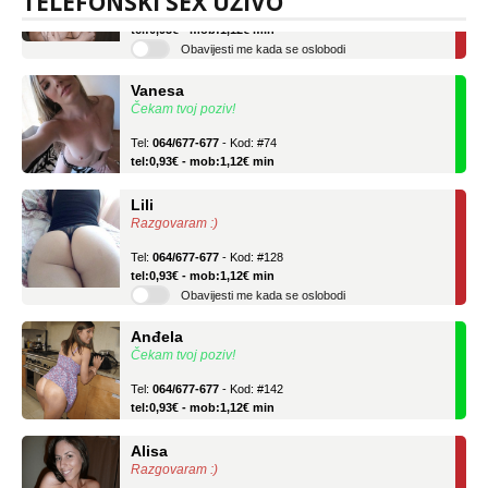
TELEFONSKI SEX UŽIVO
tel:0,93€ - mob:1,12€ min
Obavijesti me kada se oslobodi
Vanesa
Čekam tvoj poziv!
Tel:
064/677-677
- Kod: #74
tel:0,93€ - mob:1,12€ min
Lili
Razgovaram :)
Tel:
064/677-677
- Kod: #128
tel:0,93€ - mob:1,12€ min
Obavijesti me kada se oslobodi
Anđela
Čekam tvoj poziv!
Tel:
064/677-677
- Kod: #142
tel:0,93€ - mob:1,12€ min
Alisa
Razgovaram :)