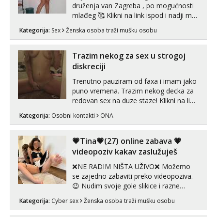
druženja van Zagreba , po mogućnosti
mlađeg 🥰 Klikni na link ispod i nadji me
tamo, cekam te!
Kategorija:
Sex
Ženska osoba traži mušku osobu
Trazim nekog za sex u strogoj
diskreciji
Trenutno pauziram od faxa i imam jako
puno vremena. Trazim nekog decka za
redovan sex na duze staze! Klikni na link
ispod i nadji me tamo, cekam te!
Kategorija:
Osobni kontakti
ONA
💗Tina💗(27) online zabava 💗
videopoziv kakav zaslužuješ
❌NE RADIM NIŠTA UŽIVO❌ Možemo
se zajedno zabaviti preko videopoziva.
😉 Nudim svoje gole slikice i razne
videouradke. 🤩 Za online zabavu pošalji
Kategorija:
Cyber sex
Ženska osoba traži mušku osobu
poruku na Whatsapp, Telegram ili Viber.
😎 +385 91 912 3322 Za provjeru moje