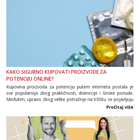
KAKO SIGURNO KUPOVATI PROIZVODE ZA
POTENCIJU ONLINE?
Kupovina proizvoda za potenciju putem interneta postala je
sve popularnija zbog praktičnosti, diskrecije i široke ponude.
Međutim, upravo zbog velike potražnje na tržištu se pojavljuju
i brojni krivotvoreni proizvodi, nepouzdane internetske
Pročitaj više
trgovine te proizvodi nepoznatog podrijetla. ...