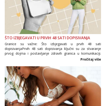
ŠTO IZBJEGAVATI U PRVIH 48 SATI DOPISIVANJA
Granice su važne: Što izbjegavati u prvih 48 sati
dopisivanjaPrvih 48 sati dopisivanja ključni su za stvaranje
prvog dojma i postavljanje zdravih granica u komunikaciji.
Važno je izbjeći prebrzo otkrivanje osobnih ili intimnih
Pročitaj više
informacija, jer nepoznata osoba još nije zaslužila to
povjerenje. Takođe...