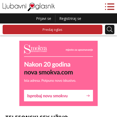
Prijavi se
Registriraj se
Predaj oglas
Alisa
Razgovaram :)
Tel:
064/677-677
- Kod: #106