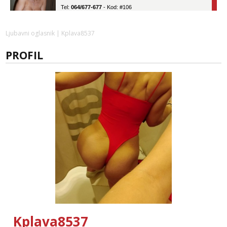
Tel:
064/677-677
- Kod: #106
tel:0,93€ - mob:1,12€ min
Obavijesti me kada se oslobodi
Ljubavni oglasnik
| Kplava8537
Vanesa
Čekam tvoj poziv!
PROFIL
Tel:
064/677-677
- Kod: #74
tel:0,93€ - mob:1,12€ min
Lili
Razgovaram :)
Tel:
064/677-677
- Kod: #128
tel:0,93€ - mob:1,12€ min
Obavijesti me kada se oslobodi
Anđela
Čekam tvoj poziv!
Tel:
064/677-677
- Kod: #142
tel:0,93€ - mob:1,12€ min
Kplava8537