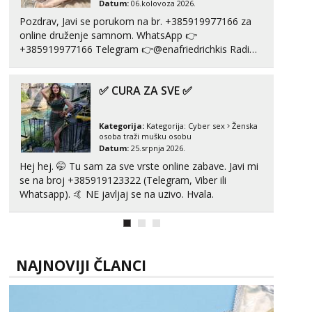
Datum:
06.kolovoza 2026.
Pozdrav, Javi se porukom na br. +385919977166 za
online druženje samnom. WhatsApp 👉
+385919977166 Telegram 👉@enafriedrichkis Radim
videopozive s licem, solo i s partnerom, kolegicama
(Tina&Natali), razne kombinacije halteri, haljine,
✅ CURA ZA SVE ✅
štikle, samostojeće itd. Nudim svakakva videa seksa,
puš...
Kategorija:
Kategorija:
Cyber sex
Ženska
osoba traži mušku osobu
Datum:
25.srpnja 2026.
Hej hej. 🤭 Tu sam za sve vrste online zabave. Javi mi
se na broj +385919123322 (Telegram, Viber ili
Whatsapp). 🤙 NE javljaj se na uzivo. Hvala.
NAJNOVIJI ČLANCI