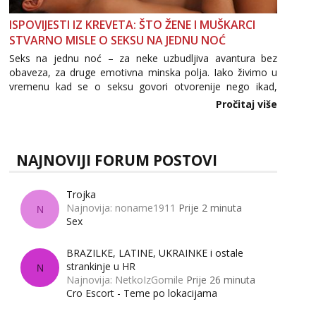
ISPOVIJESTI IZ KREVETA: ŠTO ŽENE I MUŠKARCI
STVARNO MISLE O SEKSU NA JEDNU NOĆ
Seks na jednu noć – za neke uzbudljiva avantura bez
obaveza, za druge emotivna minska polja. Iako živimo u
vremenu kad se o seksu govori otvorenije nego ikad,
tema „jedne noći strasti“ i dalje izaziva burne rasprave. Što
Pročitaj više
zapravo misle žene, a što muškarci? Jesu...
NAJNOVIJI FORUM POSTOVI
Trojka
Najnovija: noname1911
Prije 2 minuta
N
Sex
BRAZILKE, LATINE, UKRAINKE i ostale
strankinje u HR
N
Najnovija: NetkoIzGomile
Prije 26 minuta
Cro Escort - Teme po lokacijama