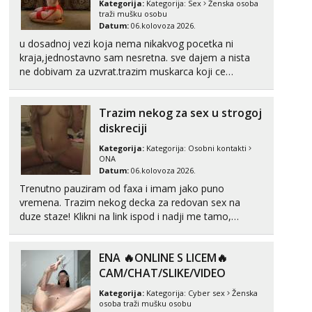
Kategorija:
Kategorija:
Sex
Ženska osoba
traži mušku osobu
Datum:
06.kolovoza 2026.
Mira
Čekam tvoj poziv!
u dosadnoj vezi koja nema nikakvog pocetka ni
kraja,jednostavno sam nesretna. sve dajem a nista
Tel:
064/677-677
- Kod: #72
ne dobivam za uzvrat.trazim muskarca koji ce
tel:0,93€ - mob:1,12€ min
zadovoljiti moje potrebe,ne trazim puno samo malo
njeznosti i razumjevanja. volim njezan seks i njezne
Trazim nekog za sex u strogoj
poljupce po tijelu koji me jako pale,obozavam kad
muskar...
diskreciji
Kategorija:
Kategorija:
Osobni kontakti
ONA
Datum:
06.kolovoza 2026.
Trenutno pauziram od faxa i imam jako puno
vremena. Trazim nekog decka za redovan sex na
duze staze! Klikni na link ispod i nadji me tamo,
cekam te!
ENA 🔥ONLINE S LICEM🔥
CAM/CHAT/SLIKE/VIDEO
Kategorija:
Kategorija:
Cyber sex
Ženska
osoba traži mušku osobu