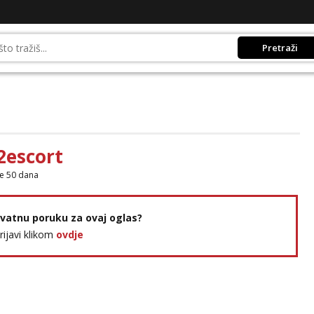
Pretraži
2escort
je 50 dana
rivatnu poruku za ovaj oglas?
prijavi klikom
ovdje