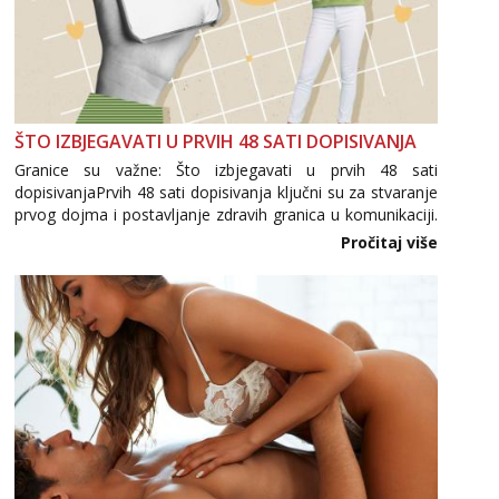
ŠTO IZBJEGAVATI U PRVIH 48 SATI DOPISIVANJA
Granice su važne: Što izbjegavati u prvih 48 sati
dopisivanjaPrvih 48 sati dopisivanja ključni su za stvaranje
prvog dojma i postavljanje zdravih granica u komunikaciji.
Važno je izbjeći prebrzo otkrivanje osobnih ili intimnih
Pročitaj više
informacija, jer nepoznata osoba još nije zaslužila to
povjerenje. Takođe...