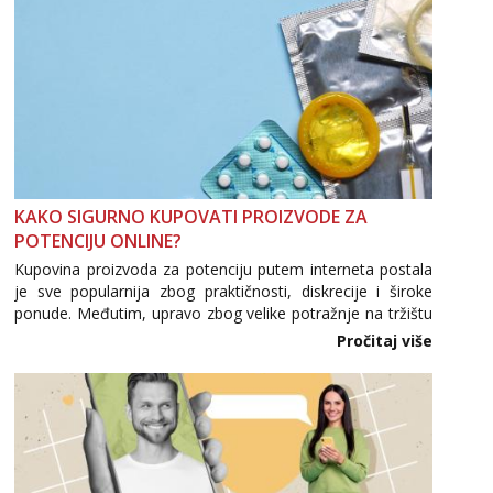
KAKO SIGURNO KUPOVATI PROIZVODE ZA
POTENCIJU ONLINE?
Kupovina proizvoda za potenciju putem interneta postala
je sve popularnija zbog praktičnosti, diskrecije i široke
ponude. Međutim, upravo zbog velike potražnje na tržištu
se pojavljuju i brojni krivotvoreni proizvodi, nepouzdane
Pročitaj više
internetske trgovine te proizvodi nepoznatog podrijetla. ...