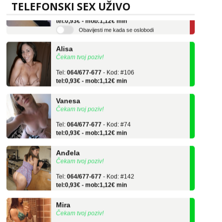
TELEFONSKI SEX UŽIVO
Tel:
064/677-677
- Kod: #119
tel:0,93€ - mob:1,12€ min
Obavijesti me kada se oslobodi
Alisa
Čekam tvoj poziv!
Tel:
064/677-677
- Kod: #106
tel:0,93€ - mob:1,12€ min
Vanesa
Čekam tvoj poziv!
Tel:
064/677-677
- Kod: #74
tel:0,93€ - mob:1,12€ min
Anđela
Čekam tvoj poziv!
Tel:
064/677-677
- Kod: #142
tel:0,93€ - mob:1,12€ min
Mira
Čekam tvoj poziv!
Tel:
064/677-677
- Kod: #72