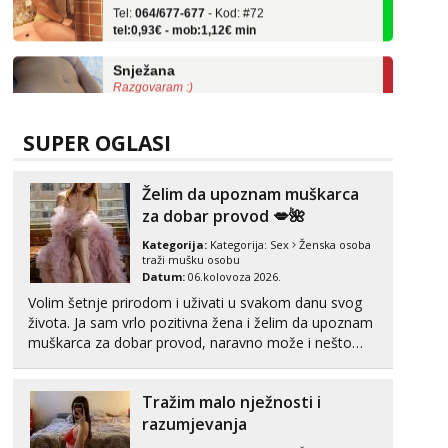
tel:0,93€ - mob:1,12€ min
Snježana
Razgovaram :)
Tel:
064/677-677
- Kod: #119
tel:0,93€ - mob:1,12€ min
Obavijesti me kada se oslobodi
SUPER OGLASI
Alisa
Čekam tvoj poziv!
Želim da upoznam muškarca
za dobar provod 💋🌺
Tel:
064/677-677
- Kod: #106
tel:0,93€ - mob:1,12€ min
Kategorija:
Kategorija:
Sex
Ženska osoba
traži mušku osobu
Datum:
06.kolovoza 2026.
Vanesa
Čekam tvoj poziv!
Volim šetnje prirodom i uživati u svakom danu svog
života. Ja sam vrlo pozitivna žena i želim da upoznam
Tel:
064/677-677
- Kod: #74
muškarca za dobar provod, naravno može i nešto
tel:0,93€ - mob:1,12€ min
više.💋🌺 Klikni na link ispod i nadji me tamo, cekam
te!
Anđela
Tražim malo nježnosti i
Čekam tvoj poziv!
razumjevanja
Tel:
064/677-677
- Kod: #142
tel:0,93€ - mob:1,12€ min