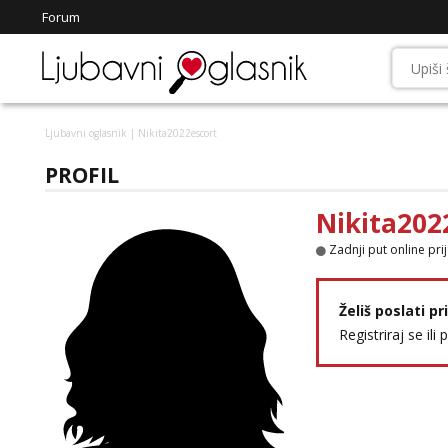
Forum
Ljubavni oglasnik
| Nikita2022escort
PROFIL
Nikita202
Zadnji put online pri
Želiš poslati p
Registriraj se ili 