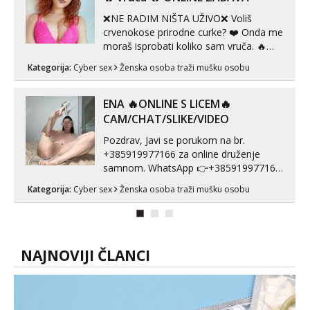
❌NE RADIM NIŠTA UŽIVO❌ Voliš
crvenokose prirodne curke? ❤️ Onda me
moraš isprobati koliko sam vruča.‎ ️‍🔥
MLADA vražica koja ima 100%
Kategorija:
Cyber sex
Ženska osoba traži mušku osobu
prorodne grudi, 💦 Misli su mi uvijek
prljave i u svemu vidim samo užitak. 💦
U mojoj raznolikoj ponudi možeš
ENA 🔥ONLINE S LICEM🔥
pranaći nešto po svojoj mjeri. Sexi videa
CAM/CHAT/SLIKE/VIDEO
s kolegica...
Pozdrav, Javi se porukom na br.
+385919977166 za online druženje
samnom. WhatsApp 👉+385919977166
Telegram 👉@enafriedrichkis Radim
Kategorija:
Cyber sex
Ženska osoba traži mušku osobu
videopozive s licem, solo i s partnerom,
kolegicama (Tina&Natali), razne
kombinacije halteri, haljine, štikle,
samostojeće itd. Nudim svakakva videa
seksa, puš...
NAJNOVIJI ČLANCI