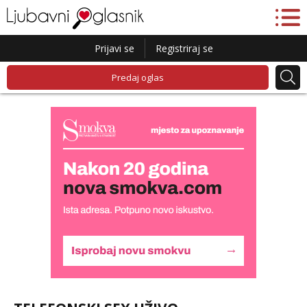
Prijavi se
Registriraj se
Predaj oglas
Alisa
Razgovaram :)