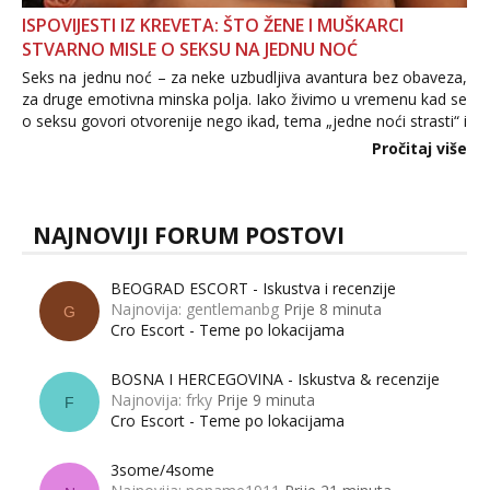
ISPOVIJESTI IZ KREVETA: ŠTO ŽENE I MUŠKARCI
STVARNO MISLE O SEKSU NA JEDNU NOĆ
Seks na jednu noć – za neke uzbudljiva avantura bez obaveza,
za druge emotivna minska polja. Iako živimo u vremenu kad se
o seksu govori otvorenije nego ikad, tema „jedne noći strasti“ i
dalje izaziva burne rasprave. Što zapravo misle žene, a što
Pročitaj više
muškarci? Jesu...
NAJNOVIJI FORUM POSTOVI
BEOGRAD ESCORT - Iskustva i recenzije
Najnovija: gentlemanbg
Prije 8 minuta
G
Cro Escort - Teme po lokacijama
BOSNA I HERCEGOVINA - Iskustva & recenzije
Najnovija: frky
Prije 9 minuta
F
Cro Escort - Teme po lokacijama
3some/4some