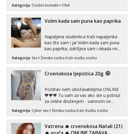
ispod i nadji me tamo, cekam te!
Kategorija:
Osobni kontakti
ONA
Volim kada sam puna kao paprika
Napaljena studentica traži napaljenka
kao što sam i ja! Volim kada sam puna
kao paprika, izdržljiva sam i nikada mi
nije dosta seksa. Volim grubi seks i više
Kategorija:
Sex
Ženska osoba traži mušku osobu
puta dnevno bilo kad i bilo gdje zato se
javi što prije da me isprobaš Klikni na
link ispod i nadji me tamo, cekam te!
Crvenokosa ljepotica 20g. 🤭
Pozdrav svim obožavateljima ONLINE
🧡🧡🧡 Tu sam za vas ako ste u potrazi
za online druženjem - samnom se
možete zabaviti preko videopoziva, ili
Kategorija:
Cyber sex
Ženska osoba traži mušku osobu
ako vam nisam dovoljna radim i u paru i
trojci s kolegicama, svaka je drugačija
😉 Radim i vruća tipkanja uz slike i hot
Vatrena ‎️‍🔥 crvenokosa Natali (21)
line pozive. Za vas sam pripremila ...
‎️‍🔥 vruča‎ ️‍🔥 ONLINE ZABAVA