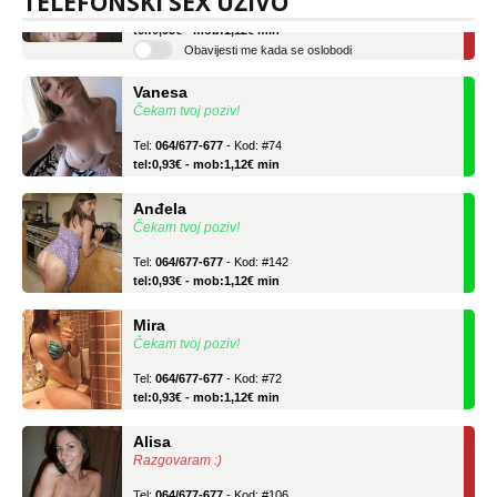
TELEFONSKI SEX UŽIVO
Tel:
064/677-677
- Kod: #106
tel:0,93€ - mob:1,12€ min
Obavijesti me kada se oslobodi
Vanesa
Čekam tvoj poziv!
Tel:
064/677-677
- Kod: #74
tel:0,93€ - mob:1,12€ min
Anđela
Čekam tvoj poziv!
Tel:
064/677-677
- Kod: #142
tel:0,93€ - mob:1,12€ min
Mira
Čekam tvoj poziv!
Tel:
064/677-677
- Kod: #72
tel:0,93€ - mob:1,12€ min
Alisa
Razgovaram :)
Tel:
064/677-677
- Kod: #106