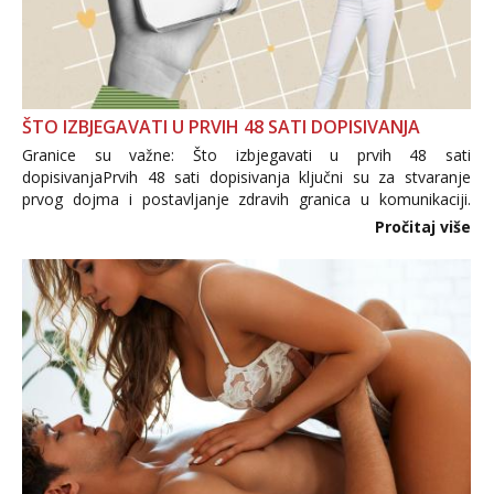
ŠTO IZBJEGAVATI U PRVIH 48 SATI DOPISIVANJA
Granice su važne: Što izbjegavati u prvih 48 sati
dopisivanjaPrvih 48 sati dopisivanja ključni su za stvaranje
prvog dojma i postavljanje zdravih granica u komunikaciji.
Važno je izbjeći prebrzo otkrivanje osobnih ili intimnih
Pročitaj više
informacija, jer nepoznata osoba još nije zaslužila to
povjerenje. Takođe...