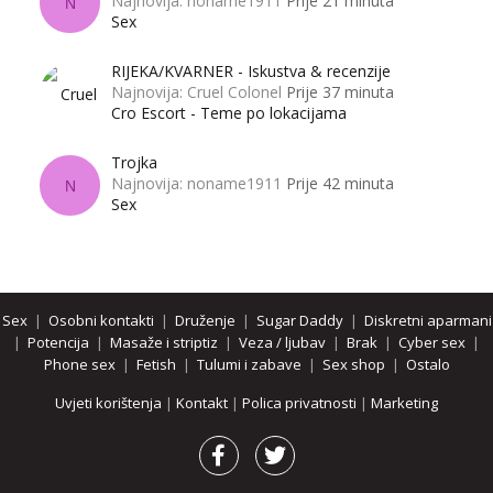
Najnovija: noname1911
Prije 21 minuta
N
Sex
RIJEKA/KVARNER - Iskustva & recenzije
Najnovija: Cruel Colonel
Prije 37 minuta
Cro Escort - Teme po lokacijama
Trojka
Najnovija: noname1911
Prije 42 minuta
N
Sex
Sex
|
Osobni kontakti
|
Druženje
|
Sugar Daddy
|
Diskretni aparmani
|
Potencija
|
Masaže i striptiz
|
Veza / ljubav
|
Brak
|
Cyber sex
|
Phone sex
|
Fetish
|
Tulumi i zabave
|
Sex shop
|
Ostalo
Uvjeti korištenja
|
Kontakt
|
Polica privatnosti
|
Marketing