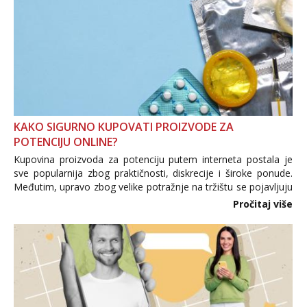
KAKO SIGURNO KUPOVATI PROIZVODE ZA
POTENCIJU ONLINE?
Kupovina proizvoda za potenciju putem interneta postala je
sve popularnija zbog praktičnosti, diskrecije i široke ponude.
Međutim, upravo zbog velike potražnje na tržištu se pojavljuju
i brojni krivotvoreni proizvodi, nepouzdane internetske
Pročitaj više
trgovine te proizvodi nepoznatog podrijetla. ...