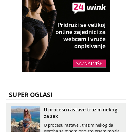
SUPER OGLASI
U procesu rastave trazim nekog
za sex
U procesu rastave , trazim nekog da
isproba sa mnom ono sto nisam mogla