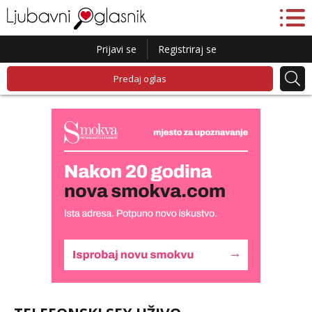
Prijavi se
Registriraj se
Predaj oglas
Lucija
Razgovaram :)
Tel:
064/677-677
- Kod: #136