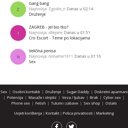
Gang bang
Najnovija: Zgodni_ri
Danas u 02:14
Z
Druženje
ZAGREB - Jel bio tko?
Najnovija: idlepine
Danas u 01:51
I
Cro Escort - Teme po lokacijama
Veličina penisa
Najnovija: noname1911
Danas u 01:10
N
Sex
Sex
|
Osobni kontakti
|
Druženje
|
Sugar Daddy
|
Diskretni aparmani
|
Potencija
|
Masaže i striptiz
|
Veza / ljubav
|
Brak
|
Cyber sex
|
Phone sex
|
Fetish
|
Tulumi i zabave
|
Sex shop
|
Ostalo
Uvjeti korištenja
|
Kontakt
|
Polica privatnosti
|
Marketing