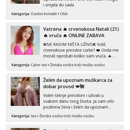
i smjela do sada
Kategorija:
Osobni kontakti
ONA
Vatrena ‎️‍🔥 crvenokosa Natali (21)
‎️‍🔥 vruča‎ ️‍🔥 ONLINE ZABAVA
❌NE RADIM NIŠTA UŽIVO❌ Voliš
crvenokose prirodne curke? ❤️ Onda me
moraš isprobati koliko sam vruča.‎ ️‍🔥
MLADA vražica koja ima 100%
Kategorija:
Cyber sex
Ženska osoba traži mušku osobu
prorodne grudi, 💦 Misli su mi uvijek
prljave i u svemu vidim samo užitak. 💦
U mojoj raznolikoj ponudi možeš
Želim da upoznam muškarca za
pranaći nešto po svojoj mjeri. Sexi videa
dobar provod 💋🌺
s kolegica...
Volim šetnje prirodom i uživati u
svakom danu svog života. Ja sam vrlo
pozitivna žena i želim da upoznam
muškarca za dobar provod, naravno
Kategorija:
Sex
Ženska osoba traži mušku osobu
može i nešto više.💋🌺 Klikni na link
ispod i nadji me tamo, cekam te!