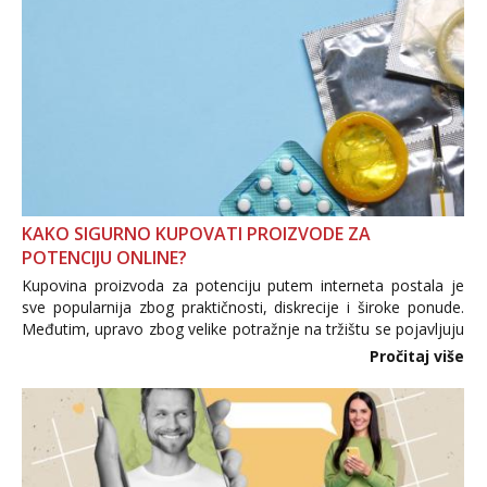
KAKO SIGURNO KUPOVATI PROIZVODE ZA
POTENCIJU ONLINE?
Kupovina proizvoda za potenciju putem interneta postala je
sve popularnija zbog praktičnosti, diskrecije i široke ponude.
Međutim, upravo zbog velike potražnje na tržištu se pojavljuju
i brojni krivotvoreni proizvodi, nepouzdane internetske
Pročitaj više
trgovine te proizvodi nepoznatog podrijetla. ...