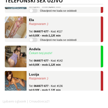
TELEFONSKI SEX UŽIVO
tel:0,93€ - mob:1,12€ min
Obavijesti me kada se oslobodi
Ela
Razgovaram :)
Tel:
064/677-677
- Kod: #117
tel:0,93€ - mob:1,12€ min
Obavijesti me kada se oslobodi
Anđela
Čekam tvoj poziv!
Tel:
064/677-677
- Kod: #142
tel:0,93€ - mob:1,12€ min
Lucija
Razgovaram :)
Tel:
064/677-677
- Kod: #136
tel:0,93€ - mob:1,12€ min
Obavijesti me kada se oslobodi
Ela
Ljubavni oglasnik
| Crnaudovica21
Razgovaram :)