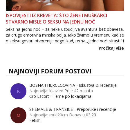
ISPOVIJESTI IZ KREVETA: ŠTO ŽENE I MUŠKARCI
STVARNO MISLE O SEKSU NA JEDNU NOĆ
Seks na jednu noć – za neke uzbudljiva avantura bez obaveza,
za druge emotivna minska polja. Iako živimo u vremenu kad se
o seksu govori otvorenije nego ikad, tema „jedne noći strasti“ i
dalje izaziva burne rasprave. Što zapravo misle žene, a što
Pročitaj više
muškarci? Jesu...
NAJNOVIJI FORUM POSTOVI
BOSNA I HERCEGOVINA - Iskustva & recenzije
Najnovija: ksaviee
Prije 42 minuta
K
Cro Escort - Teme po lokacijama
SHEMALE & TRANSICE - Preporuke i recenzije
Najnovija: mrki20cm
Danas u 03:23
M
Fetish