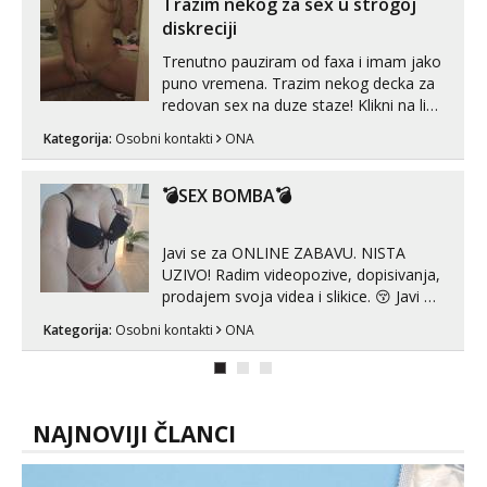
Trazim nekog za sex u strogoj
diskreciji
Trenutno pauziram od faxa i imam jako
puno vremena. Trazim nekog decka za
redovan sex na duze staze! Klikni na link
ispod i nadji me tamo, cekam te!
Kategorija:
Osobni kontakti
ONA
💣SEX BOMBA💣
Javi se za ONLINE ZABAVU. NISTA
UZIVO! Radim videopozive, dopisivanja,
prodajem svoja videa i slikice. 😚 Javi mi
se porukom na Whatsupp, Viber ili
Kategorija:
Osobni kontakti
ONA
Telegram. +385 91 723 0045
NAJNOVIJI ČLANCI