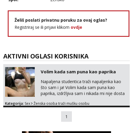
Želiš poslati privatnu poruku za ovaj oglas?
Registriraj se ili prijavi klikom
ovdje
AKTIVNI OGLASI KORISNIKA
Volim kada sam puna kao paprika
Napaljena studentica traži napaljenka kao
što sam i ja! Volim kada sam puna kao
paprika, izdržljiva sam i nikada mi nije dosta
seksa. Volim grubi seks i više puta dnevno
Kategorija:
Sex
Ženska osoba traži mušku osobu
bilo kad i bilo gdje zato se javi što prije da
me isprobaš Klikni na link ispod i nadji me
1
tamo, cekam te!