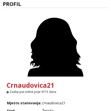
PROFIL
Tel:
064/677-677
- Kod: #117
tel:0,93€ - mob:1,12€ min
Obavijesti me kada se oslobodi
Anđela
Čekam tvoj poziv!
Tel:
064/677-677
- Kod: #142
tel:0,93€ - mob:1,12€ min
Crnaudovica21
Zadnji put online prije 9715 dana
Mjesto stanovanja:
crnaudovica21
Spol:
Žensko