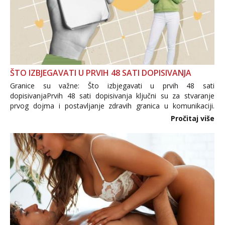
ŠTO IZBJEGAVATI U PRVIH 48 SATI DOPISIVANJA
Granice su važne: Što izbjegavati u prvih 48 sati
dopisivanjaPrvih 48 sati dopisivanja ključni su za stvaranje
prvog dojma i postavljanje zdravih granica u komunikaciji.
Važno je izbjeći prebrzo otkrivanje osobnih ili intimnih
Pročitaj više
informacija, jer nepoznata osoba još nije zaslužila to
povjerenje. Takođe...