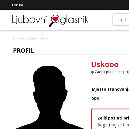
Forum
Ljubavni oglasnik
| Uskooo
PROFIL
Uskooo
Zadnji put online pri
Mjesto stanovanj
Spol:
Želiš poslati p
Registriraj se ili 