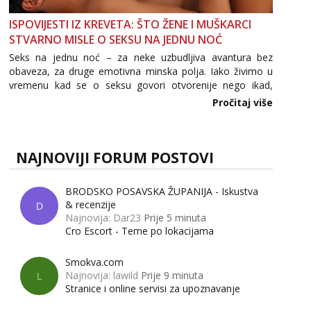
ISPOVIJESTI IZ KREVETA: ŠTO ŽENE I MUŠKARCI
STVARNO MISLE O SEKSU NA JEDNU NOĆ
Seks na jednu noć – za neke uzbudljiva avantura bez
obaveza, za druge emotivna minska polja. Iako živimo u
vremenu kad se o seksu govori otvorenije nego ikad,
tema „jedne noći strasti“ i dalje izaziva burne rasprave. Što
Pročitaj više
zapravo misle žene, a što muškarci? Jesu...
NAJNOVIJI FORUM POSTOVI
BRODSKO POSAVSKA ŽUPANIJA - Iskustva
& recenzije
D
Najnovija: Dar23
Prije 5 minuta
Cro Escort - Teme po lokacijama
Smokva.com
Najnovija: lawild
Prije 9 minuta
L
Stranice i online servisi za upoznavanje