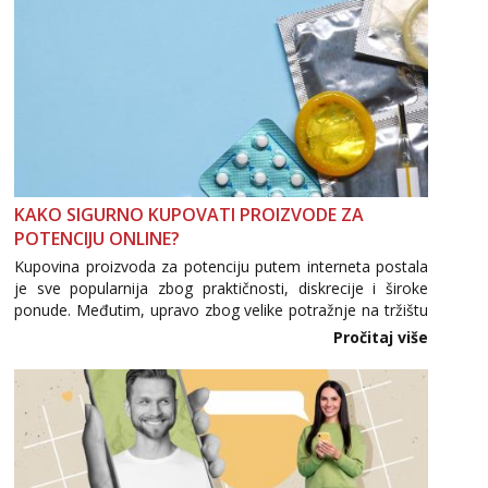
KAKO SIGURNO KUPOVATI PROIZVODE ZA
POTENCIJU ONLINE?
Kupovina proizvoda za potenciju putem interneta postala
je sve popularnija zbog praktičnosti, diskrecije i široke
ponude. Međutim, upravo zbog velike potražnje na tržištu
se pojavljuju i brojni krivotvoreni proizvodi, nepouzdane
Pročitaj više
internetske trgovine te proizvodi nepoznatog podrijetla. ...