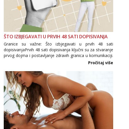
ŠTO IZBJEGAVATI U PRVIH 48 SATI DOPISIVANJA
Granice su važne: Što izbjegavati u prvih 48 sati
dopisivanjaPrvih 48 sati dopisivanja ključni su za stvaranje
prvog dojma i postavljanje zdravih granica u komunikaciji.
Važno je izbjeći prebrzo otkrivanje osobnih ili intimnih
Pročitaj više
informacija, jer nepoznata osoba još nije zaslužila to
povjerenje. Takođe...