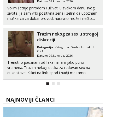
Datum:
09.kolovoza 2026.
Čekam tvoj poziv!
Volim šetnje prirodom i uživati u svakom danu svog
Tel:
064/677-677
- Kod: #128
života. Ja sam vrlo pozitivna žena i želim da upoznam
tel:0,93€ - mob:1,12€ min
muškarca za dobar provod, naravno može i nešto
više.💋🌺 Klikni na link ispod i nadji me tamo, cekam
Ivančica
te!
Čekam tvoj poziv!
Trazim nekog za sex u strogoj
diskreciji
Tel:
064/677-677
- Kod: #108
tel:0,93€ - mob:1,12€ min
Kategorija:
Kategorija:
Osobni kontakti
ONA
Zara
Datum:
09.kolovoza 2026.
Čekam tvoj poziv!
Trenutno pauziram od faxa i imam jako puno
vremena. Trazim nekog decka za redovan sex na
Tel:
064/677-677
- Kod: #123
tel:0,93€ - mob:1,12€ min
duze staze! Klikni na link ispod i nadji me tamo,
cekam te!
Anđela
Čekam tvoj poziv!
Tel:
064/677-677
- Kod: #142
NAJNOVIJI ČLANCI
tel:0,93€ - mob:1,12€ min