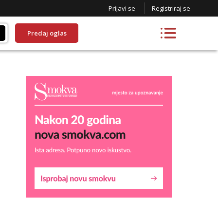
Prijavi se
Registriraj se
Predaj oglas
Liliana
Razgovaram :)