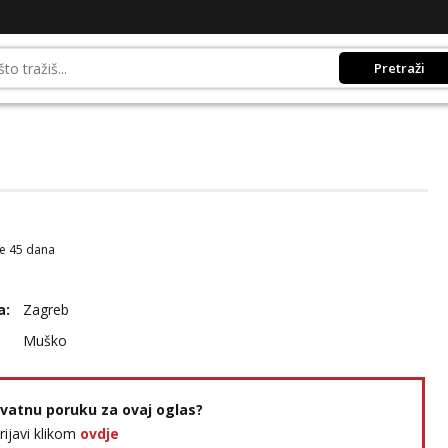
Pretraži
je 45 dana
a:
Zagreb
Muško
rivatnu poruku za ovaj oglas?
prijavi klikom
ovdje