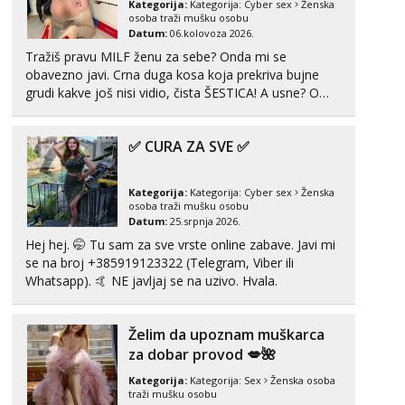
Kategorija:
Kategorija:
Cyber sex
Ženska
Tel:
064/677-677
- Kod: #69
osoba traži mušku osobu
tel:0,93€ - mob:1,12€ min
Datum:
06.kolovoza 2026.
Obavijesti me kada se oslobodi
Tražiš pravu MILF ženu za sebe? Onda mi se
obavezno javi. Crna duga kosa koja prekriva bujne
Kristina
grudi kakve još nisi vidio, čista ŠESTICA! A usne? O
Razgovaram :)
usnama bolje da ni ne pričam. Prave pune usne koje
Učiteljica iz predgrađa traži...
će ti se urezati u pamćenje, jer vjeruj mi, takve još
✅ CURA ZA SVE ✅
nisi vidio. Uvijek sam spremna za ONLOINE zabavu...
Tel:
064/677-677
- Kod: #160
tel:0,93€ - mob:1,12€ min
Obavijesti me kada se oslobodi
Kategorija:
Kategorija:
Cyber sex
Ženska
osoba traži mušku osobu
Margareta
Datum:
25.srpnja 2026.
Čekam tvoj poziv!
Hej hej. 🤭 Tu sam za sve vrste online zabave. Javi mi
Tel:
064/677-677
- Kod: #121
se na broj +385919123322 (Telegram, Viber ili
tel:0,93€ - mob:1,12€ min
Whatsapp). 🤙 NE javljaj se na uzivo. Hvala.
Vanesa
Čekam tvoj poziv!
Želim da upoznam muškarca
za dobar provod 💋🌺
Tel:
064/677-677
- Kod: #74
tel:0,93€ - mob:1,12€ min
Kategorija:
Kategorija:
Sex
Ženska osoba
traži mušku osobu
Lili