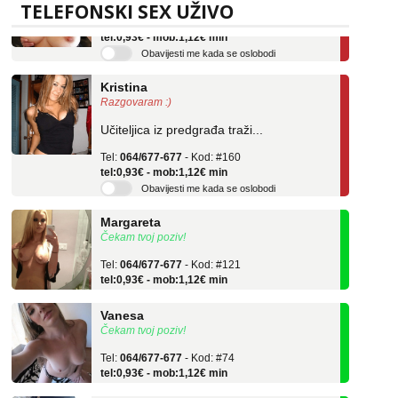
Tel:
064/677-677
- Kod: #69
TELEFONSKI SEX UŽIVO
tel:0,93€ - mob:1,12€ min
Obavijesti me kada se oslobodi
Kristina
Razgovaram :)
Učiteljica iz predgrađa traži...
Tel:
064/677-677
- Kod: #160
tel:0,93€ - mob:1,12€ min
Obavijesti me kada se oslobodi
Margareta
Čekam tvoj poziv!
Tel:
064/677-677
- Kod: #121
tel:0,93€ - mob:1,12€ min
Vanesa
Čekam tvoj poziv!
Tel:
064/677-677
- Kod: #74
tel:0,93€ - mob:1,12€ min
Lili