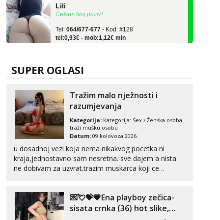
Čekam tvoj poziv!
Tel:
064/677-677
- Kod: #128
tel:0,93€ - mob:1,12€ min
Ivančica
Čekam tvoj poziv!
SUPER OGLASI
Tel:
064/677-677
- Kod: #108
tel:0,93€ - mob:1,12€ min
Tražim malo nježnosti i
Zara
razumjevanja
Čekam tvoj poziv!
Kategorija:
Kategorija:
Sex
Ženska osoba
Tel:
064/677-677
- Kod: #123
traži mušku osobu
tel:0,93€ - mob:1,12€ min
Datum:
09.kolovoza 2026.
u dosadnoj vezi koja nema nikakvog pocetka ni
Anđela
kraja,jednostavno sam nesretna. sve dajem a nista
Čekam tvoj poziv!
ne dobivam za uzvrat.trazim muskarca koji ce
Tel:
064/677-677
- Kod: #142
zadovoljiti moje potrebe,ne trazim puno samo malo
tel:0,93€ - mob:1,12€ min
njeznosti i razumjevanja. volim njezan seks i njezne
💌💘💝💗Ena playboy zečica-
poljupce po tijelu koji me jako pale,obozavam kad
Liliana
muskar...
sisata crnka (36) hot slike,
Razgovaram :)
videa i c2c💗