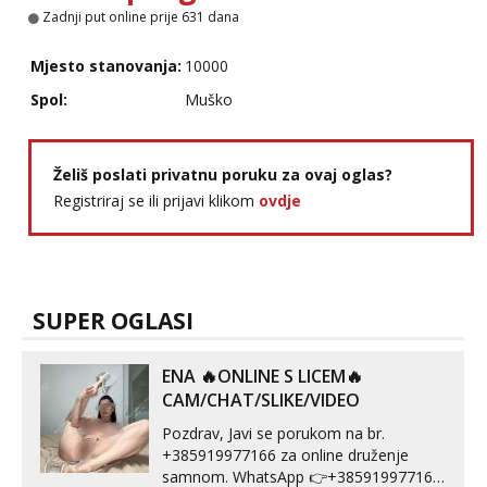
tel:0,93€ - mob:1,12€ min
Zadnji put online prije 631 dana
Obavijesti me kada se oslobodi
Mjesto stanovanja:
10000
Maja
Razgovaram :)
Spol:
Muško
Tel:
064/677-677
- Kod: #04
tel:0,93€ - mob:1,12€ min
Obavijesti me kada se oslobodi
Želiš poslati privatnu poruku za ovaj oglas?
Registriraj se ili prijavi klikom
ovdje
Biljana
Razgovaram :)
Tel:
064/677-677
- Kod: #132
tel:0,93€ - mob:1,12€ min
Obavijesti me kada se oslobodi
SUPER OGLASI
Vanesa
Čekam tvoj poziv!
ENA 🔥ONLINE S LICEM🔥
Tel:
064/677-677
- Kod: #74
CAM/CHAT/SLIKE/VIDEO
tel:0,93€ - mob:1,12€ min
Pozdrav, Javi se porukom na br.
Lili
+385919977166 za online druženje
Čekam tvoj poziv!
samnom. WhatsApp 👉+385919977166