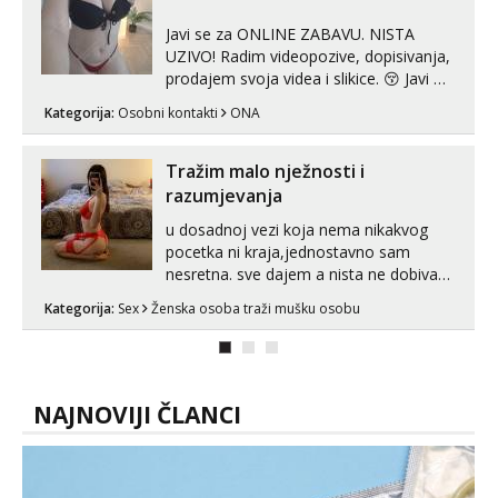
Javi se za ONLINE ZABAVU. NISTA
UZIVO! Radim videopozive, dopisivanja,
prodajem svoja videa i slikice. 😚 Javi mi
se porukom na Whatsupp, Viber ili
Kategorija:
Osobni kontakti
ONA
Telegram. +385 91 723 0045
Tražim malo nježnosti i
razumjevanja
u dosadnoj vezi koja nema nikakvog
pocetka ni kraja,jednostavno sam
nesretna. sve dajem a nista ne dobivam
za uzvrat.trazim muskarca koji ce
Kategorija:
Sex
Ženska osoba traži mušku osobu
zadovoljiti moje potrebe,ne trazim puno
samo malo njeznosti i razumjevanja.
volim njezan seks i njezne poljupce po
tijelu koji me jako pale,obozavam kad
muskar...
NAJNOVIJI ČLANCI