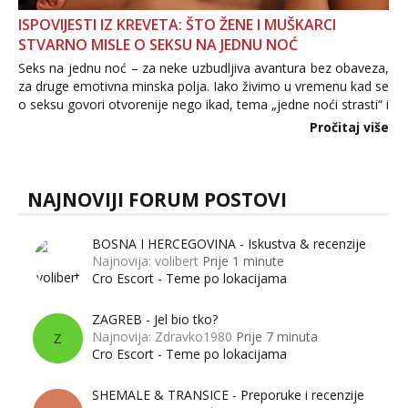
ISPOVIJESTI IZ KREVETA: ŠTO ŽENE I MUŠKARCI
STVARNO MISLE O SEKSU NA JEDNU NOĆ
Seks na jednu noć – za neke uzbudljiva avantura bez obaveza,
za druge emotivna minska polja. Iako živimo u vremenu kad se
o seksu govori otvorenije nego ikad, tema „jedne noći strasti“ i
dalje izaziva burne rasprave. Što zapravo misle žene, a što
Pročitaj više
muškarci? Jesu...
NAJNOVIJI FORUM POSTOVI
BOSNA I HERCEGOVINA - Iskustva & recenzije
Najnovija: volibert
Prije 1 minute
Cro Escort - Teme po lokacijama
ZAGREB - Jel bio tko?
Najnovija: Zdravko1980
Prije 7 minuta
Z
Cro Escort - Teme po lokacijama
SHEMALE & TRANSICE - Preporuke i recenzije