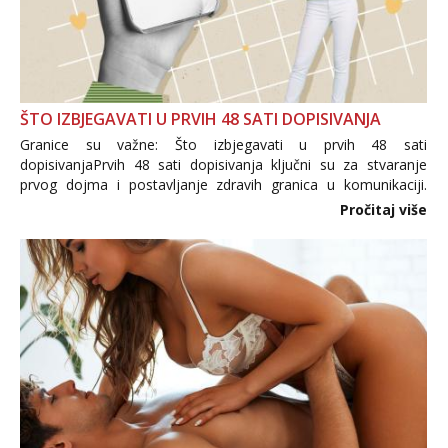
ŠTO IZBJEGAVATI U PRVIH 48 SATI DOPISIVANJA
Granice su važne: Što izbjegavati u prvih 48 sati
dopisivanjaPrvih 48 sati dopisivanja ključni su za stvaranje
prvog dojma i postavljanje zdravih granica u komunikaciji.
Važno je izbjeći prebrzo otkrivanje osobnih ili intimnih
Pročitaj više
informacija, jer nepoznata osoba još nije zaslužila to
povjerenje. Takođe...