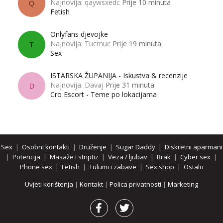
Najnovija: qaywsxedc
Prije 10 minuta
Q
Fetish
Onlyfans djevojke
Najnovija: Tucmuc
Prije 19 minuta
T
Sex
ISTARSKA ŽUPANIJA - Iskustva & recenzije
Najnovija: Davaj
Prije 31 minuta
D
Cro Escort - Teme po lokacijama
Sex
|
Osobni kontakti
|
Druženje
|
Sugar Daddy
|
Diskretni aparmani
|
Potencija
|
Masaže i striptiz
|
Veza / ljubav
|
Brak
|
Cyber sex
|
Phone sex
|
Fetish
|
Tulumi i zabave
|
Sex shop
|
Ostalo
Uvjeti korištenja
|
Kontakt
|
Polica privatnosti
|
Marketing