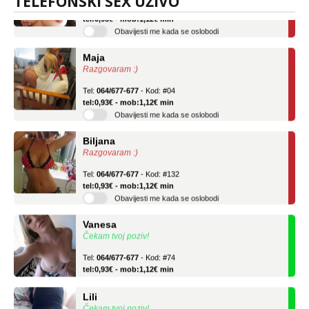
TELEFONSKI SEX UŽIVO
Tel:
064/677-677
- Kod: #69
tel:0,93€ - mob:1,12€ min
Obavijesti me kada se oslobodi
Maja
Razgovaram :)
Tel:
064/677-677
- Kod: #04
tel:0,93€ - mob:1,12€ min
Obavijesti me kada se oslobodi
Biljana
Razgovaram :)
Tel:
064/677-677
- Kod: #132
tel:0,93€ - mob:1,12€ min
Obavijesti me kada se oslobodi
Vanesa
Čekam tvoj poziv!
Tel:
064/677-677
- Kod: #74
tel:0,93€ - mob:1,12€ min
Lili
Čekam tvoj poziv!