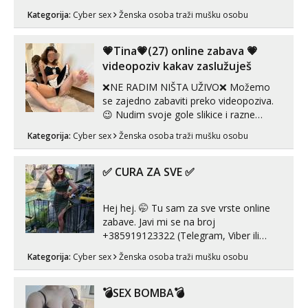
Telegram 👉@enafriedrichkis Radim
Tel:
064/677-677
- Kod: #128
Kategorija:
Cyber sex
Ženska osoba traži mušku osobu
videopozive s licem, solo i s partnerom,
tel:0,93€ - mob:1,12€ min
kolegicama (Tina&Natali), razne
kombinacije halteri, haljine, štikle,
💗Tina💗(27) online zabava 💗
Ivančica
samostojeće itd. Nudim svakakva videa
Čekam tvoj poziv!
videopoziv kakav zaslužuješ
seksa, puš...
Tel:
064/677-677
- Kod: #108
❌NE RADIM NIŠTA UŽIVO❌ Možemo
tel:0,93€ - mob:1,12€ min
se zajedno zabaviti preko videopoziva.
😉 Nudim svoje gole slikice i razne
Anđela
videouradke. 🤩 Za online zabavu pošalji
Čekam tvoj poziv!
Kategorija:
Cyber sex
Ženska osoba traži mušku osobu
poruku na Whatsapp, Telegram ili Viber.
😎 +385 91 912 3322 Za provjeru moje
Tel:
064/677-677
- Kod: #142
tel:0,93€ - mob:1,12€ min
autentičnosti možeš me vidjeti na
✅ CURA ZA SVE ✅
videopozivu. 😉 S vama sam vec 5 ...
Mira
Čekam tvoj poziv!
Hej hej. 🤭 Tu sam za sve vrste online
zabave. Javi mi se na broj
Tel:
064/677-677
- Kod: #72
+385919123322 (Telegram, Viber ili
tel:0,93€ - mob:1,12€ min
Whatsapp). 🤙 NE javljaj se na uzivo.
Kategorija:
Cyber sex
Ženska osoba traži mušku osobu
Hvala.
💣SEX BOMBA💣