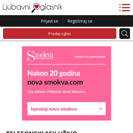
Prijavi se
Registriraj se
Predaj oglas
Liliana
Razgovaram :)