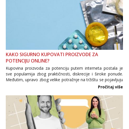
KAKO SIGURNO KUPOVATI PROIZVODE ZA
POTENCIJU ONLINE?
Kupovina proizvoda za potenciju putem interneta postala je
sve popularnija zbog praktičnosti, diskrecije i široke ponude.
Međutim, upravo zbog velike potražnje na tržištu se pojavljuju
i brojni krivotvoreni proizvodi, nepouzdane internetske
Pročitaj više
trgovine te proizvodi nepoznatog podrijetla. ...