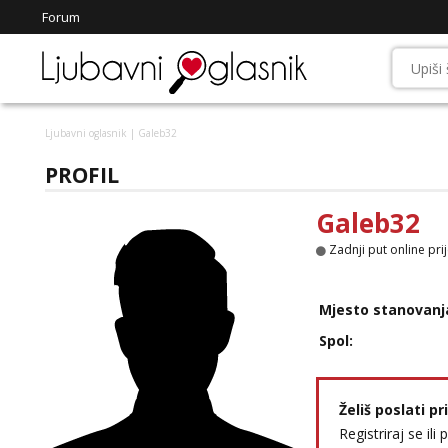
Forum
Ljubavni oglasnik
| Galeb32
PROFIL
Galeb32
Zadnji put online pri
Mjesto stanovanj
Spol:
Želiš poslati p
Registriraj se ili 