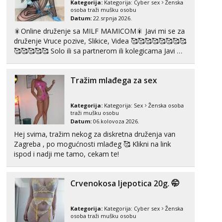
Kategorija:
Kategorija:
Cyber sex
Ženska
osoba traži mušku osobu
Monika
Datum:
22.srpnja 2026.
Čekam tvoj poziv!
🎇Online druženje sa MILF MAMICOM🎇 Javi mi se za
Tel:
064/677-677
- Kod: #133
druženje Vruce pozive, Slikice, Videa 🥰🥰🥰🥰🥰🥰🥰🥰
tel:0,93€ - mob:1,12€ min
🥰🥰🥰🥰🥰 Solo ili sa partnerom ili kolegicama Javi mi
se porukom WhatsApp ili Telegram WhatsApp 👉
Ivančica
+385919977166 Telegram 👉@enafriedrichkis 🤬NE
Čekam tvoj poziv!
Tražim mlađega za sex
RADIM SASTANKE I DRUZENJA UZIVO🤬...
Tel:
064/677-677
- Kod: #108
tel:0,93€ - mob:1,12€ min
Kategorija:
Kategorija:
Sex
Ženska osoba
traži mušku osobu
Zara
Datum:
06.kolovoza 2026.
Čekam tvoj poziv!
Hej svima, tražim nekog za diskretna druženja van
Zagreba , po mogućnosti mlađeg 🥰 Klikni na link
Tel:
064/677-677
- Kod: #123
tel:0,93€ - mob:1,12€ min
ispod i nadji me tamo, cekam te!
Anđela
Čekam tvoj poziv!
Crvenokosa ljepotica 20g. 🤭
Tel:
064/677-677
- Kod: #142
tel:0,93€ - mob:1,12€ min
Kategorija:
Kategorija:
Cyber sex
Ženska
osoba traži mušku osobu