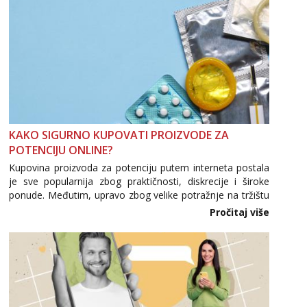
KAKO SIGURNO KUPOVATI PROIZVODE ZA
POTENCIJU ONLINE?
Kupovina proizvoda za potenciju putem interneta postala
je sve popularnija zbog praktičnosti, diskrecije i široke
ponude. Međutim, upravo zbog velike potražnje na tržištu
se pojavljuju i brojni krivotvoreni proizvodi, nepouzdane
Pročitaj više
internetske trgovine te proizvodi nepoznatog podrijetla. ...