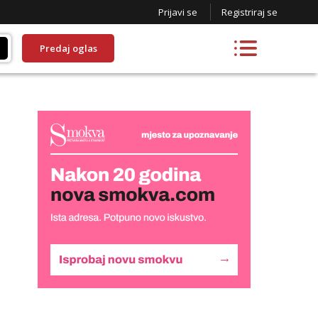
Prijavi se
Registriraj se
Predaj oglas
Liliana
Razgovaram :)