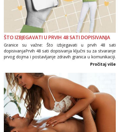
ŠTO IZBJEGAVATI U PRVIH 48 SATI DOPISIVANJA
Granice su važne: Što izbjegavati u prvih 48 sati
dopisivanjaPrvih 48 sati dopisivanja ključni su za stvaranje
prvog dojma i postavljanje zdravih granica u komunikaciji.
Važno je izbjeći prebrzo otkrivanje osobnih ili intimnih
Pročitaj više
informacija, jer nepoznata osoba još nije zaslužila to
povjerenje. Takođe...