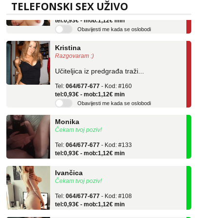
TELEFONSKI SEX UŽIVO
Tel:
064/677-677
- Kod: #69
tel:0,93€ - mob:1,12€ min
Obavijesti me kada se oslobodi
Kristina
Razgovaram :)
Učiteljica iz predgrađa traži...
Tel:
064/677-677
- Kod: #160
tel:0,93€ - mob:1,12€ min
Obavijesti me kada se oslobodi
Monika
Čekam tvoj poziv!
Tel:
064/677-677
- Kod: #133
tel:0,93€ - mob:1,12€ min
Ivančica
Čekam tvoj poziv!
Tel:
064/677-677
- Kod: #108
tel:0,93€ - mob:1,12€ min
Zara