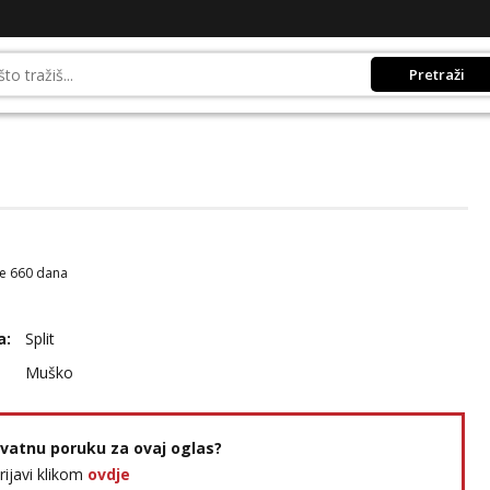
Pretraži
je 660 dana
a:
Split
Muško
rivatnu poruku za ovaj oglas?
prijavi klikom
ovdje