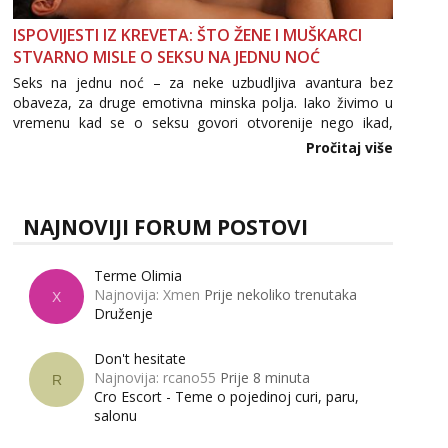
ISPOVIJESTI IZ KREVETA: ŠTO ŽENE I MUŠKARCI
STVARNO MISLE O SEKSU NA JEDNU NOĆ
Seks na jednu noć – za neke uzbudljiva avantura bez
obaveza, za druge emotivna minska polja. Iako živimo u
vremenu kad se o seksu govori otvorenije nego ikad,
tema „jedne noći strasti“ i dalje izaziva burne rasprave. Što
Pročitaj više
zapravo misle žene, a što muškarci? Jesu...
NAJNOVIJI FORUM POSTOVI
Terme Olimia
Najnovija: Xmen
Prije nekoliko trenutaka
X
Druženje
Don't hesitate
Najnovija: rcano55
Prije 8 minuta
R
Cro Escort - Teme o pojedinoj curi, paru,
salonu