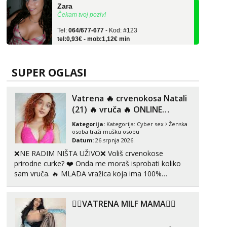
Čekam tvoj poziv!
Tel:
064/677-677
- Kod: #123
tel:0,93€ - mob:1,12€ min
Anđela
Čekam tvoj poziv!
SUPER OGLASI
Tel:
064/677-677
- Kod: #142
tel:0,93€ - mob:1,12€ min
Vatrena ‎️‍🔥 crvenokosa Natali
Liliana
(21) ‎️‍🔥 vruča‎ ️‍🔥 ONLINE
Razgovaram :)
ZABAVA
Kategorija:
Kategorija:
Cyber sex
Ženska
Tel:
064/677-677
- Kod: #69
osoba traži mušku osobu
tel:0,93€ - mob:1,12€ min
Datum:
26.srpnja 2026.
Obavijesti me kada se oslobodi
❌NE RADIM NIŠTA UŽIVO❌ Voliš crvenokose
prirodne curke? ❤️ Onda me moraš isprobati koliko
Kristina
sam vruča.‎ ️‍🔥 MLADA vražica koja ima 100%
Razgovaram :)
prorodne grudi, 💦 Misli su mi uvijek prljave i u svemu
Učiteljica iz predgrađa traži...
vidim samo užitak. 💦 U mojoj raznolikoj ponudi
❤️‍🔥VATRENA MILF MAMA❤️‍🔥
možeš pranaći nešto po svojoj mjeri. Sexi videa s
Tel:
064/677-677
- Kod: #160
kolegica...
tel:0,93€ - mob:1,12€ min
Obavijesti me kada se oslobodi