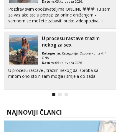
Datum:
03.kolovoza 2026.
Pozdrav svim obožavateljima ONLINE 🧡🧡🧡 Tu sam
za vas ako ste u potrazi za online druženjem -
samnom se možete zabaviti preko videopoziva, ili
ako vam nisam dovoljna radim i u paru i trojci s
kolegicama, svaka je drugačija 😉 Radim i vruća
U procesu rastave trazim
tipkanja uz slike i hot line pozive. Za vas sam
pripremila ...
nekog za sex
Kategorija:
Kategorija:
Osobni kontakti
ONA
Datum:
05.kolovoza 2026.
U procesu rastave , trazim nekog da isproba sa
mnom ono sto nisam mogla i smjela do sada
NAJNOVIJI ČLANCI