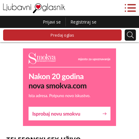
Prijavi se
Registriraj se
Predaj oglas
Liliana
Razgovaram :)