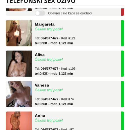
TELEFONSKI SEX UŽIVO
Tel:
064/677-677
- Kod: #69
tel:0,93€ - mob:1,12€ min
Obavijesti me kada se oslobodi
Margareta
Čekam tvoj poziv!
Tel:
064/677-677
- Kod: #121
tel:0,93€ - mob:1,12€ min
Alisa
Čekam tvoj poziv!
Tel:
064/677-677
- Kod: #106
tel:0,93€ - mob:1,12€ min
Vanesa
Čekam tvoj poziv!
Tel:
064/677-677
- Kod: #74
tel:0,93€ - mob:1,12€ min
Anita
Čekam tvoj poziv!
Tel:
064/677-677
- Kod: #87