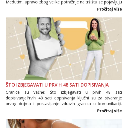
Međutim, upravo zbog velike potražnje na tržištu se pojavljuju
i brojni krivotvoreni proizvodi, nepouzdane internetske
Pročitaj više
trgovine te proizvodi nepoznatog podrijetla. ...
ŠTO IZBJEGAVATI U PRVIH 48 SATI DOPISIVANJA
Granice su važne: Što izbjegavati u prvih 48 sati
dopisivanjaPrvih 48 sati dopisivanja ključni su za stvaranje
prvog dojma i postavljanje zdravih granica u komunikaciji.
Važno je izbjeći prebrzo otkrivanje osobnih ili intimnih
Pročitaj više
informacija, jer nepoznata osoba još nije zaslužila to
povjerenje. Takođe...