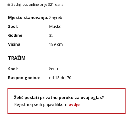
Zadnji put online prije 321 dana
Alisa
Čekam tvoj poziv!
Mjesto stanovanja:
Zagreb
Tel:
064/677-677
- Kod: #106
Spol:
Muško
tel:0,93€ - mob:1,12€ min
Godine:
35
Vanesa
Visina:
189 cm
Čekam tvoj poziv!
Tel:
064/677-677
- Kod: #74
TRAŽIM
tel:0,93€ - mob:1,12€ min
Spol:
ženu
Anita
Čekam tvoj poziv!
Raspon godina:
od 18 do 70
Tel:
064/677-677
- Kod: #87
tel:0,93€ - mob:1,12€ min
Želiš poslati privatnu poruku za ovaj oglas?
Zara
Registriraj se ili prijavi klikom
ovdje
Čekam tvoj poziv!
Tel:
064/677-677
- Kod: #123
tel:0,93€ - mob:1,12€ min