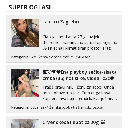
Anđela
SUPER OGLASI
Čekam tvoj poziv!
Tel:
064/677-677
- Kod: #142
Laura u Zagrebu
tel:0,93€ - mob:1,12€ min
Ciao ja sam Laura 27 g i uvijek
diskretno i namirisana sam i top higijena
😘 i nježna i klimatiziran prostor Trazim
sex za nagradu Radim klasican sex
Kategorija:
Sex
Ženska osoba traži mušku osobu
Pusenje i gutanje sperme Erotsko rublje
imam uvijek Lizati me mozes i ljubiti po
tijelu Iskljucivo neradim analni !!! I
💌💘💝💗Ena playboy zečica-sisata
neljubim se Wha...
crnka (36) hot slike, videa i c2c💗
Tražiš pravu MILF ženu za sebe? Onda
mi se obavezno javi. Crna duga kosa
koja prekriva bujne grudi kakve još nisi
vidio, čista ŠESTICA! A usne? O usnama
Kategorija:
Cyber sex
Ženska osoba traži mušku osobu
bolje da ni ne pričam. Prave pune usne
koje će ti se urezati u pamćenje, jer
vjeruj mi, takve još nisi vidio. Uvijek sam
Crvenokosa ljepotica 20g. 🤭
spremna za ONLOINE zabavu...