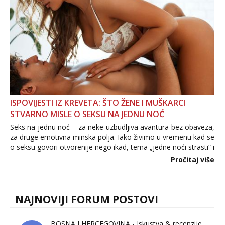
ISPOVIJESTI IZ KREVETA: ŠTO ŽENE I MUŠKARCI
STVARNO MISLE O SEKSU NA JEDNU NOĆ
Seks na jednu noć – za neke uzbudljiva avantura bez obaveza,
za druge emotivna minska polja. Iako živimo u vremenu kad se
o seksu govori otvorenije nego ikad, tema „jedne noći strasti“ i
dalje izaziva burne rasprave. Što zapravo misle žene, a što
Pročitaj više
muškarci? Jesu...
NAJNOVIJI FORUM POSTOVI
BOSNA I HERCEGOVINA - Iskustva & recenzije