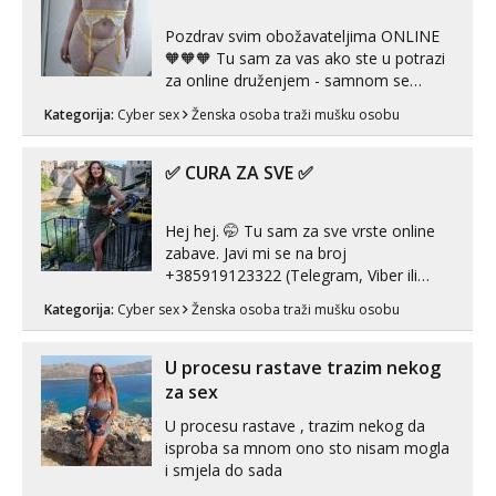
Pozdrav svim obožavateljima ONLINE
🧡🧡🧡 Tu sam za vas ako ste u potrazi
za online druženjem - samnom se
možete zabaviti preko videopoziva, ili
Kategorija:
Cyber sex
Ženska osoba traži mušku osobu
ako vam nisam dovoljna radim i u paru i
trojci s kolegicama, svaka je drugačija
😉 Radim i vruća tipkanja uz slike i hot
✅ CURA ZA SVE ✅
line pozive. Za vas sam pripremila ...
Hej hej. 🤭 Tu sam za sve vrste online
zabave. Javi mi se na broj
+385919123322 (Telegram, Viber ili
Whatsapp). 🤙 NE javljaj se na uzivo.
Kategorija:
Cyber sex
Ženska osoba traži mušku osobu
Hvala.
U procesu rastave trazim nekog
za sex
U procesu rastave , trazim nekog da
isproba sa mnom ono sto nisam mogla
i smjela do sada