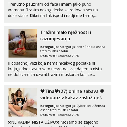
Trenutno pauziram od faxa i imam jako puno
vremena. Trazim nekog decka za redovan sex na
duze staze! Klikni na link ispod i nadji me tamo,
cekam te!
Tražim malo nježnosti i
razumjevanja
Kategorija:
Kategorija:
Sex
Ženska osoba
traži mušku osobu
Datum:
09.kolovoza 2026.
u dosadnoj vezi koja nema nikakvog pocetka ni
kraja,jednostavno sam nesretna. sve dajem a nista
ne dobivam za uzvrat.trazim muskarca koji ce
zadovoljiti moje potrebe,ne trazim puno samo malo
njeznosti i razumjevanja. volim njezan seks i njezne
💗Tina💗(27) online zabava 💗
poljupce po tijelu koji me jako pale,obozavam kad
muskar...
videopoziv kakav zaslužuješ
Kategorija:
Kategorija:
Cyber sex
Ženska
osoba traži mušku osobu
Datum:
01.kolovoza 2026.
❌NE RADIM NIŠTA UŽIVO❌ Možemo se zajedno