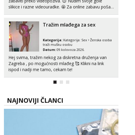
zabaviti preko videopoziva. 😉 Nudim svoje gole
slikice i razne videouradke. 🤩 Za online zabavu pošalji
poruku na Whatsapp, Telegram ili Viber. 😎 +385 91
912 3322 Za provjeru moje autentičnosti možeš me
Tražim mlađega za sex
vidjeti na videopozivu. 😉 S vama sam vec 5 ...
Kategorija:
Kategorija:
Sex
Ženska osoba
traži mušku osobu
Datum:
09.kolovoza 2026.
Hej svima, tražim nekog za diskretna druženja van
Zagreba , po mogućnosti mlađeg 🥰 Klikni na link
ispod i nadji me tamo, cekam te!
NAJNOVIJI ČLANCI