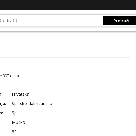
Pretraži
je 397 dana
a:
Hrvatska
ja:
Splitsko-dalmatinska
a:
Split
Muško
30