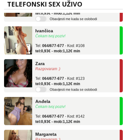
TELEFONSKI SEX UŽIVO
Tel:
064/677-677
- Kod: #121
tel:0,93€ - mob:1,12€ min
Obavijesti me kada se oslobodi
Ivančica
Čekam tvoj poziv!
Tel:
064/677-677
- Kod: #108
tel:0,93€ - mob:1,12€ min
Zara
Razgovaram :)
Tel:
064/677-677
- Kod: #123
tel:0,93€ - mob:1,12€ min
Obavijesti me kada se oslobodi
Anđela
Čekam tvoj poziv!
Tel:
064/677-677
- Kod: #142
tel:0,93€ - mob:1,12€ min
Margareta
Razgovaram :)