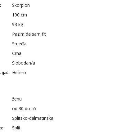
:
Škorpion
190 cm
93 kg
Pazim da sam fit
Smeđa
Crna
Slobodan/a
ija:
Hetero
ženu
od 30 do 55
Splitsko-dalmatinska
a:
Split