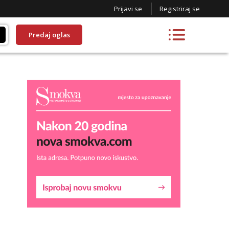
Prijavi se
Registriraj se
Predaj oglas
Margareta
Razgovaram :)