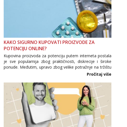
KAKO SIGURNO KUPOVATI PROIZVODE ZA
POTENCIJU ONLINE?
Kupovina proizvoda za potenciju putem interneta postala
je sve popularnija zbog praktičnosti, diskrecije i široke
ponude. Međutim, upravo zbog velike potražnje na tržištu
se pojavljuju i brojni krivotvoreni proizvodi, nepouzdane
Pročitaj više
internetske trgovine te proizvodi nepoznatog podrijetla. ...