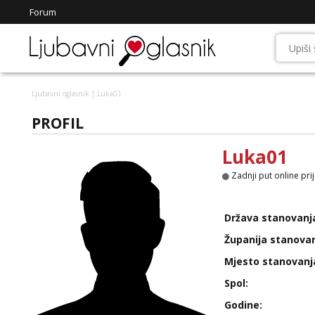
Forum
Ljubavni oglasnik
| Luka01
PROFIL
Luka01
Zadnji put online pri
Država stanovanj
Županija stanovan
Mjesto stanovanj
Spol:
Godine: