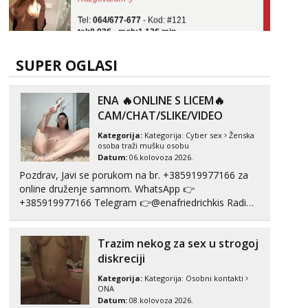
Tel:
064/677-677
- Kod: #121
tel:0,93€ - mob:1,12€ min
Obavijesti me kada se oslobodi
Ivančica
SUPER OGLASI
Čekam tvoj poziv!
Tel:
064/677-677
- Kod: #108
ENA 🔥ONLINE S LICEM🔥
tel:0,93€ - mob:1,12€ min
CAM/CHAT/SLIKE/VIDEO
Zara
Kategorija:
Kategorija:
Cyber sex
Ženska
Razgovaram :)
osoba traži mušku osobu
Datum:
06.kolovoza 2026.
Tel:
064/677-677
- Kod: #123
Pozdrav, Javi se porukom na br. +385919977166 za
tel:0,93€ - mob:1,12€ min
online druženje samnom. WhatsApp 👉
Obavijesti me kada se oslobodi
+385919977166 Telegram 👉@enafriedrichkis Radim
Anđela
videopozive s licem, solo i s partnerom, kolegicama
Čekam tvoj poziv!
(Tina&Natali), razne kombinacije halteri, haljine,
Trazim nekog za sex u strogoj
štikle, samostojeće itd. Nudim svakakva videa seksa,
Tel:
064/677-677
- Kod: #142
puš...
diskreciji
tel:0,93€ - mob:1,12€ min
Kategorija:
Kategorija:
Osobni kontakti
ONA
Datum:
08.kolovoza 2026.