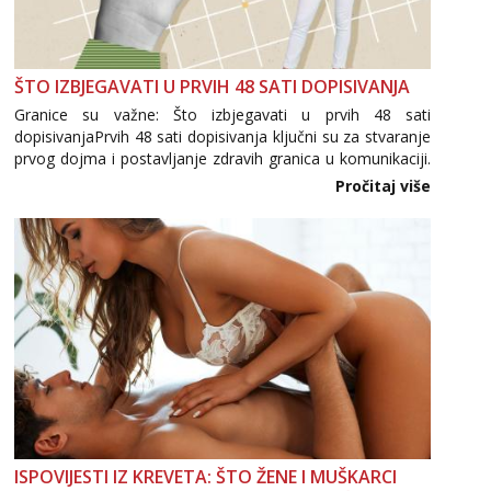
ŠTO IZBJEGAVATI U PRVIH 48 SATI DOPISIVANJA
Granice su važne: Što izbjegavati u prvih 48 sati
dopisivanjaPrvih 48 sati dopisivanja ključni su za stvaranje
prvog dojma i postavljanje zdravih granica u komunikaciji.
Važno je izbjeći prebrzo otkrivanje osobnih ili intimnih
Pročitaj više
informacija, jer nepoznata osoba još nije zaslužila to
povjerenje. Takođe...
ISPOVIJESTI IZ KREVETA: ŠTO ŽENE I MUŠKARCI