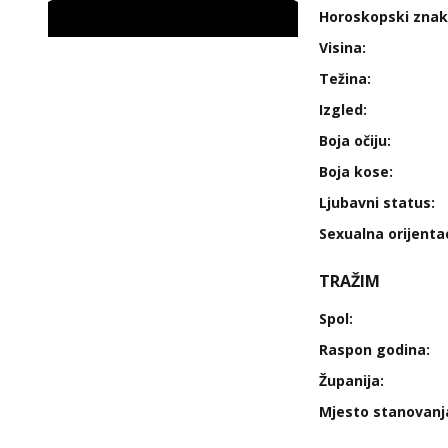
Horoskopski znak
Visina:
Težina:
Izgled:
Boja očiju:
Boja kose:
Ljubavni status:
Sexualna orijentac
TRAŽIM
Spol:
Raspon godina:
Županija:
Mjesto stanovanj