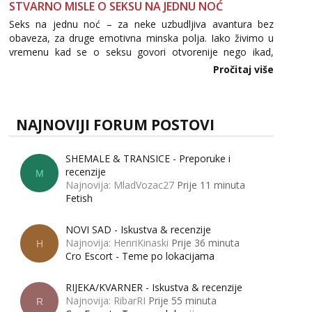
STVARNO MISLE O SEKSU NA JEDNU NOĆ
Seks na jednu noć – za neke uzbudljiva avantura bez
obaveza, za druge emotivna minska polja. Iako živimo u
vremenu kad se o seksu govori otvorenije nego ikad,
tema „jedne noći strasti“ i dalje izaziva burne rasprave. Što
Pročitaj više
zapravo misle žene, a što muškarci? Jesu...
NAJNOVIJI FORUM POSTOVI
SHEMALE & TRANSICE - Preporuke i
recenzije
M
Najnovija: MladVozac27
Prije 11 minuta
Fetish
NOVI SAD - Iskustva & recenzije
Najnovija: HenriKinaski
Prije 36 minuta
H
Cro Escort - Teme po lokacijama
RIJEKA/KVARNER - Iskustva & recenzije
Najnovija: RibarRI
Prije 55 minuta
R