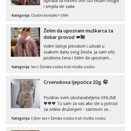
isproba sa mnom ono sto nisam mogla
i smjela do sada
Tel:
064/677-677
- Kod: #135
tel:0,93€ - mob:1,12€ min
Kategorija:
Osobni kontakti
ONA
Lili
Želim da upoznam muškarca za
Razgovaram :)
dobar provod 💋🌺
Tel:
064/677-677
- Kod: #128
tel:0,93€ - mob:1,12€ min
Volim šetnje prirodom i uživati u
Obavijesti me kada se oslobodi
svakom danu svog života. Ja sam vrlo
pozitivna žena i želim da upoznam
Zara
muškarca za dobar provod, naravno
Čekam tvoj poziv!
Kategorija:
Sex
Ženska osoba traži mušku osobu
može i nešto više.💋🌺 Klikni na link
Tel:
064/677-677
- Kod: #123
ispod i nadji me tamo, cekam te!
tel:0,93€ - mob:1,12€ min
Crvenokosa ljepotica 20g. 🤭
Anđela
Čekam tvoj poziv!
Pozdrav svim obožavateljima ONLINE
🧡🧡🧡 Tu sam za vas ako ste u potrazi
Tel:
064/677-677
- Kod: #142
za online druženjem - samnom se
tel:0,93€ - mob:1,12€ min
možete zabaviti preko videopoziva, ili
Kategorija:
Cyber sex
Ženska osoba traži mušku osobu
ako vam nisam dovoljna radim i u paru i
trojci s kolegicama, svaka je drugačija