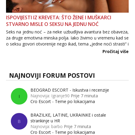
ISPOVIJESTI IZ KREVETA: ŠTO ŽENE I MUŠKARCI
STVARNO MISLE O SEKSU NA JEDNU NOĆ
Seks na jednu noć – za neke uzbudljiva avantura bez obaveza,
za druge emotivna minska polja. Iako živimo u vremenu kad se
o seksu govori otvorenije nego ikad, tema „jedne noći strasti“ i
dalje izaziva burne rasprave. Što zapravo misle žene, a što
Pročitaj više
muškarci? Jesu...
NAJNOVIJI FORUM POSTOVI
BEOGRAD ESCORT - Iskustva i recenzije
Najnovija: Igranje90
Prije 7 minuta
I
Cro Escort - Teme po lokacijama
BRAZILKE, LATINE, UKRAINKE i ostale
strankinje u HR
B
Najnovija: barbo
Prije 7 minuta
Cro Escort - Teme po lokacijama