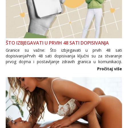
ŠTO IZBJEGAVATI U PRVIH 48 SATI DOPISIVANJA
Granice su važne: Što izbjegavati u prvih 48 sati
dopisivanjaPrvih 48 sati dopisivanja ključni su za stvaranje
prvog dojma i postavljanje zdravih granica u komunikaciji.
Važno je izbjeći prebrzo otkrivanje osobnih ili intimnih
Pročitaj više
informacija, jer nepoznata osoba još nije zaslužila to
povjerenje. Takođe...