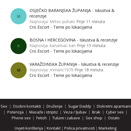
OSJEČKO BARANJSKA ŽUPANIJA - Iskustva &
recenzije
M
Najnovija: Mrtvo puhalo
Prije 11 minuta
Cro Escort - Teme po lokacijama
BOSNA I HERCEGOVINA - Iskustva & recenzije
Najnovija: kanarinac kan
Prije 15 minuta
K
Cro Escort - Teme po lokacijama
VARAŽDINSKA ŽUPANIJA - Iskustva & recenzije
Najnovija: mmaric1979
Prije 18 minuta
M
Cro Escort - Teme po lokacijama
Sex
|
Osobni kontakti
|
Druženje
|
Sugar Daddy
|
Diskretni aparmani
|
Potencija
|
Masaže i striptiz
|
Veza / ljubav
|
Brak
|
Cyber sex
|
Phone sex
|
Fetish
|
Tulumi i zabave
|
Sex shop
|
Ostalo
Uvjeti korištenja
|
Kontakt
|
Polica privatnosti
|
Marketing