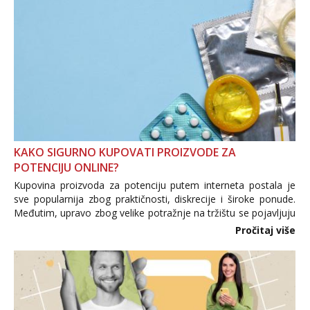
KAKO SIGURNO KUPOVATI PROIZVODE ZA
POTENCIJU ONLINE?
Kupovina proizvoda za potenciju putem interneta postala je
sve popularnija zbog praktičnosti, diskrecije i široke ponude.
Međutim, upravo zbog velike potražnje na tržištu se pojavljuju
i brojni krivotvoreni proizvodi, nepouzdane internetske
Pročitaj više
trgovine te proizvodi nepoznatog podrijetla. ...