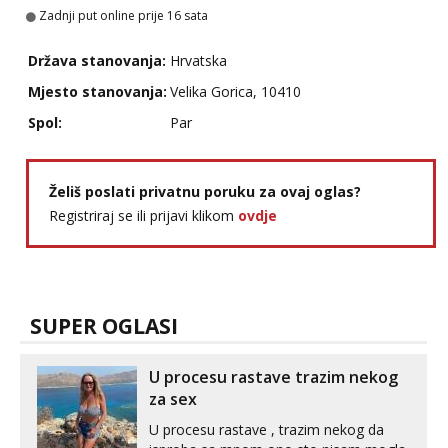
Tel:
064/677-677
- Kod: #69
Zadnji put online prije 16 sata
tel:0,93€ - mob:1,12€ min
Država stanovanja:
Hrvatska
Kristina
Razgovaram :)
Mjesto stanovanja:
Velika Gorica, 10410
Učiteljica iz predgrađa traži...
Spol:
Par
Tel:
064/677-677
- Kod: #160
tel:0,93€ - mob:1,12€ min
Obavijesti me kada se oslobodi
Želiš poslati privatnu poruku za ovaj oglas?
Registriraj se ili prijavi klikom
ovdje
Biljana
Čekam tvoj poziv!
Tel:
064/677-677
- Kod: #132
tel:0,93€ - mob:1,12€ min
SUPER OGLASI
Alisa
Čekam tvoj poziv!
Tel:
064/677-677
- Kod: #106
U procesu rastave trazim nekog
tel:0,93€ - mob:1,12€ min
za sex
Žana
U procesu rastave , trazim nekog da
Čekam tvoj poziv!