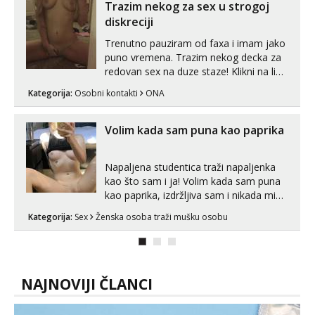
😉 Radim i vruća tipkanja uz slike i hot
Trazim nekog za sex u strogoj
line pozive. Za vas sam pripremila ...
diskreciji
Trenutno pauziram od faxa i imam jako
puno vremena. Trazim nekog decka za
redovan sex na duze staze! Klikni na link
ispod i nadji me tamo, cekam te!
Kategorija:
Osobni kontakti
ONA
Volim kada sam puna kao paprika
Napaljena studentica traži napaljenka
kao što sam i ja! Volim kada sam puna
kao paprika, izdržljiva sam i nikada mi
nije dosta seksa. Volim grubi seks i više
Kategorija:
Sex
Ženska osoba traži mušku osobu
puta dnevno bilo kad i bilo gdje zato se
javi što prije da me isprobaš Klikni na
link ispod i nadji me tamo, cekam te!
NAJNOVIJI ČLANCI