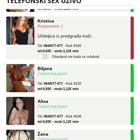
TELEFONSKI SEX UŽIVO
Tel:
064/677-677
- Kod: #69
tel:0,93€ - mob:1,12€ min
Kristina
Razgovaram :)
Učiteljica iz predgrađa traži...
Tel:
064/677-677
- Kod: #160
tel:0,93€ - mob:1,12€ min
Obavijesti me kada se oslobodi
Biljana
Čekam tvoj poziv!
Tel:
064/677-677
- Kod: #132
tel:0,93€ - mob:1,12€ min
Alisa
Čekam tvoj poziv!
Tel:
064/677-677
- Kod: #106
tel:0,93€ - mob:1,12€ min
Žana
Čekam tvoj poziv!