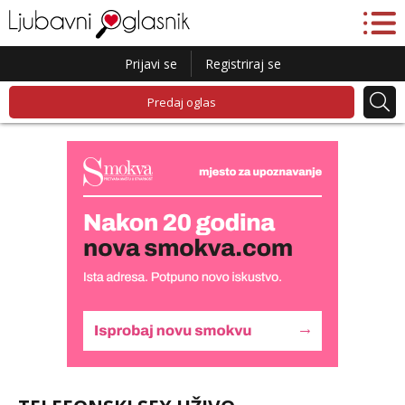
Prijavi se
Registriraj se
Predaj oglas
Liliana
Čekam tvoj poziv!