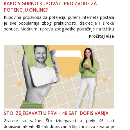
KAKO SIGURNO KUPOVATI PROIZVODE ZA
POTENCIJU ONLINE?
Kupovina proizvoda za potenciju putem interneta postala
je sve popularnija zbog praktičnosti, diskrecije i široke
ponude. Međutim, upravo zbog velike potražnje na tržištu
se pojavljuju i brojni krivotvoreni proizvodi, nepouzdane
Pročitaj više
internetske trgovine te proizvodi nepoznatog podrijetla. ...
ŠTO IZBJEGAVATI U PRVIH 48 SATI DOPISIVANJA
Granice su važne: Što izbjegavati u prvih 48 sati
dopisivanjaPrvih 48 sati dopisivanja ključni su za stvaranje