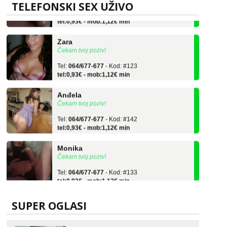
TELEFONSKI SEX UŽIVO
Tel:
064/677-677
- Kod: #133
tel:0,93€ - mob:1,12€ min
Zara
Čekam tvoj poziv!
Tel:
064/677-677
- Kod: #123
tel:0,93€ - mob:1,12€ min
Anđela
Čekam tvoj poziv!
Tel:
064/677-677
- Kod: #142
tel:0,93€ - mob:1,12€ min
Monika
Čekam tvoj poziv!
Tel:
064/677-677
- Kod: #133
tel:0,93€ - mob:1,12€ min
Zara
Čekam tvoj poziv!
SUPER OGLASI
Tel:
064/677-677
- Kod: #123
tel:0,93€ - mob:1,12€ min