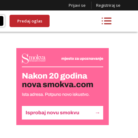
Prijavi se
Registriraj se
Predaj oglas
Monika
Čekam tvoj poziv!