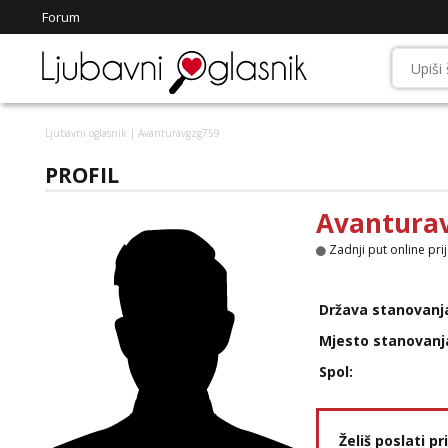
Forum
Ljubavni oglasnik
| Avanturavgzg759
PROFIL
Avantura
Zadnji put online pri
Država stanovanj
Mjesto stanovanj
Spol:
Želiš poslati p