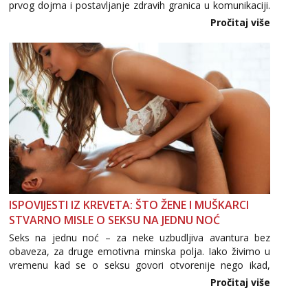
prvog dojma i postavljanje zdravih granica u komunikaciji.
Važno je izbjeći prebrzo otkrivanje osobnih ili intimnih
Pročitaj više
informacija, jer nepoznata osoba još nije zaslužila to
povjerenje. Takođe...
ISPOVIJESTI IZ KREVETA: ŠTO ŽENE I MUŠKARCI
STVARNO MISLE O SEKSU NA JEDNU NOĆ
Seks na jednu noć – za neke uzbudljiva avantura bez
obaveza, za druge emotivna minska polja. Iako živimo u
vremenu kad se o seksu govori otvorenije nego ikad,
tema „jedne noći strasti“ i dalje izaziva burne rasprave. Što
Pročitaj više
zapravo misle žene, a što muškarci? Jesu...