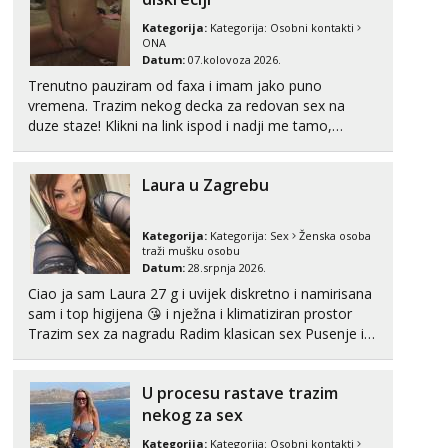
Kategorija:
Kategorija:
Osobni kontakti
ONA
Datum:
07.kolovoza 2026.
Trenutno pauziram od faxa i imam jako puno
vremena. Trazim nekog decka za redovan sex na
duze staze! Klikni na link ispod i nadji me tamo,
cekam te!
Laura u Zagrebu
Kategorija:
Kategorija:
Sex
Ženska osoba
traži mušku osobu
Datum:
28.srpnja 2026.
Ciao ja sam Laura 27 g i uvijek diskretno i namirisana
sam i top higijena 😘 i nježna i klimatiziran prostor
Trazim sex za nagradu Radim klasican sex Pusenje i
gutanje sperme Erotsko rublje imam uvijek Lizati me
mozes i ljubiti po tijelu Iskljucivo neradim analni !!! I
U procesu rastave trazim
neljubim se Wha...
nekog za sex
Kategorija:
Kategorija:
Osobni kontakti