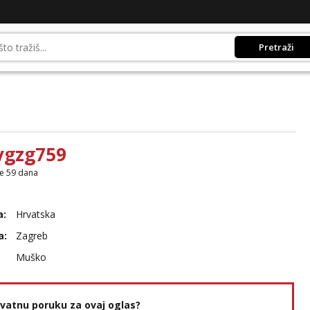
Pretraži
vgzg759
je 59 dana
a:
Hrvatska
a:
Zagreb
Muško
rivatnu poruku za ovaj oglas?