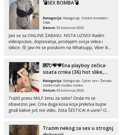
💣SEX BOMBA💣
Anđela
Čekam tvoj poziv!
Kategorija:
Kategorija:
Osobni kontakti
ONA
Tel:
064/677-677
- Kod: #142
Datum:
03.kolovoza 2026.
tel:0,93€ - mob:1,12€ min
Javi se za ONLINE ZABAVU. NISTA UZIVO! Radim
videopozive, dopisivanja, prodajem svoja videa i
slikice. 😚 Javi mi se porukom na Whatsupp, Viber ili
Telegram. +385 91 723 0045
💌💘💝💗Ena playboy zečica-
sisata crnka (36) hot slike,
videa i c2c💗
Kategorija:
Kategorija:
Cyber sex
Ženska
osoba traži mušku osobu
Datum:
06.kolovoza 2026.
Tražiš pravu MILF ženu za sebe? Onda mi se
obavezno javi. Crna duga kosa koja prekriva bujne
grudi kakve još nisi vidio, čista ŠESTICA! A usne? O
usnama bolje da ni ne pričam. Prave pune usne koje
će ti se urezati u pamćenje, jer vjeruj mi, takve još
Trazim nekog za sex u strogoj
nisi vidio. Uvijek sam spremna za ONLOINE zabavu...
diskreciji