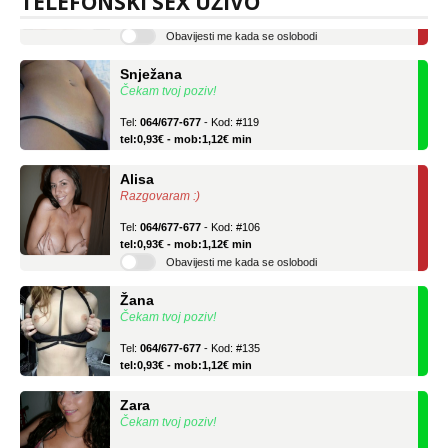
TELEFONSKI SEX UŽIVO
tel:0,93€ - mob:1,12€ min
Obavijesti me kada se oslobodi
Snježana
Čekam tvoj poziv!
Tel:
064/677-677
- Kod: #119
tel:0,93€ - mob:1,12€ min
Alisa
Razgovaram :)
Tel:
064/677-677
- Kod: #106
tel:0,93€ - mob:1,12€ min
Obavijesti me kada se oslobodi
Žana
Čekam tvoj poziv!
Tel:
064/677-677
- Kod: #135
tel:0,93€ - mob:1,12€ min
Zara
Čekam tvoj poziv!
Tel:
064/677-677
- Kod: #123