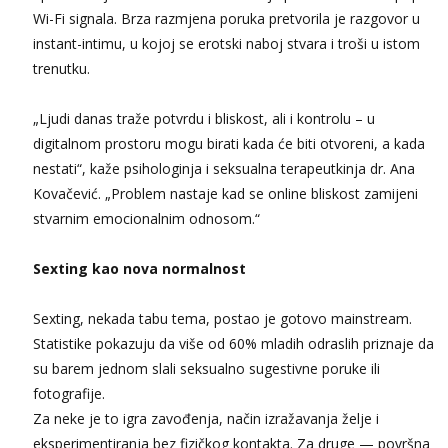
Wi-Fi signala. Brza razmjena poruka pretvorila je razgovor u
instant-intimu, u kojoj se erotski naboj stvara i troši u istom
trenutku.
„Ljudi danas traže potvrdu i bliskost, ali i kontrolu – u
digitalnom prostoru mogu birati kada će biti otvoreni, a kada
nestati“, kaže psihologinja i seksualna terapeutkinja dr. Ana
Kovačević. „Problem nastaje kad se online bliskost zamijeni
stvarnim emocionalnim odnosom.“
Sexting kao nova normalnost
Sexting, nekada tabu tema, postao je gotovo mainstream.
Statistike pokazuju da više od 60% mladih odraslih priznaje da
su barem jednom slali seksualno sugestivne poruke ili
fotografije.
Za neke je to igra zavođenja, način izražavanja želje i
eksperimentiranja bez fizičkog kontakta. Za druge — površna