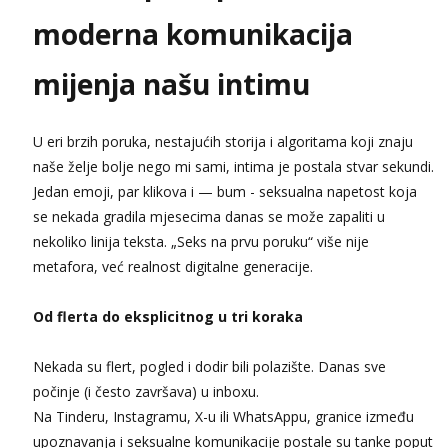
Obavijesti me kada se oslobodi
moderna komunikacija
Žana
Čekam tvoj poziv!
mijenja našu intimu
Tel:
064/677-677
- Kod: #135
tel:0,93€ - mob:1,12€ min
U eri brzih poruka, nestajućih storija i algoritama koji znaju
Zara
naše želje bolje nego mi sami, intima je postala stvar sekundi.
Čekam tvoj poziv!
Jedan emoji, par klikova i — bum - seksualna napetost koja
Tel:
064/677-677
- Kod: #123
se nekada gradila mjesecima danas se može zapaliti u
tel:0,93€ - mob:1,12€ min
nekoliko linija teksta. „Seks na prvu poruku“ više nije
Anđela
metafora, već realnost digitalne generacije.
Čekam tvoj poziv!
Tel:
064/677-677
- Kod: #142
Od flerta do eksplicitnog u tri koraka
tel:0,93€ - mob:1,12€ min
Nekada su flert, pogled i dodir bili polazište. Danas sve
počinje (i često završava) u inboxu.
Na Tinderu, Instagramu, X-u ili WhatsAppu, granice između
upoznavanja i seksualne komunikacije postale su tanke poput