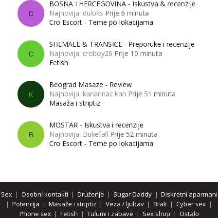
BOSNA I HERCEGOVINA - Iskustva & recenzije
Najnovija: duloks
Prije 6 minuta
D
Cro Escort - Teme po lokacijama
SHEMALE & TRANSICE - Preporuke i recenzije
Najnovija: croboy26
Prije 10 minuta
C
Fetish
Beograd Masaze - Review
Najnovija: kanarinac kan
Prije 51 minuta
K
Masaža i striptiz
MOSTAR - Iskustva i recenzije
Najnovija: Bukefall
Prije 52 minuta
B
Cro Escort - Teme po lokacijama
Sex
|
Osobni kontakti
|
Druženje
|
Sugar Daddy
|
Diskretni aparmani
|
Potencija
|
Masaže i striptiz
|
Veza / ljubav
|
Brak
|
Cyber sex
|
Phone sex
|
Fetish
|
Tulumi i zabave
|
Sex shop
|
Ostalo