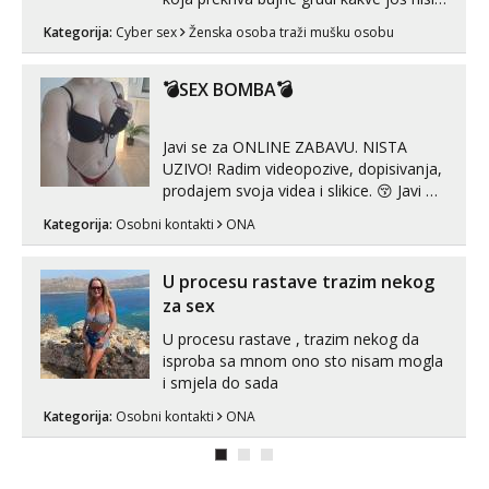
vidio, čista ŠESTICA! A usne? O usnama
Kategorija:
Cyber sex
Ženska osoba traži mušku osobu
bolje da ni ne pričam. Prave pune usne
koje će ti se urezati u pamćenje, jer
vjeruj mi, takve još nisi vidio. Uvijek sam
💣SEX BOMBA💣
spremna za ONLOINE zabavu...
Javi se za ONLINE ZABAVU. NISTA
UZIVO! Radim videopozive, dopisivanja,
prodajem svoja videa i slikice. 😚 Javi mi
se porukom na Whatsupp, Viber ili
Kategorija:
Osobni kontakti
ONA
Telegram. +385 91 723 0045
U procesu rastave trazim nekog
za sex
U procesu rastave , trazim nekog da
isproba sa mnom ono sto nisam mogla
i smjela do sada
Kategorija:
Osobni kontakti
ONA