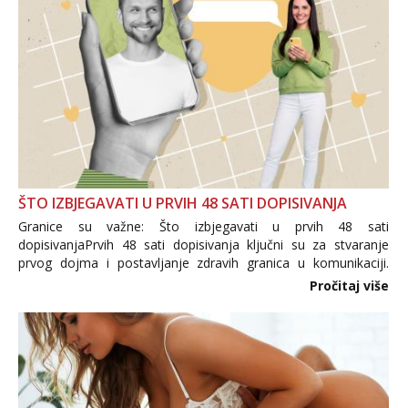
ŠTO IZBJEGAVATI U PRVIH 48 SATI DOPISIVANJA
Granice su važne: Što izbjegavati u prvih 48 sati
dopisivanjaPrvih 48 sati dopisivanja ključni su za stvaranje
prvog dojma i postavljanje zdravih granica u komunikaciji.
Važno je izbjeći prebrzo otkrivanje osobnih ili intimnih
Pročitaj više
informacija, jer nepoznata osoba još nije zaslužila to
povjerenje. Takođe...