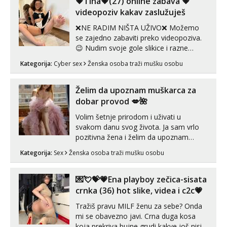
💗Tina💗(27) online zabava 💗
videopoziv kakav zaslužuješ
❌NE RADIM NIŠTA UŽIVO❌ Možemo
se zajedno zabaviti preko videopoziva.
😉 Nudim svoje gole slikice i razne
videouradke. 🤩 Za online zabavu pošalji
Kategorija:
Cyber sex
Ženska osoba traži mušku osobu
poruku na Whatsapp, Telegram ili Viber.
😎 +385 91 912 3322 Za provjeru moje
autentičnosti možeš me vidjeti na
Želim da upoznam muškarca za
videopozivu. 😉 S vama sam vec 5 ...
dobar provod 💋🌺
Volim šetnje prirodom i uživati u
svakom danu svog života. Ja sam vrlo
pozitivna žena i želim da upoznam
muškarca za dobar provod, naravno
Kategorija:
Sex
Ženska osoba traži mušku osobu
može i nešto više.💋🌺 Klikni na link
ispod i nadji me tamo, cekam te!
💌💘💝💗Ena playboy zečica-sisata
crnka (36) hot slike, videa i c2c💗
Tražiš pravu MILF ženu za sebe? Onda
mi se obavezno javi. Crna duga kosa
koja prekriva bujne grudi kakve još nisi