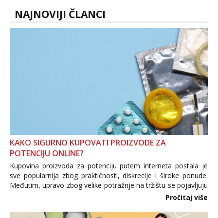
NAJNOVIJI ČLANCI
KAKO SIGURNO KUPOVATI PROIZVODE ZA
POTENCIJU ONLINE?
Kupovina proizvoda za potenciju putem interneta postala je
sve popularnija zbog praktičnosti, diskrecije i široke ponude.
Međutim, upravo zbog velike potražnje na tržištu se pojavljuju
i brojni krivotvoreni proizvodi, nepouzdane internetske
Pročitaj više
trgovine te proizvodi nepoznatog podrijetla. ...