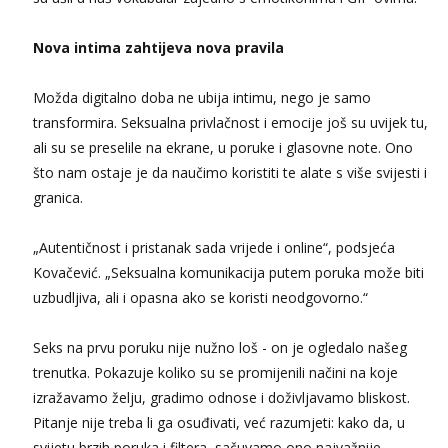
Nova intima zahtijeva nova pravila
Možda digitalno doba ne ubija intimu, nego je samo
transformira. Seksualna privlačnost i emocije još su uvijek tu,
ali su se preselile na ekrane, u poruke i glasovne note. Ono
što nam ostaje je da naučimo koristiti te alate s više svijesti i
granica.
„Autentičnost i pristanak sada vrijede i online“, podsjeća
Kovačević. „Seksualna komunikacija putem poruka može biti
uzbudljiva, ali i opasna ako se koristi neodgovorno.“
Seks na prvu poruku nije nužno loš - on je ogledalo našeg
trenutka. Pokazuje koliko su se promijenili načini na koje
izražavamo želju, gradimo odnose i doživljavamo bliskost.
Pitanje nije treba li ga osuđivati, već razumjeti: kako da, u
svijetu brzih poruka i filtera, sačuvamo ono najvažnije —