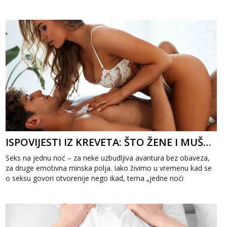
i...
ISPOVIJESTI IZ KREVETA: ŠTO ŽENE I MUŠKARCI STVARNO MISLE O SEKSU NA JEDNU NOĆ
Seks na jednu noć – za neke uzbudljiva avantura bez obaveza,
za druge emotivna minska polja. Iako živimo u vremenu kad se
o seksu govori otvorenije nego ikad, tema „jedne noći
strasti&ldqu...