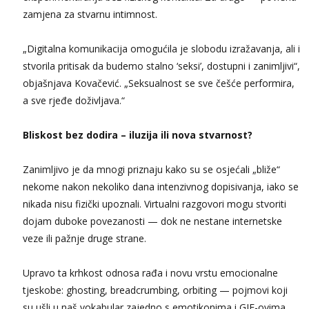
zamjena za stvarnu intimnost.
„Digitalna komunikacija omogućila je slobodu izražavanja, ali i
stvorila pritisak da budemo stalno ‘seksi’, dostupni i zanimljivi“,
objašnjava Kovačević. „Seksualnost se sve češće performira,
a sve rjeđe doživljava.“
Bliskost bez dodira – iluzija ili nova stvarnost?
Zanimljivo je da mnogi priznaju kako su se osjećali „bliže“
nekome nakon nekoliko dana intenzivnog dopisivanja, iako se
nikada nisu fizički upoznali. Virtualni razgovori mogu stvoriti
dojam duboke povezanosti — dok ne nestane internetske
veze ili pažnje druge strane.
Upravo ta krhkost odnosa rađa i novu vrstu emocionalne
tjeskobe: ghosting, breadcrumbing, orbiting — pojmovi koji
su ušli u naš vokabular zajedno s emotikonima i GIF-ovima.