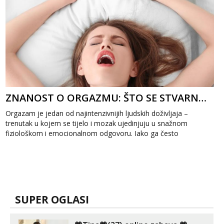
ZNANOST O ORGAZMU: ŠTO SE STVARNO DOGAĐA U TVOM MOZGU I TIJELU
Orgazam je jedan od najintenzivnijih ljudskih doživljaja –
trenutak u kojem se tijelo i mozak ujedinjuju u snažnom
fiziološkom i emocionalnom odgovoru. Iako ga često
povezujemo s užitkom,...
SUPER OGLASI