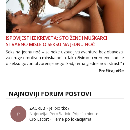
ISPOVIJESTI IZ KREVETA: ŠTO ŽENE I MUŠKARCI
STVARNO MISLE O SEKSU NA JEDNU NOĆ
Seks na jednu noć – za neke uzbudljiva avantura bez obaveza,
za druge emotivna minska polja. Iako živimo u vremenu kad se
o seksu govori otvorenije nego ikad, tema „jedne noći strasti“ i
dalje izaziva burne rasprave. Što zapravo misle žene, a što
Pročitaj više
muškarci? Jesu...
NAJNOVIJI FORUM POSTOVI
ZAGREB - Jel bio tko?
Najnovija: PeroBatinic
Prije 1 minute
P
Cro Escort - Teme po lokacijama