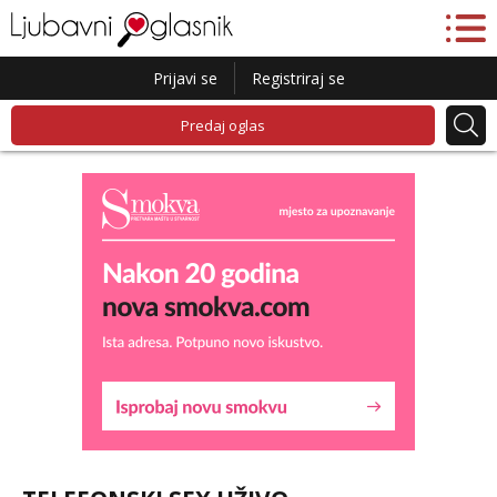
Prijavi se
Registriraj se
Predaj oglas
Liliana
Razgovaram :)
Tel:
064/677-677
- Kod: #69