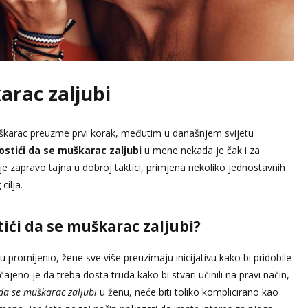
arac zaljubi
muškarac preuzme prvi korak, međutim u današnjem svijetu
ostići da se muškarac zaljubi
u mene nekada je čak i za
je zapravo tajna u dobroj taktici, primjena nekoliko jednostavnih
cilja.
stići da se muškarac zaljubi?
romijenio, žene sve više preuzimaju inicijativu kako bi pridobile
eno je da treba dosta truda kako bi stvari učinili na pravi način,
 da se muškarac zaljubi
u ženu, neće biti toliko komplicirano kao