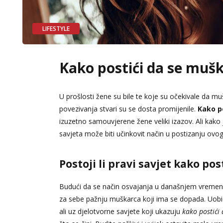
LIFESTYLE
Kako postići da se mušk
U prošlosti žene su bile te koje su očekivale da 
povezivanja stvari su se dosta promijenile.
Kako p
izuzetno samouvjerene žene veliki izazov. Ali kako 
savjeta može biti učinkovit način u postizanju ovog 
Postoji li pravi savjet kako po
Budući da se način osvajanja u današnjem vremenu p
za sebe pažnju muškarca koji ima se dopada. Uobičaj
ali uz djelotvorne savjete koji ukazuju
kako postići