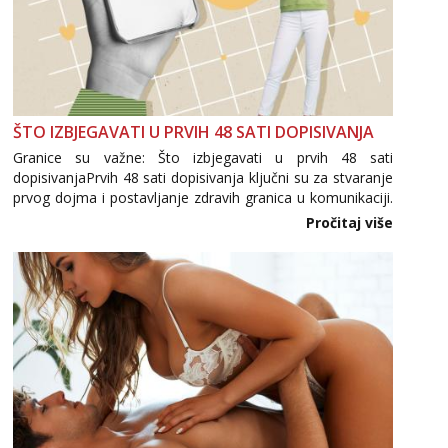
ŠTO IZBJEGAVATI U PRVIH 48 SATI DOPISIVANJA
Granice su važne: Što izbjegavati u prvih 48 sati
dopisivanjaPrvih 48 sati dopisivanja ključni su za stvaranje
prvog dojma i postavljanje zdravih granica u komunikaciji.
Važno je izbjeći prebrzo otkrivanje osobnih ili intimnih
Pročitaj više
informacija, jer nepoznata osoba još nije zaslužila to
povjerenje. Takođe...