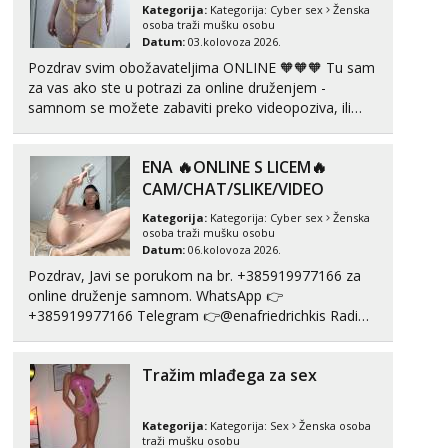
Kategorija:
Kategorija:
Cyber sex
Ženska
osoba traži mušku osobu
Datum:
03.kolovoza 2026.
Pozdrav svim obožavateljima ONLINE 🧡🧡🧡 Tu sam
za vas ako ste u potrazi za online druženjem -
samnom se možete zabaviti preko videopoziva, ili
ako vam nisam dovoljna radim i u paru i trojci s
kolegicama, svaka je drugačija 😉 Radim i vruća
ENA 🔥ONLINE S LICEM🔥
tipkanja uz slike i hot line pozive. Za vas sam
pripremila ...
CAM/CHAT/SLIKE/VIDEO
Kategorija:
Kategorija:
Cyber sex
Ženska
osoba traži mušku osobu
Datum:
06.kolovoza 2026.
Pozdrav, Javi se porukom na br. +385919977166 za
online druženje samnom. WhatsApp 👉
+385919977166 Telegram 👉@enafriedrichkis Radim
videopozive s licem, solo i s partnerom, kolegicama
(Tina&Natali), razne kombinacije halteri, haljine,
Tražim mlađega za sex
štikle, samostojeće itd. Nudim svakakva videa seksa,
puš...
Kategorija:
Kategorija:
Sex
Ženska osoba
traži mušku osobu