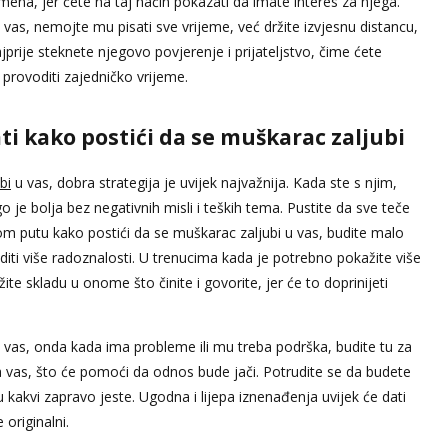
remena, jer ćete na taj način pokazati da imate interes za njega.
 vas, nemojte mu pisati sve vrijeme, već držite izvjesnu distancu,
prije steknete njegovo povjerenje i prijateljstvo, čime ćete
provoditi zajedničko vrijeme.
ti kako postići da se muškarac zaljubi
bi
u vas, dobra strategija je uvijek najvažnija. Kada ste s njim,
o je bolja bez negativnih misli i teških tema. Pustite da sve teče
rom putu kako postići da se muškarac zaljubi u vas, budite malo
uditi više radoznalosti. U trenucima kada je potrebno pokažite više
ite skladu u onome što činite i govorite, jer će to doprinijeti
 vas, onda kada ima probleme ili mu treba podrška, budite tu za
na vas, što će pomoći da odnos bude jači. Potrudite se da budete
kvu kakvi zapravo jeste. Ugodna i lijepa iznenađenja uvijek će dati
 originalni.