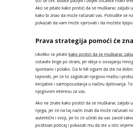
što se čini. Budite pažljivi i uvijek ostavite malo v
Ako se pitate kako postići da se muškarac zaljubi u
kako bi znao da može računati vas. Potrudite se naj
pokazati da vam može vjerovati i da možete lijepo 
Prava strategija pomoći će zna
Ukoliko se pitate
kako postići da se muškarac zalju
ostavite brige po strani, jer ideja o osvajanju mnog
spontano i polako. Da bi bili sigurni da ste na dob
tajnoviti, jer će to zagolicati njegovu maštu i prob
inicijative i samopouzdanja u načinu djelovanja. Tež
njegovom interesu za vas.
Ako ne znate kako postići da se muškarac zaljubi u
njega, jer će na taj način znati da može računati 
autentični i svoji, jer to će učiniti da vas zavoli ta
pozitivan poticaj i pokazati mu da ste u isto vrijeme