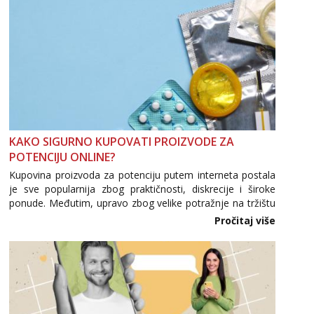
KAKO SIGURNO KUPOVATI PROIZVODE ZA
POTENCIJU ONLINE?
Kupovina proizvoda za potenciju putem interneta postala
je sve popularnija zbog praktičnosti, diskrecije i široke
ponude. Međutim, upravo zbog velike potražnje na tržištu
se pojavljuju i brojni krivotvoreni proizvodi, nepouzdane
Pročitaj više
internetske trgovine te proizvodi nepoznatog podrijetla. ...