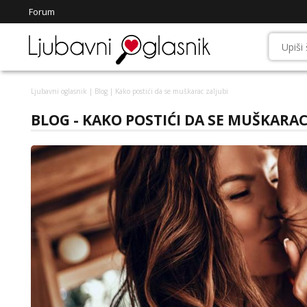
Forum
Ljubavni oglasnik
|
Blog
| Kako postići da se muškarac zaljubi
BLOG - KAKO POSTIĆI DA SE MUŠKARAC