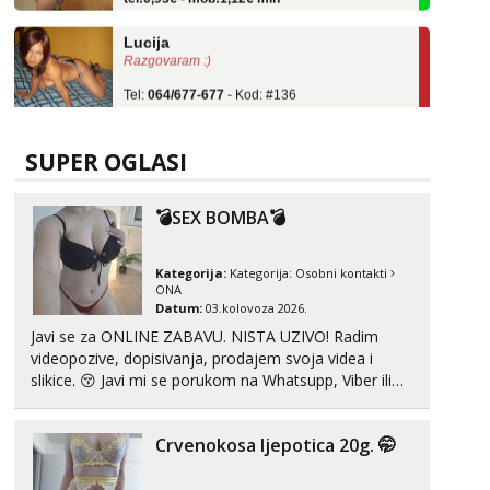
Lucija
Razgovaram :)
Tel:
064/677-677
- Kod: #136
tel:0,93€ - mob:1,12€ min
Obavijesti me kada se oslobodi
Ela
SUPER OGLASI
Razgovaram :)
Tel:
064/677-677
- Kod: #117
💣SEX BOMBA💣
tel:0,93€ - mob:1,12€ min
Obavijesti me kada se oslobodi
Kategorija:
Kategorija:
Osobni kontakti
Anđela
ONA
Čekam tvoj poziv!
Datum:
03.kolovoza 2026.
Javi se za ONLINE ZABAVU. NISTA UZIVO! Radim
Tel:
064/677-677
- Kod: #142
tel:0,93€ - mob:1,12€ min
videopozive, dopisivanja, prodajem svoja videa i
slikice. 😚 Javi mi se porukom na Whatsupp, Viber ili
Telegram. +385 91 723 0045
Crvenokosa ljepotica 20g. 🤭