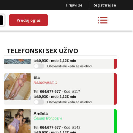
Prijavi se
Registriraj se
Predaj oglas
Lucija
Razgovaram :)
TELEFONSKI SEX UŽIVO
Tel:
064/677-677
- Kod: #136
tel:0,93€ - mob:1,12€ min
Obavijesti me kada se oslobodi
Ela
Razgovaram :)
Tel:
064/677-677
- Kod: #117
tel:0,93€ - mob:1,12€ min
Obavijesti me kada se oslobodi
Anđela
Čekam tvoj poziv!
Tel:
064/677-677
- Kod: #142
tel:0,93€ - mob:1,12€ min