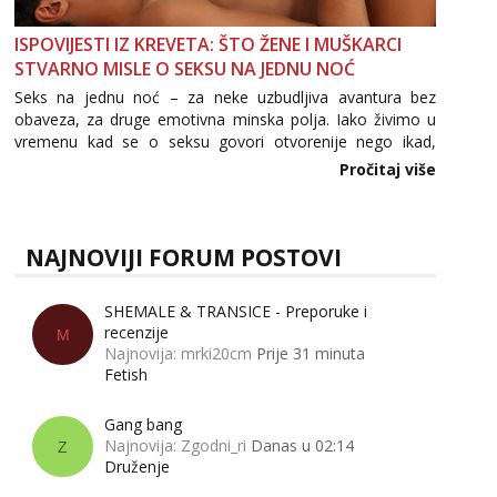
ISPOVIJESTI IZ KREVETA: ŠTO ŽENE I MUŠKARCI
STVARNO MISLE O SEKSU NA JEDNU NOĆ
Seks na jednu noć – za neke uzbudljiva avantura bez
obaveza, za druge emotivna minska polja. Iako živimo u
vremenu kad se o seksu govori otvorenije nego ikad,
tema „jedne noći strasti“ i dalje izaziva burne rasprave. Što
Pročitaj više
zapravo misle žene, a što muškarci? Jesu...
NAJNOVIJI FORUM POSTOVI
SHEMALE & TRANSICE - Preporuke i
recenzije
M
Najnovija: mrki20cm
Prije 31 minuta
Fetish
Gang bang
Najnovija: Zgodni_ri
Danas u 02:14
Z
Druženje