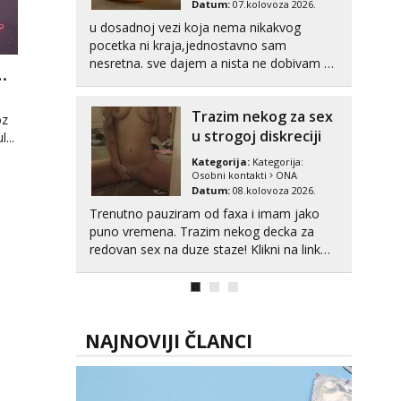
osobu
Datum:
07.kolovoza 2026.
u dosadnoj vezi koja nema nikakvog
pocetka ni kraja,jednostavno sam
nesretna. sve dajem a nista ne dobivam za
 KROZ GRANICE DRUŠTVENIH RAZLIKA
uzvrat.trazim muskarca koji ce zadovoljiti
moje potrebe,ne trazim puno samo malo
u
Trazim nekog za sex
njeznosti i razumjevanja. volim njezan
oz
seks i njezne poljupce po tijelu koji me
u strogoj diskreciji
...
jako pale,obozavam kad muskar...
Kategorija:
Kategorija:
Osobni kontakti
ONA
Datum:
08.kolovoza 2026.
Trenutno pauziram od faxa i imam jako
puno vremena. Trazim nekog decka za
redovan sex na duze staze! Klikni na link
ispod i nadji me tamo, cekam te!
NAJNOVIJI ČLANCI