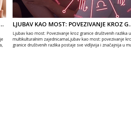
OJ U DIGITALNO DOBA: ZNAČAJ PRILAGOĐAVANJA NASTAVNIH METODA
LJUBAV KAO MOST: POVEZIVANJE
Ljubav kao most: Povezivanje kroz granice društvenih razlika 
je
multikulturalnim zajednicamaLjubav kao most: povezivanje kr
a,
granice društvenih razlika postaje sve vidljivija i značajnija u mul