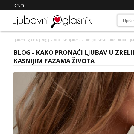
Forum
Ljubavni oglasnik
|
Blog
| Kako pronaći ljubav u zrelim godinama: Istine i mitovi o lju
BLOG - KAKO PRONAĆI LJUBAV U ZRELI
KASNIJIM FAZAMA ŽIVOTA