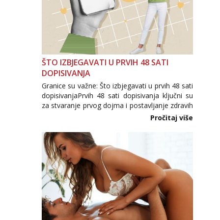
ŠTO IZBJEGAVATI U PRVIH 48 SATI
DOPISIVANJA
Granice su važne: Što izbjegavati u prvih 48 sati
dopisivanjaPrvih 48 sati dopisivanja ključni su
za stvaranje prvog dojma i postavljanje zdravih
granica u komunikaciji. Važno je izbjeći prebrzo
Pročitaj više
otkrivanje osobnih ili intimnih informacija, jer
nepoznata osoba još nije zaslužila to
povjerenje. Takođe...