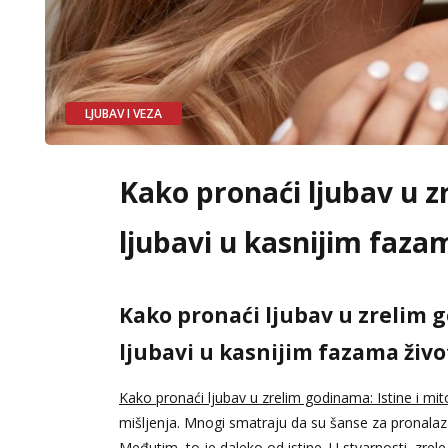
LJUBAV I VEZA
Kako pronaći ljubav u z
ljubavi u kasnijim faza
Kako pronaći ljubav u zrelim
ljubavi u kasnijim fazama živo
Kako pronaći ljubav u zrelim godinama: Istine i mit
mišljenja. Mnogi smatraju da su šanse za pronalaz
Međutim, to je daleko od istine. U stvarnosti, zrel