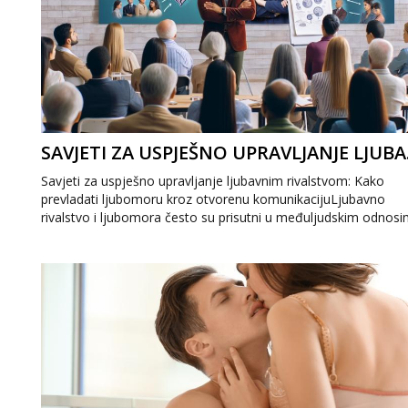
SAVJETI Z
Savjeti za uspješno upravljanje ljubavnim rivalstvom: Kako
prevladati ljubomoru kroz otvorenu komunikacijuLjubavno
rivalstvo i ljubomora često su prisutni u međuljudskim odnosi
ali uz prave savjete...