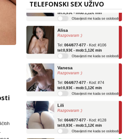
TELEFONSKI SEX UŽIVO
tel:0,93€ - mob:1,12€ min
Obavijesti me kada se oslobodi
Alisa
Razgovaram :)
Tel:
064/677-677
- Kod: #106
tel:0,93€ - mob:1,12€ min
Obavijesti me kada se oslobodi
Vanesa
Razgovaram :)
Tel:
064/677-677
- Kod: #74
tel:0,93€ - mob:1,12€ min
Obavijesti me kada se oslobodi
sti
Lili
Razgovaram :)
Tel:
064/677-677
- Kod: #128
tel:0,93€ - mob:1,12€ min
čitih
Obavijesti me kada se oslobodi
.
Anđela
avnog