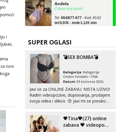
Čekam tvoj poziv!
jim
Tel:
064/677-677
- Kod: #142
 pomoći
tel:0,93€ - mob:1,12€ min
Snježana
Razgovaram :)
ju i
SUPER OGLASI
Tel:
064/677-677
- Kod: #119
ljubav,
tel:0,93€ - mob:1,12€ min
Obavijesti me kada se oslobodi
💣SEX BOMBA💣
inama
Alisa
 za novi
Razgovaram :)
Kategorija:
Kategorija:
nikoga
Osobni kontakti
ONA
Tel:
064/677-677
- Kod: #106
Datum:
03.kolovoza 2026.
tel:0,93€ - mob:1,12€ min
Obavijesti me kada se oslobodi
Javi se za ONLINE ZABAVU. NISTA UZIVO!
Radim videopozive, dopisivanja, prodajem
Vanesa
svoja videa i slikice. 😚 Javi mi se porukom
Razgovaram :)
na Whatsupp, Viber ili Telegram. +385 91
723 0045
Tel:
064/677-677
- Kod: #74
💗Tina💗(27) online
tel:0,93€ - mob:1,12€ min
Obavijesti me kada se oslobodi
zabava 💗 videopoziv
kakav zaslužuješ