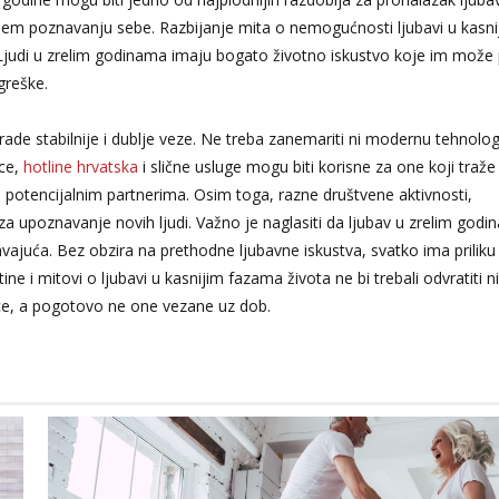
oljem poznavanju sebe. Razbijanje mita o nemogućnosti ljubavi u kasni
Ljudi u zrelim godinama imaju bogato životno iskustvo koje im može
greške.
e stabilnije i dublje veze. Ne treba zanemariti ni modernu tehnologi
ice,
hotline hrvatska
i slične usluge mogu biti korisne za one koji traže 
potencijalnim partnerima. Osim toga, razne društvene aktivnosti,
i za upoznavanje novih ljudi. Važno je naglasiti da ljubav u zrelim god
vajuća. Bez obzira na prethodne ljubavne iskustva, svatko ima priliku
ne i mitovi o ljubavi u kasnijim fazama života ne bi trebali odvratiti 
ice, a pogotovo ne one vezane uz dob.