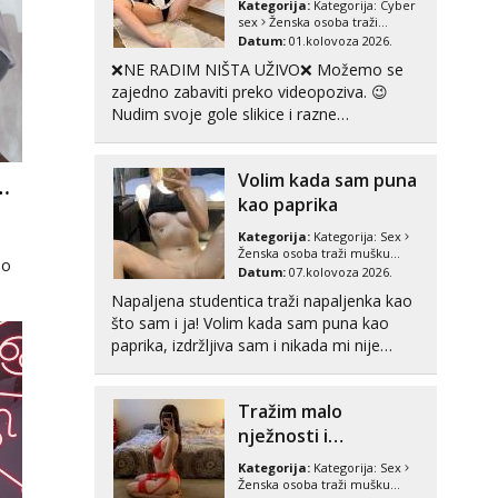
Kategorija:
Kategorija:
Cyber
Lili
sex
Ženska osoba traži
Razgovaram :)
mušku osobu
Datum:
01.kolovoza 2026.
Tel:
064/677-677
- Kod: #128
❌NE RADIM NIŠTA UŽIVO❌ Možemo se
tel:0,93€ - mob:1,12€ min
zajedno zabaviti preko videopoziva. 😉
Obavijesti me kada se oslobodi
Nudim svoje gole slikice i razne
videouradke. 🤩 Za online zabavu pošalji
Anđela
poruku na Whatsapp, Telegram ili Viber. 😎
Čekam tvoj poziv!
Volim kada sam puna
+385 91 912 3322 Za provjeru moje
VREMENO ODRŽATI OTVORENOST U LJUBAVNOJ VEZI
Tel:
064/677-677
- Kod: #142
autentičnosti možeš me vidjeti na
kao paprika
tel:0,93€ - mob:1,12€ min
videopozivu. 😉 S vama sam vec 5 ...
Kategorija:
Kategorija:
Sex
Ženska osoba traži mušku
no
osobu
Datum:
07.kolovoza 2026.
Napaljena studentica traži napaljenka kao
što sam i ja! Volim kada sam puna kao
paprika, izdržljiva sam i nikada mi nije
dosta seksa. Volim grubi seks i više puta
dnevno bilo kad i bilo gdje zato se javi što
Tražim malo
prije da me isprobaš Klikni na link ispod i
nadji me tamo, cekam te!
nježnosti i
razumjevanja
Kategorija:
Kategorija:
Sex
Ženska osoba traži mušku