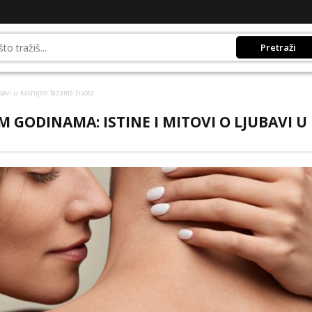
Pretraži
bavi u kasnijim fazama života
M GODINAMA: ISTINE I MITOVI O LJUBAVI U