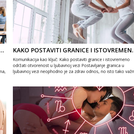
A USPJEŠNO UPRAVLJANJE LJUBAVNIM RIVALSTVOM: KAKO PREVLADATI LJUBOMORU
KAKO POSTAVITI GRANICE I ISTO
Komunikacija kao ključ: Kako postaviti granice i istovremeno
održati otvorenost u ljubavnoj vezi Postavljanje granica u
ma,
ljubavnoj vezi neophodno je za zdrav odnos, no isto tako važ
je očuvati otvor...