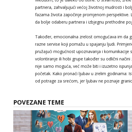
partnera, zahvaljujući većoj životnoj mudrosti i b
fazama života započinje promjenom perspektive. 
da bolje odaberu partnera i izbjegnu prethodne po
Također, emocionalna zrelost omogućava im da grad
razne servise koji pomažu u spajanju ljudi. Primjer
pružajući mogućnost upoznavanja i komunikacije s 
volontiranje ili hobi grupe također su odlični način
nije samo moguća, već može biti i izuzetno ispunja
početak. Kako pronaći ljubav u zrelim godinama: Isti
od potrage za srećom, jer ljubav ne poznaje gran
POVEZANE TEME