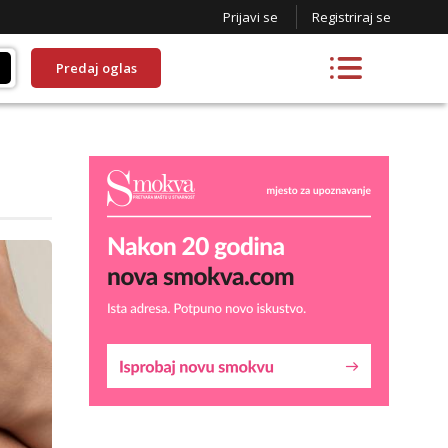
Prijavi se
Registriraj se
Predaj oglas
Snježana
Razgovaram :)
Tel:
064/677-677
- Kod: #119