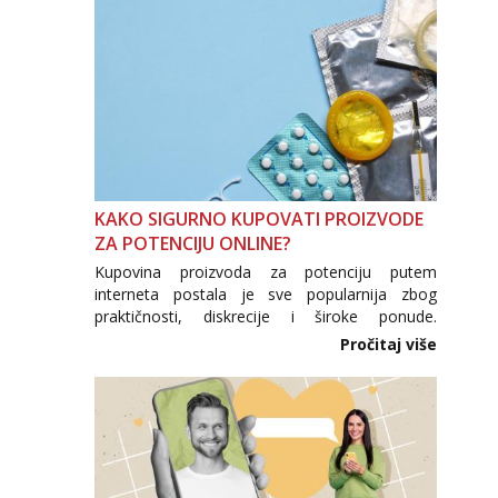
KAKO SIGURNO KUPOVATI PROIZVODE
ZA POTENCIJU ONLINE?
Kupovina proizvoda za potenciju putem
interneta postala je sve popularnija zbog
praktičnosti, diskrecije i široke ponude.
Međutim, upravo zbog velike potražnje na
Pročitaj više
tržištu se pojavljuju i brojni krivotvoreni
proizvodi, nepouzdane internetske trgovine te
proizvodi nepoznatog podrijetla. ...