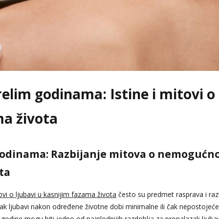
relim godinama: Istine i mitovi o
ma života
 godinama: Razbijanje mitova o nemogućno
ta
ovi o ljubavi u kasnijim fazama života
često su predmet rasprava i razli
ak ljubavi nakon određene životne dobi minimalne ili čak nepostojeće
e godine mogu biti jedno od najplodnijih razdoblja za pronalazak ljub