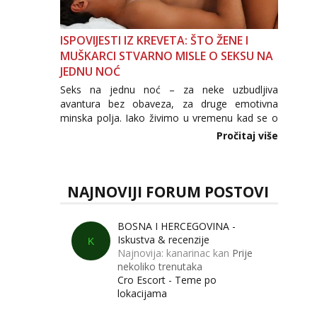
ISPOVIJESTI IZ KREVETA: ŠTO ŽENE I
MUŠKARCI STVARNO MISLE O SEKSU NA
JEDNU NOĆ
Seks na jednu noć – za neke uzbudljiva
avantura bez obaveza, za druge emotivna
minska polja. Iako živimo u vremenu kad se o
seksu govori otvorenije nego ikad, tema „jedne
Pročitaj više
noći strasti“ i dalje izaziva burne rasprave. Što
zapravo misle žene, a što muškarci? Jesu...
NAJNOVIJI FORUM POSTOVI
BOSNA I HERCEGOVINA -
Iskustva & recenzije
K
Najnovija: kanarinac kan
Prije
nekoliko trenutaka
Cro Escort - Teme po
lokacijama