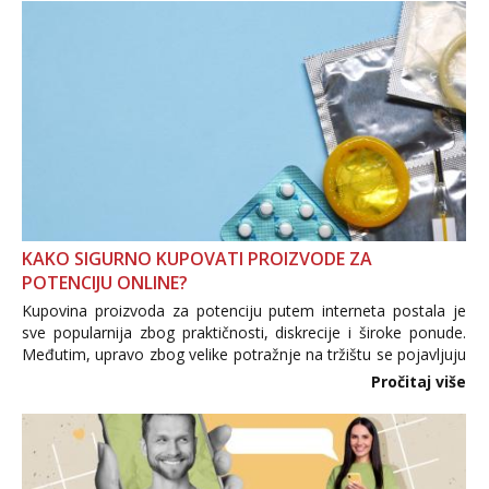
KAKO SIGURNO KUPOVATI PROIZVODE ZA
POTENCIJU ONLINE?
Kupovina proizvoda za potenciju putem interneta postala je
sve popularnija zbog praktičnosti, diskrecije i široke ponude.
Međutim, upravo zbog velike potražnje na tržištu se pojavljuju
i brojni krivotvoreni proizvodi, nepouzdane internetske
Pročitaj više
trgovine te proizvodi nepoznatog podrijetla. ...