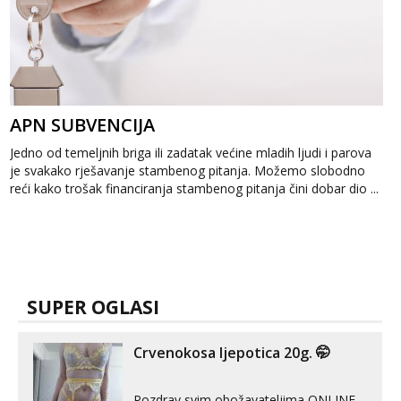
APN SUBVENCIJA
Jedno od temeljnih briga ili zadatak većine mladih ljudi i parova
je svakako rješavanje stambenog pitanja. Možemo slobodno
reći kako trošak financiranja stambenog pitanja čini dobar dio ...
SUPER OGLASI
Crvenokosa ljepotica 20g. 🤭
Pozdrav svim obožavateljima ONLINE