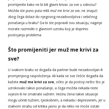
Ivančica
promijenite kako ne bi bili glavni krivac za sve u odnosu?
Čekam tvoj poziv!
Možda ste puno puta rekli
muž me krivi za sve
, ne znajući
Tel:
064/677-677
- Kod: #108
zbog čega dolazi do njegovog nezadovoljstva i sebičnog
tel:0,93€ - mob:1,12€ min
ponašanja u braku? Da bi ste popravili ovu situaciju, najprije
morate razmisliti o glavnom uzroku koji je doprinio
Zara
Čekam tvoj poziv!
postojanju problema.
Tel:
064/677-677
- Kod: #123
tel:0,93€ - mob:1,12€ min
Što promijeniti jer muž me krivi za
Anđela
sve?
Čekam tvoj poziv!
Tel:
064/677-677
- Kod: #142
U svakom braku se događa da partner bude nezadovoljan ili
tel:0,93€ - mob:1,12€ min
promjenjivog raspoloženja. Ali kada se sve češće događa da
kažete
muž me krivi za sve
, očito je da postoji nešto što je
uzrokovalo takvo ponašanje, a čega možda nekada niste
svjesni ili ne smatrate važnim. Većinu žena takve situacije
mogu učiniti tužnim, tjeskobnim, a nekada i depresivnim, jer u
stalnom strahu od kritika jasno je da nitko ne može ostati