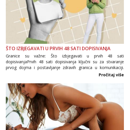
ŠTO IZBJEGAVATI U PRVIH 48 SATI DOPISIVANJA
Granice su važne: Što izbjegavati u prvih 48 sati
dopisivanjaPrvih 48 sati dopisivanja ključni su za stvaranje
prvog dojma i postavljanje zdravih granica u komunikaciji.
Važno je izbjeći prebrzo otkrivanje osobnih ili intimnih
Pročitaj više
informacija, jer nepoznata osoba još nije zaslužila to
povjerenje. Takođe...