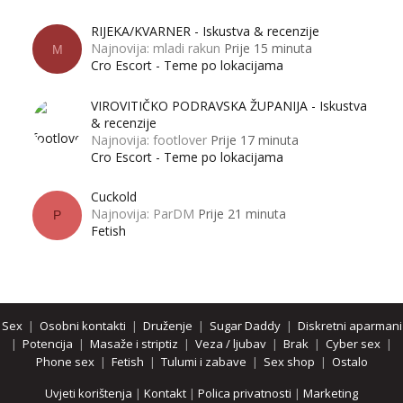
RIJEKA/KVARNER - Iskustva & recenzije
Najnovija: mladi rakun
Prije 15 minuta
M
Cro Escort - Teme po lokacijama
VIROVITIČKO PODRAVSKA ŽUPANIJA - Iskustva
& recenzije
Najnovija: footlover
Prije 17 minuta
Cro Escort - Teme po lokacijama
Cuckold
Najnovija: ParDM
Prije 21 minuta
P
Fetish
Sex
|
Osobni kontakti
|
Druženje
|
Sugar Daddy
|
Diskretni aparmani
|
Potencija
|
Masaže i striptiz
|
Veza / ljubav
|
Brak
|
Cyber sex
|
Phone sex
|
Fetish
|
Tulumi i zabave
|
Sex shop
|
Ostalo
Uvjeti korištenja
|
Kontakt
|
Polica privatnosti
|
Marketing