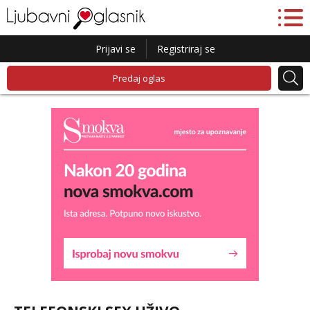
Prijavi se
Registriraj se
Predaj oglas
Daria
Razgovaram :)
Tel:
064/677-677
- Kod: #75