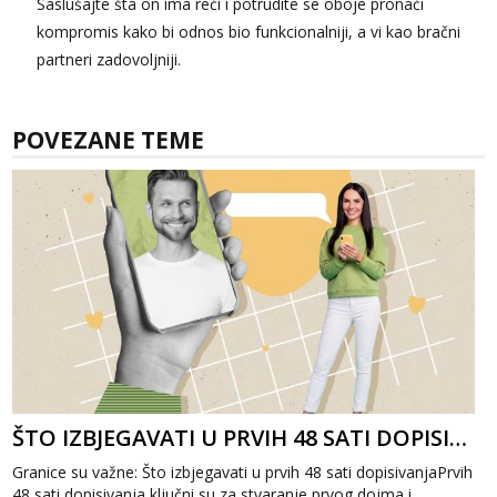
Saslušajte šta on ima reći i potrudite se oboje pronaći
kompromis kako bi odnos bio funkcionalniji, a vi kao bračni
partneri zadovoljniji.
POVEZANE TEME
ŠTO IZBJEGAVATI U PRVIH 48 SATI DOPISIVANJA
Granice su važne: Što izbjegavati u prvih 48 sati dopisivanjaPrvih
48 sati dopisivanja ključni su za stvaranje prvog dojma i