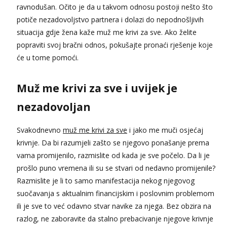
ravnodušan. Očito je da u takvom odnosu postoji nešto što
potiče nezadovoljstvo partnera i dolazi do nepodnošljivih
situacija gdje žena kaže muž me krivi za sve. Ako želite
popraviti svoj bračni odnos, pokušajte pronaći rješenje koje
će u tome pomoći.
Muž me krivi za sve i uvijek je
nezadovoljan
Svakodnevno
muž me krivi za sve
i jako me muči osjećaj
krivnje. Da bi razumjeli zašto se njegovo ponašanje prema
vama promijenilo, razmislite od kada je sve počelo. Da li je
prošlo puno vremena ili su se stvari od nedavno promijenile?
Razmislite je li to samo manifestacija nekog njegovog
suočavanja s aktualnim financijskim i poslovnim problemom
ili je sve to već odavno stvar navike za njega. Bez obzira na
razlog, ne zaboravite da stalno prebacivanje njegove krivnje