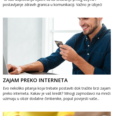
postavljanje zdravih granica u komunikaciji. Važno je izbjeći
prebrzo otkri...
ZAJAM PREKO INTERNETA
Evo nekoliko pitanja koja trebate postaviti dok tražite brzi zajam
preko interneta. Kakav je vaš kredit? Mnogi zajmodavci na mreži
uzimaju u obzir dodatne čimbenike, poput povijesti vaše...