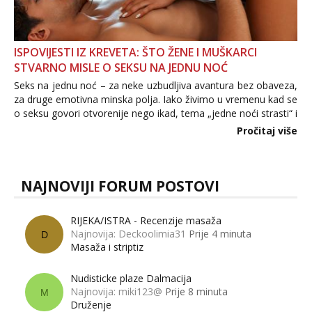
ISPOVIJESTI IZ KREVETA: ŠTO ŽENE I MUŠKARCI
STVARNO MISLE O SEKSU NA JEDNU NOĆ
Seks na jednu noć – za neke uzbudljiva avantura bez obaveza,
za druge emotivna minska polja. Iako živimo u vremenu kad se
o seksu govori otvorenije nego ikad, tema „jedne noći strasti“ i
dalje izaziva burne rasprave. Što zapravo misle žene, a što
Pročitaj više
muškarci? Jesu...
NAJNOVIJI FORUM POSTOVI
RIJEKA/ISTRA - Recenzije masaža
Najnovija: Deckoolimia31
Prije 4 minuta
D
Masaža i striptiz
Nudisticke plaze Dalmacija
Najnovija: miki123@
Prije 8 minuta
M
Druženje