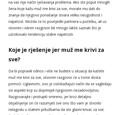
na vas nije način rješavanja problema. Ako ste poput mnogih
žena koje kažu muž me krivi za sve, morate mu dati do
znanja da njegovo ponašanje stvara veliku neugodnost i
napetost. Možda će to povrijediti partnera u početku, ali uz
otvoren i iskren razgovor bit mnogo lakše saznati što je
uzrokovalo tendenciju stalne napetosti.
Koje je rješenje jer muž me krivi za
sve?
Da bi popravili odnos i više ne budete u situaciji da kažete
muž me krivi za sve, otvoren razgovor će u tome dosta
pomoći. Uglavnom, ovo je oslobađajući način da se sagledaju
svi aspekti koji su doprinijeli njegovom nezadovoljstvu.
Razgovarajte i pristupiti smireno, jer kroz detaljno
objašnjenje on će razumjeti sve ono što vam je stvorilo
nelagodu u stalnim pritužbama da ste glavni krivac za sve.