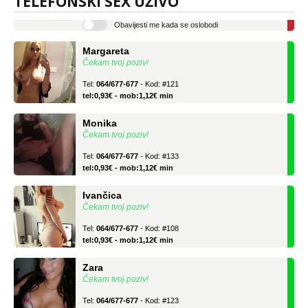
TELEFONSKI SEX UŽIVO
tel:0,93€ - mob:1,12€ min
Obavijesti me kada se oslobodi
Margareta
Čekam tvoj poziv!
Tel:
064/677-677
- Kod: #121
tel:0,93€ - mob:1,12€ min
Monika
Čekam tvoj poziv!
Tel:
064/677-677
- Kod: #133
tel:0,93€ - mob:1,12€ min
Ivančica
Čekam tvoj poziv!
Tel:
064/677-677
- Kod: #108
tel:0,93€ - mob:1,12€ min
Zara
Čekam tvoj poziv!
Tel:
064/677-677
- Kod: #123
tel:0,93€ - mob:1,12€ min