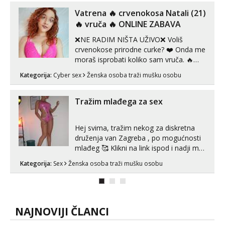
ispod i nadji me tamo, cekam te!
Vatrena ‎️‍🔥 crvenokosa Natali (21)
‎️‍🔥 vruča‎ ️‍🔥 ONLINE ZABAVA
❌NE RADIM NIŠTA UŽIVO❌ Voliš
crvenokose prirodne curke? ❤️ Onda me
moraš isprobati koliko sam vruča.‎ ️‍🔥
MLADA vražica koja ima 100%
Kategorija:
Cyber sex
Ženska osoba traži mušku osobu
prorodne grudi, 💦 Misli su mi uvijek
prljave i u svemu vidim samo užitak. 💦
U mojoj raznolikoj ponudi možeš
Tražim mlađega za sex
pranaći nešto po svojoj mjeri. Sexi videa
s kolegica...
Hej svima, tražim nekog za diskretna
druženja van Zagreba , po mogućnosti
mlađeg 🥰 Klikni na link ispod i nadji me
tamo, cekam te!
Kategorija:
Sex
Ženska osoba traži mušku osobu
NAJNOVIJI ČLANCI