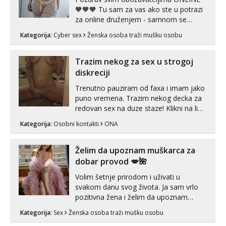
🧡🧡🧡 Tu sam za vas ako ste u potrazi
za online druženjem - samnom se
možete zabaviti preko videopoziva, ili
Kategorija:
Cyber sex
Ženska osoba traži mušku osobu
ako vam nisam dovoljna radim i u paru i
trojci s kolegicama, svaka je drugačija
😉 Radim i vruća tipkanja uz slike i hot
Trazim nekog za sex u strogoj
line pozive. Za vas sam pripremila ...
diskreciji
Trenutno pauziram od faxa i imam jako
puno vremena. Trazim nekog decka za
redovan sex na duze staze! Klikni na link
ispod i nadji me tamo, cekam te!
Kategorija:
Osobni kontakti
ONA
Želim da upoznam muškarca za
dobar provod 💋🌺
Volim šetnje prirodom i uživati u
svakom danu svog života. Ja sam vrlo
pozitivna žena i želim da upoznam
muškarca za dobar provod, naravno
Kategorija:
Sex
Ženska osoba traži mušku osobu
može i nešto više.💋🌺 Klikni na link