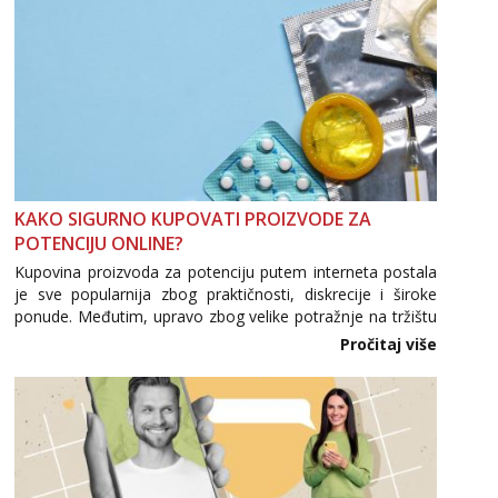
KAKO SIGURNO KUPOVATI PROIZVODE ZA
POTENCIJU ONLINE?
Kupovina proizvoda za potenciju putem interneta postala
je sve popularnija zbog praktičnosti, diskrecije i široke
ponude. Međutim, upravo zbog velike potražnje na tržištu
se pojavljuju i brojni krivotvoreni proizvodi, nepouzdane
Pročitaj više
internetske trgovine te proizvodi nepoznatog podrijetla. ...