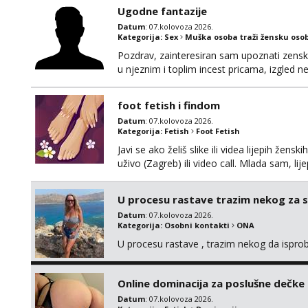
Ugodne fantazije
Datum
: 07.kolovoza 2026.
Kategorija:
Sex
Muška osoba traži žensku oso
Pozdrav, zainteresiran sam upoznati zensku 
u njeznim i toplim incest pricama, izgled neb
na mail, viber, wapp ili zovite. Samo ozbiljn
foot fetish i findom
Datum
: 07.kolovoza 2026.
Kategorija:
Fetish
Foot Fetish
Javi se ako želiš slike ili videa lijepih žens
uživo (Zagreb) ili video call. Mlada sam, l
Molim samo ozbiljni, spremni na dugoročnu 
Također me zanima i findom Javite se sa 
U procesu rastave trazim nekog za 
Datum
: 07.kolovoza 2026.
Kategorija:
Osobni kontakti
ONA
U procesu rastave , trazim nekog da ispr
Online dominacija za poslušne dečke
Datum
: 07.kolovoza 2026.