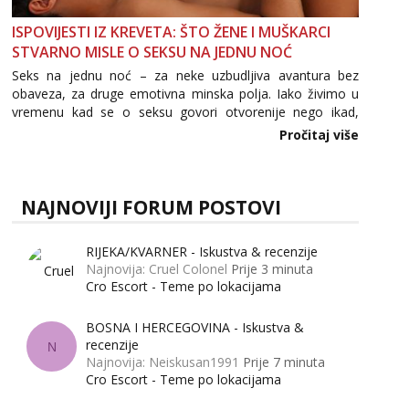
ISPOVIJESTI IZ KREVETA: ŠTO ŽENE I MUŠKARCI
STVARNO MISLE O SEKSU NA JEDNU NOĆ
Seks na jednu noć – za neke uzbudljiva avantura bez
obaveza, za druge emotivna minska polja. Iako živimo u
vremenu kad se o seksu govori otvorenije nego ikad,
tema „jedne noći strasti“ i dalje izaziva burne rasprave. Što
Pročitaj više
zapravo misle žene, a što muškarci? Jesu...
NAJNOVIJI FORUM POSTOVI
RIJEKA/KVARNER - Iskustva & recenzije
Najnovija: Cruel Colonel
Prije 3 minuta
Cro Escort - Teme po lokacijama
BOSNA I HERCEGOVINA - Iskustva &
recenzije
N
Najnovija: Neiskusan1991
Prije 7 minuta
Cro Escort - Teme po lokacijama