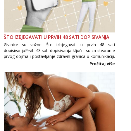
ŠTO IZBJEGAVATI U PRVIH 48 SATI DOPISIVANJA
Granice su važne: Što izbjegavati u prvih 48 sati
dopisivanjaPrvih 48 sati dopisivanja ključni su za stvaranje
prvog dojma i postavljanje zdravih granica u komunikaciji.
Važno je izbjeći prebrzo otkrivanje osobnih ili intimnih
Pročitaj više
informacija, jer nepoznata osoba još nije zaslužila to
povjerenje. Takođe...