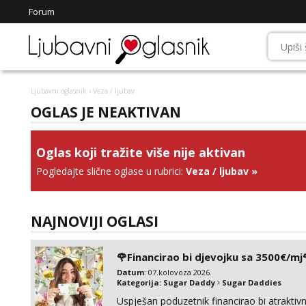
Forum
Ljubavni oglasnik
› Veza / ljubav
OGLAS JE NEAKTIVAN
Oglas koji tražite više nije aktivan
Pogledajte slične oglase u rubrici:
Veza / ljubav
»
NAJNOVIJI OGLASI
🌹Financirao bi djevojku sa 3500€/mj
Datum
: 07.kolovoza 2026.
Kategorija:
Sugar Daddy
Sugar Daddies
Uspješan poduzetnik financirao bi atrakt