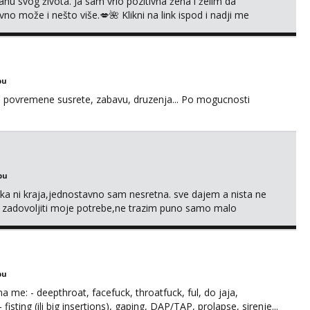
nu svog života. Ja sam vrlo pozitivna žena i želim da
 može i nešto više.💋🌺 Klikni na link ispod i nadji me
bu
u za povremene susrete, zabavu, druzenja... Po mogucnosti
bu
a ni kraja,jednostavno sam nesretna. sve dajem a nista ne
e zadovoljiti moje potrebe,ne trazim puno samo malo
s i njezne poljupce po tijelu koji me jako pale,obozavam kad
ni na link ispod i nadji me tamo, cekam te!
bu
ma me: - deepthroat, facefuck, throatfuck, ful, do jaja,
fisting (ili big insertions), gaping, DAP/TAP, prolapse, sirenje...