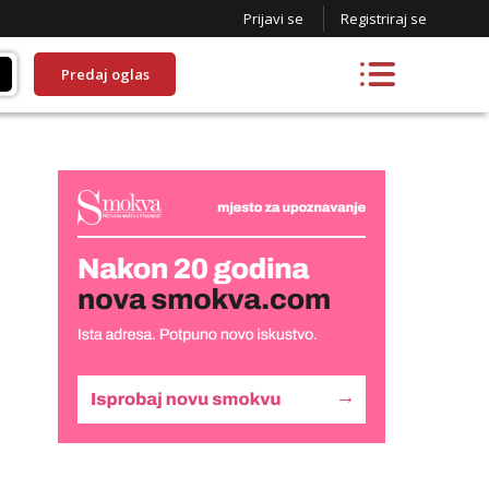
Prijavi se
Registriraj se
Predaj oglas
Liliana
Razgovaram :)