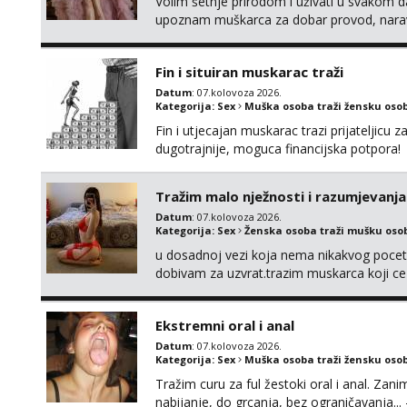
Volim šetnje prirodom i uživati u svakom da
upoznam muškarca za dobar provod, naravno
tamo, cekam te!
Fin i situiran muskarac traži
Datum
: 07.kolovoza 2026.
Kategorija:
Sex
Muška osoba traži žensku oso
Fin i utjecajan muskarac trazi prijateljic
dugotrajnije, moguca financijska potpora!
Tražim malo nježnosti i razumjevanja
Datum
: 07.kolovoza 2026.
Kategorija:
Sex
Ženska osoba traži mušku oso
u dosadnoj vezi koja nema nikakvog pocetk
dobivam za uzvrat.trazim muskarca koji c
njeznosti i razumjevanja. volim njezan sek
muskarac preuzme kontrolu . javi se :) Klik
Ekstremni oral i anal
Datum
: 07.kolovoza 2026.
Kategorija:
Sex
Muška osoba traži žensku oso
Tražim curu za ful žestoki oral i anal. Zani
nabijanje, do grcanja, bez ograničavanja... - 