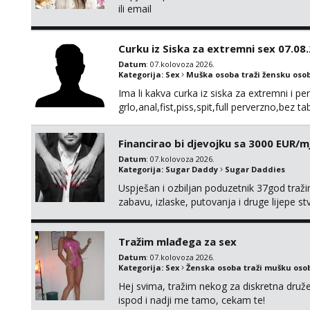
ili email
Curku iz Siska za extremni sex 07.08
Datum
: 07.kolovoza 2026.
Kategorija:
Sex
Muška osoba traži žensku oso
Ima li kakva curka iz siska za extremni i 
grlo,anal,fist,piss,spit,full perverzno,bez 
sebi,za početak s.t.o nudim za druženje ve
Financirao bi djevojku sa 3000 EUR/m
Datum
: 07.kolovoza 2026.
Kategorija:
Sugar Daddy
Sugar Daddies
Uspješan i ozbiljan poduzetnik 37god traž
zabavu, izlaske, putovanja i druge lijepe s
zgodna i atraktivna javi se na moj email:
Tražim mlađega za sex
Datum
: 07.kolovoza 2026.
Kategorija:
Sex
Ženska osoba traži mušku oso
Hej svima, tražim nekog za diskretna druž
ispod i nadji me tamo, cekam te!