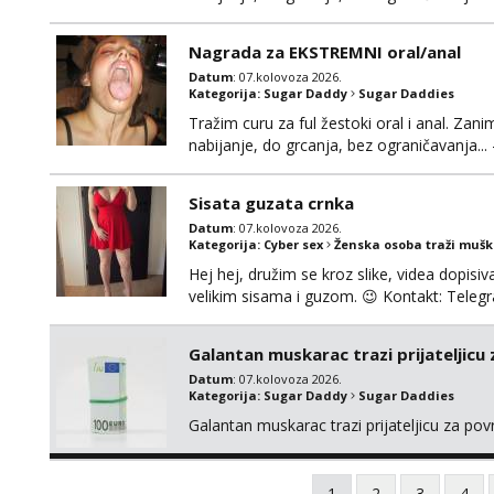
Ako možeš nešto od toga i spremna si, javi
Nagrada za EKSTREMNI oral/anal
Datum
: 07.kolovoza 2026.
Kategorija:
Sugar Daddy
Sugar Daddies
Tražim curu za ful žestoki oral i anal. Zani
nabijanje, do grcanja, bez ograničavanja... - 
Ako možeš nešto od toga i spremna si, javi
možeš)
Sisata guzata crnka
Datum
: 07.kolovoza 2026.
Kategorija:
Cyber sex
Ženska osoba traži muš
Hej hej, družim se kroz slike, videa dopisiva
velikim sisama i guzom. 😉 Kontakt: Tel
Galantan muskarac trazi prijateljicu
Datum
: 07.kolovoza 2026.
Kategorija:
Sugar Daddy
Sugar Daddies
Galantan muskarac trazi prijateljicu za po
1
2
3
4