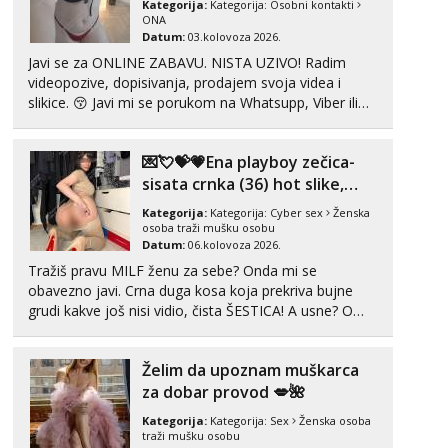
Kategorija:
Kategorija:
Osobni kontakti
Razgovaram :)
ONA
Datum:
03.kolovoza 2026.
Tel:
064/677-677
- Kod: #69
Javi se za ONLINE ZABAVU. NISTA UZIVO! Radim
tel:0,93€ - mob:1,12€ min
Obavijesti me kada se oslobodi
videopozive, dopisivanja, prodajem svoja videa i
slikice. 😚 Javi mi se porukom na Whatsupp, Viber ili
Kristina
Telegram. +385 91 723 0045
Razgovaram :)
💌💘💝💗Ena playboy zečica-
Učiteljica iz predgrađa traži...
sisata crnka (36) hot slike,
Tel:
064/677-677
- Kod: #160
videa i c2c💗
Kategorija:
Kategorija:
Cyber sex
Ženska
tel:0,93€ - mob:1,12€ min
osoba traži mušku osobu
Obavijesti me kada se oslobodi
Datum:
06.kolovoza 2026.
Snježana
Tražiš pravu MILF ženu za sebe? Onda mi se
Čekam tvoj poziv!
obavezno javi. Crna duga kosa koja prekriva bujne
grudi kakve još nisi vidio, čista ŠESTICA! A usne? O
Tel:
064/677-677
- Kod: #119
usnama bolje da ni ne pričam. Prave pune usne koje
tel:0,93€ - mob:1,12€ min
će ti se urezati u pamćenje, jer vjeruj mi, takve još
Želim da upoznam muškarca
nisi vidio. Uvijek sam spremna za ONLOINE zabavu...
Monika
za dobar provod 💋🌺
Razgovaram :)
Kategorija:
Kategorija:
Sex
Ženska osoba
Tel:
064/677-677
- Kod: #133
traži mušku osobu
tel:0,93€ - mob:1,12€ min