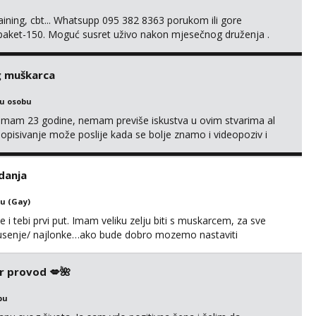
training, cbt... Whatsupp 095 382 8363 porukom ili gore
 paket-150. Moguć susret uživo nakon mjesečnog druženja .
lijenti su mi znali reći da im netko šalje moje fotke/videa ili
s za dominaciju je isključvo ov...
g muškarca
ku osobu
,imam 23 godine, nemam previše iskustva u ovim stvarima al
opisivanje može poslije kada se bolje znamo i videopoziv i
c. Idealno ne nešto jednokratno već dogovoreno i na dulje
it ću se da budeš zadovoljan i da imaš nekog za svakodn...
danja
u (Gay)
e i tebi prvi put. Imam veliku zelju biti s muskarcem, za sve
/pusenje/ najlonke…ako bude dobro mozemo nastaviti
ju,sto bude u sobi tamo i ostaje. Jace sam grade 180cm
remenu ja rjesavam apartman/hotel. Odgovara mi cijela
r provod 💋🌺
bu