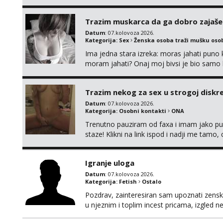
Trazim muskarca da ga dobro zajaš
Datum
: 07.kolovoza 2026.
Kategorija:
Sex
Ženska osoba traži mušku oso
Ima jedna stara izreka: moras jahati puno ko
moram jahati? Onaj moj bivsi je bio samo ko
Trazim nekog za sex u strogoj diskrec
Datum
: 07.kolovoza 2026.
Kategorija:
Osobni kontakti
ONA
Trenutno pauziram od faxa i imam jako p
staze! Klikni na link ispod i nadji me tamo,
Igranje uloga
Datum
: 07.kolovoza 2026.
Kategorija:
Fetish
Ostalo
Pozdrav, zainteresiran sam upoznati zensku 
u njeznim i toplim incest pricama, izgled neb
na mail, viber, wapp ili zovite. Samo ozbiljn