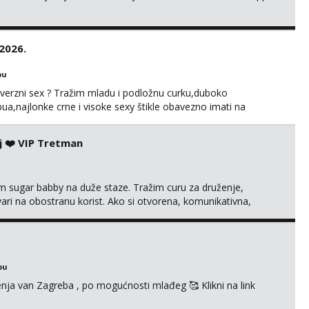
.2026.
bu
perverzni sex ? Tražim mladu i podložnu curku,duboko
tabua,najlonke crne i visoke sexy štikle obavezno imati na
čeras,noć kod mene,javljanje isključivo pozivom
j ❤️ VIP Tretman
im sugar babby na duže staze. Tražim curu za druženje,
tvari na obostranu korist. Ako si otvorena, komunikativna,
 markodalic37@gmail.com
bu
enja van Zagreba , po mogućnosti mlađeg 🥰 Klikni na link