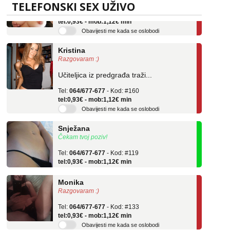
Tel:
064/677-677
- Kod: #69
TELEFONSKI SEX UŽIVO
tel:0,93€ - mob:1,12€ min
Obavijesti me kada se oslobodi
Kristina
Razgovaram :)
Učiteljica iz predgrađa traži...
Tel:
064/677-677
- Kod: #160
tel:0,93€ - mob:1,12€ min
Obavijesti me kada se oslobodi
Snježana
Čekam tvoj poziv!
Tel:
064/677-677
- Kod: #119
tel:0,93€ - mob:1,12€ min
Monika
Razgovaram :)
Tel:
064/677-677
- Kod: #133
tel:0,93€ - mob:1,12€ min
Obavijesti me kada se oslobodi