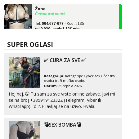
Žana
Čekam tvoj poziv!
Tel:
064/677-677
- Kod: #135
tel:0,93€ - mob:1,12€ min
Ivančica
Čekam tvoj poziv!
SUPER OGLASI
Tel:
064/677-677
- Kod: #108
tel:0,93€ - mob:1,12€ min
✅ CURA ZA SVE ✅
Zara
Razgovaram :)
Kategorija:
Kategorija:
Cyber sex
Ženska
osoba traži mušku osobu
Tel:
064/677-677
- Kod: #123
Datum:
25.srpnja 2026.
tel:0,93€ - mob:1,12€ min
Hej hej. 🤭 Tu sam za sve vrste online zabave. Javi mi
Obavijesti me kada se oslobodi
se na broj +385919123322 (Telegram, Viber ili
Anđela
Whatsapp). 🤙 NE javljaj se na uzivo. Hvala.
Čekam tvoj poziv!
Tel:
064/677-677
- Kod: #142
💣SEX BOMBA💣
tel:0,93€ - mob:1,12€ min
Liliana