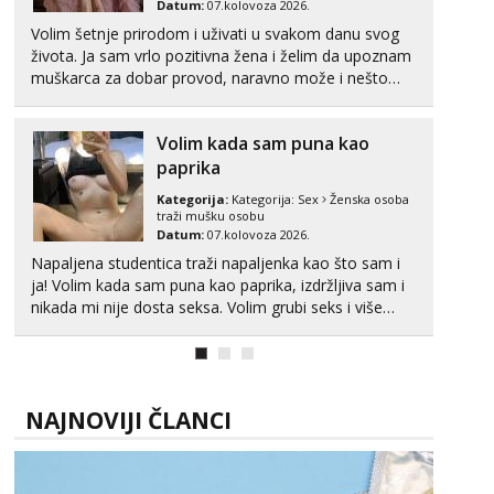
Datum:
07.kolovoza 2026.
Obavijesti me kada se oslobodi
Volim šetnje prirodom i uživati u svakom danu svog
Žana
života. Ja sam vrlo pozitivna žena i želim da upoznam
Čekam tvoj poziv!
muškarca za dobar provod, naravno može i nešto
više.💋🌺 Klikni na link ispod i nadji me tamo, cekam
Tel:
064/677-677
- Kod: #135
te!
tel:0,93€ - mob:1,12€ min
Volim kada sam puna kao
paprika
Ivančica
Čekam tvoj poziv!
Kategorija:
Kategorija:
Sex
Ženska osoba
traži mušku osobu
Tel:
064/677-677
- Kod: #108
Datum:
07.kolovoza 2026.
tel:0,93€ - mob:1,12€ min
Napaljena studentica traži napaljenka kao što sam i
Zara
ja! Volim kada sam puna kao paprika, izdržljiva sam i
Razgovaram :)
nikada mi nije dosta seksa. Volim grubi seks i više
puta dnevno bilo kad i bilo gdje zato se javi što prije
Tel:
064/677-677
- Kod: #123
da me isprobaš Klikni na link ispod i nadji me tamo,
tel:0,93€ - mob:1,12€ min
cekam te!
Obavijesti me kada se oslobodi
NAJNOVIJI ČLANCI
Anđela
Čekam tvoj poziv!
Tel:
064/677-677
- Kod: #142
tel:0,93€ - mob:1,12€ min