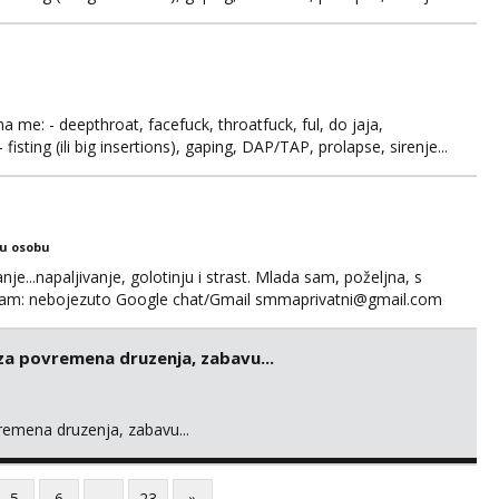
 se.
ma me: - deepthroat, facefuck, throatfuck, ful, do jaja,
fisting (ili big insertions), gaping, DAP/TAP, prolapse, sirenje...
 se. Nagrada po želji (od 500€ naviše, ovisi o tome sto
ku osobu
nje...napaljivanje, golotinju i strast. Mlada sam, poželjna, s
egram: nebojezuto Google chat/Gmail smmaprivatni@gmail.com
 za povremena druzenja, zabavu...
vremena druzenja, zabavu...
5
6
...
23
»