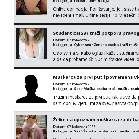
Kategorija:
Fetish
Dominacija
Online doninacija. Ponižavanje, joi, sissy 
navedeni email. Online sesije-40 Mjesečni
Čekam te poslušni psiću. --Pažnja!⁉️ Mnogi k
ima slične oglase s mojim slikama. Moj ogla
Studentica(23) traži potporu pravo
Datum
: 07.kolovoza 2026.
Kategorija:
Cyber sex
Ženska osoba traži muš
Ciao svima☺️ Kako oglas i kaže , studiram
ajde da probamo.🤗 Nudim fotkice,videa, d
tome slično u zamjenu za mjesečni đepara
vrijeme. Malo jesam sramežljiva ali potrud
Muskarca za prvi put i povremena vi
Datum
: 07.kolovoza 2026.
Kategorija:
Sex
Muška osoba traži mušku osob
Trazim muskarca za prvi put, iskljucivo da j
sam opcije, vjeruj mi za sve…pasiv/aktiv
povremena vidanja uz maksimalnu diskreci
110kg. Ozenjen, uz dogovor o lokaciji i v
Želim da upoznam muškarca za doba
kontinentalna...
Datum
: 07.kolovoza 2026.
Kategorija:
Sex
Ženska osoba traži mušku oso