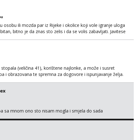
bu
osobu ili mozda par iz Rijeke i okolice koji vole igranje uloga
itan, bitno je da znas sto zelis i da se volis zabavljati. Javitese
i, hvala
kih stopala (veličina 41), korištene najlonke, a može i susret
ijepa i obrazovana te spremna za dogovore i ispunjavanje želja.
suradnju i koji mogu adekvatno platiti ono što nudim. :)
svojim željama i ponudama.
sex
oba sa mnom ono sto nisam mogla i smjela do sada