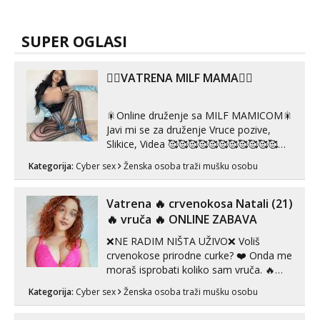
SUPER OGLASI
❤️‍🔥VATRENA MILF MAMA❤️‍🔥
🎇Online druženje sa MILF MAMICOM🎇
Javi mi se za druženje Vruce pozive,
Slikice, Videa 🥰🥰🥰🥰🥰🥰🥰🥰🥰🥰🥰🥰
🥰 Solo ili sa partnerom ili kolegicama
Kategorija:
Cyber sex
Ženska osoba traži mušku osobu
Javi mi se porukom WhatsApp ili
Telegram WhatsApp 👉+385919977166
Telegram 👉@enafriedrichkis 🤬NE
Vatrena ‎️‍🔥 crvenokosa Natali (21)
RADIM SASTANKE I DRUZENJA UZIVO
‎️‍🔥 vruča‎ ️‍🔥 ONLINE ZABAVA
🤬...
❌NE RADIM NIŠTA UŽIVO❌ Voliš
crvenokose prirodne curke? ❤️ Onda me
moraš isprobati koliko sam vruča.‎ ️‍🔥
MLADA vražica koja ima 100%
Kategorija:
Cyber sex
Ženska osoba traži mušku osobu
prorodne grudi, 💦 Misli su mi uvijek
prljave i u svemu vidim samo užitak. 💦