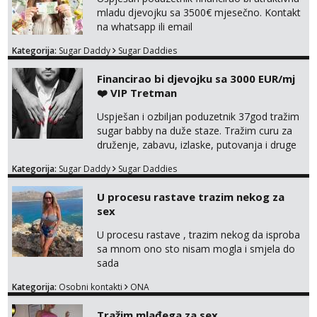
mladu djevojku sa 3500€ mjesečno. Kontakt
na whatsapp ili email
Kategorija:
Sugar Daddy
Sugar Daddies
Financirao bi djevojku sa 3000 EUR/mj
❤️ VIP Tretman
Uspješan i ozbiljan poduzetnik 37god tražim
sugar babby na duže staze. Tražim curu za
druženje, zabavu, izlaske, putovanja i druge
lijepe stvari na obostranu korist. Ako si
Kategorija:
Sugar Daddy
Sugar Daddies
otvorena, komunikativna, zgodna i atraktivna
javi se na moj email:
U procesu rastave trazim nekog za
markodalic37@gmail.com
sex
U procesu rastave , trazim nekog da isproba
sa mnom ono sto nisam mogla i smjela do
sada
Kategorija:
Osobni kontakti
ONA
Tražim mlađega za sex