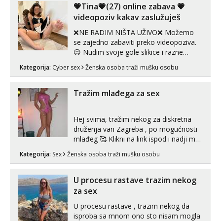
U mojoj raznolikoj ponudi možeš
💗Tina💗(27) online zabava 💗
pranaći nešto po svojoj mjeri. Sexi videa
videopoziv kakav zaslužuješ
s kolegica...
❌NE RADIM NIŠTA UŽIVO❌ Možemo
se zajedno zabaviti preko videopoziva.
😉 Nudim svoje gole slikice i razne
videouradke. 🤩 Za online zabavu pošalji
Kategorija:
Cyber sex
Ženska osoba traži mušku osobu
poruku na Whatsapp, Telegram ili Viber.
😎 +385 91 912 3322 Za provjeru moje
autentičnosti možeš me vidjeti na
Tražim mlađega za sex
videopozivu. 😉 S vama sam vec 5 ...
Hej svima, tražim nekog za diskretna
druženja van Zagreba , po mogućnosti
mlađeg 🥰 Klikni na link ispod i nadji me
tamo, cekam te!
Kategorija:
Sex
Ženska osoba traži mušku osobu
U procesu rastave trazim nekog
za sex
U procesu rastave , trazim nekog da
isproba sa mnom ono sto nisam mogla