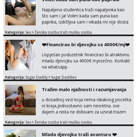
Napaljena studentica traži napaljenka kao
što sam i ja! Volim kada sam puna kao
paprika, izdržljiva sam i nikada mi nije dosta
seksa. Volim grubi seks i više puta dnevno
Kategorija:
Sex
Ženska osoba traži mušku osobu
bilo kad i bilo gdje zato se javi što prije da
me isprobaš Klikni na link ispod i nadji me
❤️Financirao bi djevojku sa 4000€/mj❤️
tamo, cekam te!
Uspješan poduzetnik financirao bi atraktivnu
mladu djevojku sa 4000€ mjesečno. Kontakt
na whatsapp.
Kategorija:
Sugar Daddy
Sugar Daddies
Tražim malo nježnosti i razumjevanja
u dosadnoj vezi koja nema nikakvog pocetka
ni kraja,jednostavno sam nesretna. sve
dajem a nista ne dobivam za uzvrat.trazim
muskarca koji ce zadovoljiti moje potrebe,ne
Kategorija:
Sex
Ženska osoba traži mušku osobu
trazim puno samo malo njeznosti i
razumjevanja. volim njezan seks i njezne
Mlada djevojka traži avanturu ❤️
poljupce po tijelu koji me jako