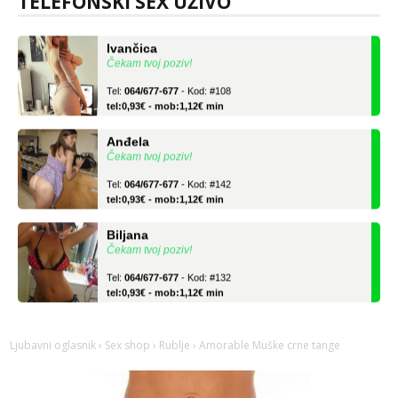
TELEFONSKI SEX UŽIVO
Ivančica
Čekam tvoj poziv!
Tel:
064/677-677
- Kod: #108
tel:0,93€ - mob:1,12€ min
Anđela
Čekam tvoj poziv!
Tel:
064/677-677
- Kod: #142
tel:0,93€ - mob:1,12€ min
Biljana
Čekam tvoj poziv!
Tel:
064/677-677
- Kod: #132
tel:0,93€ - mob:1,12€ min
Ivančica
Čekam tvoj poziv!
Ljubavni oglasnik
›
Sex shop
›
Rublje
› Amorable Muške crne tange
Tel:
064/677-677
- Kod: #108
tel:0,93€ - mob:1,12€ min