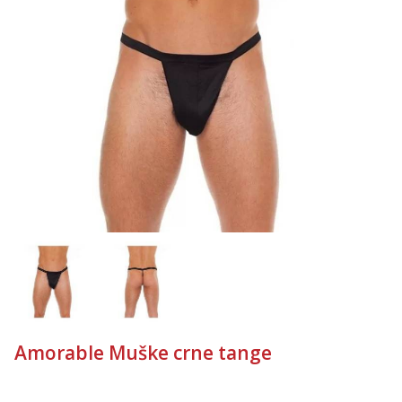
Anđela
Čekam tvoj poziv!
Tel:
064/677-677
- Kod: #142
tel:0,93€ - mob:1,12€ min
Amorable Muške crne tange