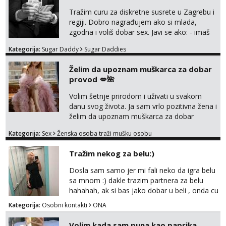
Tražim curu za diskretne susrete u Zagrebu i
regiji. Dobro nagrađujem ako si mlada,
zgodna i voliš dobar sex. Javi se ako: - imaš
do 25 godina - imaš do 65 kg - imaš dugu
Kategorija:
Sugar Daddy
Sugar Daddies
kosu - se dobro ljubiš - si fleksibilna s
vremenom (jer ga nemam previše) i
Želim da upoznam muškarca za dobar
dostupna radnim danom (vikendi i noći su za
provod 💋🌺
obitelj) - vodiš brigu o zdravlju i koristiš
zaštitu Ne javljajte se: - debele - frajeri i
Volim šetnje prirodom i uživati u svakom
paro...
danu svog života. Ja sam vrlo pozitivna žena i
želim da upoznam muškarca za dobar
provod, naravno može i nešto više.💋🌺 Klikni
Kategorija:
Sex
Ženska osoba traži mušku osobu
na link ispod i nadji me tamo, cekam te!
Tražim nekog za belu:)
Dosla sam samo jer mi fali neko da igra belu
sa mnom :) dakle trazim partnera za belu
hahahah, ak si bas jako dobar u beli , onda cu
razmislit za dalje Klikni na link ispod i nadji me
Kategorija:
Osobni kontakti
ONA
tamo, cekam te!
Volim kada sam puna kao paprika