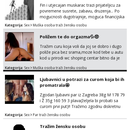
Fin i utjecajan muskarac trazi prijateljicu za
povremene susrete, zabavu, druzenja... Po
mogucnosti dugotrajnije, moguca financijska
potpora!
Kategorija:
Sex
Muška osoba traži žensku osobu
Poližem te do orgazma💦🤑
Tražim curu koja voli da joj se dobro i dugo
poliže pica bez srama,moze kod tebe u autu
kod u prirodi wc shoping centar bitno da je
uzbudljivo i da si full diskretna i napaljena💦
Kategorija:
Sex
Muška osoba traži žensku osobu
jer nisam solo. Zgodan sam i diskretan,sliku
šaljem na wapp telegram..178 78kg.,javi se
Ljubavnici u potrazi za curom koja bi ih
za brz dogovor Kontakt 0958759047
promatrala🤩
Zgodan ljubavni par iz Zagreba 38g M 178 79
i Ž 35g 160 59 3 plava(željela bi probati sa
curom prvi put)!! Tražimo zgodnu diskretnu
curu koja bi nas promatrala dok imamo
Kategorija:
Sex
Par traži žensku osobu
žestok odnos. Može se pridruziti ali i ne
mora.Bitno da uzivamo diskretno anonimno
Tražim žensku osobu
bez upoznavanja puno.Sliku mozemo