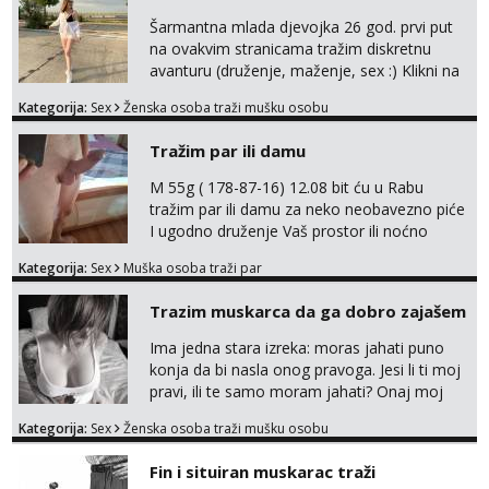
pale,obozavam kad muskarac preuzme
Šarmantna mlada djevojka 26 god. prvi put
kontrolu . javi se :) Klikni na link ispod i nadji
na ovakvim stranicama tražim diskretnu
me tamo, cekam te!
avanturu (druženje, maženje, sex :) Klikni na
link ispod i nadji me tamo, cekam te!
Kategorija:
Sex
Ženska osoba traži mušku osobu
Tražim par ili damu
M 55g ( 178-87-16) 12.08 bit ću u Rabu
tražim par ili damu za neko neobavezno piće
I ugodno druženje Vaš prostor ili noćno
kupanje na osamoj plaži Kontakt
Kategorija:
Sex
Muška osoba traži par
trata.vrh@gmail.com
Trazim muskarca da ga dobro zajašem
Ima jedna stara izreka: moras jahati puno
konja da bi nasla onog pravoga. Jesi li ti moj
pravi, ili te samo moram jahati? Onaj moj
bivsi je bio samo konj hahahahah Klikni niže
Kategorija:
Sex
Ženska osoba traži mušku osobu
na sexdater link i javi mi se tamo....
Fin i situiran muskarac traži