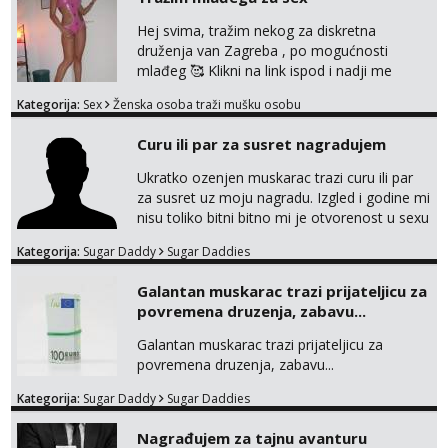
Hej svima, tražim nekog za diskretna
druženja van Zagreba , po mogućnosti
mlađeg 🥰 Klikni na link ispod i nadji me
tamo, cekam te!
Kategorija:
Sex
Ženska osoba traži mušku osobu
Curu ili par za susret nagradujem
Ukratko ozenjen muskarac trazi curu ili par
za susret uz moju nagradu. Izgled i godine mi
nisu toliko bitni bitno mi je otvorenost u sexu
i bez previse tabooa . Molim ozbiljne da se
Kategorija:
Sugar Daddy
Sugar Daddies
jave na mail . Molim ako je moguce prvi mail
sa slikom ili opisom i otkud ste . Javite se
Galantan muskarac trazi prijateljicu za
necete pozalit
povremena druzenja, zabavu...
Galantan muskarac trazi prijateljicu za
povremena druzenja, zabavu...
Kategorija:
Sugar Daddy
Sugar Daddies
Nagrađujem za tajnu avanturu