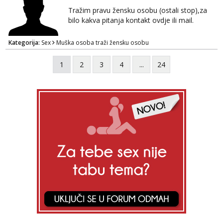
razmjeniti,ali najbolje uzivo se upoznati. Na
Tražim pravu žensku osobu (ostali stop),za
goo smo do 15.8 poslije tog mozemo se
bilo kakva pitanja kontakt ovdje ili mail.
druziti,javi se na mail il...
Kategorija:
Sex
Muška osoba traži žensku osobu
1
2
3
4
...
24