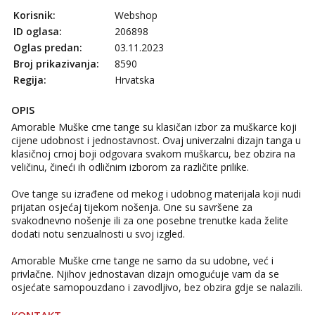
Korisnik:
Webshop
ID oglasa:
206898
Oglas predan:
03.11.2023
Broj prikazivanja:
8590
Regija:
Hrvatska
OPIS
Amorable Muške crne tange su klasičan izbor za muškarce koji
cijene udobnost i jednostavnost. Ovaj univerzalni dizajn tanga u
klasičnoj crnoj boji odgovara svakom muškarcu, bez obzira na
veličinu, čineći ih odličnim izborom za različite prilike.
Ove tange su izrađene od mekog i udobnog materijala koji nudi
prijatan osjećaj tijekom nošenja. One su savršene za
svakodnevno nošenje ili za one posebne trenutke kada želite
dodati notu senzualnosti u svoj izgled.
Amorable Muške crne tange ne samo da su udobne, već i
privlačne. Njihov jednostavan dizajn omogućuje vam da se
osjećate samopouzdano i zavodljivo, bez obzira gdje se nalazili.