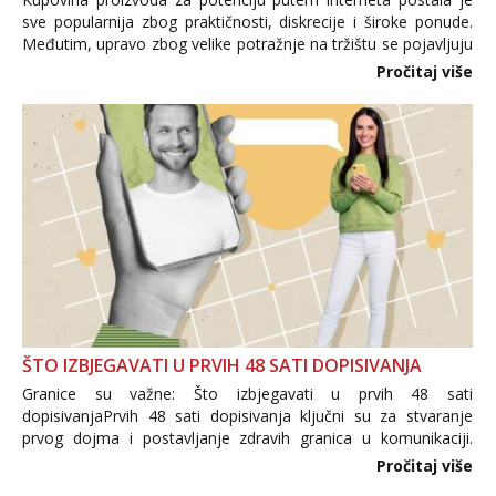
sve popularnija zbog praktičnosti, diskrecije i široke ponude.
Međutim, upravo zbog velike potražnje na tržištu se pojavljuju
i brojni krivotvoreni proizvodi, nepouzdane internetske
Pročitaj više
trgovine te proizvodi nepoznatog podrijetla. ...
ŠTO IZBJEGAVATI U PRVIH 48 SATI DOPISIVANJA
Granice su važne: Što izbjegavati u prvih 48 sati
dopisivanjaPrvih 48 sati dopisivanja ključni su za stvaranje
prvog dojma i postavljanje zdravih granica u komunikaciji.
Važno je izbjeći prebrzo otkrivanje osobnih ili intimnih
Pročitaj više
informacija, jer nepoznata osoba još nije zaslužila to