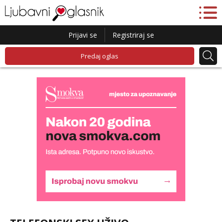
Prijavi se
Registriraj se
Predaj oglas
Biljana
Čekam tvoj poziv!
Tel:
064/677-677
- Kod: #132
tel:0,93€ - mob:1,12€ min