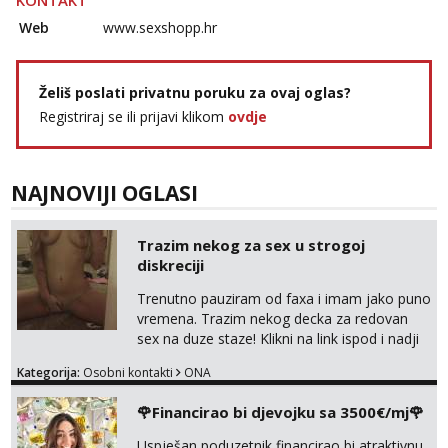
KONTAKT
Web
www.sexshopp.hr
Želiš poslati privatnu poruku za ovaj oglas?
Registriraj se ili prijavi klikom
ovdje
NAJNOVIJI OGLASI
Trazim nekog za sex u strogoj
diskreciji
Trenutno pauziram od faxa i imam jako puno
vremena. Trazim nekog decka za redovan
sex na duze staze! Klikni na link ispod i nadji
me tamo, cekam te!
Kategorija:
Osobni kontakti
ONA
🌹Financirao bi djevojku sa 3500€/mj🌹
Uspješan poduzetnik financirao bi atraktivnu