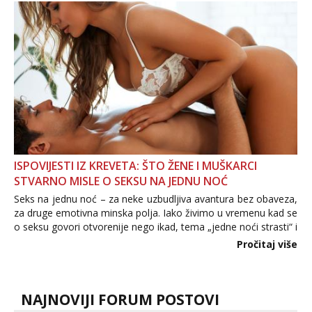
povjerenje. Takođe...
ISPOVIJESTI IZ KREVETA: ŠTO ŽENE I MUŠKARCI
STVARNO MISLE O SEKSU NA JEDNU NOĆ
Seks na jednu noć – za neke uzbudljiva avantura bez obaveza,
za druge emotivna minska polja. Iako živimo u vremenu kad se
o seksu govori otvorenije nego ikad, tema „jedne noći strasti“ i
dalje izaziva burne rasprave. Što zapravo misle žene, a što
Pročitaj više
muškarci? Jesu...
NAJNOVIJI FORUM POSTOVI