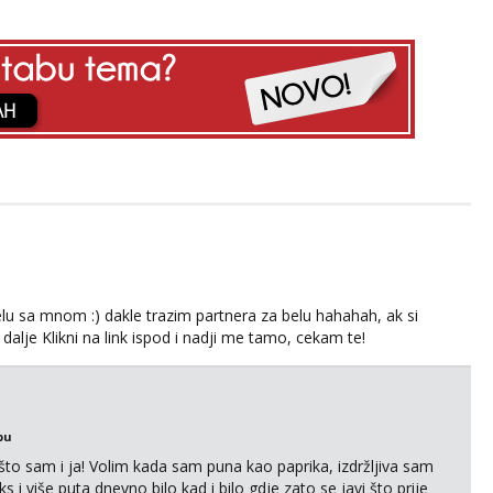
lu sa mnom :) dakle trazim partnera za belu hahahah, ak si
 dalje Klikni na link ispod i nadji me tamo, cekam te!
bu
što sam i ja! Volim kada sam puna kao paprika, izdržljiva sam
s i više puta dnevno bilo kad i bilo gdje zato se javi što prije