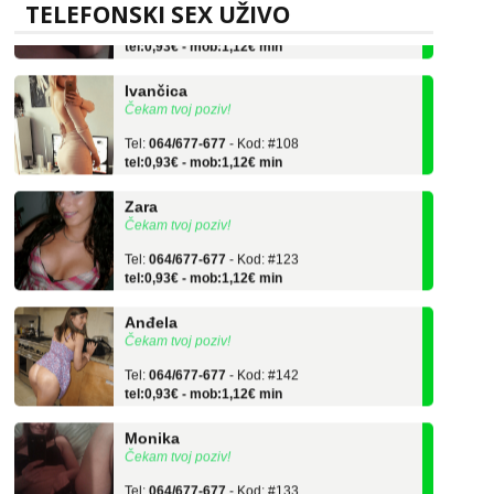
TELEFONSKI SEX UŽIVO
Tel:
064/677-677
- Kod: #133
tel:0,93€ - mob:1,12€ min
Ivančica
Čekam tvoj poziv!
Tel:
064/677-677
- Kod: #108
tel:0,93€ - mob:1,12€ min
Zara
Čekam tvoj poziv!
Tel:
064/677-677
- Kod: #123
tel:0,93€ - mob:1,12€ min
Anđela
Čekam tvoj poziv!
Tel:
064/677-677
- Kod: #142
tel:0,93€ - mob:1,12€ min
Monika
Čekam tvoj poziv!
Tel:
064/677-677
- Kod: #133
tel:0,93€ - mob:1,12€ min