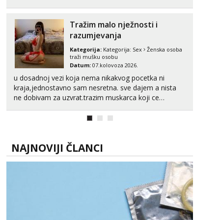
Tražim malo nježnosti i
razumjevanja
Kategorija:
Kategorija:
Sex
Ženska osoba
traži mušku osobu
Datum:
07.kolovoza 2026.
u dosadnoj vezi koja nema nikakvog pocetka ni
kraja,jednostavno sam nesretna. sve dajem a nista
ne dobivam za uzvrat.trazim muskarca koji ce
zadovoljiti moje potrebe,ne trazim puno samo malo
njeznosti i razumjevanja. volim njezan seks i njezne
poljupce po tijelu koji me jako pale,obozavam kad
muskar...
NAJNOVIJI ČLANCI