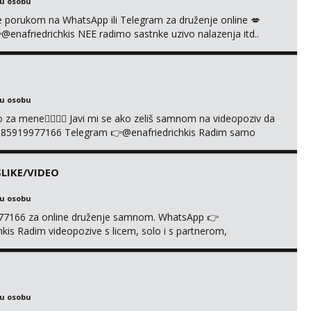
ku osobu
i se porukom na WhatsApp ili Telegram za druženje online 💋
afriedrichkis NEE radimo sastnke uzivo nalazenja itd..
ku osobu
cuo za mene❤️‍🔥❤️‍🔥 Javi mi se ako zeliš samnom na videopoziv da
385919977166 Telegram 👉@enafriedrichkis Radim samo
LIKE/VIDEO
ku osobu
977166 za online druženje samnom. WhatsApp 👉
s Radim videopozive s licem, solo i s partnerom,
e halteri, haljine, štikle, samostojeće itd. Nudim svakakva
je s kolegicama, fetiši.. Dopisivanje i slike također radim.
ku osobu