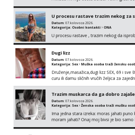
da me isprobaš Klikni na link ispod i nadji
U procesu rastave trazim nekog za 
Datum
: 07.kolovoza 2026.
Kategorija:
Osobni kontakti
ONA
U procesu rastave , trazim nekog da ispr
Dugi lizz
Datum
: 07.kolovoza 2026.
Kategorija:
Sex
Muška osoba traži žensku oso
Druženje,masažica,dugi lizz SEX, 69 i sve št
curu ili damu sličnih vručih željica za zaj
i mobilan 🚗 sam.
Trazim muskarca da ga dobro zajaš
Datum
: 07.kolovoza 2026.
Kategorija:
Sex
Ženska osoba traži mušku oso
Ima jedna stara izreka: moras jahati puno ko
moram jahati? Onaj moj bivsi je bio samo ko