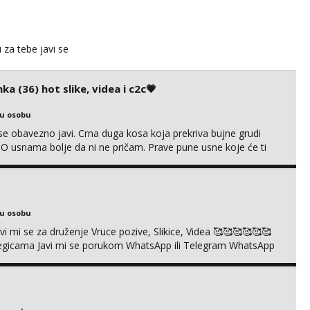
u za tebe javi se
ka (36) hot slike, videa i c2c💗
ku osobu
e obavezno javi. Crna duga kosa koja prekriva bujne grudi
? O usnama bolje da ni ne pričam. Prave pune usne koje će ti
e još nisi vidio. Uvijek sam spremna za ONLOINE zabavu. Volim
kice i videa po tvojoj želji te imam raznih mater...
ku osobu
mi se za druženje Vruce pozive, Slikice, Videa 🥰🥰🥰🥰🥰🥰
kolegicama Javi mi se porukom WhatsApp ili Telegram WhatsApp
richkis 🤬NE RADIM SASTANKE I DRUZENJA UZIVO🤬