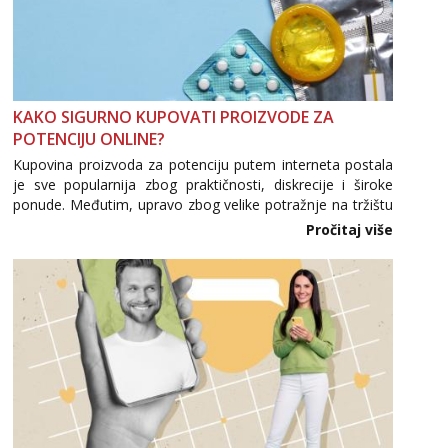
KAKO SIGURNO KUPOVATI PROIZVODE ZA
POTENCIJU ONLINE?
Kupovina proizvoda za potenciju putem interneta postala
je sve popularnija zbog praktičnosti, diskrecije i široke
ponude. Međutim, upravo zbog velike potražnje na tržištu
se pojavljuju i brojni krivotvoreni proizvodi, nepouzdane
Pročitaj više
internetske trgovine te proizvodi nepoznatog podrijetla. ...