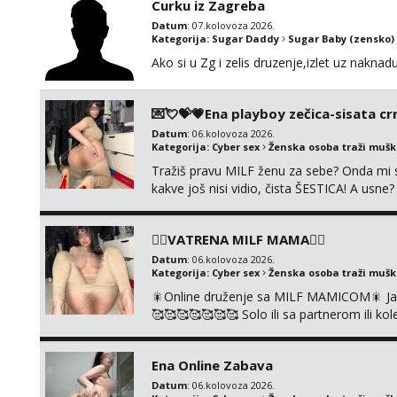
Curku iz Zagreba
Datum
: 07.kolovoza 2026.
Kategorija:
Sugar Daddy
Sugar Baby (zensko)
Ako si u Zg i zelis druzenje,izlet uz naknad
💌💘💝💗Ena playboy zečica-sisata crn
Datum
: 06.kolovoza 2026.
Kategorija:
Cyber sex
Ženska osoba traži muš
Tražiš pravu MILF ženu za sebe? Onda mi s
kakve još nisi vidio, čista ŠESTICA! A usne
se urezati u pamćenje, jer vjeruj mi, takv
vruće u porukama uz pokoju fotku. Radim sli
❤️‍🔥VATRENA MILF MAMA❤️‍🔥
Datum
: 06.kolovoza 2026.
Kategorija:
Cyber sex
Ženska osoba traži muš
🎇Online druženje sa MILF MAMICOM🎇 Javi 
🥰🥰🥰🥰🥰🥰🥰 Solo ili sa partnerom ili 
👉+385919977166 Telegram 👉@enafried
Ena Online Zabava
Datum
: 06.kolovoza 2026.