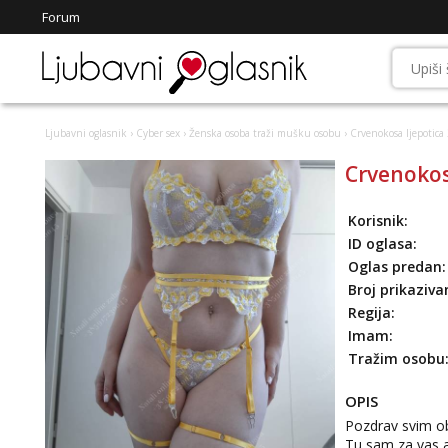
Forum
Ljubavni oglasnik
›
Cyber sex
›
Ženska osoba traži mušku osobu
› Crvenokosa ljepotica 
Crvenokosa
Korisnik:
ID oglasa:
Oglas predan:
Broj prikaziva
Regija:
Imam:
Tražim osobu
OPIS
Pozdrav svim o
Tu sam za vas 