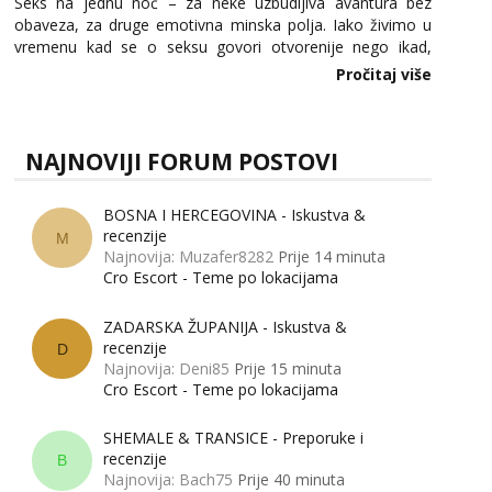
Seks na jednu noć – za neke uzbudljiva avantura bez
obaveza, za druge emotivna minska polja. Iako živimo u
vremenu kad se o seksu govori otvorenije nego ikad,
tema „jedne noći strasti“ i dalje izaziva burne rasprave. Što
Pročitaj više
zapravo misle žene, a što muškarci? Jesu...
NAJNOVIJI FORUM POSTOVI
BOSNA I HERCEGOVINA - Iskustva &
recenzije
M
Najnovija: Muzafer8282
Prije 14 minuta
Cro Escort - Teme po lokacijama
ZADARSKA ŽUPANIJA - Iskustva &
recenzije
D
Najnovija: Deni85
Prije 15 minuta
Cro Escort - Teme po lokacijama
SHEMALE & TRANSICE - Preporuke i
recenzije
B
Najnovija: Bach75
Prije 40 minuta