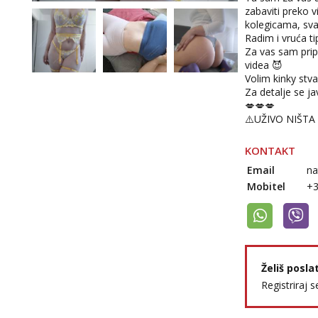
zabaviti preko v
kolegicama, sva
Radim i vruća tip
Za vas sam prip
videa 😈
Volim kinky stva
Za detalje se j
💋💋💋
⚠️UŽIVO NIŠTA
KONTAKT
Email
na
Mobitel
+
Želiš posla
Registriraj s