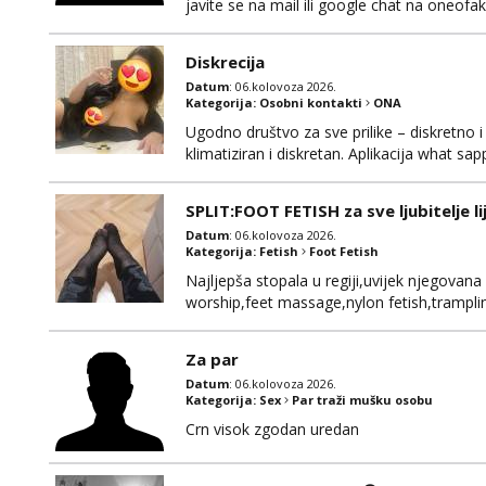
javite se na mail ili google chat na oneo
Diskrecija
Datum
: 06.kolovoza 2026.
Kategorija:
Osobni kontakti
ONA
Ugodno društvo za sve prilike – diskretno i
klimatiziran i diskretan. Aplikacija what s
SPLIT:FOOT FETISH za sve ljubitelje l
Datum
: 06.kolovoza 2026.
Kategorija:
Fetish
Foot Fetish
Najljepša stopala u regiji,uvijek njegovana
worship,feet massage,nylon fetish,tramplin
obožavatelje ovog fetisha,isključivo POZIV
Za par
Datum
: 06.kolovoza 2026.
Kategorija:
Sex
Par traži mušku osobu
Crn visok zgodan uredan