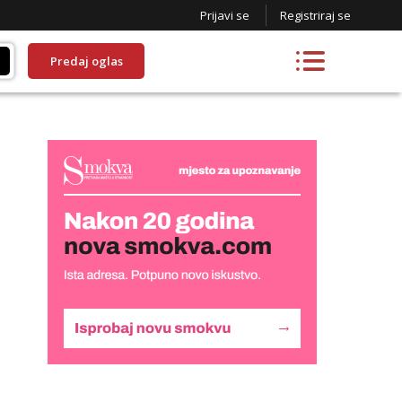
Prijavi se
Registriraj se
Predaj oglas
Monika
Čekam tvoj poziv!