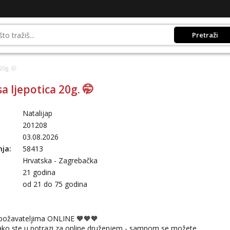
Pretraži
20g. 🤭
 ljepotica 20g. 🤭
Natalijap
201208
03.08.2026
nja:
58413
Hrvatska - Zagrebačka
21 godina
:
od 21 do 75 godina
božavateljima ONLINE 🧡🧡🧡
ako ste u potrazi za online druženjem - samnom se možete