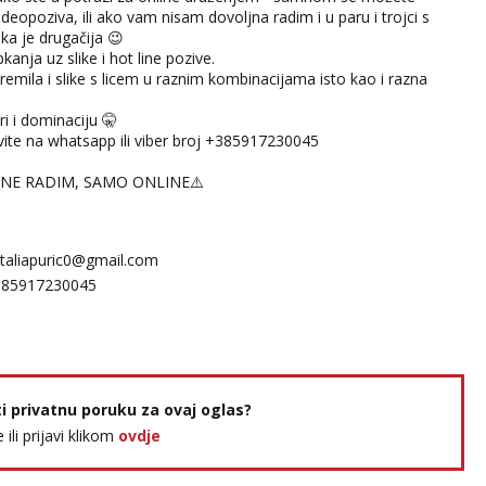
ideopoziva, ili ako vam nisam dovoljna radim i u paru i trojci s
ka je drugačija 😉
kanja uz slike i hot line pozive.
remila i slike s licem u raznim kombinacijama isto kao i razna
ri i dominaciju 🤫
avite na whatsapp ili viber broj +385917230045
 NE RADIM, SAMO ONLINE⚠️
taliapuric0@gmail.com
385917230045
ti privatnu poruku za ovaj oglas?
e ili prijavi klikom
ovdje