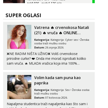
Ivančica
Čekam tvoj poziv!
SUPER OGLASI
Tel:
064/677-677
- Kod: #108
tel:0,93€ - mob:1,12€ min
Vatrena ‎️‍🔥 crvenokosa Natali
(21) ‎️‍🔥 vruča‎ ️‍🔥 ONLINE
Zara
ZABAVA
Čekam tvoj poziv!
Kategorija:
Kategorija:
Cyber sex
Ženska
osoba traži mušku osobu
Tel:
064/677-677
- Kod: #123
Datum:
26.srpnja 2026.
tel:0,93€ - mob:1,12€ min
❌NE RADIM NIŠTA UŽIVO❌ Voliš crvenokose
prirodne curke? ❤️ Onda me moraš isprobati koliko
Anđela
sam vruča.‎ ️‍🔥 MLADA vražica koja ima 100%
Čekam tvoj poziv!
prorodne grudi, 💦 Misli su mi uvijek prljave i u svemu
Tel:
064/677-677
- Kod: #142
vidim samo užitak. 💦 U mojoj raznolikoj ponudi
tel:0,93€ - mob:1,12€ min
Volim kada sam puna kao
možeš pranaći nešto po svojoj mjeri. Sexi videa s
kolegica...
paprika
Kategorija:
Kategorija:
Sex
Ženska osoba
traži mušku osobu
Datum:
07.kolovoza 2026.
Napaljena studentica traži napaljenka kao što sam i