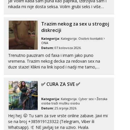
ja! Volim kada sam puna kao paprika, izdržljiva sam i
nikada mi nije dosta seksa. Volim grubi seks i više
puta dnevno bilo kad i bilo gdje zato se javi što prije
da me isprobaš Klikni na link ispod i nadji me tamo,
Trazim nekog za sex u strogoj
cekam te!
diskreciji
Kategorija:
Kategorija:
Osobni kontakti
ONA
Datum:
07.kolovoza 2026.
Trenutno pauziram od faxa i imam jako puno
vremena. Trazim nekog decka za redovan sex na
duze staze! Klikni na link ispod i nadji me tamo,
cekam te!
✅ CURA ZA SVE ✅
Kategorija:
Kategorija:
Cyber sex
Ženska
osoba traži mušku osobu
Datum:
25.srpnja 2026.
Hej hej. 🤭 Tu sam za sve vrste online zabave. Javi mi
se na broj +385919123322 (Telegram, Viber ili
Whatsapp). 🤙 NE javljaj se na uzivo. Hvala.