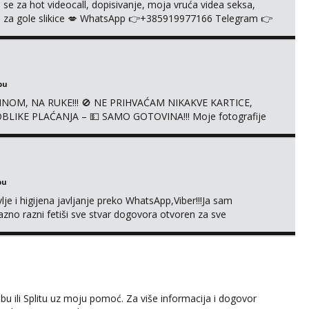
 se za hot videocall, dopisivanje, moja vruća videa seksa,
 te za gole slikice 💋 WhatsApp 👉+385919977166 Telegram 👉
ŠTA UŽIVO
bu
NOM, NA RUKE!!! 🚫 NE PRIHVAĆAM NIKAKVE KARTICE,
LIKE PLAĆANJA – 💵 SAMO GOTOVINA!!! Moje fotografije
mena za dopisivanja Za dogovor mi piši direktno na
agrađeno.
bu
je i higijena javljanje preko WhatsApp,Viber!!!Ja sam
no razni fetiši sve stvar dogovora otvoren za sve
 ili Splitu uz moju pomoć. Za više informacija i dogovor