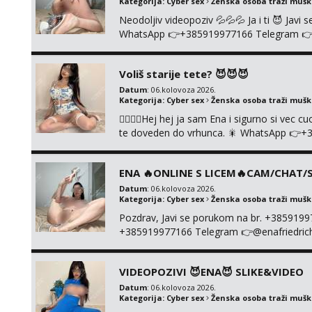
Kategorija:
Cyber sex
Ženska osoba traži muš
Neodoljiv videopoziv 💦💦💦 Ja i ti 😈 Jav
WhatsApp 👉+385919977166 Telegram 👉@en
+385919977166
Voliš starije tete? 😈😈😈
Datum
: 06.kolovoza 2026.
Kategorija:
Cyber sex
Ženska osoba traži muš
❤️‍🔥❤️‍🔥Hej hej ja sam Ena i sigurno si vec 
te doveden do vrhunca. 🎇 WhatsApp 👉+
ONLINE I NISTA UŽIVO!!!
ENA 🔥ONLINE S LICEM🔥CAM/CHAT/S
Datum
: 06.kolovoza 2026.
Kategorija:
Cyber sex
Ženska osoba traži muš
Pozdrav, Javi se porukom na br. +385919
+385919977166 Telegram 👉@enafriedrichki
kolegicama (Tina&Natali), razne kombinacij
videa seksa, pušenje, razne lokacije, suradn
VIDEOPOZIVI 😈ENA😈 SLIKE&VIDEO
NIŠTA UŽI...
Datum
: 06.kolovoza 2026.
Kategorija:
Cyber sex
Ženska osoba traži muš