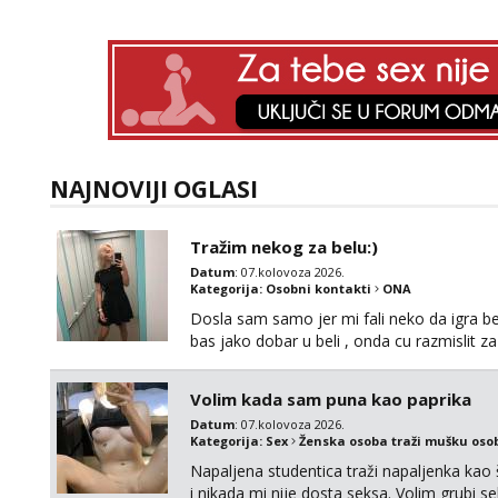
NAJNOVIJI OGLASI
Tražim nekog za belu:)
Datum
: 07.kolovoza 2026.
Kategorija:
Osobni kontakti
ONA
Dosla sam samo jer mi fali neko da igra be
bas jako dobar u beli , onda cu razmislit za
Volim kada sam puna kao paprika
Datum
: 07.kolovoza 2026.
Kategorija:
Sex
Ženska osoba traži mušku oso
Napaljena studentica traži napaljenka kao 
i nikada mi nije dosta seksa. Volim grubi sek