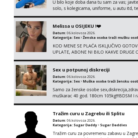
U bilo koje doba dana tu sam za vas; javite
solo, s kolegicama, uniforme, u autu itd,
@enafriedrichkis ISKLJUČIVO ONLINE, NI
Melissa u OSIJEKU !❤️
Datum
: 06.kolovoza 2026.
Kategorija:
Sex
Ženska osoba traži mušku oso
KOD MENE SE PLAĆA ISKLJUČIVO GOTOVI
UPLATE, ABONE NI BILO KAKVE DRUGE OB
su 100% moje, bez laži i igara. Nemam vre
WhatsApp – ako znaš što želiš, bit će ti n
Sex u potpunoj diskreciji
Datum
: 06.kolovoza 2026.
Kategorija:
Sex
Muška osoba traži žensku oso
Samo za ženske osobe sex,diskrecija,zdravl
muškarac 40 god. 180cm 105kg!!!BDSM I raz
opcije!!!Parovi isto dobro došli!!!
Tražim curu u Zagrebu ili Splitu
Datum
: 06.kolovoza 2026.
Kategorija:
Sugar Daddy
Sugar Daddies
Tražim curu za povremenu zabavu u Zagrebu