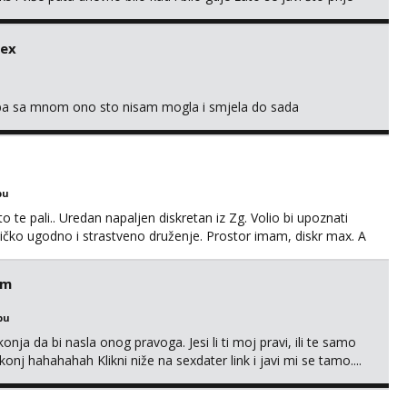
 me tamo, cekam te!
sex
oba sa mnom ono sto nisam mogla i smjela do sada
bu
o te pali.. Uredan napaljen diskretan iz Zg. Volio bi upoznati
edničko ugodno i strastveno druženje. Prostor imam, diskr max. A
em
bu
nja da bi nasla onog pravoga. Jesi li ti moj pravi, ili te samo
nj hahahahah Klikni niže na sexdater link i javi mi se tamo....