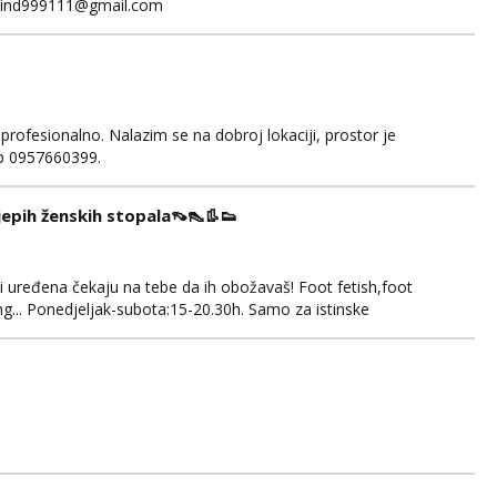
fakind999111@gmail.com
 profesionalno. Nalazim se na dobroj lokaciji, prostor je
app 0957660399.
ijepih ženskih stopala👡👠👢👟
 i uređena čekaju na tebe da ih obožavaš! Foot fetish,foot
g... Ponedjeljak-subota:15-20.30h. Samo za istinske
. Sex i sl.ISKLJUČENO!