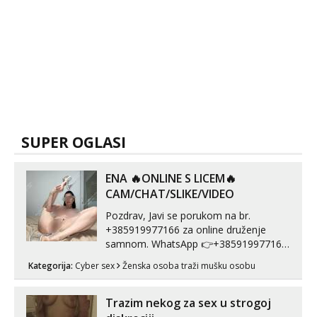
SUPER OGLASI
ENA 🔥ONLINE S LICEM🔥
CAM/CHAT/SLIKE/VIDEO
Pozdrav, Javi se porukom na br.
+385919977166 za online druženje
samnom. WhatsApp 👉+385919977166
Telegram 👉@enafriedrichkis Radim
Kategorija:
Cyber sex
Ženska osoba traži mušku osobu
videopozive s licem, solo i s partnerom,
kolegicama (Tina&Natali), razne
kombinacije halteri, haljine, štikle,
Trazim nekog za sex u strogoj
samostojeće itd. Nudim svakakva videa