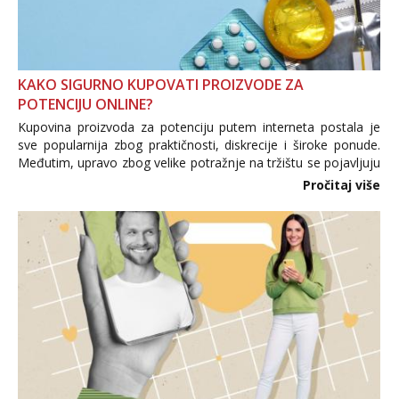
KAKO SIGURNO KUPOVATI PROIZVODE ZA
POTENCIJU ONLINE?
Kupovina proizvoda za potenciju putem interneta postala je
sve popularnija zbog praktičnosti, diskrecije i široke ponude.
Međutim, upravo zbog velike potražnje na tržištu se pojavljuju
i brojni krivotvoreni proizvodi, nepouzdane internetske
Pročitaj više
trgovine te proizvodi nepoznatog podrijetla. ...