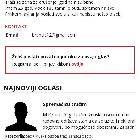
Traži se zena za druženje, godine nisu bitne..
Imam 25 god, visok 188 tamnije puti.. spreman na sve
Prilikom javljanja poslati svoju sliku i napisati nešto o sebi
KONTAKT
Email
bruncic12@gmail.com
Želiš poslati privatnu poruku za ovaj oglas?
Registriraj se ili prijavi klikom
ovdje
NAJNOVIJI OGLASI
Spremaćicu tražim
Muškarac 52g. Tražim žensku osobu da mi
redovno održava stan a da se uz to i neki oral
dogovori , po mogućnosti obostrani . Zapadni
dio Zagreba .Javiti se prvo porukom na
Kategorija:
Sex
Muška osoba traži žensku osobu
WhatsApp 0958634499