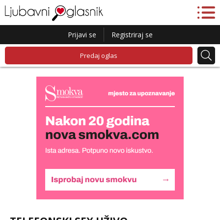
Prijavi se
Registriraj se
Predaj oglas
Alisa
Čekam tvoj poziv!
Tel:
064/677-677
- Kod: #106
tel:0,93€ - mob:1,12€ min