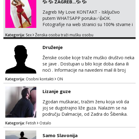
💦 💦 ZAGREB...💦 💦
Zagreb My Love KONTAKT - Isključivo
putem WHATSAPP poruka✅️👍OK.
Fotografije na web stranici su 100% stvarne i
moje. ❤️ 🥰 stariji gospoda su također
Kategorija:
Sex
Ženska osoba traži mušku osobu
dobrodošli! Ali informacije ću vam poslati
samo putem WhatsAppa. ❗️❗️❗️ Samo u mom
Druženje
stanu; čista kupaonica i ručnici za vas prije ili
poslije masaže, nalazim se u centru grada. 🚫
Ženske osobe koje traže muško društvo neka
NE POZIVI ,❌️ NE SEXCAM, ❌️NE
se jave . Dostupan u bilo koje doba dana ili
SEXCHATTING🚫...
noći . Informacije na navedeni mail ili broj
mobitela.
Kategorija:
Osobni kontakti
ON
Lizanje guze
Zgodan muškarac, tražim ženu koja voli da
joj se dugotrajno liže guza. Nalazim se na
području Dalmacije, od Zadra do Šibenika.
Kategorija:
Fetish
Ostalo
Samo Slavonija