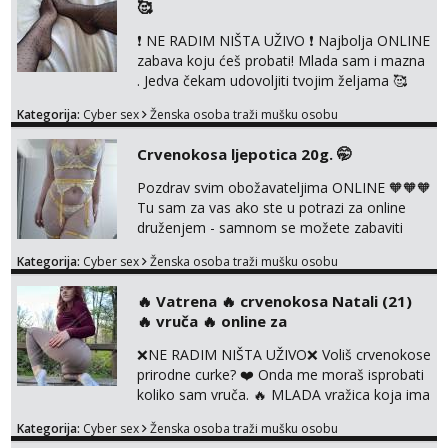
🥰
vibratori, s PARTNEROM, S KOLEGICAMA
lizanje, striptiz, footfetiši itd 🔞 ❣️Radim već
❗ NE RADIM NIŠTA UŽIVO ❗ Najbolja ONLINE
jako dugo, imam iskustva i više načina pla...
zabava koju ćeš probati! Mlada sam i mazna
. Jedva čekam udovoljiti tvojim željama 🥰
Javi se porukom na Whatsapp ili Telagram da
Kategorija:
Cyber sex
Ženska osoba traži mušku osobu
se dogovorimo kako ćemo se zabaviti.
Radim videopozive solo i s kolegicom, imam
Crvenokosa ljepotica 20g. 🤭
foto i video materijal u kojem se sama
diram, s kolegicama, s dečkom, igračkama
Pozdrav svim obožavateljima ONLINE 🧡🧡🧡
itd. Radim dopisivanje o seksi temama koje
Tu sam za vas ako ste u potrazi za online
nas uzbuđuju 🤭 Čekam...
druženjem - samnom se možete zabaviti
preko videopoziva, ili ako vam nisam
Kategorija:
Cyber sex
Ženska osoba traži mušku osobu
dovoljna radim i u paru i trojci s kolegicama,
svaka je drugačija 😉 Radim i vruća tipkanja
‎️‍🔥 Vatrena ‎️‍🔥 crvenokosa Natali (21)
uz slike i hot line pozive. Za vas sam
‎️‍🔥 vruča‎ ️‍🔥 online za
pripremila i slike s licem u raznim
kombinacijama isto kao i razna videa 😈
❌NE RADIM NIŠTA UŽIVO❌ Voliš crvenokose
Volim kinky stvari i dominaciju 🤫 ...
prirodne curke? ❤️ Onda me moraš isprobati
koliko sam vruča.‎ ️‍🔥 MLADA vražica koja ima
100% prorodne grudi, 💦 Misli su mi uvijek
Kategorija:
Cyber sex
Ženska osoba traži mušku osobu
prljave i u svemu vidim samo užitak. 💦 U