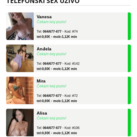
TELEFONSKI SEX UŽIVO
Vanesa
Čekam tvoj poziv!
Tel:
064/677-677
- Kod: #74
tel:0,93€ - mob:1,12€ min
Anđela
Čekam tvoj poziv!
Tel:
064/677-677
- Kod: #142
tel:0,93€ - mob:1,12€ min
Mira
Čekam tvoj poziv!
Tel:
064/677-677
- Kod: #72
tel:0,93€ - mob:1,12€ min
Alisa
Čekam tvoj poziv!
Tel:
064/677-677
- Kod: #106
tel:0,93€ - mob:1,12€ min