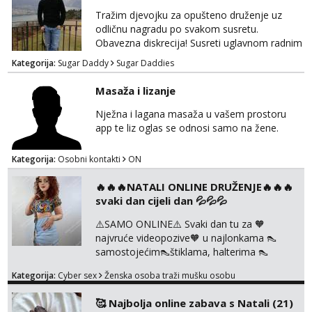
Tražim djevojku za opušteno druženje uz
odličnu nagradu po svakom susretu.
Obavezna diskrecija! Susreti uglavnom radnim
danima tijekom dana ali nije uvjet. Samo
Kategorija:
Sugar Daddy
Sugar Daddies
Slavonija. osmarios984@gmail.com
Masaža i lizanje
Nježna i lagana masaža u vašem prostoru
app te liz oglas se odnosi samo na žene.
Kategorija:
Osobni kontakti
ON
🔥🔥🔥NATALI ONLINE DRUŽENJE🔥🔥🔥
svaki dan cijeli dan 💦💦💦
⚠️SAMO ONLINE⚠️ Svaki dan tu za 🧡
najvruće videopozive🧡 u najlonkama 👠
samostojećim👠štiklama, halterima 👠
školarka👠 tajnica ili ostalo po željama i
Kategorija:
Cyber sex
Ženska osoba traži mušku osobu
dogovoru 🧡 Dopisivanja hot chat🧡 o
svakakvim fetišima, ulogama i seksi temama
🥰 Najbolja online zabava s Natali (21)
🧡 Videa🧡 solo squirt, razne anal igračke,