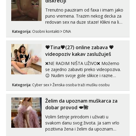
diskreciji
seksa, puš...
Trenutno pauziram od faxa i imam jako
puno vremena. Trazim nekog decka za
redovan sex na duze staze! Klikni na link
ispod i nadji me tamo, cekam te!
Kategorija:
Osobni kontakti
ONA
💗Tina💗(27) online zabava 💗
videopoziv kakav zaslužuješ
❌NE RADIM NIŠTA UŽIVO❌ Možemo
se zajedno zabaviti preko videopoziva.
😉 Nudim svoje gole slikice i razne
videouradke. 🤩 Za online zabavu pošalji
Kategorija:
Cyber sex
Ženska osoba traži mušku osobu
poruku na Whatsapp, Telegram ili Viber.
😎 +385 91 912 3322 Za provjeru moje
autentičnosti možeš me vidjeti na
Želim da upoznam muškarca za
videopozivu. 😉 S vama sam vec 5 ...
dobar provod 💋🌺
Volim šetnje prirodom i uživati u
svakom danu svog života. Ja sam vrlo
pozitivna žena i želim da upoznam
muškarca za dobar provod, naravno