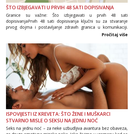
ŠTO IZBJEGAVATI U PRVIH 48 SATI DOPISIVANJA
Granice su važne: Što izbjegavati u prvih 48 sati
dopisivanjaPrvih 48 sati dopisivanja ključni su za stvaranje
prvog dojma i postavljanje zdravih granica u komunikaciji.
Važno je izbjeći prebrzo otkrivanje osobnih ili intimnih
Pročitaj više
informacija, jer nepoznata osoba još nije zaslužila to
povjerenje. Takođe...
ISPOVIJESTI IZ KREVETA: ŠTO ŽENE I MUŠKARCI
STVARNO MISLE O SEKSU NA JEDNU NOĆ
Seks na jednu noć – za neke uzbudljiva avantura bez obaveza,