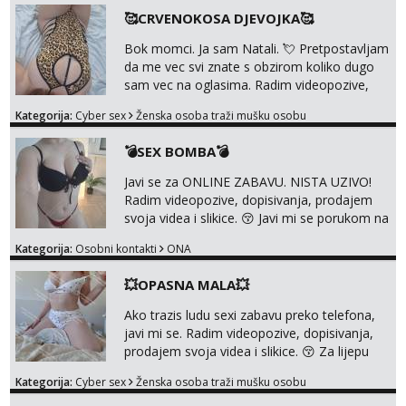
mojoj raznolikoj ponudi možeš pranaći nešto
🥰CRVENOKOSA DJEVOJKA🥰
po svojoj mjeri. Sexi videa s kolegicama,
dečkom ili pak ja sama di se dovodim do
Bok momci. Ja sam Natali. 💘 Pretpostavljam
ludila. 🍑 Naravno ako ti moja ponuda nije
da me vec svi znate s obzirom koliko dugo
dovoljna uvije...
sam vec na oglasima. Radim videopozive,
dopisivanja, prodajem svoja videa i slikice. 😚
Kategorija:
Cyber sex
Ženska osoba traži mušku osobu
Za lijepu suradnju javi mi se porukom na
Whatsupp, Viber ili Telegram. +385 91 723
💣SEX BOMBA💣
0045
Javi se za ONLINE ZABAVU. NISTA UZIVO!
Radim videopozive, dopisivanja, prodajem
svoja videa i slikice. 😚 Javi mi se porukom na
Whatsupp, Viber ili Telegram. +385 91 723
Kategorija:
Osobni kontakti
ONA
0045
💥OPASNA MALA💥
Ako trazis ludu sexi zabavu preko telefona,
javi mi se. Radim videopozive, dopisivanja,
prodajem svoja videa i slikice. 😚 Za lijepu
suradnju javi mi se porukom na Whatsupp,
Kategorija:
Cyber sex
Ženska osoba traži mušku osobu
Viber ili Telegram. +385 91 723 0045