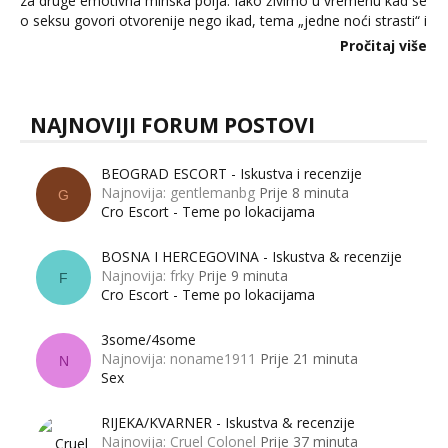
za druge emotivna minska polja. Iako živimo u vremenu kad se
o seksu govori otvorenije nego ikad, tema „jedne noći strasti“ i
dalje izaziva burne rasprave. Što zapravo misle žene, a što
Pročitaj više
muškarci? Jesu...
NAJNOVIJI FORUM POSTOVI
BEOGRAD ESCORT - Iskustva i recenzije
Najnovija: gentlemanbg
Prije 8 minuta
G
Cro Escort - Teme po lokacijama
BOSNA I HERCEGOVINA - Iskustva & recenzije
Najnovija: frky
Prije 9 minuta
F
Cro Escort - Teme po lokacijama
3some/4some
Najnovija: noname1911
Prije 21 minuta
N
Sex
RIJEKA/KVARNER - Iskustva & recenzije
Najnovija: Cruel Colonel
Prije 37 minuta