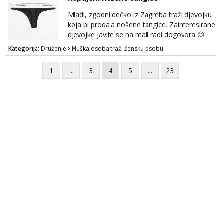
Mladi, zgodni dečko iz Zagreba traži djevojku
koja bi prodala nošene tangice. Zainteresirane
djevojke javite se na mail radi dogovora 😉
Kategorija:
Druženje
Muška osoba traži žensku osobu
1
...
3
4
5
...
23