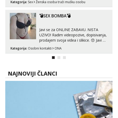
Kategorija:
Sex
Ženska osoba traži mušku osobu
može i nešto više.💋🌺 Klikni na link
ispod i nadji me tamo, cekam te!
💣SEX BOMBA💣
Javi se za ONLINE ZABAVU. NISTA
UZIVO! Radim videopozive, dopisivanja,
prodajem svoja videa i slikice. 😚 Javi mi
se porukom na Whatsupp, Viber ili
Kategorija:
Osobni kontakti
ONA
Telegram. +385 91 723 0045
NAJNOVIJI ČLANCI