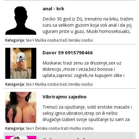
anal - krk
Decko 30 god iz ZG, trenutno na krku, tražim
curu sa velikom guzom koja voli anal i da joj
uguram prste u guzu. Muski homoseksualci,
parovi i transiči odjebite, ne zanimate me. Bilo
Kategorija:
Sex
Muška osoba traži žensku osobu
kakva placanja opcenito (gotovina) ili
unaprijed (aircash, paysafecard, bonovi) ne
Davor 59 0915798466
dolaze u obzir. Javit se prvo porukom na
whatsapp 0958048882.
Muskarac trazi zenu za druzenje,sex uz
diskreciju ,moze i veza,bez bonova i
uplata,zapresic zagreb,ne kupujem slike i
videa
Kategorija:
Sex
Muška osoba traži žensku osobu
Vibrirajmo zajedno
Trenuci za opuštanje, voliš erotske masaže i
seksy igrice.vibratori,strep on ili nešto
drugačije.Izaberi svoje opuštanje tu sam za
tebe.sve info na mob 095/762-8147
Kategorija:
Sex
Ženska osoba traži mušku osobu