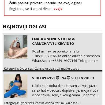
Želiš poslati privatnu poruku za ovaj oglas?
Registriraj se ili prijavi klikom
ovdje
NAJNOVIJI OGLASI
ENA 🔥ONLINE S LICEM🔥
CAM/CHAT/SLIKE/VIDEO
Pozdrav, Javi se porukom na br.
+385919977166 za online druženje samnom.
WhatsApp 👉+385919977166 Telegram 👉
@enafriedrichkis Radim videopozive s licem,
Kategorija:
Cyber sex
Ženska osoba traži mušku osobu
solo i s partnerom, kolegicama
(Tina&Natali), razne kombinacije halteri,
VIDEOPOZIVI 😈ENA😈 SLIKE&VIDEO
haljine, štikle, samostojeće itd. Nudim
svakakva videa seksa, pušenje, razne
U bilo koje doba dana tu sam za vas; javite
lokacije, suradnje s kolegicama, fetiši..
se za hot videocall, dopisivanje, moja vruća
Dopisivanje i slike također radim. NIŠTA UŽI...
videa seksa, solo, s kolegicama, uniforme, u
autu itd, te za gole slikice 💋 WhatsApp 👉
Kategorija:
Cyber sex
Ženska osoba traži mušku osobu
+385919977166 Telegram 👉