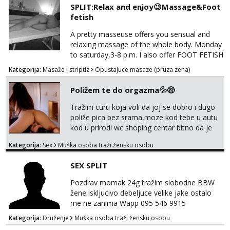
SPLIT:Relax and enjoy😉Massage&Foot
fetish
A pretty masseuse offers you sensual and
relaxing massage of the whole body. Monday
to saturday,3-8 p.m. I also offer FOOT FETISH
for lovers of beautiful feets👣👠👡👢 Calls
Kategorija:
Masaže i striptiz
Opustajuce masaze (pruza zena)
only,no messages! *NO SEX *PRIORITY IS
GIVEN TO REGULAR CLIENTS
Poližem te do orgazma💦🤑
Tražim curu koja voli da joj se dobro i dugo
poliže pica bez srama,moze kod tebe u autu
kod u prirodi wc shoping centar bitno da je
uzbudljivo i da si full diskretna i napaljena💦
Kategorija:
Sex
Muška osoba traži žensku osobu
jer nisam solo. Zgodan sam i diskretan,sliku
šaljem na wapp telegram..178 78kg.,javi se
SEX SPLIT
za brz dogovor Kontakt 0958759047
Pozdrav momak 24g tražim slobodne BBW
žene iskljucivo debeljuce velike jake ostalo
me ne zanima Wapp 095 546 9915
Kategorija:
Druženje
Muška osoba traži žensku osobu