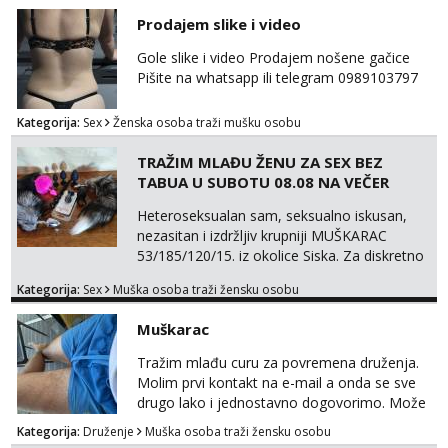
samo s prijateljima opustati ;) Klikni na link
Prodajem slike i video
ispod i nadji me tamo, cekam te!
Gole slike i video Prodajem nošene gačice
Pišite na whatsapp ili telegram 0989103797
Kategorija:
Sex
Ženska osoba traži mušku osobu
TRAŽIM MLAĐU ŽENU ZA SEX BEZ
TABUA U SUBOTU 08.08 NA VEČER
Heteroseksualan sam, seksualno iskusan,
nezasitan i izdržljiv krupniji MUŠKARAC
53/185/120/15. iz okolice Siska. Za diskretno
seksualno druženje U SUBOTU 08.08 NA
Kategorija:
Sex
Muška osoba traži žensku osobu
VEČER u ZAGREBU tražim MLAĐU ŽENU bez
obzira na vjeru, nacionalnost, bračni status i
Muškarac
udaljenost konkretno zainteresiranu za SEKS
bez TABUA i KONDOMA upotpunjen SEKS
Tražim mlađu curu za povremena druženja.
IGRAČKAMA od vibratora i umjetnih dilda do
Molim prvi kontakt na e-mail a onda se sve
analnih čepova raznih vel...
drugo lako i jednostavno dogovorimo. Može
sve u krugu od 100 km oko Zagreba
Kategorija:
Druženje
Muška osoba traži žensku osobu