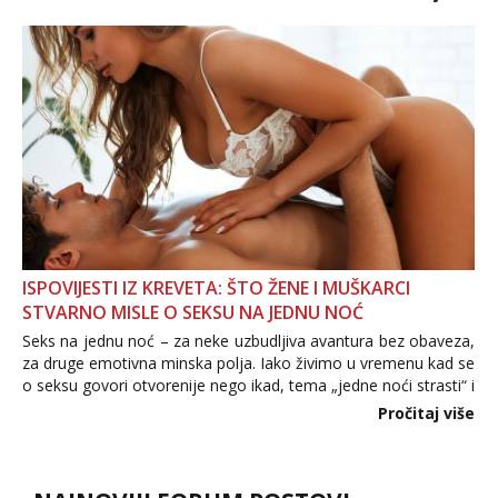
informacija, jer nepoznata osoba još nije zaslužila to
povjerenje. Takođe...
ISPOVIJESTI IZ KREVETA: ŠTO ŽENE I MUŠKARCI
STVARNO MISLE O SEKSU NA JEDNU NOĆ
Seks na jednu noć – za neke uzbudljiva avantura bez obaveza,
za druge emotivna minska polja. Iako živimo u vremenu kad se
o seksu govori otvorenije nego ikad, tema „jedne noći strasti“ i
dalje izaziva burne rasprave. Što zapravo misle žene, a što
Pročitaj više
muškarci? Jesu...