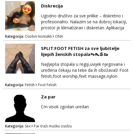
Diskrecija
Ugodno društvo za sve prilike – diskretno i
profesionalno. Nalazim se na dobroj lokaciji,
prostor je klimatiziran i diskretan. Aplikacija
what sapp 0957660399.
Kategorija:
Osobni kontakti
ONA
SPLIT:FOOT FETISH za sve ljubitelje
lijepih ženskih stopala👡👠👢👟
Najljepša stopala u regiji,uvijek njegovana i
uređena čekaju na tebe da ih obožavaš! Foot
fetish,foot worship,feet massage,nylon
fetish,trampling... Ponedjeljak-subota:15-
Kategorija:
Fetish
Foot Fetish
20.30h. Samo za istinske obožavatelje ovog
fetisha,isključivo POZIV. Sex i sl.ISKLJUČENO!
Za par
Crn visok zgodan uredan
Kategorija:
Sex
Par traži mušku osobu