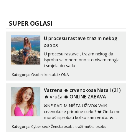
SUPER OGLASI
U procesu rastave trazim nekog
za sex
U procesu rastave , trazim nekog da
isproba sa mnom ono sto nisam mogla
i smjela do sada
Kategorija:
Osobni kontakti
ONA
Vatrena ‎️‍🔥 crvenokosa Natali (21)
‎️‍🔥 vruča‎ ️‍🔥 ONLINE ZABAVA
❌NE RADIM NIŠTA UŽIVO❌ Voliš
crvenokose prirodne curke? ❤️ Onda me
moraš isprobati koliko sam vruča.‎ ️‍🔥
MLADA vražica koja ima 100%
Kategorija:
Cyber sex
Ženska osoba traži mušku osobu
prorodne grudi, 💦 Misli su mi uvijek