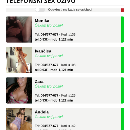
TELEFONSKI SEX UŽIVO
tel:0,93€ - mob:1,12€ min
Obavijesti me kada se oslobodi
Monika
Čekam tvoj poziv!
Tel:
064/677-677
- Kod: #133
tel:0,93€ - mob:1,12€ min
Ivančica
Čekam tvoj poziv!
Tel:
064/677-677
- Kod: #108
tel:0,93€ - mob:1,12€ min
Zara
Čekam tvoj poziv!
Tel:
064/677-677
- Kod: #123
tel:0,93€ - mob:1,12€ min
Anđela
Čekam tvoj poziv!
Tel:
064/677-677
- Kod: #142
tel:0,93€ - mob:1,12€ min