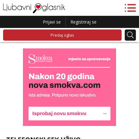
Prijavi se
Registriraj se
Predaj oglas
Liliana
Razgovaram :)
Tel:
064/677-677
- Kod: #69