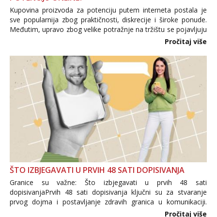
Kupovina proizvoda za potenciju putem interneta postala je
sve popularnija zbog praktičnosti, diskrecije i široke ponude.
Međutim, upravo zbog velike potražnje na tržištu se pojavljuju
i brojni krivotvoreni proizvodi, nepouzdane internetske
Pročitaj više
trgovine te proizvodi nepoznatog podrijetla. ...
ŠTO IZBJEGAVATI U PRVIH 48 SATI DOPISIVANJA
Granice su važne: Što izbjegavati u prvih 48 sati
dopisivanjaPrvih 48 sati dopisivanja ključni su za stvaranje
prvog dojma i postavljanje zdravih granica u komunikaciji.
Važno je izbjeći prebrzo otkrivanje osobnih ili intimnih
Pročitaj više