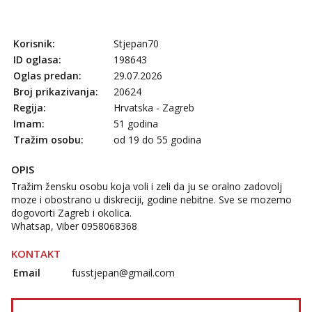
Anđela
Čekam tvoj poziv!
Korisnik:
Stjepan70
Tel:
064/677-677
- Kod: #142
tel:0,93€ - mob:1,12€ min
ID oglasa:
198643
Oglas predan:
29.07.2026
Broj prikazivanja:
20624
Regija:
Hrvatska - Zagreb
Imam:
51 godina
Tražim osobu:
od 19 do 55 godina
OPIS
Tražim žensku osobu koja voli i zeli da ju se oralno zadovolj
moze i obostrano u diskreciji, godine nebitne. Sve se mozemo
dogovorti Zagreb i okolica.
Whatsap, Viber 0958068368
KONTAKT
Email
fusstjepan@gmail.com