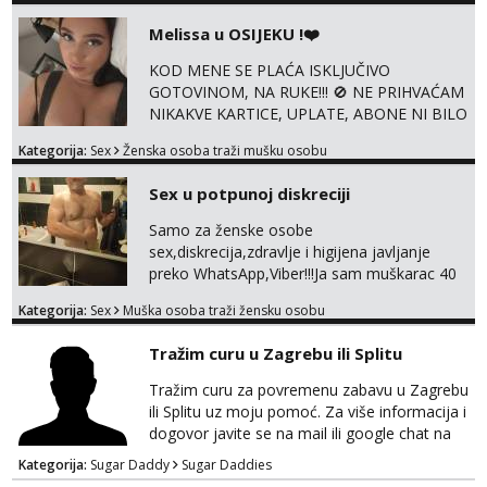
@enafriedrichkis ISKLJUČIVO ONLINE, NIŠTA
Melissa u OSIJEKU !❤️
UŽIVO
KOD MENE SE PLAĆA ISKLJUČIVO
GOTOVINOM, NA RUKE!!! 🚫 NE PRIHVAĆAM
NIKAKVE KARTICE, UPLATE, ABONE NI BILO
KAKVE DRUGE OBLIKE PLAĆANJA – 💵
Kategorija:
Sex
Ženska osoba traži mušku osobu
SAMO GOTOVINA!!! Moje fotografije su
100% moje, bez laži i igara. Nemam vremena
Sex u potpunoj diskreciji
za dopisivanja Za dogovor mi piši direktno na
WhatsApp – ako znaš što želiš, bit će ti
Samo za ženske osobe
nagrađeno.
sex,diskrecija,zdravlje i higijena javljanje
preko WhatsApp,Viber!!!Ja sam muškarac 40
god. 180cm 105kg!!!BDSM I razno razni fetiši
Kategorija:
Sex
Muška osoba traži žensku osobu
sve stvar dogovora otvoren za sve
opcije!!!Parovi isto dobro došli!!!
Tražim curu u Zagrebu ili Splitu
Tražim curu za povremenu zabavu u Zagrebu
ili Splitu uz moju pomoć. Za više informacija i
dogovor javite se na mail ili google chat na
oneofakind999111@gmail.com
Kategorija:
Sugar Daddy
Sugar Daddies