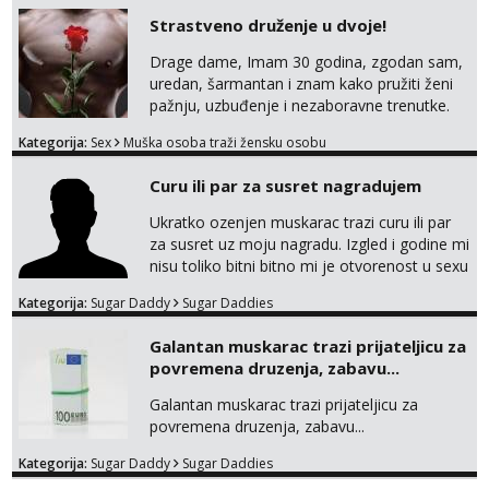
Strastveno druženje u dvoje!
Drage dame, Imam 30 godina, zgodan sam,
uredan, šarmantan i znam kako pružiti ženi
pažnju, uzbuđenje i nezaboravne trenutke.
Tražim otvorenu damu koja želi prepustiti se
Kategorija:
Sex
Muška osoba traži žensku osobu
snažnoj privlačnosti, strasti i noći ispunjenoj
užitkom bez ikakvih obaveza i komplikacija.
Curu ili par za susret nagradujem
Ako ti nedostaje dodir, poljupci, kemija i
muškarac koji će se potpuno posvetiti tvom
Ukratko ozenjen muskarac trazi curu ili par
zadovoljstvu, možda smo upravo ono što
za susret uz moju nagradu. Izgled i godine mi
oboje t...
nisu toliko bitni bitno mi je otvorenost u sexu
i bez previse tabooa . Molim ozbiljne da se
Kategorija:
Sugar Daddy
Sugar Daddies
jave na mail . Molim ako je moguce prvi mail
sa slikom ili opisom i otkud ste . Javite se
Galantan muskarac trazi prijateljicu za
necete pozalit
povremena druzenja, zabavu...
Galantan muskarac trazi prijateljicu za
povremena druzenja, zabavu...
Kategorija:
Sugar Daddy
Sugar Daddies