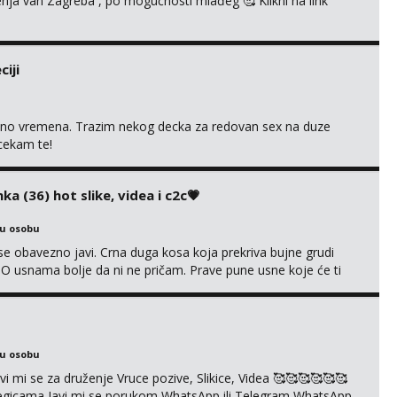
enja van Zagreba , po mogućnosti mlađeg 🥰 Klikni na link
iji
uno vremena. Trazim nekog decka za redovan sex na duze
 cekam te!
ka (36) hot slike, videa i c2c💗
ku osobu
e obavezno javi. Crna duga kosa koja prekriva bujne grudi
? O usnama bolje da ni ne pričam. Prave pune usne koje će ti
e još nisi vidio. Uvijek sam spremna za ONLOINE zabavu. Volim
kice i videa po tvojoj želji te imam raznih mater...
ku osobu
mi se za druženje Vruce pozive, Slikice, Videa 🥰🥰🥰🥰🥰🥰
kolegicama Javi mi se porukom WhatsApp ili Telegram WhatsApp