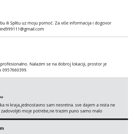
 ili Splitu uz moju pomoć. Za više informacija i dogovor
fakind999111@gmail.com
 profesionalno. Nalazim se na dobroj lokaciji, prostor je
app 0957660399.
bu
a ni kraja,jednostavno sam nesretna. sve dajem a nista ne
e zadovoljiti moje potrebe,ne trazim puno samo malo
s i njezne poljupce po tijelu koji me jako pale,obozavam kad
ni na link ispod i nadji me tamo, cekam te!
em