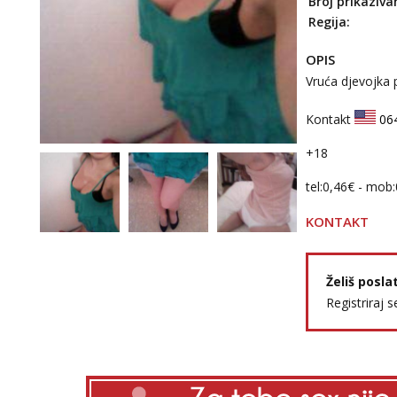
Broj prikaziva
Regija:
OPIS
Vruća djevojka
Kontakt
06
+18
tel:0,46€ - mob
KONTAKT
Želiš posla
Registriraj s