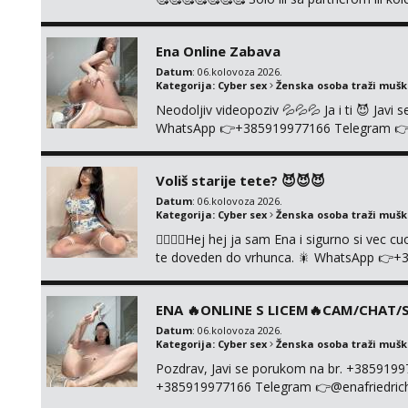
👉+385919977166 Telegram 👉@enafried
Ena Online Zabava
Datum
: 06.kolovoza 2026.
Kategorija:
Cyber sex
Ženska osoba traži muš
Neodoljiv videopoziv 💦💦💦 Ja i ti 😈 Jav
WhatsApp 👉+385919977166 Telegram 👉@en
+385919977166
Voliš starije tete? 😈😈😈
Datum
: 06.kolovoza 2026.
Kategorija:
Cyber sex
Ženska osoba traži muš
❤️‍🔥❤️‍🔥Hej hej ja sam Ena i sigurno si vec 
te doveden do vrhunca. 🎇 WhatsApp 👉+
ONLINE I NISTA UŽIVO!!!
ENA 🔥ONLINE S LICEM🔥CAM/CHAT/S
Datum
: 06.kolovoza 2026.
Kategorija:
Cyber sex
Ženska osoba traži muš
Pozdrav, Javi se porukom na br. +385919
+385919977166 Telegram 👉@enafriedrichki
kolegicama (Tina&Natali), razne kombinacij