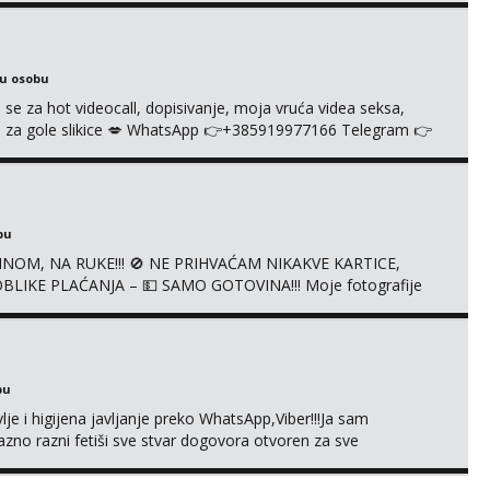
je s kolegicama, fetiši.. Dopisivanje i slike također radim.
ku osobu
 se za hot videocall, dopisivanje, moja vruća videa seksa,
 te za gole slikice 💋 WhatsApp 👉+385919977166 Telegram 👉
ŠTA UŽIVO
bu
NOM, NA RUKE!!! 🚫 NE PRIHVAĆAM NIKAKVE KARTICE,
LIKE PLAĆANJA – 💵 SAMO GOTOVINA!!! Moje fotografije
mena za dopisivanja Za dogovor mi piši direktno na
agrađeno.
bu
je i higijena javljanje preko WhatsApp,Viber!!!Ja sam
no razni fetiši sve stvar dogovora otvoren za sve