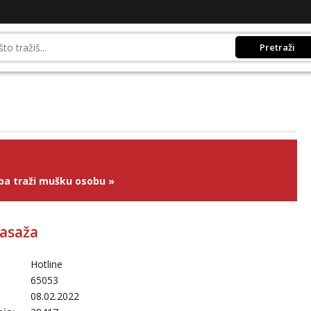
Pretraži
ba traži mušku osobu
»
asaža
Hotline
65053
08.02.2022