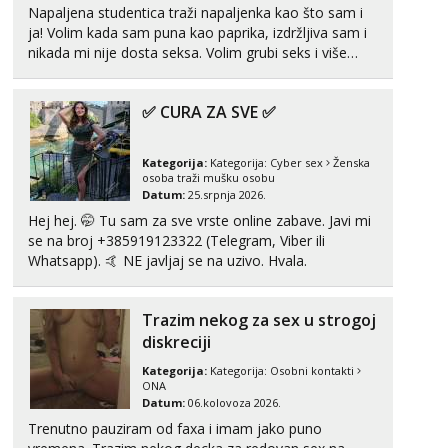
Napaljena studentica traži napaljenka kao što sam i
ja! Volim kada sam puna kao paprika, izdržljiva sam i
nikada mi nije dosta seksa. Volim grubi seks i više
puta dnevno bilo kad i bilo gdje zato se javi što prije
da me isprobaš Klikni na link ispod i nadji me tamo,
✅ CURA ZA SVE ✅
cekam te!
Kategorija:
Kategorija:
Cyber sex
Ženska
osoba traži mušku osobu
Datum:
25.srpnja 2026.
Hej hej. 🤭 Tu sam za sve vrste online zabave. Javi mi
se na broj +385919123322 (Telegram, Viber ili
Whatsapp). 🤙 NE javljaj se na uzivo. Hvala.
Trazim nekog za sex u strogoj
diskreciji
Kategorija:
Kategorija:
Osobni kontakti
ONA
Datum:
06.kolovoza 2026.
Trenutno pauziram od faxa i imam jako puno