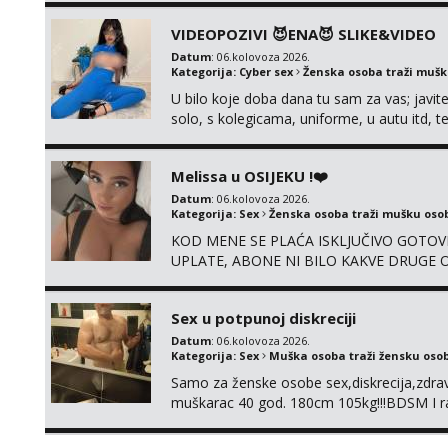
videa seksa, pušenje, razne lokacije, suradn
VIDEOPOZIVI 😈ENA😈 SLIKE&VIDEO
NIŠTA UŽI...
Datum
: 06.kolovoza 2026.
Kategorija:
Cyber sex
Ženska osoba traži muš
U bilo koje doba dana tu sam za vas; javite
solo, s kolegicama, uniforme, u autu itd,
@enafriedrichkis ISKLJUČIVO ONLINE, NI
Melissa u OSIJEKU !❤️
Datum
: 06.kolovoza 2026.
Kategorija:
Sex
Ženska osoba traži mušku oso
KOD MENE SE PLAĆA ISKLJUČIVO GOTOVI
UPLATE, ABONE NI BILO KAKVE DRUGE OB
su 100% moje, bez laži i igara. Nemam vre
WhatsApp – ako znaš što želiš, bit će ti n
Sex u potpunoj diskreciji
Datum
: 06.kolovoza 2026.
Kategorija:
Sex
Muška osoba traži žensku oso
Samo za ženske osobe sex,diskrecija,zdravl
muškarac 40 god. 180cm 105kg!!!BDSM I raz
opcije!!!Parovi isto dobro došli!!!