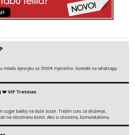
🌹
ivnu mladu djevojku sa 3500€ mjesečno. Kontakt na whatsapp
j ❤️ VIP Tretman
im sugar babby na duže staze. Tražim curu za druženje,
tvari na obostranu korist. Ako si otvorena, komunikativna,
 markodalic37@gmail.com
sex