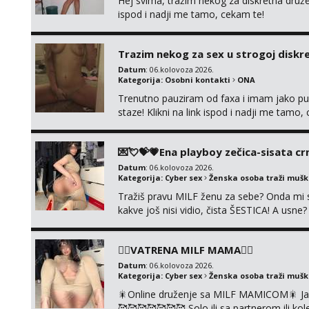
Hej svima, tražim nekog za diskretna druž
ispod i nadji me tamo, cekam te!
Trazim nekog za sex u strogoj diskrec
Datum
: 06.kolovoza 2026.
Kategorija:
Osobni kontakti
ONA
Trenutno pauziram od faxa i imam jako p
staze! Klikni na link ispod i nadji me tamo,
💌💘💝💗Ena playboy zečica-sisata crn
Datum
: 06.kolovoza 2026.
Kategorija:
Cyber sex
Ženska osoba traži muš
Tražiš pravu MILF ženu za sebe? Onda mi s
kakve još nisi vidio, čista ŠESTICA! A usne
se urezati u pamćenje, jer vjeruj mi, takv
vruće u porukama uz pokoju fotku. Radim sli
❤️‍🔥VATRENA MILF MAMA❤️‍🔥
Datum
: 06.kolovoza 2026.
Kategorija:
Cyber sex
Ženska osoba traži muš
🎇Online druženje sa MILF MAMICOM🎇 Javi 
🥰🥰🥰🥰🥰🥰🥰 Solo ili sa partnerom ili 