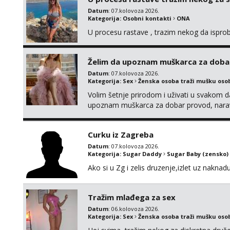
Datum
: 07.kolovoza 2026.
Kategorija:
Osobni kontakti
ONA
U procesu rastave , trazim nekog da ispr
Želim da upoznam muškarca za doba
Datum
: 07.kolovoza 2026.
Kategorija:
Sex
Ženska osoba traži mušku oso
Volim šetnje prirodom i uživati u svakom da
upoznam muškarca za dobar provod, naravno
tamo, cekam te!
Curku iz Zagreba
Datum
: 07.kolovoza 2026.
Kategorija:
Sugar Daddy
Sugar Baby (zensko)
Ako si u Zg i zelis druzenje,izlet uz naknad
Tražim mlađega za sex
Datum
: 06.kolovoza 2026.
Kategorija:
Sex
Ženska osoba traži mušku oso