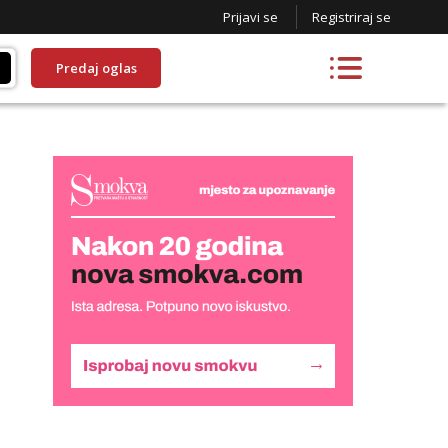
Prijavi se
Registriraj se
Predaj oglas
Lili
Čekam tvoj poziv!