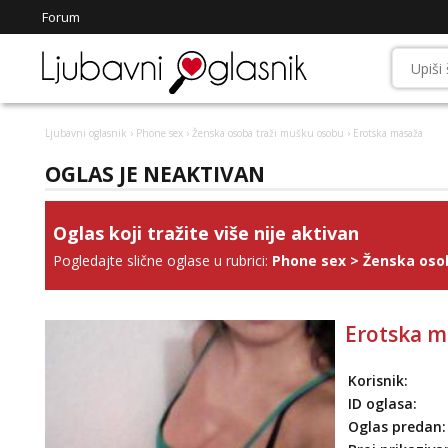
Forum
Ljubavni oglasnik
›
Phone sex
›
Ženska osoba traži mušku osobu
› Erotska masaža
OGLAS JE NEAKTIVAN
Oglas koji tražite više nije aktivan
Pogledajte slične oglase u rubrici:
Phone sex
>
Ženska oso
Erotska m
Korisnik:
ID oglasa:
Oglas predan: