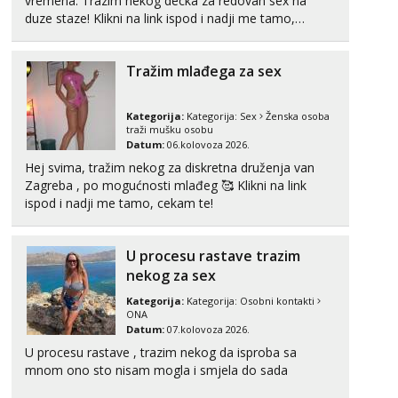
vremena. Trazim nekog decka za redovan sex na
duze staze! Klikni na link ispod i nadji me tamo,
cekam te!
Tražim mlađega za sex
Kategorija:
Kategorija:
Sex
Ženska osoba
traži mušku osobu
Datum:
06.kolovoza 2026.
Hej svima, tražim nekog za diskretna druženja van
Zagreba , po mogućnosti mlađeg 🥰 Klikni na link
ispod i nadji me tamo, cekam te!
U procesu rastave trazim
nekog za sex
Kategorija:
Kategorija:
Osobni kontakti
ONA
Datum:
07.kolovoza 2026.
U procesu rastave , trazim nekog da isproba sa
mnom ono sto nisam mogla i smjela do sada