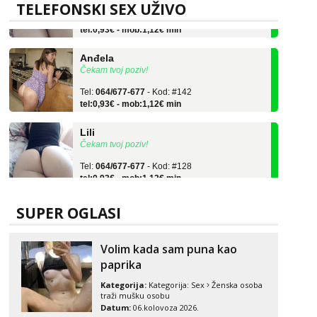
Tel:
064/677-677
- Kod: #128
TELEFONSKI SEX UŽIVO
tel:0,93€ - mob:1,12€ min
Anđela
Čekam tvoj poziv!
Tel:
064/677-677
- Kod: #142
tel:0,93€ - mob:1,12€ min
Lili
Čekam tvoj poziv!
Tel:
064/677-677
- Kod: #128
tel:0,93€ - mob:1,12€ min
Anđela
Čekam tvoj poziv!
SUPER OGLASI
Tel:
064/677-677
- Kod: #142
tel:0,93€ - mob:1,12€ min
Volim kada sam puna kao
paprika
Kategorija:
Kategorija:
Sex
Ženska osoba
traži mušku osobu
Datum:
06.kolovoza 2026.