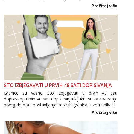
se pojavljuju i brojni krivotvoreni proizvodi, nepouzdane
Pročitaj više
internetske trgovine te proizvodi nepoznatog podrijetla. ...
ŠTO IZBJEGAVATI U PRVIH 48 SATI DOPISIVANJA
Granice su važne: Što izbjegavati u prvih 48 sati
dopisivanjaPrvih 48 sati dopisivanja ključni su za stvaranje
prvog dojma i postavljanje zdravih granica u komunikaciji.
Važno je izbjeći prebrzo otkrivanje osobnih ili intimnih
Pročitaj više
informacija, jer nepoznata osoba još nije zaslužila to
povjerenje. Takođe...