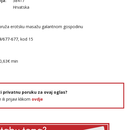
nja:
38417
Hrvatska
 pruža erotsku masažu galantnom gospodinu
4/677-677
, kod 15
:0,63€ min
ti privatnu poruku za ovaj oglas?
e ili prijavi klikom
ovdje