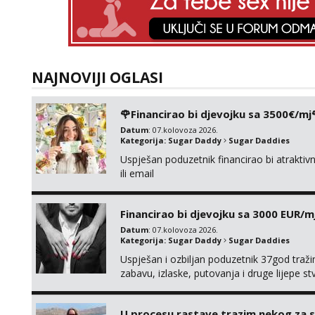
NAJNOVIJI OGLASI
🌹Financirao bi djevojku sa 3500€/mj
Datum
: 07.kolovoza 2026.
Kategorija:
Sugar Daddy
Sugar Daddies
Uspješan poduzetnik financirao bi atrakt
ili email
Financirao bi djevojku sa 3000 EUR/m
Datum
: 07.kolovoza 2026.
Kategorija:
Sugar Daddy
Sugar Daddies
Uspješan i ozbiljan poduzetnik 37god traž
zabavu, izlaske, putovanja i druge lijepe s
zgodna i atraktivna javi se na moj email:
U procesu rastave trazim nekog za 