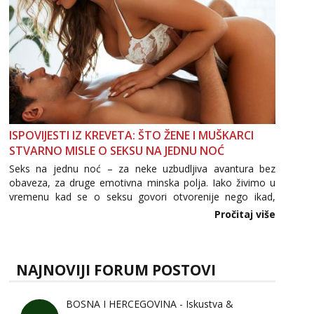
ISPOVIJESTI IZ KREVETA: ŠTO ŽENE I MUŠKARCI
STVARNO MISLE O SEKSU NA JEDNU NOĆ
Seks na jednu noć – za neke uzbudljiva avantura bez
obaveza, za druge emotivna minska polja. Iako živimo u
vremenu kad se o seksu govori otvorenije nego ikad,
tema „jedne noći strasti“ i dalje izaziva burne rasprave. Što
Pročitaj više
zapravo misle žene, a što muškarci? Jesu...
NAJNOVIJI FORUM POSTOVI
BOSNA I HERCEGOVINA - Iskustva &