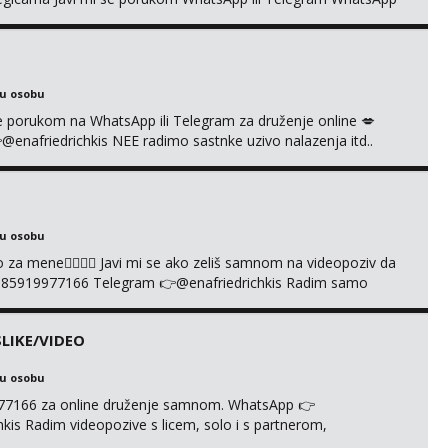
richkis 🤬NE RADIM SASTANKE I DRUZENJA UZIVO🤬
ku osobu
i se porukom na WhatsApp ili Telegram za druženje online 💋
afriedrichkis NEE radimo sastnke uzivo nalazenja itd..
ku osobu
cuo za mene❤️‍🔥❤️‍🔥 Javi mi se ako zeliš samnom na videopoziv da
385919977166 Telegram 👉@enafriedrichkis Radim samo
LIKE/VIDEO
ku osobu
977166 za online druženje samnom. WhatsApp 👉
s Radim videopozive s licem, solo i s partnerom,
e halteri, haljine, štikle, samostojeće itd. Nudim svakakva