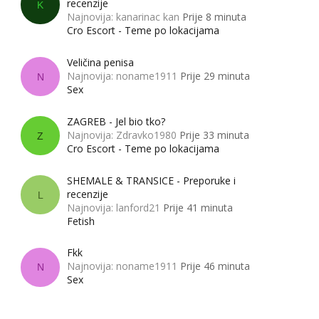
recenzije
K
Najnovija: kanarinac kan
Prije 8 minuta
Cro Escort - Teme po lokacijama
Veličina penisa
Najnovija: noname1911
Prije 29 minuta
N
Sex
ZAGREB - Jel bio tko?
Najnovija: Zdravko1980
Prije 33 minuta
Z
Cro Escort - Teme po lokacijama
SHEMALE & TRANSICE - Preporuke i
recenzije
L
Najnovija: lanford21
Prije 41 minuta
Fetish
Fkk
Najnovija: noname1911
Prije 46 minuta
N
Sex