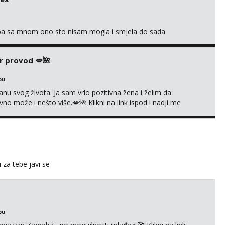
oba sa mnom ono sto nisam mogla i smjela do sada
r provod 💋🌺
bu
nu svog života. Ja sam vrlo pozitivna žena i želim da
 može i nešto više.💋🌺 Klikni na link ispod i nadji me
u za tebe javi se
bu