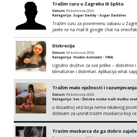
Tražim curu u Zagrebu ili Splitu
Datum
: 06.kolovoza 2026.
Kategorija:
Sugar Daddy
Sugar Daddies
Tražim curu za povremenu zabavu u Zagrebu
javite se na mail ili google chat na oneo
Diskrecija
Datum
: 06.kolovoza 2026.
Kategorija:
Osobni kontakti
ONA
Ugodno društvo za sve prilike – diskretno i
klimatiziran i diskretan. Aplikacija what s
Tražim malo nježnosti i razumjevanja
Datum
: 06.kolovoza 2026.
Kategorija:
Sex
Ženska osoba traži mušku oso
u dosadnoj vezi koja nema nikakvog pocetk
dobivam za uzvrat.trazim muskarca koji c
njeznosti i razumjevanja. volim njezan sek
muskarac preuzme kontrolu . javi se :) Klik
Trazim muskarca da ga dobro zajaš