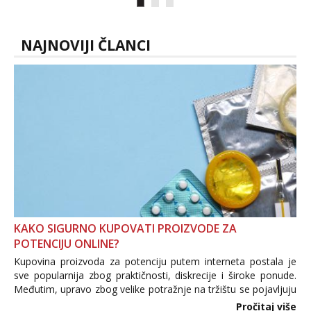
😉 Radim i vruća tipkanja uz slike i hot
line pozive. Za vas sam pripremila ...
NAJNOVIJI ČLANCI
KAKO SIGURNO KUPOVATI PROIZVODE ZA
POTENCIJU ONLINE?
Kupovina proizvoda za potenciju putem interneta postala je
sve popularnija zbog praktičnosti, diskrecije i široke ponude.
Međutim, upravo zbog velike potražnje na tržištu se pojavljuju
i brojni krivotvoreni proizvodi, nepouzdane internetske
Pročitaj više