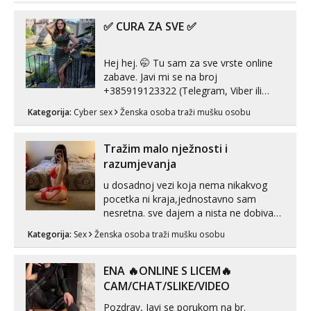
tel:0,93€ - mob:1,12€ min
✅ CURA ZA SVE ✅
Martina
Čekam tvoj poziv!
Hej hej. 🤭 Tu sam za sve vrste online
Tel:
064/677-677
- Kod: #110
tel:0,93€ - mob:1,12€ min
zabave. Javi mi se na broj
+385919123322 (Telegram, Viber ili
Ivančica
Whatsapp). 🤙 NE javljaj se na uzivo.
Kategorija:
Cyber sex
Ženska osoba traži mušku osobu
Čekam tvoj poziv!
Hvala.
Tel:
064/677-677
- Kod: #108
Tražim malo nježnosti i
tel:0,93€ - mob:1,12€ min
razumjevanja
Anita
u dosadnoj vezi koja nema nikakvog
Čekam tvoj poziv!
pocetka ni kraja,jednostavno sam
Tel:
064/677-677
- Kod: #87
nesretna. sve dajem a nista ne dobivam
tel:0,93€ - mob:1,12€ min
za uzvrat.trazim muskarca koji ce
Kategorija:
Sex
Ženska osoba traži mušku osobu
zadovoljiti moje potrebe,ne trazim puno
Anđela
samo malo njeznosti i razumjevanja.
Čekam tvoj poziv!
volim njezan seks i njezne poljupce po
ENA 🔥ONLINE S LICEM🔥
tijelu koji me jako pale,obozavam kad
Tel:
064/677-677
- Kod: #142
CAM/CHAT/SLIKE/VIDEO
tel:0,93€ - mob:1,12€ min
muskar...
Pozdrav, Javi se porukom na br.