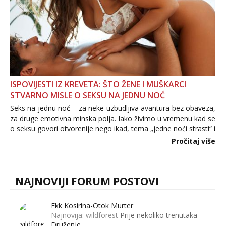
ISPOVIJESTI IZ KREVETA: ŠTO ŽENE I MUŠKARCI
STVARNO MISLE O SEKSU NA JEDNU NOĆ
Seks na jednu noć – za neke uzbudljiva avantura bez obaveza,
za druge emotivna minska polja. Iako živimo u vremenu kad se
o seksu govori otvorenije nego ikad, tema „jedne noći strasti“ i
dalje izaziva burne rasprave. Što zapravo misle žene, a što
Pročitaj više
muškarci? Jesu...
NAJNOVIJI FORUM POSTOVI
Fkk Kosirina-Otok Murter
Najnovija: wildforest
Prije nekoliko trenutaka
Druženje