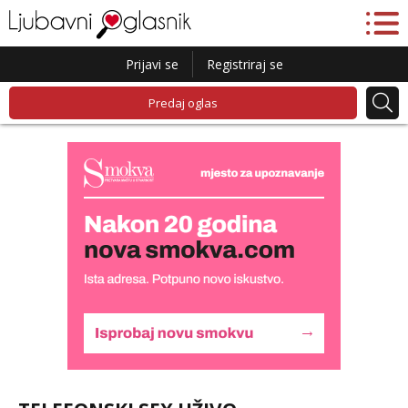
Prijavi se
Registriraj se
Predaj oglas
Liliana
Razgovaram :)
Tel:
064/677-677
- Kod: #69