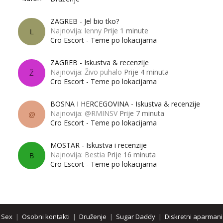
ZAGREB - Jel bio tko?
Najnovija: lenny
Prije 1 minute
L
Cro Escort - Teme po lokacijama
ZAGREB - Iskustva & recenzije
Najnovija: Živo puhalo
Prije 4 minuta
Ž
Cro Escort - Teme po lokacijama
BOSNA I HERCEGOVINA - Iskustva & recenzije
Najnovija: @RMINSV
Prije 7 minuta
@
Cro Escort - Teme po lokacijama
MOSTAR - Iskustva i recenzije
Najnovija: Bestia
Prije 16 minuta
B
Cro Escort - Teme po lokacijama
Sex
|
Osobni kontakti
|
Druženje
|
Sugar Daddy
|
Diskretni aparmani