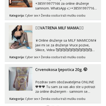
Mira
+385919977166 za online druženje
Čekam tvoj poziv!
samnom. WhatsApp 👉+385919977166
Telegram 👉@enafriedrichkis Radim
Tel:
064/677-677
- Kod: #72
Kategorija:
Cyber sex
Ženska osoba traži mušku osobu
videopozive s licem, solo i s partnerom,
tel:0,93€ - mob:1,12€ min
kolegicama (Tina&Natali), razne
kombinacije halteri, haljine, štikle,
❤️‍🔥VATRENA MILF MAMA❤️‍🔥
samostojeće itd. Nudim svakakva videa
seksa, puš...
🎇Online druženje sa MILF MAMICOM🎇
Javi mi se za druženje Vruce pozive,
Slikice, Videa 🥰🥰🥰🥰🥰🥰🥰🥰🥰🥰🥰🥰
🥰 Solo ili sa partnerom ili kolegicama
Kategorija:
Cyber sex
Ženska osoba traži mušku osobu
Javi mi se porukom WhatsApp ili
Telegram WhatsApp 👉+385919977166
Telegram 👉@enafriedrichkis 🤬NE
Crvenokosa ljepotica 20g. 🤭
RADIM SASTANKE I DRUZENJA UZIVO
🤬...
Pozdrav svim obožavateljima ONLINE
🧡🧡🧡 Tu sam za vas ako ste u potrazi
za online druženjem - samnom se
možete zabaviti preko videopoziva, ili
Kategorija:
Cyber sex
Ženska osoba traži mušku osobu
ako vam nisam dovoljna radim i u paru i
trojci s kolegicama, svaka je drugačija