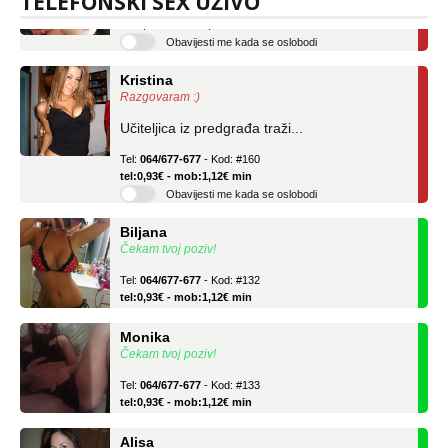
TELEFONSKI SEX UŽIVO
tel:0,93€ - mob:1,12€ min
Obavijesti me kada se oslobodi
Kristina
Razgovaram :)
Učiteljica iz predgrađa traži...
Tel:
064/677-677
- Kod: #160
tel:0,93€ - mob:1,12€ min
Obavijesti me kada se oslobodi
Biljana
Čekam tvoj poziv!
Tel:
064/677-677
- Kod: #132
tel:0,93€ - mob:1,12€ min
Monika
Čekam tvoj poziv!
Tel:
064/677-677
- Kod: #133
tel:0,93€ - mob:1,12€ min
Alisa