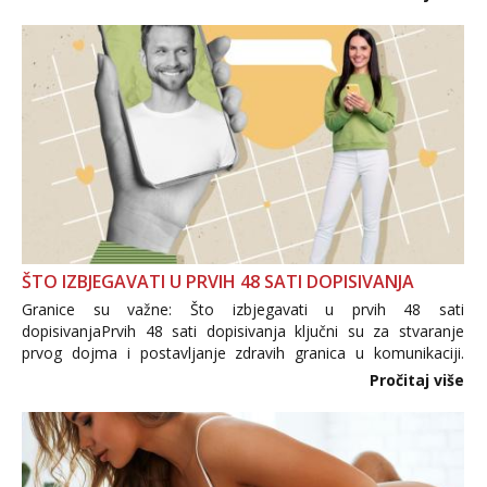
trgovine te proizvodi nepoznatog podrijetla. ...
ŠTO IZBJEGAVATI U PRVIH 48 SATI DOPISIVANJA
Granice su važne: Što izbjegavati u prvih 48 sati
dopisivanjaPrvih 48 sati dopisivanja ključni su za stvaranje
prvog dojma i postavljanje zdravih granica u komunikaciji.
Važno je izbjeći prebrzo otkrivanje osobnih ili intimnih
Pročitaj više
informacija, jer nepoznata osoba još nije zaslužila to
povjerenje. Takođe...