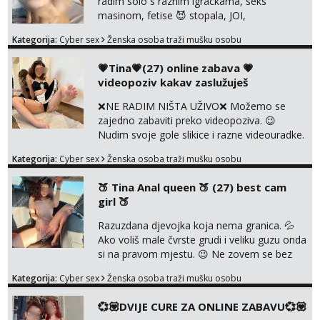
radim solo s raznim igrackama, seks
NE RADIM UŽIVO🤬...
masinom, fetise 😈 stopala, JOI,
dominacija..ili kako god voliš 😉 Slike s licem
Kategorija:
Cyber sex
Ženska osoba traži mušku osobu
u svim kombinacijama❗videa raznih na
biranje❗cam2cam koji još nisi doživio❗vruće
💗Tina💗(27) online zabava 💗
tipkanje❗radim materijal po želji 😈 Radim
videopoziv kakav zaslužuješ
PROVJERU AUTENTIČNOSTI video pozivom
NIŠTA UŽIVO ME NE ZANIMA Čekam te 😘
❌NE RADIM NIŠTA UŽIVO❌ Možemo se
091 912 3322...
zajedno zabaviti preko videopoziva. 😉
Nudim svoje gole slikice i razne videouradke.
🤩 Za online zabavu pošalji poruku na
Kategorija:
Cyber sex
Ženska osoba traži mušku osobu
Whatsapp, Telegram ili Viber. 😎 +385 91 912
3322 Za provjeru moje autentičnosti možeš
🍑 Tina Anal queen 🍑 (27) best cam
me vidjeti na videopozivu. 😉 S vama sam
girl 🍑
vec 5 godina. Vaša Tina. 💗 ❌NE RADIM
NIŠTA UŽIVO❌ ❌NE RADIM NIŠTA UŽIVO❌
Razuzdana djevojka koja nema granica. 💦
❌NE RADIM NIŠTA UŽIVO❌ ❌NE ...
Ako voliš male čvrste grudi i veliku guzu onda
si na pravom mjestu. 😉 Ne zovem se bez
razloga ANAL KRALJICA. 🍑 Volim perverzije,
Kategorija:
Cyber sex
Ženska osoba traži mušku osobu
grubu igru, dominaciju i puno prljavih igrica.
Ne štedim na igračkama i sexi rublju. 😉
💞💟DVIJE CURE ZA ONLINE ZABAVU💞💟
Ponuda videa koju ja nudim nećeš pronaći ni