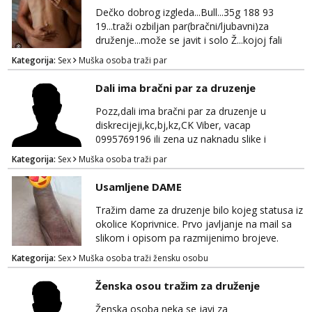
strane.Ajmo uživati i svatko svojim putem
Dečko dobrog izgleda...Bull...35g 188 93
19...traži ozbiljan par(bračni/ljubavni)za
druženje...može se javit i solo Ž...kojoj fali
uzbuđenja i strasti...područje otoka Murtera i
Kategorija:
Sex
Muška osoba traži par
bliža okolica...WhatsApp...Telegram
Dali ima bračni par za druzenje
Pozz,dali ima bračni par za druzenje u
diskrecijeji,kc,bj,kz,CK Viber, vacap
0995769196 ili zena uz naknadu slike i
dopisivanje ne zanima me
Kategorija:
Sex
Muška osoba traži par
Usamljene DAME
Tražim dame za druzenje bilo kojeg statusa iz
okolice Koprivnice. Prvo javljanje na mail sa
slikom i opisom pa razmijenimo brojeve.
Muski i bonovi STOP.
Kategorija:
Sex
Muška osoba traži žensku osobu
Ženska osou tražim za druženje
Ženska osoba neka se javi za