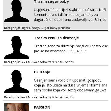
Trazim sugar baby
Uspješan, i financijski stabilan muškarac traži
komunikativnu i diskretnu sugar baby za
dugoročno i obostrano zadovoljstvo. Bitni su
mi kemija, povjerenje, diskrecija i jasan
Kategorija:
Sugar Daddy
Sugar Baby (zensko)
dogovor bez komplikacija. Nagrada
financijska se podrazumjeva. Ako znaš što
Trazim zenu za druzenje
želiš – javi se privatno s kratkim opisom i
fotografijom.
Trazi se zena za druzenje moguce i nesto vise
javi se na whatsapp 0958948506
Kategorija:
Sex
Muška osoba traži žensku osobu
Druženje
Oženjen sam i volio bih upoznati gospođu
koja je isto udata na duže vrijeme.Normalana
sam osoba koja voli sex tj obožavam ga .Sve
ostalo možemo srediti u hodu naravno
Kategorija:
Sex
Muška osoba traži žensku osobu
diskrecija mi je najvažnija.Prostor je moj
.Molim samo normalne osobe bez nekih
PASSION
bonova zahtjeva i traženja novca sa bilo koje