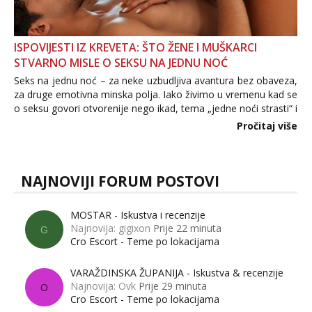
ISPOVIJESTI IZ KREVETA: ŠTO ŽENE I MUŠKARCI
STVARNO MISLE O SEKSU NA JEDNU NOĆ
Seks na jednu noć – za neke uzbudljiva avantura bez obaveza,
za druge emotivna minska polja. Iako živimo u vremenu kad se
o seksu govori otvorenije nego ikad, tema „jedne noći strasti“ i
dalje izaziva burne rasprave. Što zapravo misle žene, a što
Pročitaj više
muškarci? Jesu...
NAJNOVIJI FORUM POSTOVI
MOSTAR - Iskustva i recenzije
Najnovija: gigixon
Prije 22 minuta
G
Cro Escort - Teme po lokacijama
VARAŽDINSKA ŽUPANIJA - Iskustva & recenzije
Najnovija: Ovk
Prije 29 minuta
O
Cro Escort - Teme po lokacijama