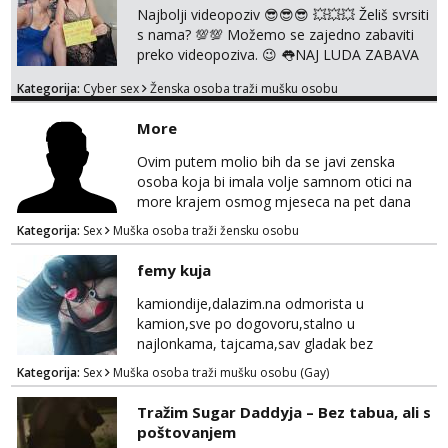
kod jedne djevojke. U proteklih 5 godina
Najbolji videopoziv 😎😎😎 💥💥💥 Želiš svrsiti
snimila sam preko 600 videouradaka. Malo je
s nama? 💯💯 Možemo se zajedno zabaviti
reći da sam PR...
preko videopoziva. 😉 👅NAJ LUDA ZABAVA
JE ZAGARANTIRANA😈 Za online zabavu
Kategorija:
Cyber sex
Ženska osoba traži mušku osobu
pošalji poruku na Whatsapp, Telegram ili
Viber. 😎 Za provjeru nase autentičnosti
More
možeš me vidjeti na videopozivu. 😉
091/912-3322 ❌NE RADIMO NIŠTA UŽIVO❌
Ovim putem molio bih da se javi zenska
osoba koja bi imala volje samnom otici na
more krajem osmog mjeseca na pet dana
netrazim nista intimno cisto druženje da
Kategorija:
Sex
Muška osoba traži žensku osobu
nisam sam ,imam 39 godina crna kosa 170
visok 80 kg zagrebačka županija 0919121728
femy kuja
WhatsApp Viber ili mail merkej86@gmail.com
kamiondije,dalazim.na odmorista u
kamion,sve po dogovoru,stalno u
najlonkama, tajcama,sav gladak bez
dlaka,spermu obozavam,sve po dog
Kategorija:
Sex
Muška osoba traži mušku osobu (Gay)
Tražim Sugar Daddyja – Bez tabua, ali s
poštovanjem