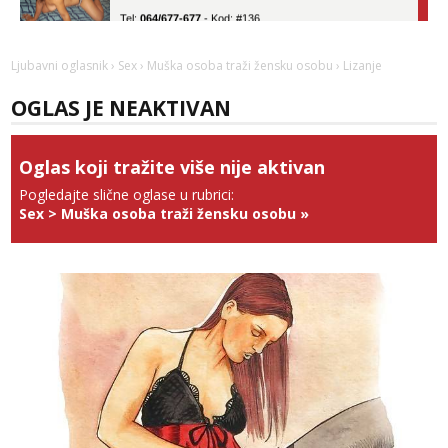
Tel:
064/677-677
- Kod: #136
tel:0,93€ - mob:1,12€ min
Obavijesti me kada se oslobodi
Ljubavni oglasnik
›
Sex
›
Muška osoba traži žensku osobu
› Lizanje
Ela
Razgovaram :)
OGLAS JE NEAKTIVAN
Tel:
064/677-677
- Kod: #117
tel:0,93€ - mob:1,12€ min
Obavijesti me kada se oslobodi
Oglas koji tražite više nije aktivan
Pogledajte slične oglase u rubrici:
Vanesa
Sex
>
Muška osoba traži žensku osobu
»
Razgovaram :)
Tel:
064/677-677
- Kod: #74
tel:0,93€ - mob:1,12€ min
Obavijesti me kada se oslobodi
Anđela
Čekam tvoj poziv!
Tel:
064/677-677
- Kod: #142
tel:0,93€ - mob:1,12€ min