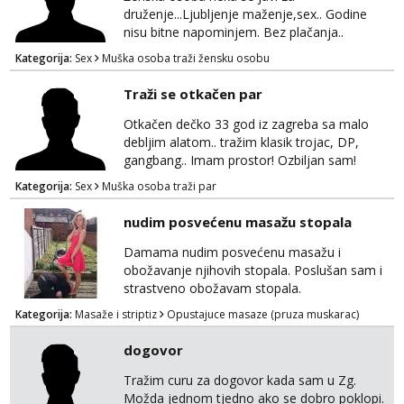
druženje...Ljubljenje maženje,sex.. Godine
nisu bitne napominjem. Bez plačanja..
ZAGREB-okolica. Javite se na whatsapp viber
Kategorija:
Sex
Muška osoba traži žensku osobu
sms 0995323582
Traži se otkačen par
Otkačen dečko 33 god iz zagreba sa malo
debljim alatom.. tražim klasik trojac, DP,
gangbang.. Imam prostor! Ozbiljan sam!
Kondomi i higijena od mene zajamceni :)
Kategorija:
Sex
Muška osoba traži par
Može i normalna dama/cura koja voli
swingati! :) 0924510862
nudim posvećenu masažu stopala
Damama nudim posvećenu masažu i
obožavanje njihovih stopala. Poslušan sam i
strastveno obožavam stopala.
Kategorija:
Masaže i striptiz
Opustajuce masaze (pruza muskarac)
dogovor
Tražim curu za dogovor kada sam u Zg.
Možda jednom tjedno ako se dobro poklopi.