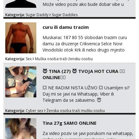
Može video poziv ako bude dobar vibe u
porukama jer me zanimaju samo konkretne
Kategorija:
Sugar Daddy
Sugar Daddies
ponude. Moje preference su duga kosa, do
50ak kg, 165-175cm, oko 25g i da nisi pušač.
curu ili damu trazim
Eventualne iznimke mogu biti zbog dobre
osobnosti i iskrene komunikacije. Tg:
Muskarac 187 80 55 slobodan trazim curu
@m49229
damu za druzenje Crikvenica Selce Novi
Vinodolski otok Krk ili neko drugo mjesto
Kategorija:
Sex
Muška osoba traži žensku osobu
😈 TINA (27) 😈 TVOJA HOT CURA ❤️‍🔥
ONLINE❤️‍🔥
💥 NE RADIM NISTA UŽIVO 💥 Usamljen si?
Daj mi se javi na Whatsapp, Viber ili
Telegram da se zabavimo. 😇
+385919123322 Možemo zajedno na
Kategorija:
Cyber sex
Ženska osoba traži mušku osobu
videopoziv ili se možemo dopisivati uz slanje
sexi slikica. 🤫 Prodajem svoje gole slike,
Tina 27g SAMO ONLINE
videa, gacice i carapice 🤑 🤬 NE RADIM
UŽIVO🤬 🤬 NE RADIM UŽIVO🤬 🤬 NE
Za video poziv se javi porukom na whatsapp,
RADIM UŽIVO🤬 🤬 NE RADIM UŽIVO🤬 🤬