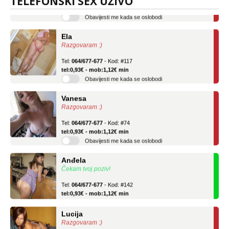
TELEFONSKI SEX UŽIVO
Obavijesti me kada se oslobodi
Ela
Razgovaram :)
Tel:
064/677-677
- Kod: #117
tel:0,93€ - mob:1,12€ min
Obavijesti me kada se oslobodi
Vanesa
Razgovaram :)
Tel:
064/677-677
- Kod: #74
tel:0,93€ - mob:1,12€ min
Obavijesti me kada se oslobodi
Anđela
Čekam tvoj poziv!
Tel:
064/677-677
- Kod: #142
tel:0,93€ - mob:1,12€ min
Lucija
Razgovaram :)