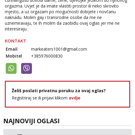
cunnilingusu dovodi dame, žene, djevojke jezikom do njihovog
orgazma. Uvjet je da imate vlastiti prostor ili neko skrovito
mjesto, a uz orgazam po mogućnosti dobijete i novčanu
naknadu. Molim gay i transrodne osobe da me ne
uznemiravaju, te ih molim da zaobiđu ovaj oglas jer me ne
interesiraju.
KONTAKT
Email
markeaters1001@gmail.com
Mobitel
+385976000830
Želiš poslati privatnu poruku za ovaj oglas?
Registriraj se ili prijavi klikom
ovdje
NAJNOVIJI OGLASI