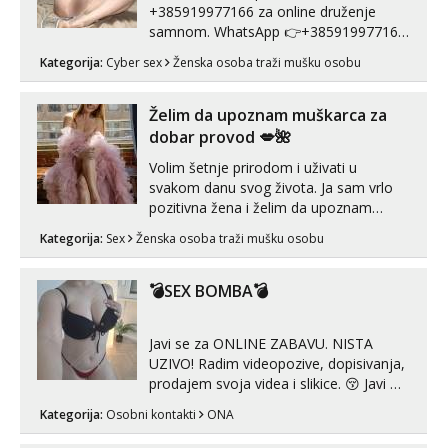
+385919977166 za online druženje
samnom. WhatsApp 👉+385919977166
Telegram 👉@enafriedrichkis Radim
Kategorija:
Cyber sex
Ženska osoba traži mušku osobu
videopozive s licem, solo i s partnerom,
kolegicama (Tina&Natali), razne
kombinacije halteri, haljine, štikle,
Želim da upoznam muškarca za
samostojeće itd. Nudim svakakva videa
dobar provod 💋🌺
seksa, puš...
Volim šetnje prirodom i uživati u
svakom danu svog života. Ja sam vrlo
pozitivna žena i želim da upoznam
muškarca za dobar provod, naravno
Kategorija:
Sex
Ženska osoba traži mušku osobu
može i nešto više.💋🌺 Klikni na link
ispod i nadji me tamo, cekam te!
💣SEX BOMBA💣
Javi se za ONLINE ZABAVU. NISTA
UZIVO! Radim videopozive, dopisivanja,
prodajem svoja videa i slikice. 😚 Javi mi
se porukom na Whatsupp, Viber ili
Kategorija:
Osobni kontakti
ONA
Telegram. +385 91 723 0045