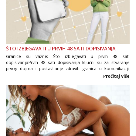
ŠTO IZBJEGAVATI U PRVIH 48 SATI DOPISIVANJA
Granice su važne: Što izbjegavati u prvih 48 sati
dopisivanjaPrvih 48 sati dopisivanja ključni su za stvaranje
prvog dojma i postavljanje zdravih granica u komunikaciji.
Važno je izbjeći prebrzo otkrivanje osobnih ili intimnih
Pročitaj više
informacija, jer nepoznata osoba još nije zaslužila to
povjerenje. Takođe...