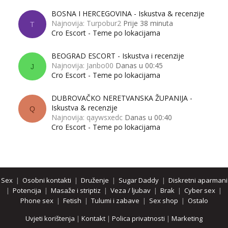
BOSNA I HERCEGOVINA - Iskustva & recenzije
Najnovija: Turpobur2
Prije 38 minuta
T
Cro Escort - Teme po lokacijama
BEOGRAD ESCORT - Iskustva i recenzije
Najnovija: Janbo00
Danas u 00:45
J
Cro Escort - Teme po lokacijama
DUBROVAČKO NERETVANSKA ŽUPANIJA -
Iskustva & recenzije
Q
Najnovija: qaywsxedc
Danas u 00:40
Cro Escort - Teme po lokacijama
Sex
|
Osobni kontakti
|
Druženje
|
Sugar Daddy
|
Diskretni aparmani
|
Potencija
|
Masaže i striptiz
|
Veza / ljubav
|
Brak
|
Cyber sex
|
Phone sex
|
Fetish
|
Tulumi i zabave
|
Sex shop
|
Ostalo
Uvjeti korištenja
|
Kontakt
|
Polica privatnosti
|
Marketing