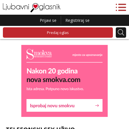
Prijavi se
Registriraj se
Predaj oglas
Lucija
Razgovaram :)
Tel:
064/677-677
- Kod: #136
tel:0,93€ - mob:1,12€ min