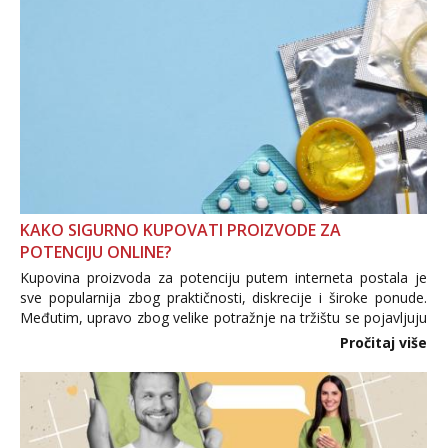
KAKO SIGURNO KUPOVATI PROIZVODE ZA
POTENCIJU ONLINE?
Kupovina proizvoda za potenciju putem interneta postala je
sve popularnija zbog praktičnosti, diskrecije i široke ponude.
Međutim, upravo zbog velike potražnje na tržištu se pojavljuju
i brojni krivotvoreni proizvodi, nepouzdane internetske
Pročitaj više
trgovine te proizvodi nepoznatog podrijetla. ...