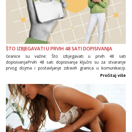
ŠTO IZBJEGAVATI U PRVIH 48 SATI DOPISIVANJA
Granice su važne: Što izbjegavati u prvih 48 sati
dopisivanjaPrvih 48 sati dopisivanja ključni su za stvaranje
prvog dojma i postavljanje zdravih granica u komunikaciji.
Važno je izbjeći prebrzo otkrivanje osobnih ili intimnih
Pročitaj više
informacija, jer nepoznata osoba još nije zaslužila to
povjerenje. Takođe...