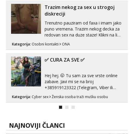
imam uvijek Lizati me mozes i ljubiti po
tijelu Iskljucivo neradim analni !!! I
Trazim nekog za sex u strogoj
neljubim se Wha...
diskreciji
Trenutno pauziram od faxa i imam jako
puno vremena. Trazim nekog decka za
redovan sex na duze staze! Klikni na link
ispod i nadji me tamo, cekam te!
Kategorija:
Osobni kontakti
ONA
✅ CURA ZA SVE ✅
Hej hej. 🤭 Tu sam za sve vrste online
zabave. Javi mi se na broj
+385919123322 (Telegram, Viber ili
Whatsapp). 🤙 NE javljaj se na uzivo.
Kategorija:
Cyber sex
Ženska osoba traži mušku osobu
Hvala.
NAJNOVIJI ČLANCI