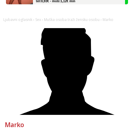
Zara
Čekam tvoj poziv!
Ljubavni oglasnik
›
Sex
›
Muška osoba traži žensku osobu
› Marko
Tel:
064/677-677
- Kod: #123
tel:0,93€ - mob:1,12€ min
Anđela
Čekam tvoj poziv!
Tel:
064/677-677
- Kod: #142
tel:0,93€ - mob:1,12€ min
Liliana
Čekam tvoj poziv!
Tel:
064/677-677
- Kod: #69
tel:0,93€ - mob:1,12€ min
Alisa
Razgovaram :)
Tel:
064/677-677
- Kod: #106
tel:0,93€ - mob:1,12€ min
Marko
Obavijesti me kada se oslobodi