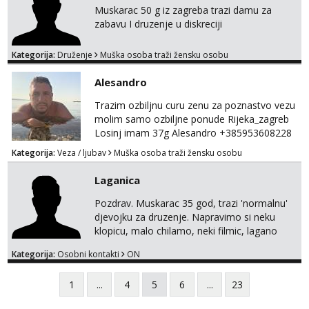
Muskarac 50 g iz zagreba trazi damu za
zabavu I druzenje u diskreciji
Kategorija:
Druženje
Muška osoba traži žensku osobu
Alesandro
Trazim ozbiljnu curu zenu za poznastvo vezu
molim samo ozbiljne ponude Rijeka_zagreb
Losinj imam 37g Alesandro +385953608228
💪💪
Kategorija:
Veza / ljubav
Muška osoba traži žensku osobu
Laganica
Pozdrav. Muskarac 35 god, trazi 'normalnu'
djevojku za druzenje. Napravimo si neku
klopicu, malo chilamo, neki filmic, lagano
upoznavanje, bez obaveza. Izgled mi nije
Kategorija:
Osobni kontakti
ON
pretjerano bitan koliko iznutra. Bucke se
slobodno jave jer sam i sam takav. Medo
1
...
4
5
6
...
23
brundo xD Budi pristojna i dobra, za sve
ostale cemo lako. Zagreb.