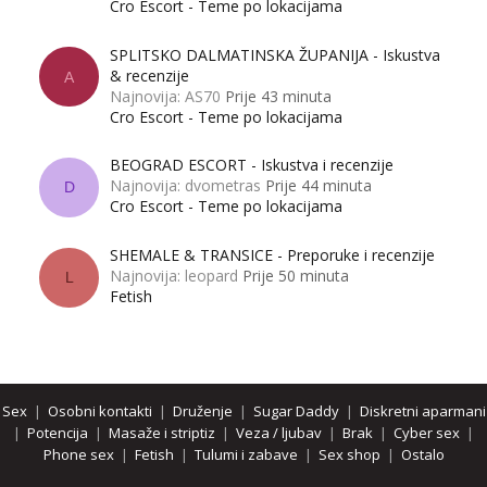
Cro Escort - Teme po lokacijama
SPLITSKO DALMATINSKA ŽUPANIJA - Iskustva
& recenzije
A
Najnovija: AS70
Prije 43 minuta
Cro Escort - Teme po lokacijama
BEOGRAD ESCORT - Iskustva i recenzije
Najnovija: dvometras
Prije 44 minuta
D
Cro Escort - Teme po lokacijama
SHEMALE & TRANSICE - Preporuke i recenzije
Najnovija: leopard
Prije 50 minuta
L
Fetish
Sex
|
Osobni kontakti
|
Druženje
|
Sugar Daddy
|
Diskretni aparmani
|
Potencija
|
Masaže i striptiz
|
Veza / ljubav
|
Brak
|
Cyber sex
|
Phone sex
|
Fetish
|
Tulumi i zabave
|
Sex shop
|
Ostalo