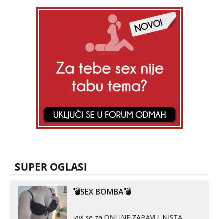
SUPER OGLASI
💣SEX BOMBA💣
Javi se za ONLINE ZABAVU. NISTA