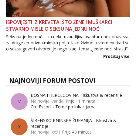
ISPOVIJESTI IZ KREVETA: ŠTO ŽENE I MUŠKARCI
STVARNO MISLE O SEKSU NA JEDNU NOĆ
Seks na jednu noć – za neke uzbudljiva avantura bez obaveza,
za druge emotivna minska polja. Iako živimo u vremenu kad se
o seksu govori otvorenije nego ikad, tema „jedne noći strasti“ i
dalje izaziva burne rasprave. Što zapravo misle žene, a što
Pročitaj više
muškarci? Jesu...
NAJNOVIJI FORUM POSTOVI
BOSNA I HERCEGOVINA - Iskustva & recenzije
Najnovija: vandal
Prije 11 minuta
V
Cro Escort - Teme po lokacijama
ŠIBENSKO KNINSKA ŽUPANIJA - Iskustva &
recenzije
X
Najnovija: xx91
Prije 43 minuta