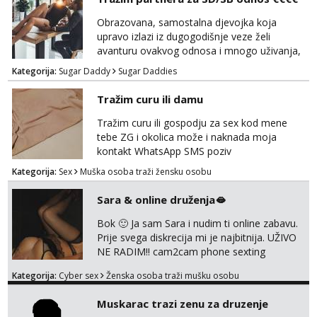
Obrazovana, samostalna djevojka koja
upravo izlazi iz dugogodišnje veze želi
avanturu ovakvog odnosa i mnogo uživanja,
poklona, pažnje i putovanja. Moguća i
Kategorija:
Sugar Daddy
Sugar Daddies
poslovna saradnja ako nam se interesi
poklapaju. Mnogo senzualnosti i lijepe
Tražim curu ili damu
energije. Javite mi se sa opisom što opširnijim
jer od toga ovisi da li ću odgovoriti. Isključivo
Tražim curu ili gospodju za sex kod mene
tražim nekoga za duži vremenski period.
tebe ZG i okolica može i naknada moja
Naravno njegovanog i galantn...
kontakt WhatsApp SMS poziv
Kategorija:
Sex
Muška osoba traži žensku osobu
Sara & online druženja🫦
Bok 🙂 Ja sam Sara i nudim ti online zabavu.
Prije svega diskrecija mi je najbitnija. UŽIVO
NE RADIM!! cam2cam phone sexting
squirting anal slike i videa razne igrice s
Kategorija:
Cyber sex
Ženska osoba traži mušku osobu
partnerom ili partnericom te naši porno
uradci. Javi se porukom na wapp i zakaži svoj
Muskarac trazi zenu za druzenje
termin. P.S. tražit ćeš me još 🫠💦