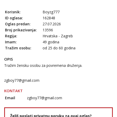
Vanesa
Čekam tvoj poziv!
Korisnik:
Boyzg777
Tel:
064/677-677
- Kod: #74
ID oglasa:
162848
tel:0,93€ - mob:1,12€ min
Oglas predan:
27.07.2026
Broj prikazivanja:
13596
Lili
Regija:
Hrvatska - Zagreb
Čekam tvoj poziv!
Imam:
49 godina
Tel:
064/677-677
- Kod: #128
Tražim osobu:
od 25 do 60 godina
tel:0,93€ - mob:1,12€ min
OPIS
Anita
Čekam tvoj poziv!
Tražim žensku osobu za povremena druženja.
Tel:
064/677-677
- Kod: #87
tel:0,93€ - mob:1,12€ min
zgboy77@gmail.com
Zara
KONTAKT
Čekam tvoj poziv!
Email
zgboy77@gmail.com
Tel:
064/677-677
- Kod: #123
tel:0,93€ - mob:1,12€ min
Anđela
Želiš poslati privatnu poruku za ovaj oglas?