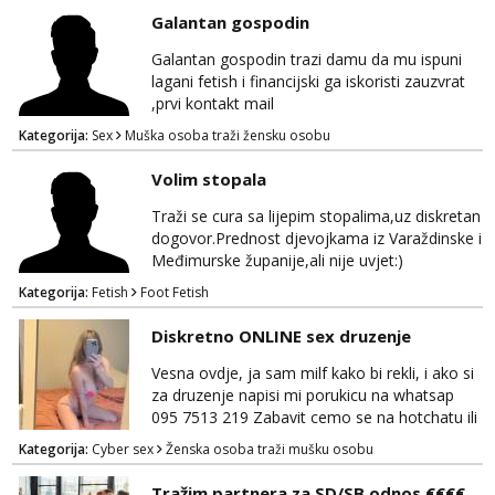
Galantan gospodin
Galantan gospodin trazi damu da mu ispuni
lagani fetish i financijski ga iskoristi zauzvrat
,prvi kontakt mail
Kategorija:
Sex
Muška osoba traži žensku osobu
Volim stopala
Traži se cura sa lijepim stopalima,uz diskretan
dogovor.Prednost djevojkama iz Varaždinske i
Međimurske županije,ali nije uvjet:)
Kategorija:
Fetish
Foot Fetish
Diskretno ONLINE sex druzenje
Vesna ovdje, ja sam milf kako bi rekli, i ako si
za druzenje napisi mi porukicu na whatsap
095 7513 219 Zabavit cemo se na hotchatu ili
videopozivu a saljem i gacice i gole slikice :)
Kategorija:
Cyber sex
Ženska osoba traži mušku osobu
NE UZIVO!
Tražim partnera za SD/SB odnos €€€€