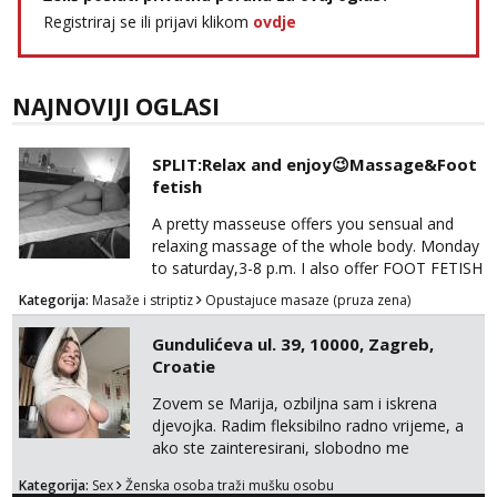
Čekam tvoj poziv!
Registriraj se ili prijavi klikom
ovdje
Tel:
064/677-677
- Kod: #142
tel:0,93€ - mob:1,12€ min
NAJNOVIJI OGLASI
SPLIT:Relax and enjoy😉Massage&Foot
fetish
A pretty masseuse offers you sensual and
relaxing massage of the whole body. Monday
to saturday,3-8 p.m. I also offer FOOT FETISH
for lovers of beautiful feets👣👠👡👢 Calls
Kategorija:
Masaže i striptiz
Opustajuce masaze (pruza zena)
only,no messages! *NO SEX *PRIORITY IS
GIVEN TO REGULAR CLIENTS
Gundulićeva ul. 39, 10000, Zagreb,
Croatie
Zovem se Marija, ozbiljna sam i iskrena
djevojka. Radim fleksibilno radno vrijeme, a
ako ste zainteresirani, slobodno me
kontaktirajte na moj WhatsApp
Kategorija:
Sex
Ženska osoba traži mušku osobu
broj☎️:+385 92 451 2472