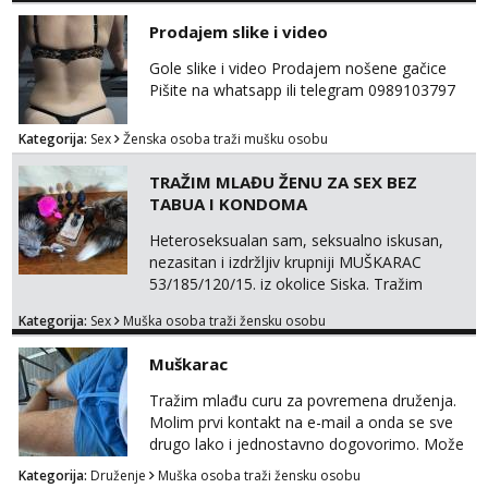
Prodajem slike i video
Gole slike i video Prodajem nošene gačice
Pišite na whatsapp ili telegram 0989103797
Kategorija:
Sex
Ženska osoba traži mušku osobu
TRAŽIM MLAĐU ŽENU ZA SEX BEZ
TABUA I KONDOMA
Heteroseksualan sam, seksualno iskusan,
nezasitan i izdržljiv krupniji MUŠKARAC
53/185/120/15. iz okolice Siska. Tražim
MLAĐU ŽENU bez obzira na udaljenost,
Kategorija:
Sex
Muška osoba traži žensku osobu
vjeru, nacionalnost i bračni status za SEKS
bez TABUA i KONDOMA upotpunjen SEKS
Muškarac
IGRAČKAMA od vibratora i umjetnih dilda do
analnih čepova raznih veličina i oblika. Na
Tražim mlađu curu za povremena druženja.
uvid dajem POTVRDU da NEMAM
Molim prvi kontakt na e-mail a onda se sve
SEKSUALNO PRENOSIVIH BOLESTI. Javi se
drugo lako i jednostavno dogovorimo. Može
ako te...
sve u krugu od 100 km oko Zagreba
Kategorija:
Druženje
Muška osoba traži žensku osobu