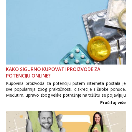
KAKO SIGURNO KUPOVATI PROIZVODE ZA
POTENCIJU ONLINE?
Kupovina proizvoda za potenciju putem interneta postala je
sve popularnija zbog praktičnosti, diskrecije i široke ponude.
Međutim, upravo zbog velike potražnje na tržištu se pojavljuju
i brojni krivotvoreni proizvodi, nepouzdane internetske
Pročitaj više
trgovine te proizvodi nepoznatog podrijetla. ...