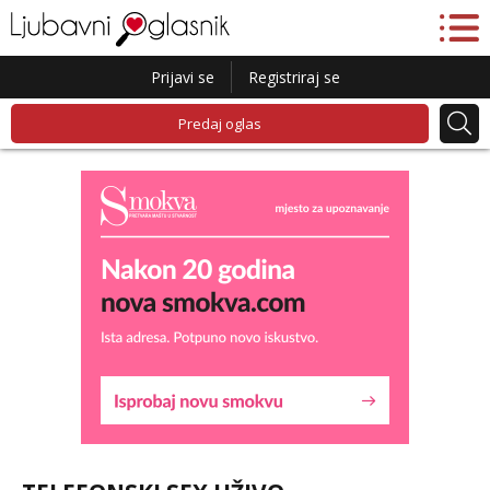
Prijavi se
Registriraj se
Predaj oglas
Liliana
Čekam tvoj poziv!
Tel:
064/677-677
- Kod: #69