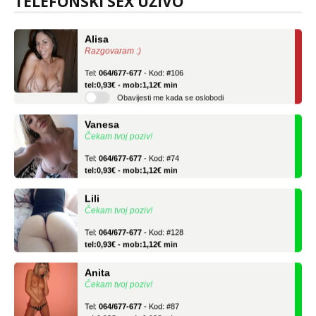
TELEFONSKI SEX UŽIVO
tel:0,93€ - mob:1,12€ min
Alisa
Razgovaram :)
Tel:
064/677-677
- Kod: #106
tel:0,93€ - mob:1,12€ min
Obavijesti me kada se oslobodi
Vanesa
Čekam tvoj poziv!
Tel:
064/677-677
- Kod: #74
tel:0,93€ - mob:1,12€ min
Lili
Čekam tvoj poziv!
Tel:
064/677-677
- Kod: #128
tel:0,93€ - mob:1,12€ min
Anita
Čekam tvoj poziv!
Tel:
064/677-677
- Kod: #87
tel:0,93€ - mob:1,12€ min