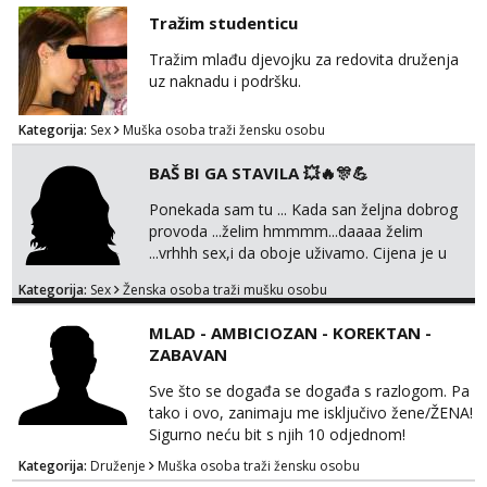
@MagdalenaMagyy Javite mi se porukom na
Tražim studenticu
TELEGRAM: @MagdalenaMagy 👈
(ODGOVARAM JAKO BRZO TU I TU PISITE
Tražim mlađu djevojku za redovita druženja
AKO STE ZA ZABAVU)🔥 Moguće
uz naknadu i podršku.
verifkovanje prije zabave✅ JAVI MI SE I
ISPUNI SVOJE NAJVECE FANTAZIJE😈 CEKA...
Kategorija:
Sex
Muška osoba traži žensku osobu
BAŠ BI GA STAVILA 💥🔥🎊💪
Ponekada sam tu ... Kada san željna dobrog
provoda ...želim hmmmm...daaaa želim
...vrhhh sex,i da oboje uživamo. Cijena je u
skladu sa time . TVOJ PROSTOR U ZAGREBU
Kategorija:
Sex
Ženska osoba traži mušku osobu
Procjeni jesi li ti taj .?! Ja bi jednog ali
kvalitetnog. Prirodne veće grudi i prcasta
MLAD - AMBICIOZAN - KOREKTAN -
guza ... Javi se 🔥Samo na mail.
ZABAVAN
Sve što se događa se događa s razlogom. Pa
tako i ovo, zanimaju me isključivo žene/ŽENA!
Sigurno neću bit s njih 10 odjednom!
Kategorija:
Druženje
Muška osoba traži žensku osobu