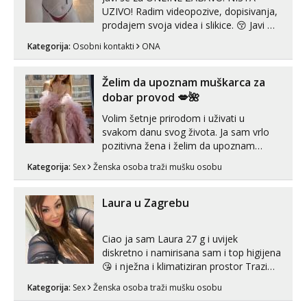
UZIVO! Radim videopozive, dopisivanja,
prodajem svoja videa i slikice. 😚 Javi mi
se porukom na Whatsupp, Viber ili
Kategorija:
Osobni kontakti
ONA
Telegram. +385 91 723 0045
Želim da upoznam muškarca za
dobar provod 💋🌺
Volim šetnje prirodom i uživati u
svakom danu svog života. Ja sam vrlo
pozitivna žena i želim da upoznam
muškarca za dobar provod, naravno
Kategorija:
Sex
Ženska osoba traži mušku osobu
može i nešto više.💋🌺 Klikni na link
ispod i nadji me tamo, cekam te!
Laura u Zagrebu
Ciao ja sam Laura 27 g i uvijek
diskretno i namirisana sam i top higijena
😘 i nježna i klimatiziran prostor Trazim
sex za nagradu Radim klasican sex
Kategorija:
Sex
Ženska osoba traži mušku osobu
Pusenje i gutanje sperme Erotsko rublje