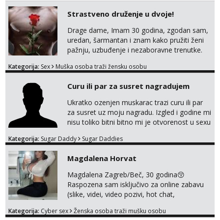
Strastveno druženje u dvoje!
Drage dame, Imam 30 godina, zgodan sam,
uredan, šarmantan i znam kako pružiti ženi
pažnju, uzbuđenje i nezaboravne trenutke.
Tražim otvorenu damu koja želi prepustiti se
Kategorija:
Sex
Muška osoba traži žensku osobu
snažnoj privlačnosti, strasti i noći ispunjenoj
užitkom bez ikakvih obaveza i komplikacija.
Curu ili par za susret nagradujem
Ako ti nedostaje dodir, poljupci, kemija i
muškarac koji će se potpuno posvetiti tvom
Ukratko ozenjen muskarac trazi curu ili par
zadovoljstvu, možda smo upravo ono što
za susret uz moju nagradu. Izgled i godine mi
oboje t...
nisu toliko bitni bitno mi je otvorenost u sexu
i bez previse tabooa . Molim ozbiljne da se
Kategorija:
Sugar Daddy
Sugar Daddies
jave na mail . Molim ako je moguce prvi mail
sa slikom ili opisom i otkud ste . Javite se
Magdalena Horvat
necete pozalit
Magdalena Zagreb/Beč, 30 godina😚
Raspozena sam isključivo za online zabavu
(slike, videi, video pozivi, hot chat,
ispunjavanje zelja raznih i fetisa)💦 Slike na
Kategorija:
Cyber sex
Ženska osoba traži mušku osobu
oglasu su MOJE❗ Instagram: