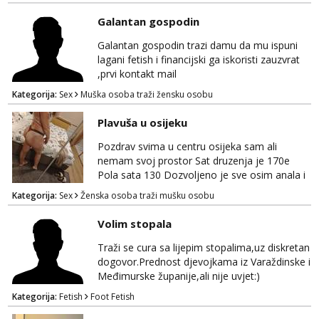
Galantan gospodin
Galantan gospodin trazi damu da mu ispuni
lagani fetish i financijski ga iskoristi zauzvrat
,prvi kontakt mail
Kategorija:
Sex
Muška osoba traži žensku osobu
Plavuša u osijeku
Pozdrav svima u centru osijeka sam ali
nemam svoj prostor Sat druzenja je 170e
Pola sata 130 Dozvoljeno je sve osim anala i
grubosti Prodajem i svoja videa ako nekog
Kategorija:
Sex
Ženska osoba traži mušku osobu
zanima Za dogovor javite se na wocap
0919282417
Volim stopala
Traži se cura sa lijepim stopalima,uz diskretan
dogovor.Prednost djevojkama iz Varaždinske i
Međimurske županije,ali nije uvjet:)
Kategorija:
Fetish
Foot Fetish