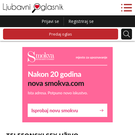
Prijavi se
Registriraj se
Predaj oglas
Liliana
Razgovaram :)
Tel:
064/677-677
- Kod: #69