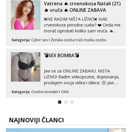
Vatrena ‎️‍🔥 crvenokosa Natali (21)
‎️‍🔥 vruča‎ ️‍🔥 ONLINE ZABAVA
❌NE RADIM NIŠTA UŽIVO❌ Voliš
crvenokose prirodne curke? ❤️ Onda me
moraš isprobati koliko sam vruča.‎ ️‍🔥
MLADA vražica koja ima 100%
Kategorija:
Cyber sex
Ženska osoba traži mušku osobu
prorodne grudi, 💦 Misli su mi uvijek
prljave i u svemu vidim samo užitak. 💦
U mojoj raznolikoj ponudi možeš
💣SEX BOMBA💣
pranaći nešto po svojoj mjeri. Sexi videa
s kolegica...
Javi se za ONLINE ZABAVU. NISTA
UZIVO! Radim videopozive, dopisivanja,
prodajem svoja videa i slikice. 😚 Javi mi
se porukom na Whatsupp, Viber ili
Kategorija:
Osobni kontakti
ONA
Telegram. +385 91 723 0045
NAJNOVIJI ČLANCI