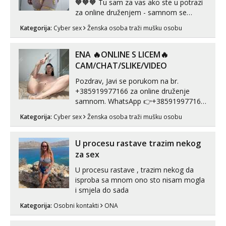
🧡🧡🧡 Tu sam za vas ako ste u potrazi
za online druženjem - samnom se
možete zabaviti preko videopoziva, ili
Kategorija:
Cyber sex
Ženska osoba traži mušku osobu
ako vam nisam dovoljna radim i u paru i
trojci s kolegicama, svaka je drugačija
😉 Radim i vruća tipkanja uz slike i hot
ENA 🔥ONLINE S LICEM🔥
line pozive. Za vas sam pripremila ...
CAM/CHAT/SLIKE/VIDEO
Pozdrav, Javi se porukom na br.
+385919977166 za online druženje
samnom. WhatsApp 👉+385919977166
Telegram 👉@enafriedrichkis Radim
Kategorija:
Cyber sex
Ženska osoba traži mušku osobu
videopozive s licem, solo i s partnerom,
kolegicama (Tina&Natali), razne
kombinacije halteri, haljine, štikle,
U procesu rastave trazim nekog
samostojeće itd. Nudim svakakva videa
za sex
seksa, puš...
U procesu rastave , trazim nekog da
isproba sa mnom ono sto nisam mogla
i smjela do sada
Kategorija:
Osobni kontakti
ONA