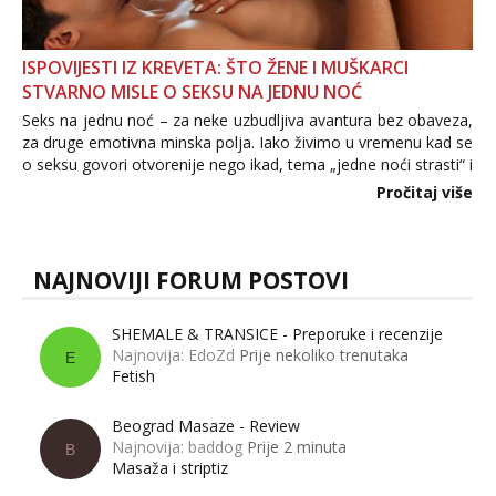
ISPOVIJESTI IZ KREVETA: ŠTO ŽENE I MUŠKARCI
STVARNO MISLE O SEKSU NA JEDNU NOĆ
Seks na jednu noć – za neke uzbudljiva avantura bez obaveza,
za druge emotivna minska polja. Iako živimo u vremenu kad se
o seksu govori otvorenije nego ikad, tema „jedne noći strasti“ i
dalje izaziva burne rasprave. Što zapravo misle žene, a što
Pročitaj više
muškarci? Jesu...
NAJNOVIJI FORUM POSTOVI
SHEMALE & TRANSICE - Preporuke i recenzije
Najnovija: EdoZd
Prije nekoliko trenutaka
E
Fetish
Beograd Masaze - Review
Najnovija: baddog
Prije 2 minuta
B
Masaža i striptiz