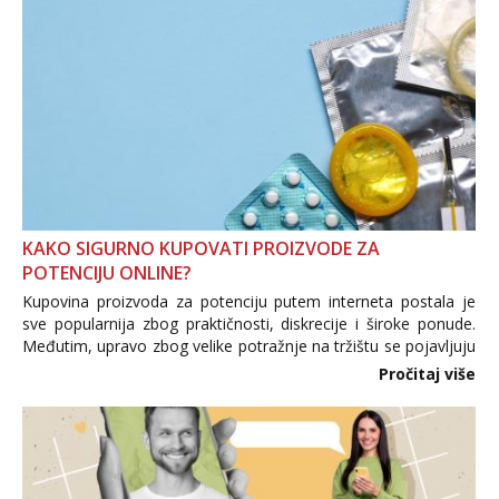
KAKO SIGURNO KUPOVATI PROIZVODE ZA
POTENCIJU ONLINE?
Kupovina proizvoda za potenciju putem interneta postala je
sve popularnija zbog praktičnosti, diskrecije i široke ponude.
Međutim, upravo zbog velike potražnje na tržištu se pojavljuju
i brojni krivotvoreni proizvodi, nepouzdane internetske
Pročitaj više
trgovine te proizvodi nepoznatog podrijetla. ...