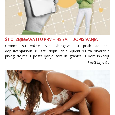
ŠTO IZBJEGAVATI U PRVIH 48 SATI DOPISIVANJA
Granice su važne: Što izbjegavati u prvih 48 sati
dopisivanjaPrvih 48 sati dopisivanja ključni su za stvaranje
prvog dojma i postavljanje zdravih granica u komunikaciji.
Važno je izbjeći prebrzo otkrivanje osobnih ili intimnih
Pročitaj više
informacija, jer nepoznata osoba još nije zaslužila to
povjerenje. Takođe...