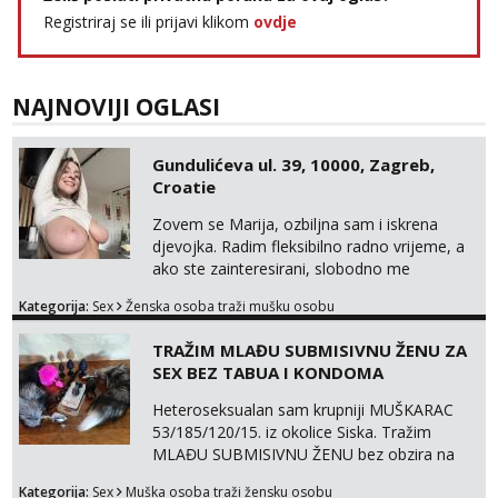
Registriraj se ili prijavi klikom
ovdje
NAJNOVIJI OGLASI
Gundulićeva ul. 39, 10000, Zagreb,
Croatie
Zovem se Marija, ozbiljna sam i iskrena
djevojka. Radim fleksibilno radno vrijeme, a
ako ste zainteresirani, slobodno me
kontaktirajte na moj WhatsApp
Kategorija:
Sex
Ženska osoba traži mušku osobu
broj☎️:+385 92 451 2472
TRAŽIM MLAĐU SUBMISIVNU ŽENU ZA
SEX BEZ TABUA I KONDOMA
Heteroseksualan sam krupniji MUŠKARAC
53/185/120/15. iz okolice Siska. Tražim
MLAĐU SUBMISIVNU ŽENU bez obzira na
udaljenost, vjeru, nacionalnost i bračni status
Kategorija:
Sex
Muška osoba traži žensku osobu