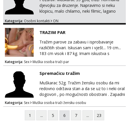
djevojku za druzenje. Napravimo si neku
klopicu, malo chilamo, neki filmic, lagano
upoznavanje, bez obaveza. Izgled mi nije
Kategorija:
Osobni kontakti
ON
pretjerano bitan koliko iznutra. Bucke se
slobodno jave jer sam i sam takav. Medo
TRAZIM PAR
brundo xD Budi pristojna i dobra, za sve
ostale cemo lako. Zagreb.
Tražim parove za zabavu i isprobavanje
različitih stvari. Iskusan sam i vješt... 19 cm...
183 cm visok i 87 kg. Imam iskustva s
parovima, potpuno sam zdrava i njegovana, a
Kategorija:
Sex
Muška osoba traži par
privatnost je apsolutno najvažnija. Ozbiljni
parovi mogu me kontaktirati putem
Spremaćicu tražim
WhatsAppa ili Vibera. Samo ozbiljni parovi
trebaju slati poruke ili zvati. Blokiram one koji
Muškarac 52g. Tražim žensku osobu da mi
nisu ozbiljni.
redovno održava stan a da se uz to i neki oral
dogovori , po mogućnosti obostrani . Zapadni
dio Zagreba .Javiti se prvo porukom na
Kategorija:
Sex
Muška osoba traži žensku osobu
WhatsApp 0958634499
1
...
5
6
7
...
23