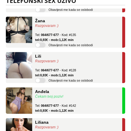
TELEFONSKI SEX UŽIVO
tel:0,93€ - mob:1,12€ min
Obavijesti me kada se oslobodi
Žana
Razgovaram :)
Tel:
064/677-677
- Kod: #135
tel:0,93€ - mob:1,12€ min
Obavijesti me kada se oslobodi
Lili
Razgovaram :)
Tel:
064/677-677
- Kod: #128
tel:0,93€ - mob:1,12€ min
Obavijesti me kada se oslobodi
Anđela
Čekam tvoj poziv!
Tel:
064/677-677
- Kod: #142
tel:0,93€ - mob:1,12€ min
Liliana
Razgovaram :)