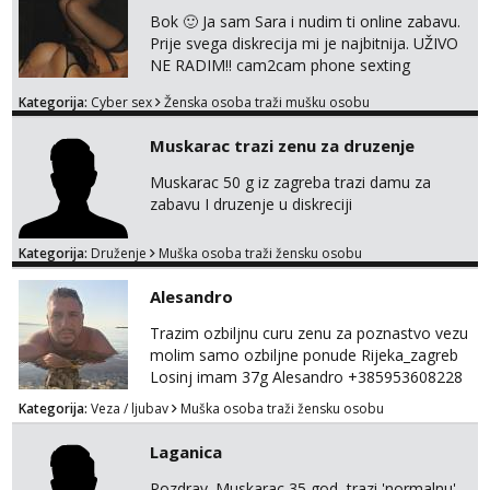
Bok 🙂 Ja sam Sara i nudim ti online zabavu.
Prije svega diskrecija mi je najbitnija. UŽIVO
NE RADIM!! cam2cam phone sexting
squirting anal slike i videa razne igrice s
Kategorija:
Cyber sex
Ženska osoba traži mušku osobu
partnerom ili partnericom te naši porno
uradci. Javi se porukom na wapp i zakaži svoj
Muskarac trazi zenu za druzenje
termin. P.S. tražit ćeš me još 🫠💦
Muskarac 50 g iz zagreba trazi damu za
zabavu I druzenje u diskreciji
Kategorija:
Druženje
Muška osoba traži žensku osobu
Alesandro
Trazim ozbiljnu curu zenu za poznastvo vezu
molim samo ozbiljne ponude Rijeka_zagreb
Losinj imam 37g Alesandro +385953608228
💪💪
Kategorija:
Veza / ljubav
Muška osoba traži žensku osobu
Laganica
Pozdrav. Muskarac 35 god, trazi 'normalnu'