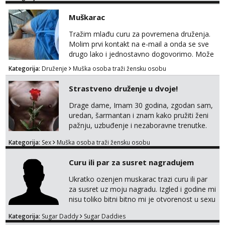
za SEKS bez TABUA i KONDOMA upotpunjen
SEKS IGRAČKAMA od vibratora i umjetnih
Muškarac
dilda do analnih čepova raznih veličina i
oblika. Na uvid dajem POTVRDU da NEMAM
Tražim mlađu curu za povremena druženja.
SEKSUALNO PRENOSIVIH BOLESTI. Javi se
Molim prvi kontakt na e-mail a onda se sve
ako te oglas zaintrigirao, voliš star...
drugo lako i jednostavno dogovorimo. Može
sve u krugu od 100 km oko Zagreba
Kategorija:
Druženje
Muška osoba traži žensku osobu
Strastveno druženje u dvoje!
Drage dame, Imam 30 godina, zgodan sam,
uredan, šarmantan i znam kako pružiti ženi
pažnju, uzbuđenje i nezaboravne trenutke.
Tražim otvorenu damu koja želi prepustiti se
Kategorija:
Sex
Muška osoba traži žensku osobu
snažnoj privlačnosti, strasti i noći ispunjenoj
užitkom bez ikakvih obaveza i komplikacija.
Curu ili par za susret nagradujem
Ako ti nedostaje dodir, poljupci, kemija i
muškarac koji će se potpuno posvetiti tvom
Ukratko ozenjen muskarac trazi curu ili par
zadovoljstvu, možda smo upravo ono što
za susret uz moju nagradu. Izgled i godine mi
oboje t...
nisu toliko bitni bitno mi je otvorenost u sexu
i bez previse tabooa . Molim ozbiljne da se
Kategorija:
Sugar Daddy
Sugar Daddies
jave na mail . Molim ako je moguce prvi mail