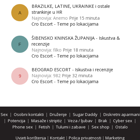
BRAZILKE, LATINE, UKRAINKE i ostale
strankinje u HR
A
Najnovija: Anemo
Prije 15 minuta
Cro Escort - Teme po lokacijama
ŠIBENSKO KNINSKA ŽUPANIJA - Iskustva &
recenzije
F
Najnovija: filko
Prije 18 minuta
Cro Escort - Teme po lokacijama
BEOGRAD ESCORT - Iskustva i recenzije
Najnovija: 982
Prije 32 minuta
9
Cro Escort - Teme po lokacijama
Sex
|
Osobni kontakti
|
Druženje
|
Sugar Daddy
|
Diskretni aparmani
|
Potencija
|
Masaže i striptiz
|
Veza / ljubav
|
Brak
|
Cyber sex
|
Phone sex
|
Fetish
|
Tulumi i zabave
|
Sex shop
|
Ostalo
Uvjeti korištenja
|
Kontakt
|
Polica privatnosti
|
Marketing