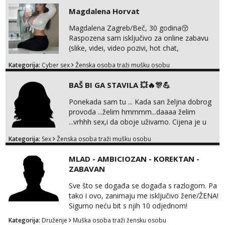
sa slikom ili opisom i otkud ste . Javite se
Magdalena Horvat
necete pozalit
Magdalena Zagreb/Beč, 30 godina😚
Raspozena sam isključivo za online zabavu
(slike, videi, video pozivi, hot chat,
ispunjavanje zelja raznih i fetisa)💦 Slike na
Kategorija:
Cyber sex
Ženska osoba traži mušku osobu
oglasu su MOJE❗ Instagram:
@MagdalenaMagyy Javite mi se porukom na
BAŠ BI GA STAVILA 💥🔥🎊💪
TELEGRAM: @MagdalenaMagy 👈
(ODGOVARAM JAKO BRZO TU I TU PISITE
Ponekada sam tu ... Kada san željna dobrog
AKO STE ZA ZABAVU)🔥 Moguće
provoda ...želim hmmmm...daaaa želim
verifkovanje prije zabave✅ JAVI MI SE I
...vrhhh sex,i da oboje uživamo. Cijena je u
ISPUNI SVOJE NAJVECE FANTAZIJE😈 CEKA...
skladu sa time . TVOJ PROSTOR U ZAGREBU
Kategorija:
Sex
Ženska osoba traži mušku osobu
Procjeni jesi li ti taj .?! Ja bi jednog ali
kvalitetnog. Prirodne veće grudi i prcasta
MLAD - AMBICIOZAN - KOREKTAN -
guza ... Javi se 🔥Samo na mail.
ZABAVAN
Sve što se događa se događa s razlogom. Pa
tako i ovo, zanimaju me isključivo žene/ŽENA!
Sigurno neću bit s njih 10 odjednom!
Kategorija:
Druženje
Muška osoba traži žensku osobu