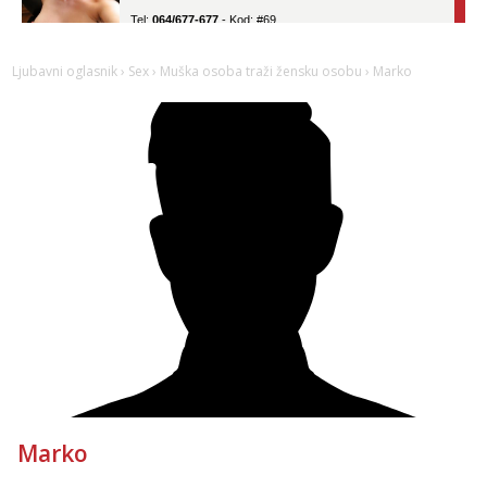
Tel:
064/677-677
- Kod: #69
tel:0,93€ - mob:1,12€ min
Obavijesti me kada se oslobodi
Ljubavni oglasnik
›
Sex
›
Muška osoba traži žensku osobu
› Marko
Žana
Razgovaram :)
Tel:
064/677-677
- Kod: #135
tel:0,93€ - mob:1,12€ min
Obavijesti me kada se oslobodi
Lili
Razgovaram :)
Tel:
064/677-677
- Kod: #128
tel:0,93€ - mob:1,12€ min
Obavijesti me kada se oslobodi
Anđela
Čekam tvoj poziv!
Tel:
064/677-677
- Kod: #142
tel:0,93€ - mob:1,12€ min
Marko