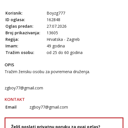
Korisnik:
Boyzg777
ID oglasa:
162848
Oglas predan:
27.07.2026
Broj prikazivanja:
13605
Regija:
Hrvatska - Zagreb
Imam:
49 godina
Tražim osobu:
od 25 do 60 godina
OPIS
Tražim žensku osobu za povremena druženja.
zgboy77@gmail.com
KONTAKT
Email
zgboy77@gmail.com
Želiš poslati privatnu poruku za ovaj oglas?