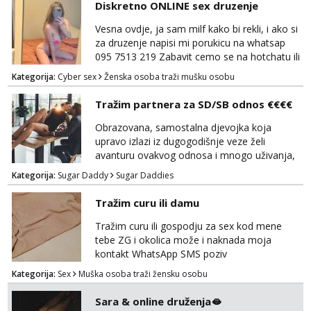
Diskretno ONLINE sex druzenje
Vesna ovdje, ja sam milf kako bi rekli, i ako si
za druzenje napisi mi porukicu na whatsap
095 7513 219 Zabavit cemo se na hotchatu ili
videopozivu a saljem i gacice i gole slikice :)
Kategorija:
Cyber sex
Ženska osoba traži mušku osobu
NE UZIVO!
Tražim partnera za SD/SB odnos €€€€
Obrazovana, samostalna djevojka koja
upravo izlazi iz dugogodišnje veze želi
avanturu ovakvog odnosa i mnogo uživanja,
poklona, pažnje i putovanja. Moguća i
Kategorija:
Sugar Daddy
Sugar Daddies
poslovna saradnja ako nam se interesi
poklapaju. Mnogo senzualnosti i lijepe
Tražim curu ili damu
energije. Javite mi se sa opisom što opširnijim
jer od toga ovisi da li ću odgovoriti. Isključivo
Tražim curu ili gospodju za sex kod mene
tražim nekoga za duži vremenski period.
tebe ZG i okolica može i naknada moja
Naravno njegovanog i galantn...
kontakt WhatsApp SMS poziv
Kategorija:
Sex
Muška osoba traži žensku osobu
Sara & online druženja🫦