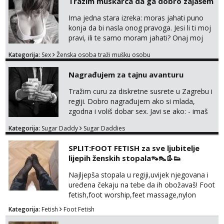
Trazim muskarca da ga dobro zajašem
poljupce po tijelu koji me jako
pale,obozavam kad muskarac preuzme
Ima jedna stara izreka: moras jahati puno
kontrolu . javi se :) Klikni na link ispod i nadji
konja da bi nasla onog pravoga. Jesi li ti moj
me tamo, cekam te!
pravi, ili te samo moram jahati? Onaj moj
bivsi je bio samo konj hahahahah Klikni niže
Kategorija:
Sex
Ženska osoba traži mušku osobu
na sexdater link i javi mi se tamo....
Nagrađujem za tajnu avanturu
Tražim curu za diskretne susrete u Zagrebu i
regiji. Dobro nagrađujem ako si mlada,
zgodna i voliš dobar sex. Javi se ako: - imaš
do 25 godina - imaš do 65 kg - imaš dugu
Kategorija:
Sugar Daddy
Sugar Daddies
kosu - se dobro ljubiš - si fleksibilna s
vremenom (jer ga nemam previše) i
SPLIT:FOOT FETISH za sve ljubitelje
dostupna radnim danom (vikendi i noći su za
lijepih ženskih stopala👡👠👢👟
obitelj) - vodiš brigu o zdravlju i koristiš
zaštitu Ne javljajte se: - debele - frajeri i
Najljepša stopala u regiji,uvijek njegovana i
paro...
uređena čekaju na tebe da ih obožavaš! Foot
fetish,foot worship,feet massage,nylon
fetish,trampling... Ponedjeljak-subota:15-
Kategorija:
Fetish
Foot Fetish
20.30h. Samo za istinske obožavatelje ovog