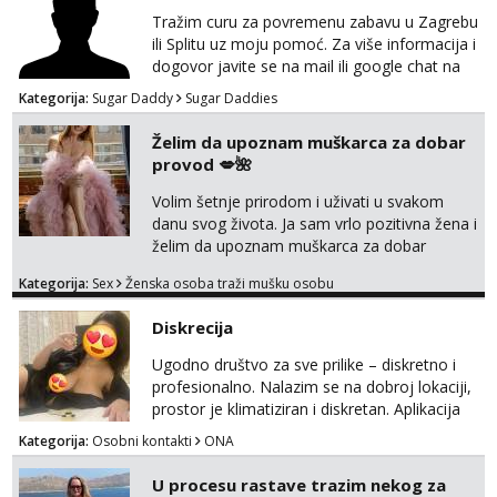
Tražim curu za povremenu zabavu u Zagrebu
ili Splitu uz moju pomoć. Za više informacija i
dogovor javite se na mail ili google chat na
oneofakind999111@gmail.com
Kategorija:
Sugar Daddy
Sugar Daddies
Želim da upoznam muškarca za dobar
provod 💋🌺
Volim šetnje prirodom i uživati u svakom
danu svog života. Ja sam vrlo pozitivna žena i
želim da upoznam muškarca za dobar
provod, naravno može i nešto više.💋🌺 Klikni
Kategorija:
Sex
Ženska osoba traži mušku osobu
na link ispod i nadji me tamo, cekam te!
Diskrecija
Ugodno društvo za sve prilike – diskretno i
profesionalno. Nalazim se na dobroj lokaciji,
prostor je klimatiziran i diskretan. Aplikacija
what sapp 0957660399.
Kategorija:
Osobni kontakti
ONA
U procesu rastave trazim nekog za