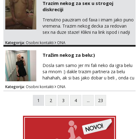
fetisha,isključivo POZIV. Sex i sl.ISKLJUČENO!
Trazim nekog za sex u strogoj
diskreciji
Trenutno pauziram od faxa i imam jako puno
vremena. Trazim nekog decka za redovan
sex na duze staze! Klikni na link ispod i nadji
me tamo, cekam te!
Kategorija:
Osobni kontakti
ONA
Tražim nekog za belu:)
Dosla sam samo jer mi fali neko da igra belu
sa mnom :) dakle trazim partnera za belu
hahahah, ak si bas jako dobar u beli , onda cu
razmislit za dalje Klikni na link ispod i nadji me
Kategorija:
Osobni kontakti
ONA
tamo, cekam te!
1
2
3
4
...
23