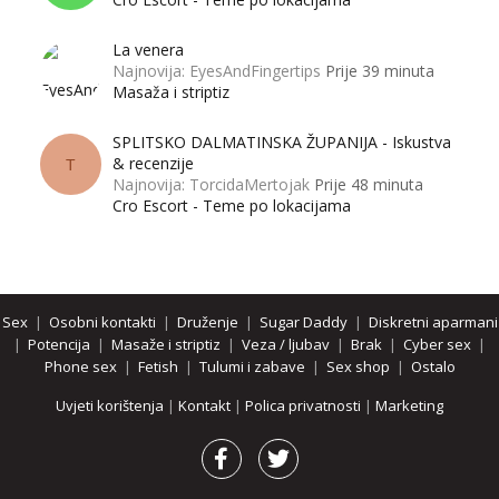
La venera
Najnovija: EyesAndFingertips
Prije 39 minuta
Masaža i striptiz
SPLITSKO DALMATINSKA ŽUPANIJA - Iskustva
& recenzije
T
Najnovija: TorcidaMertojak
Prije 48 minuta
Cro Escort - Teme po lokacijama
Sex
|
Osobni kontakti
|
Druženje
|
Sugar Daddy
|
Diskretni aparmani
|
Potencija
|
Masaže i striptiz
|
Veza / ljubav
|
Brak
|
Cyber sex
|
Phone sex
|
Fetish
|
Tulumi i zabave
|
Sex shop
|
Ostalo
Uvjeti korištenja
|
Kontakt
|
Polica privatnosti
|
Marketing