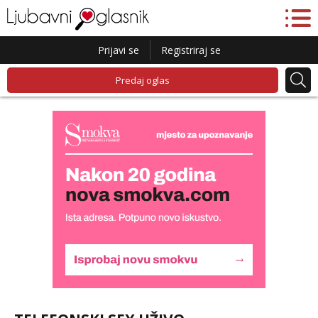
Prijavi se
Registriraj se
Predaj oglas
Snježana
Čekam tvoj poziv!
Tel:
064/677-677
- Kod: #119
tel:0,93€ - mob:1,12€ min