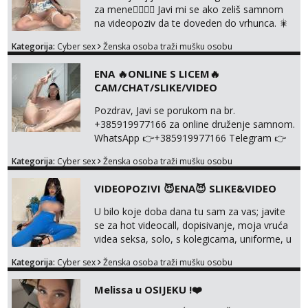
za mene❤️‍🔥❤️‍🔥 Javi mi se ako zeliš samnom
na videopoziv da te doveden do vrhunca. 🎇
WhatsApp 👉+385919977166 Telegram 👉
Kategorija:
Cyber sex
Ženska osoba traži mušku osobu
@enafriedrichkis Radim samo ONLINE I
NISTA UŽIVO!!!
ENA 🔥ONLINE S LICEM🔥
CAM/CHAT/SLIKE/VIDEO
Pozdrav, Javi se porukom na br.
+385919977166 za online druženje samnom.
WhatsApp 👉+385919977166 Telegram 👉
@enafriedrichkis Radim videopozive s licem,
Kategorija:
Cyber sex
Ženska osoba traži mušku osobu
solo i s partnerom, kolegicama
(Tina&Natali), razne kombinacije halteri,
VIDEOPOZIVI 😈ENA😈 SLIKE&VIDEO
haljine, štikle, samostojeće itd. Nudim
svakakva videa seksa, pušenje, razne
U bilo koje doba dana tu sam za vas; javite
lokacije, suradnje s kolegicama, fetiši..
se za hot videocall, dopisivanje, moja vruća
Dopisivanje i slike također radim. NIŠTA UŽI...
videa seksa, solo, s kolegicama, uniforme, u
autu itd, te za gole slikice 💋 WhatsApp 👉
Kategorija:
Cyber sex
Ženska osoba traži mušku osobu
+385919977166 Telegram 👉
@enafriedrichkis ISKLJUČIVO ONLINE, NIŠTA
Melissa u OSIJEKU !❤️
UŽIVO