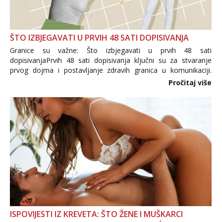
ŠTO IZBJEGAVATI U PRVIH 48 SATI DOPISIVANJA
Granice su važne: Što izbjegavati u prvih 48 sati
dopisivanjaPrvih 48 sati dopisivanja ključni su za stvaranje
prvog dojma i postavljanje zdravih granica u komunikaciji.
Važno je izbjeći prebrzo otkrivanje osobnih ili intimnih
Pročitaj više
informacija, jer nepoznata osoba još nije zaslužila to
povjerenje. Takođe...
ISPOVIJESTI IZ KREVETA: ŠTO ŽENE I MUŠKARCI