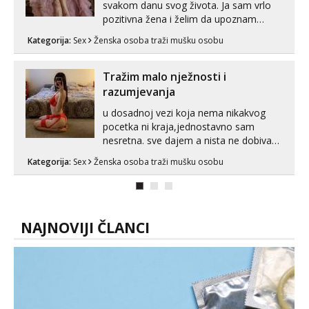
svakom danu svog života. Ja sam vrlo
pozitivna žena i želim da upoznam
muškarca za dobar provod, naravno
Kategorija:
Sex
Ženska osoba traži mušku osobu
može i nešto više.💋🌺 Klikni na link
ispod i nadji me tamo, cekam te!
Tražim malo nježnosti i
razumjevanja
u dosadnoj vezi koja nema nikakvog
pocetka ni kraja,jednostavno sam
nesretna. sve dajem a nista ne dobivam
za uzvrat.trazim muskarca koji ce
Kategorija:
Sex
Ženska osoba traži mušku osobu
zadovoljiti moje potrebe,ne trazim puno
samo malo njeznosti i razumjevanja.
volim njezan seks i njezne poljupce po
tijelu koji me jako pale,obozavam kad
muskar...
NAJNOVIJI ČLANCI