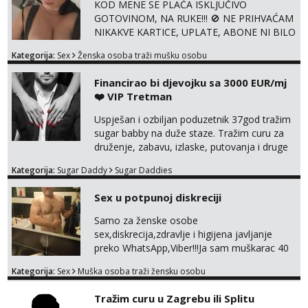
KOD MENE SE PLAĆA ISKLJUČIVO
GOTOVINOM, NA RUKE!!! 🚫 NE PRIHVAĆAM
NIKAKVE KARTICE, UPLATE, ABONE NI BILO
KAKVE DRUGE OBLIKE PLAĆANJA – 💵
Kategorija:
Sex
Ženska osoba traži mušku osobu
SAMO GOTOVINA!!! Moje fotografije su
100% moje, bez laži i igara. Nemam vremena
Financirao bi djevojku sa 3000 EUR/mj
za dopisivanja Za dogovor mi piši direktno na
❤️ VIP Tretman
WhatsApp – ako znaš što želiš, bit će ti
nagrađeno.
Uspješan i ozbiljan poduzetnik 37god tražim
sugar babby na duže staze. Tražim curu za
druženje, zabavu, izlaske, putovanja i druge
lijepe stvari na obostranu korist. Ako si
Kategorija:
Sugar Daddy
Sugar Daddies
otvorena, komunikativna, zgodna i atraktivna
javi se na moj email:
Sex u potpunoj diskreciji
markodalic37@gmail.com
Samo za ženske osobe
sex,diskrecija,zdravlje i higijena javljanje
preko WhatsApp,Viber!!!Ja sam muškarac 40
god. 180cm 105kg!!!BDSM I razno razni fetiši
Kategorija:
Sex
Muška osoba traži žensku osobu
sve stvar dogovora otvoren za sve
opcije!!!Parovi isto dobro došli!!!
Tražim curu u Zagrebu ili Splitu