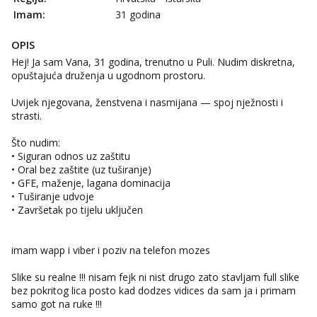
Imam:
31 godina
OPIS
Hej! Ja sam Vana, 31 godina, trenutno u Puli. Nudim diskretna,
opuštajuća druženja u ugodnom prostoru.
Uvijek njegovana, ženstvena i nasmijana — spoj nježnosti i
strasti.
Što nudim:
• Siguran odnos uz zaštitu
• Oral bez zaštite (uz tuširanje)
• GFE, maženje, lagana dominacija
• Tuširanje udvoje
• Završetak po tijelu uključen
imam wapp i viber i poziv na telefon mozes
Slike su realne !!! nisam fejk ni nist drugo zato stavljam full slike
bez pokritog lica posto kad dodzes vidices da sam ja i primam
samo got na ruke !!!