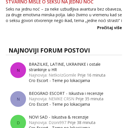
STVARNO MISLE O SEKSU NA JEDNU NOĆ
Seks na jednu noć – za neke uzbudljiva avantura bez obaveza,
za druge emotivna minska polja. Iako živimo u vremenu kad se
o seksu govori otvorenije nego ikad, tema „jedne noći strasti“ i
dalje izaziva burne rasprave. Što zapravo misle žene, a što
Pročitaj više
muškarci? Jesu...
NAJNOVIJI FORUM POSTOVI
BRAZILKE, LATINE, UKRAINKE i ostale
strankinje u HR
N
Najnovija: NetkoIzGomile
Prije 16 minuta
Cro Escort - Teme po lokacijama
BEOGRAD ESCORT - Iskustva i recenzije
Najnovija: NEMKE CRSN
Prije 35 minuta
N
Cro Escort - Teme po lokacijama
NOVI SAD - Iskustva & recenzije
Najnovija: Dzoni997
Prije 38 minuta
D
Cro Escort - Teme po lokacijama