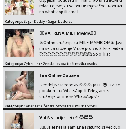
Uspješan poduzetnik financirao bi atraktivnu
mladu djevojku sa 3500€ mjesečno. Kontakt
na whatsapp ili email
Kategorija:
Sugar Daddy
Sugar Daddies
❤️‍🔥VATRENA MILF MAMA❤️‍🔥
🎇Online druženje sa MILF MAMICOM🎇 Javi
mi se za druženje Vruce pozive, Slikice, Videa
🥰🥰🥰🥰🥰🥰🥰🥰🥰🥰🥰🥰🥰 Solo ili sa
partnerom ili kolegicama Javi mi se porukom
Kategorija:
Cyber sex
Ženska osoba traži mušku osobu
WhatsApp ili Telegram WhatsApp 👉
+385919977166 Telegram 👉
Ena Online Zabava
@enafriedrichkis 🤬NE RADIM SASTANKE I
DRUZENJA UZIVO🤬
Neodoljiv videopoziv 💦💦💦 Ja i ti 😈 Javi se
porukom na WhatsApp ili Telegram za
druženje online 💋 WhatsApp 👉
+385919977166 Telegram 👉
Kategorija:
Cyber sex
Ženska osoba traži mušku osobu
@enafriedrichkis NEE radimo sastnke uzivo
nalazenja itd.. +385919977166
Voliš starije tete? 😈😈😈
❤️‍🔥❤️‍🔥Hej hej ja sam Ena i sigurno si vec cuo