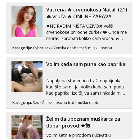
Vatrena ‎️‍🔥 crvenokosa Natali (21)
‎️‍🔥 vruča‎ ️‍🔥 ONLINE ZABAVA
❌NE RADIM NIŠTA UŽIVO❌ Voliš
crvenokose prirodne curke? ❤️ Onda me
moraš isprobati koliko sam vruča.‎ ️‍🔥
MLADA vražica koja ima 100%
Kategorija:
Cyber sex
Ženska osoba traži mušku osobu
prorodne grudi, 💦 Misli su mi uvijek
prljave i u svemu vidim samo užitak. 💦
U mojoj raznolikoj ponudi možeš
Volim kada sam puna kao paprika
pranaći nešto po svojoj mjeri. Sexi videa
s kolegica...
Napaljena studentica traži napaljenka
kao što sam i ja! Volim kada sam puna
kao paprika, izdržljiva sam i nikada mi
nije dosta seksa. Volim grubi seks i više
Kategorija:
Sex
Ženska osoba traži mušku osobu
puta dnevno bilo kad i bilo gdje zato se
javi što prije da me isprobaš Klikni na
link ispod i nadji me tamo, cekam te!
Želim da upoznam muškarca za
dobar provod 💋🌺
Volim šetnje prirodom i uživati u