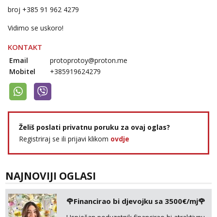
broj +385 91 962 4279
Vidimo se uskoro!
KONTAKT
Email
protoprotoy@proton.me
Mobitel
+385919624279
Želiš poslati privatnu poruku za ovaj oglas?
Registriraj se ili prijavi klikom
ovdje
NAJNOVIJI OGLASI
🌹Financirao bi djevojku sa 3500€/mj🌹