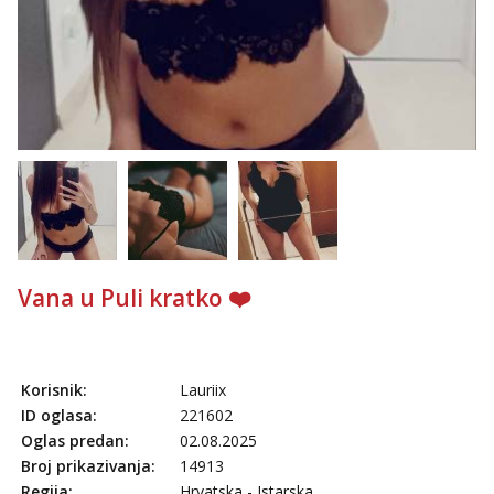
Tel:
064/677-677
- Kod: #72
tel:0,93€ - mob:1,12€ min
Vana u Puli kratko ❤️
Korisnik:
Lauriix
ID oglasa:
221602
Oglas predan:
02.08.2025
Broj prikazivanja:
14913
Regija:
Hrvatska - Istarska