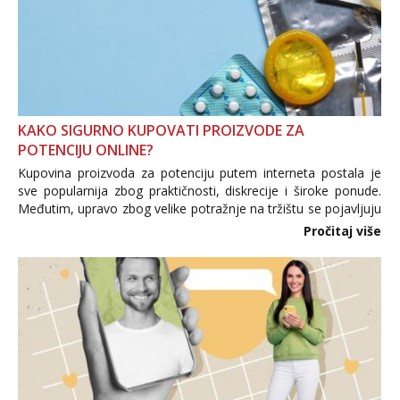
KAKO SIGURNO KUPOVATI PROIZVODE ZA
POTENCIJU ONLINE?
Kupovina proizvoda za potenciju putem interneta postala je
sve popularnija zbog praktičnosti, diskrecije i široke ponude.
Međutim, upravo zbog velike potražnje na tržištu se pojavljuju
i brojni krivotvoreni proizvodi, nepouzdane internetske
Pročitaj više
trgovine te proizvodi nepoznatog podrijetla. ...