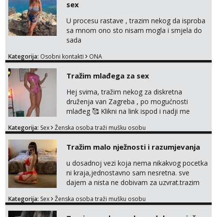
sex
U procesu rastave , trazim nekog da isproba
sa mnom ono sto nisam mogla i smjela do
sada
Kategorija:
Osobni kontakti
ONA
Tražim mlađega za sex
Hej svima, tražim nekog za diskretna
druženja van Zagreba , po mogućnosti
mlađeg 🥰 Klikni na link ispod i nadji me
tamo, cekam te!
Kategorija:
Sex
Ženska osoba traži mušku osobu
Tražim malo nježnosti i razumjevanja
u dosadnoj vezi koja nema nikakvog pocetka
ni kraja,jednostavno sam nesretna. sve
dajem a nista ne dobivam za uzvrat.trazim
muskarca koji ce zadovoljiti moje potrebe,ne
Kategorija:
Sex
Ženska osoba traži mušku osobu
trazim puno samo malo njeznosti i
razumjevanja. volim njezan seks i njezne