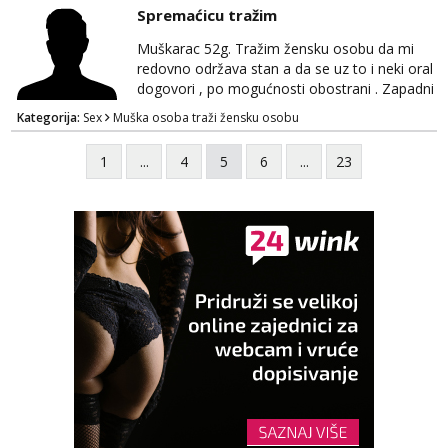
parovi mogu me kontaktirati putem
Spremaćicu tražim
WhatsAppa ili Vibera. Samo ozbiljni parovi
trebaju slati poruke ili zvati. Blokiram one koji
Muškarac 52g. Tražim žensku osobu da mi
nisu ozbiljni.
redovno održava stan a da se uz to i neki oral
dogovori , po mogućnosti obostrani . Zapadni
dio Zagreba .Javiti se prvo porukom na
Kategorija:
Sex
Muška osoba traži žensku osobu
WhatsApp 0958634499
1
...
4
5
6
...
23