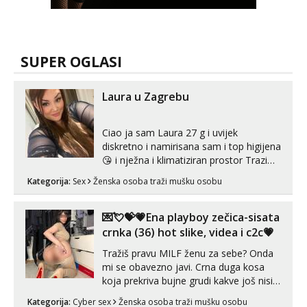
SUPER OGLASI
Laura u Zagrebu
Ciao ja sam Laura 27 g i uvijek
diskretno i namirisana sam i top higijena
😘 i nježna i klimatiziran prostor Trazim
sex za nagradu Radim klasican sex
Kategorija:
Sex
Ženska osoba traži mušku osobu
Pusenje i gutanje sperme Erotsko rublje
imam uvijek Lizati me mozes i ljubiti po
tijelu Iskljucivo neradim analni !!! I
💌💘💝💗Ena playboy zečica-sisata
neljubim se Wha...
crnka (36) hot slike, videa i c2c💗
Tražiš pravu MILF ženu za sebe? Onda
mi se obavezno javi. Crna duga kosa
koja prekriva bujne grudi kakve još nisi
vidio, čista ŠESTICA! A usne? O usnama
Kategorija:
Cyber sex
Ženska osoba traži mušku osobu