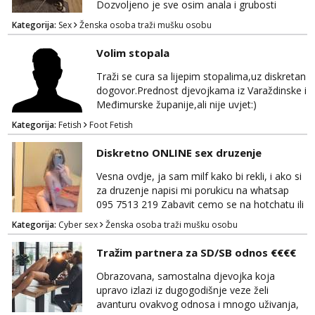
Dozvoljeno je sve osim anala i grubosti
Prodajem i svoja videa ako nekog zanima Za
Kategorija:
Sex
Ženska osoba traži mušku osobu
dogovor javite se na wocap 0919282417
Volim stopala
Traži se cura sa lijepim stopalima,uz diskretan
dogovor.Prednost djevojkama iz Varaždinske i
Međimurske županije,ali nije uvjet:)
Kategorija:
Fetish
Foot Fetish
Diskretno ONLINE sex druzenje
Vesna ovdje, ja sam milf kako bi rekli, i ako si
za druzenje napisi mi porukicu na whatsap
095 7513 219 Zabavit cemo se na hotchatu ili
videopozivu a saljem i gacice i gole slikice :)
Kategorija:
Cyber sex
Ženska osoba traži mušku osobu
NE UZIVO!
Tražim partnera za SD/SB odnos €€€€
Obrazovana, samostalna djevojka koja
upravo izlazi iz dugogodišnje veze želi
avanturu ovakvog odnosa i mnogo uživanja,