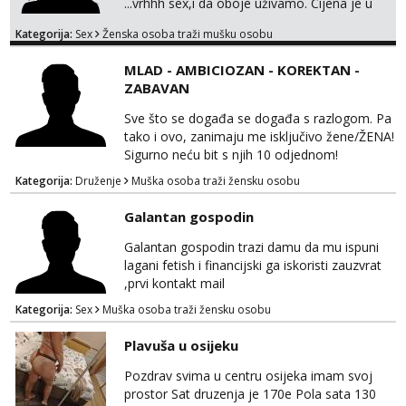
...vrhhh sex,i da oboje uživamo. Cijena je u
skladu sa time . TVOJ PROSTOR U ZAGREBU
Kategorija:
Sex
Ženska osoba traži mušku osobu
Procjeni jesi li ti taj .?! Ja bi jednog ali
kvalitetnog. Prirodne veće grudi i prcasta
MLAD - AMBICIOZAN - KOREKTAN -
guza ... Javi se 🔥Samo na mail.
ZABAVAN
Sve što se događa se događa s razlogom. Pa
tako i ovo, zanimaju me isključivo žene/ŽENA!
Sigurno neću bit s njih 10 odjednom!
Kategorija:
Druženje
Muška osoba traži žensku osobu
Galantan gospodin
Galantan gospodin trazi damu da mu ispuni
lagani fetish i financijski ga iskoristi zauzvrat
,prvi kontakt mail
Kategorija:
Sex
Muška osoba traži žensku osobu
Plavuša u osijeku
Pozdrav svima u centru osijeka imam svoj
prostor Sat druzenja je 170e Pola sata 130