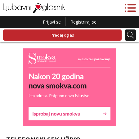
Prijavi se
Registriraj se
Predaj oglas
Liliana
Čekam tvoj poziv!
Tel:
064/677-677
- Kod: #69
tel:0,93€ - mob:1,12€ min