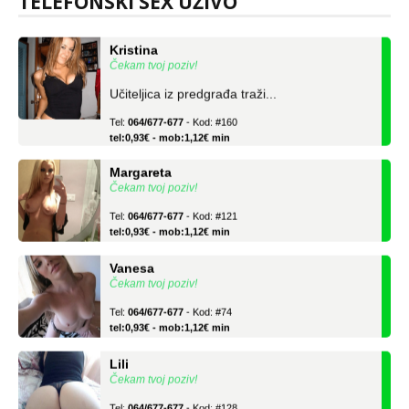
TELEFONSKI SEX UŽIVO
Kristina
Čekam tvoj poziv!
Učiteljica iz predgrađa traži...
Tel:
064/677-677
- Kod: #160
tel:0,93€ - mob:1,12€ min
Margareta
Čekam tvoj poziv!
Tel:
064/677-677
- Kod: #121
tel:0,93€ - mob:1,12€ min
Vanesa
Čekam tvoj poziv!
Tel:
064/677-677
- Kod: #74
tel:0,93€ - mob:1,12€ min
Lili
Čekam tvoj poziv!
Tel:
064/677-677
- Kod: #128
tel:0,93€ - mob:1,12€ min