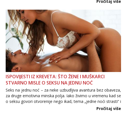
Pročitaj više
informacija, jer nepoznata osoba još nije zaslužila to
povjerenje. Takođe...
ISPOVIJESTI IZ KREVETA: ŠTO ŽENE I MUŠKARCI
STVARNO MISLE O SEKSU NA JEDNU NOĆ
Seks na jednu noć – za neke uzbudljiva avantura bez obaveza,
za druge emotivna minska polja. Iako živimo u vremenu kad se
o seksu govori otvorenije nego ikad, tema „jedne noći strasti“ i
dalje izaziva burne rasprave. Što zapravo misle žene, a što
Pročitaj više
muškarci? Jesu...