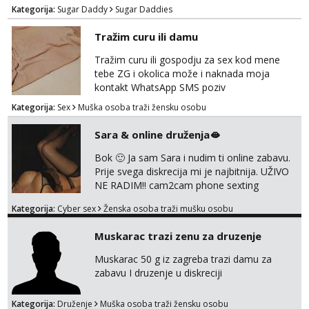
poklona, pažnje i putovanja. Moguća i
Kategorija:
Sugar Daddy
Sugar Daddies
poslovna saradnja ako nam se interesi
poklapaju. Mnogo senzualnosti i lijepe
Tražim curu ili damu
energije. Javite mi se sa opisom što opširnijim
jer od toga ovisi da li ću odgovoriti. Isključivo
Tražim curu ili gospodju za sex kod mene
tražim nekoga za duži vremenski period.
tebe ZG i okolica može i naknada moja
Naravno njegovanog i galantn...
kontakt WhatsApp SMS poziv
Kategorija:
Sex
Muška osoba traži žensku osobu
Sara & online druženja🫦
Bok 🙂 Ja sam Sara i nudim ti online zabavu.
Prije svega diskrecija mi je najbitnija. UŽIVO
NE RADIM!! cam2cam phone sexting
squirting anal slike i videa razne igrice s
Kategorija:
Cyber sex
Ženska osoba traži mušku osobu
partnerom ili partnericom te naši porno
uradci. Javi se porukom na wapp i zakaži svoj
Muskarac trazi zenu za druzenje
termin. P.S. tražit ćeš me još 🫠💦
Muskarac 50 g iz zagreba trazi damu za
zabavu I druzenje u diskreciji
Kategorija:
Druženje
Muška osoba traži žensku osobu