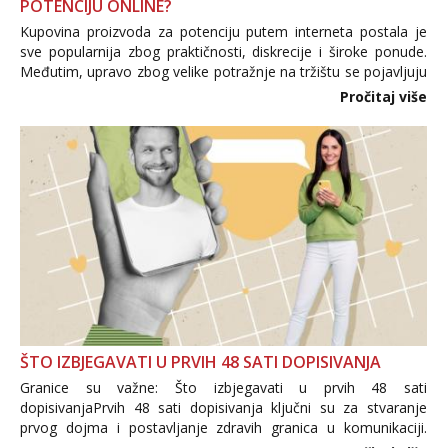
POTENCIJU ONLINE?
Kupovina proizvoda za potenciju putem interneta postala je
sve popularnija zbog praktičnosti, diskrecije i široke ponude.
Međutim, upravo zbog velike potražnje na tržištu se pojavljuju
i brojni krivotvoreni proizvodi, nepouzdane internetske
Pročitaj više
trgovine te proizvodi nepoznatog podrijetla. ...
ŠTO IZBJEGAVATI U PRVIH 48 SATI DOPISIVANJA
Granice su važne: Što izbjegavati u prvih 48 sati
dopisivanjaPrvih 48 sati dopisivanja ključni su za stvaranje
prvog dojma i postavljanje zdravih granica u komunikaciji.
Važno je izbjeći prebrzo otkrivanje osobnih ili intimnih