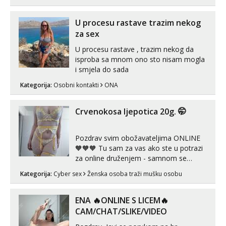
bolje da ni ne pričam. Prave pune usne
koje će ti se urezati u pamćenje, jer
vjeruj mi, takve još nisi vidio. Uvijek sam
U procesu rastave trazim nekog
spremna za ONLOINE zabavu...
za sex
U procesu rastave , trazim nekog da
isproba sa mnom ono sto nisam mogla
i smjela do sada
Kategorija:
Osobni kontakti
ONA
Crvenokosa ljepotica 20g. 🤭
Pozdrav svim obožavateljima ONLINE
🧡🧡🧡 Tu sam za vas ako ste u potrazi
za online druženjem - samnom se
možete zabaviti preko videopoziva, ili
Kategorija:
Cyber sex
Ženska osoba traži mušku osobu
ako vam nisam dovoljna radim i u paru i
trojci s kolegicama, svaka je drugačija
😉 Radim i vruća tipkanja uz slike i hot
ENA 🔥ONLINE S LICEM🔥
line pozive. Za vas sam pripremila ...
CAM/CHAT/SLIKE/VIDEO