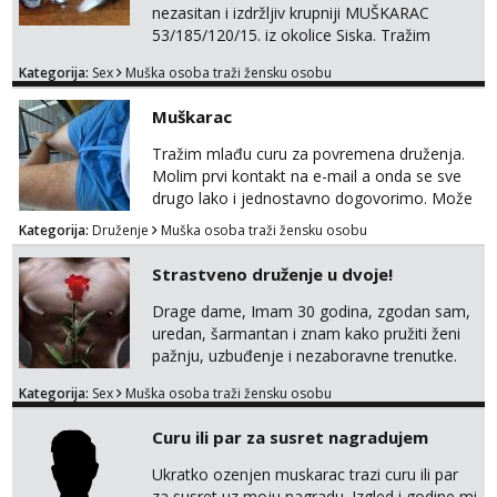
nezasitan i izdržljiv krupniji MUŠKARAC
53/185/120/15. iz okolice Siska. Tražim
MLAĐU ŽENU bez obzira na udaljenost,
Kategorija:
Sex
Muška osoba traži žensku osobu
vjeru, nacionalnost i bračni status za SEKS
bez TABUA i KONDOMA upotpunjen SEKS
Muškarac
IGRAČKAMA od vibratora i umjetnih dilda do
analnih čepova raznih veličina i oblika. Na
Tražim mlađu curu za povremena druženja.
uvid dajem POTVRDU da NEMAM
Molim prvi kontakt na e-mail a onda se sve
SEKSUALNO PRENOSIVIH BOLESTI. Javi se
drugo lako i jednostavno dogovorimo. Može
ako te...
sve u krugu od 100 km oko Zagreba
Kategorija:
Druženje
Muška osoba traži žensku osobu
Strastveno druženje u dvoje!
Drage dame, Imam 30 godina, zgodan sam,
uredan, šarmantan i znam kako pružiti ženi
pažnju, uzbuđenje i nezaboravne trenutke.
Tražim otvorenu damu koja želi prepustiti se
Kategorija:
Sex
Muška osoba traži žensku osobu
snažnoj privlačnosti, strasti i noći ispunjenoj
užitkom bez ikakvih obaveza i komplikacija.
Curu ili par za susret nagradujem
Ako ti nedostaje dodir, poljupci, kemija i
muškarac koji će se potpuno posvetiti tvom
Ukratko ozenjen muskarac trazi curu ili par
zadovoljstvu, možda smo upravo ono što
za susret uz moju nagradu. Izgled i godine mi