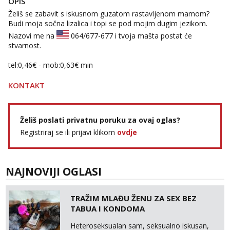
OPIS
Ivančica
Želiš se zabavit s iskusnom guzatom rastavljenom mamom?
Čekam tvoj poziv!
Budi moja sočna lizalica i topi se pod mojim dugim jezikom.
Tel:
064/677-677
- Kod: #108
Nazovi me na
064/677-677
i tvoja mašta postat će
tel:0,93€ - mob:1,12€ min
stvarnost.
Zara
tel:0,46€ - mob:0,63€ min
Čekam tvoj poziv!
KONTAKT
Tel:
064/677-677
- Kod: #123
tel:0,93€ - mob:1,12€ min
Anđela
Želiš poslati privatnu poruku za ovaj oglas?
Čekam tvoj poziv!
Registriraj se ili prijavi klikom
ovdje
Tel:
064/677-677
- Kod: #142
tel:0,93€ - mob:1,12€ min
NAJNOVIJI OGLASI
TRAŽIM MLAĐU ŽENU ZA SEX BEZ
TABUA I KONDOMA
Heteroseksualan sam, seksualno iskusan,