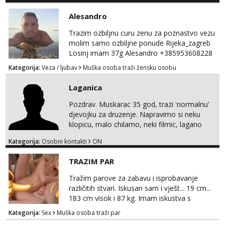
Alesandro
Trazim ozbiljnu curu zenu za poznastvo vezu
molim samo ozbiljne ponude Rijeka_zagreb
Losinj imam 37g Alesandro +385953608228
💪💪
Kategorija:
Veza / ljubav
Muška osoba traži žensku osobu
Laganica
Pozdrav. Muskarac 35 god, trazi 'normalnu'
djevojku za druzenje. Napravimo si neku
klopicu, malo chilamo, neki filmic, lagano
upoznavanje, bez obaveza. Izgled mi nije
Kategorija:
Osobni kontakti
ON
pretjerano bitan koliko iznutra. Bucke se
slobodno jave jer sam i sam takav. Medo
TRAZIM PAR
brundo xD Budi pristojna i dobra, za sve
ostale cemo lako. Zagreb.
Tražim parove za zabavu i isprobavanje
različitih stvari. Iskusan sam i vješt... 19 cm...
183 cm visok i 87 kg. Imam iskustva s
parovima, potpuno sam zdrava i njegovana, a
Kategorija:
Sex
Muška osoba traži par
privatnost je apsolutno najvažnija. Ozbiljni