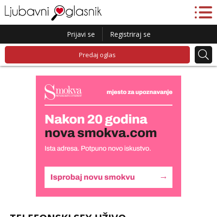
Prijavi se
Registriraj se
Predaj oglas
Monika
Čekam tvoj poziv!
Tel:
064/677-677
- Kod: #133