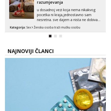
razumjevanja
u dosadnoj vezi koja nema nikakvog
pocetka ni kraja,jednostavno sam
nesretna. sve dajem a nista ne dobivam
za uzvrat.trazim muskarca koji ce
Kategorija:
Sex
Ženska osoba traži mušku osobu
zadovoljiti moje potrebe,ne trazim puno
samo malo njeznosti i razumjevanja.
volim njezan seks i njezne poljupce po
tijelu koji me jako pale,obozavam kad
muskar...
NAJNOVIJI ČLANCI