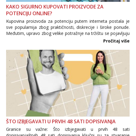
KAKO SIGURNO KUPOVATI PROIZVODE ZA
POTENCIJU ONLINE?
Kupovina proizvoda za potenciju putem interneta postala je
sve popularnija zbog praktičnosti, diskrecije i široke ponude.
Međutim, upravo zbog velike potražnje na tržištu se pojavljuju
i brojni krivotvoreni proizvodi, nepouzdane internetske
Pročitaj više
trgovine te proizvodi nepoznatog podrijetla. ...
ŠTO IZBJEGAVATI U PRVIH 48 SATI DOPISIVANJA
Granice su važne: Što izbjegavati u prvih 48 sati
dopisivanjaPrvih 48 sati dopisivanja ključni su za stvaranje