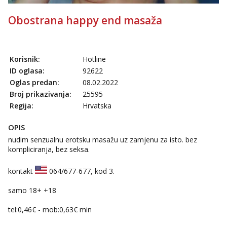
Obostrana happy end masaža
Korisnik:
Hotline
ID oglasa:
92622
Oglas predan:
08.02.2022
Broj prikazivanja:
25595
Regija:
Hrvatska
OPIS
nudim senzualnu erotsku masažu uz zamjenu za isto. bez
kompliciranja, bez seksa.
kontakt
064/677-677
, kod 3.
samo 18+ +18
tel:0,46€ - mob:0,63€ min