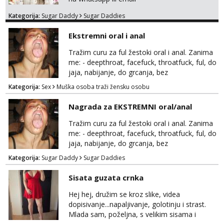
Kategorija:
Sugar Daddy
Sugar Daddies
Ekstremni oral i anal
Tražim curu za ful žestoki oral i anal. Zanima
me: - deepthroat, facefuck, throatfuck, ful, do
jaja, nabijanje, do grcanja, bez
ograničavanja... - fisting (ili big insertions),
Kategorija:
Sex
Muška osoba traži žensku osobu
gaping, DAP/TAP, prolapse, sirenje... Ako
možeš nešto od toga i spremna si, javi se.
Nagrada za EKSTREMNI oral/anal
Tražim curu za ful žestoki oral i anal. Zanima
me: - deepthroat, facefuck, throatfuck, ful, do
jaja, nabijanje, do grcanja, bez
ograničavanja... - fisting (ili big insertions),
Kategorija:
Sugar Daddy
Sugar Daddies
gaping, DAP/TAP, prolapse, sirenje... Ako
možeš nešto od toga i spremna si, javi se.
Sisata guzata crnka
Nagrada po želji (od 500€ naviše, ovisi o
tome sto možeš)
Hej hej, družim se kroz slike, videa
dopisivanje...napaljivanje, golotinju i strast.
Mlada sam, poželjna, s velikim sisama i