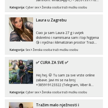
Telegram 👉@enafriedrichkis Radim
Kategorija:
Cyber sex
Ženska osoba traži mušku osobu
videopozive s licem, solo i s partnerom,
kolegicama (Tina&Natali), razne
kombinacije halteri, haljine, štikle,
Laura u Zagrebu
samostojeće itd. Nudim svakakva videa
seksa, puš...
Ciao ja sam Laura 27 g i uvijek
diskretno i namirisana sam i top higijena
😘 i nježna i klimatiziran prostor Trazim
sex za nagradu Radim klasican sex
Kategorija:
Sex
Ženska osoba traži mušku osobu
Pusenje i gutanje sperme Erotsko rublje
imam uvijek Lizati me mozes i ljubiti po
tijelu Iskljucivo neradim analni !!! I
✅ CURA ZA SVE ✅
neljubim se Wha...
Hej hej. 🤭 Tu sam za sve vrste online
zabave. Javi mi se na broj
+385919123322 (Telegram, Viber ili
Whatsapp). 🤙 NE javljaj se na uzivo.
Kategorija:
Cyber sex
Ženska osoba traži mušku osobu
Hvala.
Tražim malo nježnosti i