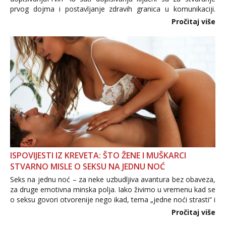
prvog dojma i postavljanje zdravih granica u komunikaciji.
Važno je izbjeći prebrzo otkrivanje osobnih ili intimnih
Pročitaj više
informacija, jer nepoznata osoba još nije zaslužila to
povjerenje. Takođe...
ISPOVIJESTI IZ KREVETA: ŠTO ŽENE I MUŠKARCI
STVARNO MISLE O SEKSU NA JEDNU NOĆ
Seks na jednu noć – za neke uzbudljiva avantura bez obaveza,
za druge emotivna minska polja. Iako živimo u vremenu kad se
o seksu govori otvorenije nego ikad, tema „jedne noći strasti“ i
dalje izaziva burne rasprave. Što zapravo misle žene, a što
Pročitaj više
muškarci? Jesu...