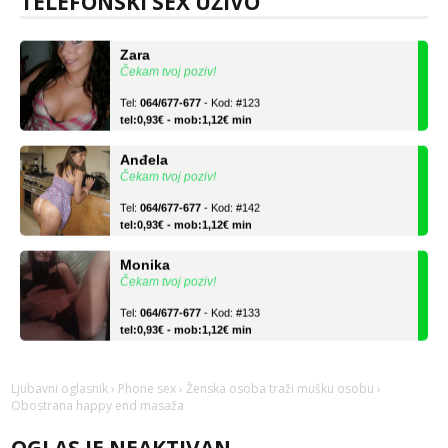
TELEFONSKI SEX UŽIVO
tel:0,93€ - mob:1,12€ min
Zara
Čekam tvoj poziv!
Tel:
064/677-677
- Kod: #123
tel:0,93€ - mob:1,12€ min
Anđela
Čekam tvoj poziv!
Tel:
064/677-677
- Kod: #142
tel:0,93€ - mob:1,12€ min
Monika
Čekam tvoj poziv!
Tel:
064/677-677
- Kod: #133
tel:0,93€ - mob:1,12€ min
Zara
Čekam tvoj poziv!
Ljubavni oglasnik
›
Phone sex
›
Ženska osoba traži mušku osobu
›
Obostrana happy end masaža
Tel:
064/677-677
- Kod: #123
tel:0,93€ - mob:1,12€ min