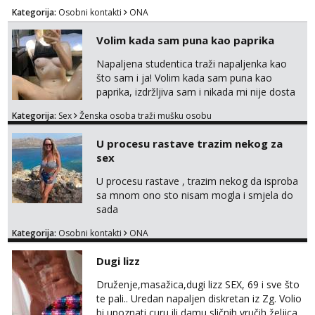
razmislit za dalje Klikni na link ispod i nadji me
Kategorija:
Osobni kontakti
ONA
tamo, cekam te!
Volim kada sam puna kao paprika
Napaljena studentica traži napaljenka kao
što sam i ja! Volim kada sam puna kao
paprika, izdržljiva sam i nikada mi nije dosta
seksa. Volim grubi seks i više puta dnevno
Kategorija:
Sex
Ženska osoba traži mušku osobu
bilo kad i bilo gdje zato se javi što prije da
me isprobaš Klikni na link ispod i nadji me
U procesu rastave trazim nekog za
tamo, cekam te!
sex
U procesu rastave , trazim nekog da isproba
sa mnom ono sto nisam mogla i smjela do
sada
Kategorija:
Osobni kontakti
ONA
Dugi lizz
Druženje,masažica,dugi lizz SEX, 69 i sve što
te pali.. Uredan napaljen diskretan iz Zg. Volio
bi upoznati curu ili damu sličnih vručih željica