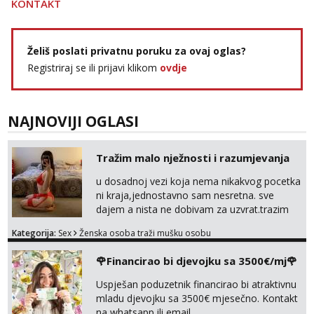
KONTAKT
Želiš poslati privatnu poruku za ovaj oglas?
Registriraj se ili prijavi klikom
ovdje
NAJNOVIJI OGLASI
Tražim malo nježnosti i razumjevanja
u dosadnoj vezi koja nema nikakvog pocetka
ni kraja,jednostavno sam nesretna. sve
dajem a nista ne dobivam za uzvrat.trazim
muskarca koji ce zadovoljiti moje potrebe,ne
Kategorija:
Sex
Ženska osoba traži mušku osobu
trazim puno samo malo njeznosti i
razumjevanja. volim njezan seks i njezne
🌹Financirao bi djevojku sa 3500€/mj🌹
poljupce po tijelu koji me jako
pale,obozavam kad muskarac preuzme
Uspješan poduzetnik financirao bi atraktivnu
kontrolu . javi se :) Klikni na link ispod i nadji
mladu djevojku sa 3500€ mjesečno. Kontakt
me tamo, cekam te!
na whatsapp ili email