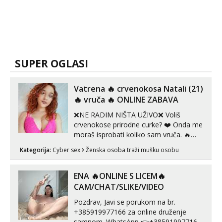
SUPER OGLASI
Vatrena ‎️‍🔥 crvenokosa Natali (21)
‎️‍🔥 vruča‎ ️‍🔥 ONLINE ZABAVA
❌NE RADIM NIŠTA UŽIVO❌ Voliš
crvenokose prirodne curke? ❤️ Onda me
moraš isprobati koliko sam vruča.‎ ️‍🔥
MLADA vražica koja ima 100%
Kategorija:
Cyber sex
Ženska osoba traži mušku osobu
prorodne grudi, 💦 Misli su mi uvijek
prljave i u svemu vidim samo užitak. 💦
U mojoj raznolikoj ponudi možeš
ENA 🔥ONLINE S LICEM🔥
pranaći nešto po svojoj mjeri. Sexi videa
CAM/CHAT/SLIKE/VIDEO
s kolegica...
Pozdrav, Javi se porukom na br.
+385919977166 za online druženje
samnom. WhatsApp 👉+385919977166