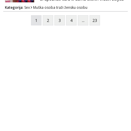
za zajedničko ugodno i strastveno druženje.
Kategorija:
Sex
Muška osoba traži žensku osobu
Prostor imam, diskr max. A i mobilan 🚗 sam.
1
2
3
4
...
23