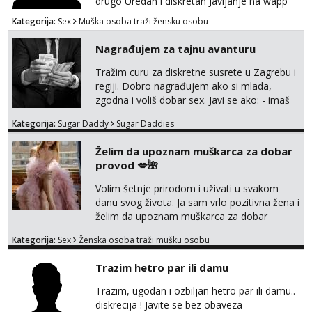
drugo Uredan i diskretan Javljanje na wapp
095 546 9915
Kategorija:
Sex
Muška osoba traži žensku osobu
Nagrađujem za tajnu avanturu
Tražim curu za diskretne susrete u Zagrebu i
regiji. Dobro nagrađujem ako si mlada,
zgodna i voliš dobar sex. Javi se ako: - imaš
do 25 godina - imaš do 65 kg - imaš dugu
Kategorija:
Sugar Daddy
Sugar Daddies
kosu - se dobro ljubiš - si fleksibilna s
vremenom (jer ga nemam previše) i
Želim da upoznam muškarca za dobar
dostupna radnim danom (vikendi i noći su za
provod 💋🌺
obitelj) - vodiš brigu o zdravlju i koristiš
zaštitu Ne javljajte se: - debele - frajeri i
Volim šetnje prirodom i uživati u svakom
paro...
danu svog života. Ja sam vrlo pozitivna žena i
želim da upoznam muškarca za dobar
provod, naravno može i nešto više.💋🌺 Klikni
Kategorija:
Sex
Ženska osoba traži mušku osobu
na link ispod i nadji me tamo, cekam te!
Trazim hetro par ili damu
Trazim, ugodan i ozbiljan hetro par ili damu..
diskrecija ! Javite se bez obaveza