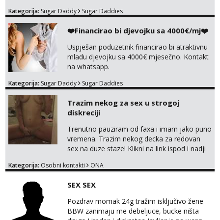
lijepe stvari na obostranu korist. Ako si
Kategorija:
Sugar Daddy
Sugar Daddies
otvorena, komunikativna, zgodna i atraktivna
javi se na moj email:
❤️Financirao bi djevojku sa 4000€/mj❤️
markodalic37@gmail.com
Uspješan poduzetnik financirao bi atraktivnu
mladu djevojku sa 4000€ mjesečno. Kontakt
na whatsapp.
Kategorija:
Sugar Daddy
Sugar Daddies
Trazim nekog za sex u strogoj
diskreciji
Trenutno pauziram od faxa i imam jako puno
vremena. Trazim nekog decka za redovan
sex na duze staze! Klikni na link ispod i nadji
me tamo, cekam te!
Kategorija:
Osobni kontakti
ONA
SEX SEX
Pozdrav momak 24g tražim isključivo žene
BBW zanimaju me debeljuce, bucke ništa