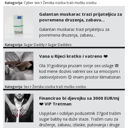
guzom. 😉 Kontakt: Telegram: nebojezuto
Kategorija:
Cyber sex
Ženska osoba traži mušku osobu
Google chat/Gmail smmaprivatni@gmail.com
Galantan muskarac trazi prijateljicu za
povremena druzenja, zabavu...
Galantan muskarac trazi prijateljicu za
povremena druzenja, zabavu...
Kategorija:
Sugar Daddy
Sugar Daddies
Vana u Rijeci kratko i vatreno ❤️
Ola 31godisnja pruzam svoje sex usluge 🙈
kod mene dozivis vatreni sex sa emocijom i
zadovoljstvom 😊 imam prostor klimatiziran
pa nebrini da se oznojiš previse 😆 u cijeni
Kategorija:
Sex
Ženska osoba traži mušku osobu
nudim klasiku sa zastitom pusenje bez
dirkanje i lizanje sexy rublje uvijek imam
Financirao bi djevojku sa 3000 EUR/mj
neradim analno i pitanja ako radim bez odma
❤️ VIP Tretman
ignoriram radim samo sa svojim slikama
original ✌️😊ali neki vec me poznaju waccap...
Uspješan i ozbiljan poduzetnik 37god tražim
sugar babby na duže staze. Tražim curu za
druženje, zabavu, izlaske, putovanja i druge