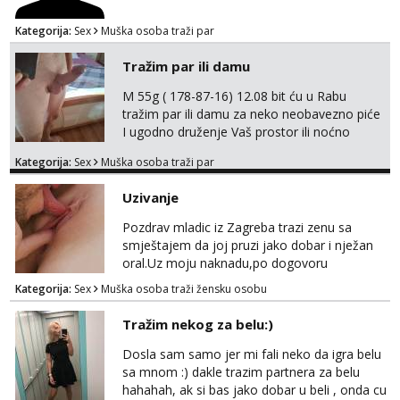
Kategorija:
Sex
Muška osoba traži par
Tražim par ili damu
M 55g ( 178-87-16) 12.08 bit ću u Rabu
tražim par ili damu za neko neobavezno piće
I ugodno druženje Vaš prostor ili noćno
kupanje na osamoj plaži Kontakt
Kategorija:
Sex
Muška osoba traži par
trata.vrh@gmail.com
Uzivanje
Pozdrav mladic iz Zagreba trazi zenu sa
smještajem da joj pruzi jako dobar i nježan
oral.Uz moju naknadu,po dogovoru
.Diskrecija osigurana.
Kategorija:
Sex
Muška osoba traži žensku osobu
Tražim nekog za belu:)
Dosla sam samo jer mi fali neko da igra belu
sa mnom :) dakle trazim partnera za belu
hahahah, ak si bas jako dobar u beli , onda cu