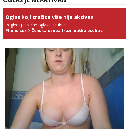
OGLAS JE NEAKTIVAN
Anđela
Čekam tvoj poziv!
Oglas koji tražite više nije aktivan
Tel:
064/677-677
- Kod: #142
tel:0,93€ - mob:1,12€ min
Pogledajte slične oglase u rubrici:
Phone sex
>
Ženska osoba traži mušku osobu
»