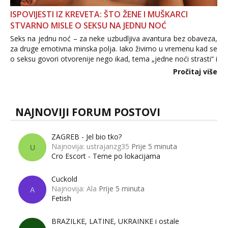
ISPOVIJESTI IZ KREVETA: ŠTO ŽENE I MUŠKARCI
STVARNO MISLE O SEKSU NA JEDNU NOĆ
Seks na jednu noć – za neke uzbudljiva avantura bez obaveza,
za druge emotivna minska polja. Iako živimo u vremenu kad se
o seksu govori otvorenije nego ikad, tema „jedne noći strasti“ i
dalje izaziva burne rasprave. Što zapravo misle žene, a što
Pročitaj više
muškarci? Jesu...
NAJNOVIJI FORUM POSTOVI
ZAGREB - Jel bio tko?
Najnovija: ustrajanzg35
Prije 5 minuta
U
Cro Escort - Teme po lokacijama
Cuckold
Najnovija: Ala
Prije 5 minuta
A
Fetish
BRAZILKE, LATINE, UKRAINKE i ostale