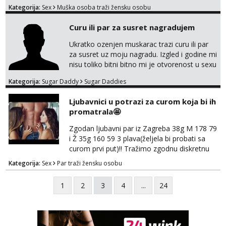
Tražim otvorenu damu koja želi prepustiti se
Kategorija:
Sex
Muška osoba traži žensku osobu
snažnoj privlačnosti, strasti i noći ispunjenoj
užitkom bez ikakvih obaveza i komplikacija.
Curu ili par za susret nagradujem
Ako ti nedostaje dodir, poljupci, kemija i
muškarac koji će se potpuno posvetiti tvom
Ukratko ozenjen muskarac trazi curu ili par
zadovoljstvu, možda smo upravo ono što
za susret uz moju nagradu. Izgled i godine mi
oboje t...
nisu toliko bitni bitno mi je otvorenost u sexu
i bez previse tabooa . Molim ozbiljne da se
Kategorija:
Sugar Daddy
Sugar Daddies
jave na mail . Molim ako je moguce prvi mail
sa slikom ili opisom i otkud ste . Javite se
Ljubavnici u potrazi za curom koja bi ih
necete pozalit
promatrala🤩
Zgodan ljubavni par iz Zagreba 38g M 178 79
i Ž 35g 160 59 3 plava(željela bi probati sa
curom prvi put)!! Tražimo zgodnu diskretnu
curu koja bi nas promatrala dok imamo
Kategorija:
Sex
Par traži žensku osobu
žestok odnos. Može se pridruziti ali i ne
mora.Bitno da uzivamo diskretno anonimno
1
2
3
4
...
24
bez upoznavanja puno.Sliku mozemo
razmjeniti,ali najbolje uzivo se upoznati. Na
goo smo do 15.8 poslije tog mozemo se
druziti,javi se na mail il...