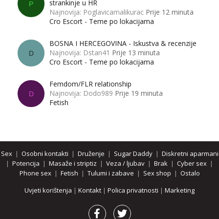
strankinje u HR
P
Najnovija: Poglavicamalikurac
Prije 12 minuta
Cro Escort - Teme po lokacijama
BOSNA I HERCEGOVINA - Iskustva & recenzije
Najnovija: Dstan41
Prije 13 minuta
D
Cro Escort - Teme po lokacijama
Femdom/FLR relationship
Najnovija: Dodo989
Prije 19 minuta
D
Fetish
Sex
|
Osobni kontakti
|
Druženje
|
Sugar Daddy
|
Diskretni aparmani
|
Potencija
|
Masaže i striptiz
|
Veza / ljubav
|
Brak
|
Cyber sex
|
Phone sex
|
Fetish
|
Tulumi i zabave
|
Sex shop
|
Ostalo
Uvjeti korištenja
|
Kontakt
|
Polica privatnosti
|
Marketing