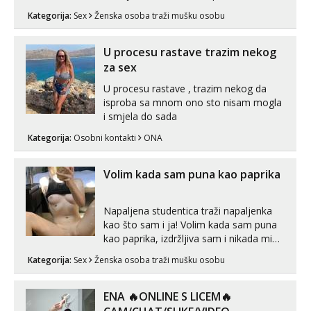
sex za nagradu Radim klasican sex
Kategorija:
Sex
Ženska osoba traži mušku osobu
Pusenje i gutanje sperme Erotsko rublje
imam uvijek Lizati me mozes i ljubiti po
tijelu Iskljucivo neradim analni !!! I
U procesu rastave trazim nekog
neljubim se Wha...
za sex
U procesu rastave , trazim nekog da
isproba sa mnom ono sto nisam mogla
i smjela do sada
Kategorija:
Osobni kontakti
ONA
Volim kada sam puna kao paprika
Napaljena studentica traži napaljenka
kao što sam i ja! Volim kada sam puna
kao paprika, izdržljiva sam i nikada mi
nije dosta seksa. Volim grubi seks i više
Kategorija:
Sex
Ženska osoba traži mušku osobu
puta dnevno bilo kad i bilo gdje zato se
javi što prije da me isprobaš Klikni na
link ispod i nadji me tamo, cekam te!
ENA 🔥ONLINE S LICEM🔥