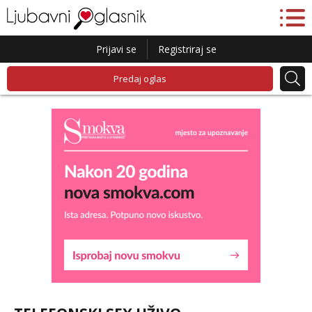
Prijavi se
Registriraj se
Predaj oglas
Lucija
Razgovaram :)
Tel:
064/677-677
- Kod: #136
tel:0,93€ - mob:1,12€ min