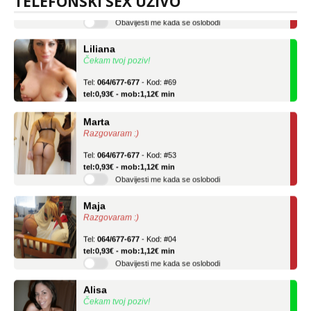
TELEFONSKI SEX UŽIVO
Obavijesti me kada se oslobodi
Liliana
Čekam tvoj poziv!
Tel:
064/677-677
- Kod: #69
tel:0,93€ - mob:1,12€ min
Marta
Razgovaram :)
Tel:
064/677-677
- Kod: #53
tel:0,93€ - mob:1,12€ min
Obavijesti me kada se oslobodi
Maja
Razgovaram :)
Tel:
064/677-677
- Kod: #04
tel:0,93€ - mob:1,12€ min
Obavijesti me kada se oslobodi
Alisa
Čekam tvoj poziv!
Tel:
064/677-677
- Kod: #106