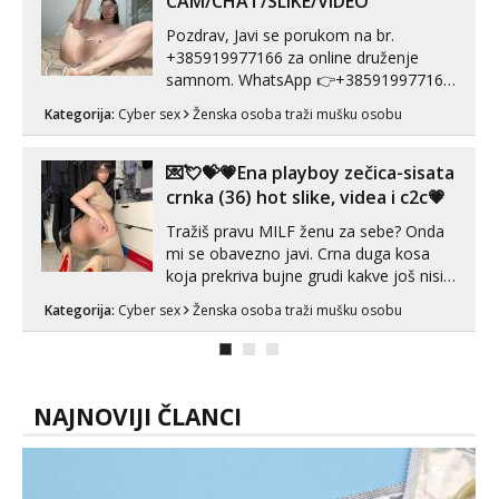
CAM/CHAT/SLIKE/VIDEO
Pozdrav, Javi se porukom na br.
+385919977166 za online druženje
samnom. WhatsApp 👉+385919977166
Telegram 👉@enafriedrichkis Radim
Kategorija:
Cyber sex
Ženska osoba traži mušku osobu
videopozive s licem, solo i s partnerom,
kolegicama (Tina&Natali), razne
kombinacije halteri, haljine, štikle,
💌💘💝💗Ena playboy zečica-sisata
samostojeće itd. Nudim svakakva videa
crnka (36) hot slike, videa i c2c💗
seksa, puš...
Tražiš pravu MILF ženu za sebe? Onda
mi se obavezno javi. Crna duga kosa
koja prekriva bujne grudi kakve još nisi
vidio, čista ŠESTICA! A usne? O usnama
Kategorija:
Cyber sex
Ženska osoba traži mušku osobu
bolje da ni ne pričam. Prave pune usne
koje će ti se urezati u pamćenje, jer
vjeruj mi, takve još nisi vidio. Uvijek sam
spremna za ONLOINE zabavu...
NAJNOVIJI ČLANCI