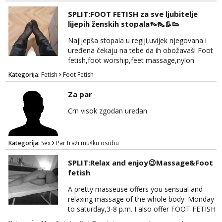
SPLIT:FOOT FETISH za sve ljubitelje
lijepih ženskih stopala👡👠👢👟
Najljepša stopala u regiji,uvijek njegovana i
uređena čekaju na tebe da ih obožavaš! Foot
fetish,foot worship,feet massage,nylon
fetish,trampling... Ponedjeljak-subota:15-
Kategorija:
Fetish
Foot Fetish
20.30h. Samo za istinske obožavatelje ovog
fetisha,isključivo POZIV. Sex i sl.ISKLJUČENO!
Za par
Crn visok zgodan uredan
Kategorija:
Sex
Par traži mušku osobu
SPLIT:Relax and enjoy😉Massage&Foot
fetish
A pretty masseuse offers you sensual and
relaxing massage of the whole body. Monday
to saturday,3-8 p.m. I also offer FOOT FETISH
for lovers of beautiful feets👣👠👡👢 Calls