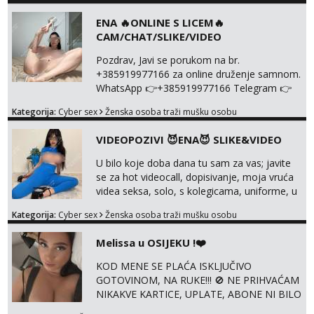
NISTA UŽIVO!!!
ENA 🔥ONLINE S LICEM🔥
CAM/CHAT/SLIKE/VIDEO
Pozdrav, Javi se porukom na br.
+385919977166 za online druženje samnom.
WhatsApp 👉+385919977166 Telegram 👉
@enafriedrichkis Radim videopozive s licem,
Kategorija:
Cyber sex
Ženska osoba traži mušku osobu
solo i s partnerom, kolegicama
(Tina&Natali), razne kombinacije halteri,
VIDEOPOZIVI 😈ENA😈 SLIKE&VIDEO
haljine, štikle, samostojeće itd. Nudim
svakakva videa seksa, pušenje, razne
U bilo koje doba dana tu sam za vas; javite
lokacije, suradnje s kolegicama, fetiši..
se za hot videocall, dopisivanje, moja vruća
Dopisivanje i slike također radim. NIŠTA UŽI...
videa seksa, solo, s kolegicama, uniforme, u
autu itd, te za gole slikice 💋 WhatsApp 👉
Kategorija:
Cyber sex
Ženska osoba traži mušku osobu
+385919977166 Telegram 👉
@enafriedrichkis ISKLJUČIVO ONLINE, NIŠTA
Melissa u OSIJEKU !❤️
UŽIVO
KOD MENE SE PLAĆA ISKLJUČIVO
GOTOVINOM, NA RUKE!!! 🚫 NE PRIHVAĆAM
NIKAKVE KARTICE, UPLATE, ABONE NI BILO
KAKVE DRUGE OBLIKE PLAĆANJA – 💵