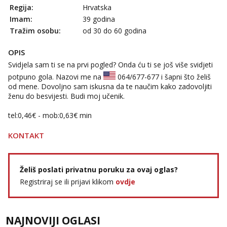
tel:0,93€ - mob:1,12€ min
Regija:
Hrvatska
Imam:
39 godina
Anđela
Tražim osobu:
od 30 do 60 godina
Čekam tvoj poziv!
Tel:
064/677-677
- Kod: #142
OPIS
tel:0,93€ - mob:1,12€ min
Svidjela sam ti se na prvi pogled? Onda ću ti se još više svidjeti
potpuno gola. Nazovi me na
064/677-677
i šapni što želiš
od mene. Dovoljno sam iskusna da te naučim kako zadovoljiti
ženu do besvijesti. Budi moj učenik.
tel:0,46€ - mob:0,63€ min
KONTAKT
Želiš poslati privatnu poruku za ovaj oglas?
Registriraj se ili prijavi klikom
ovdje
NAJNOVIJI OGLASI