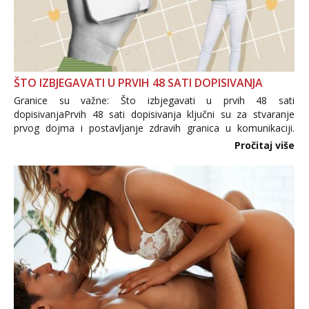
ŠTO IZBJEGAVATI U PRVIH 48 SATI DOPISIVANJA
Granice su važne: Što izbjegavati u prvih 48 sati
dopisivanjaPrvih 48 sati dopisivanja ključni su za stvaranje
prvog dojma i postavljanje zdravih granica u komunikaciji.
Važno je izbjeći prebrzo otkrivanje osobnih ili intimnih
Pročitaj više
informacija, jer nepoznata osoba još nije zaslužila to
povjerenje. Takođe...