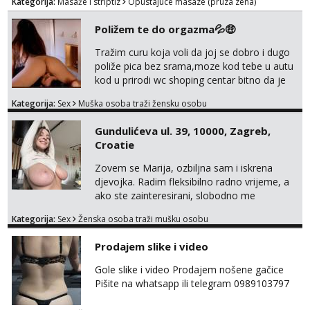
Kategorija:
Masaže i striptiz
Opustajuce masaze (pruza zena)
only,no messages! *NO SEX *PRIORITY IS
GIVEN TO REGULAR CLIENTS
Poližem te do orgazma💦🤑
Tražim curu koja voli da joj se dobro i dugo
poliže pica bez srama,moze kod tebe u autu
kod u prirodi wc shoping centar bitno da je
uzbudljivo i da si full diskretna i napaljena💦
Kategorija:
Sex
Muška osoba traži žensku osobu
jer nisam solo. Zgodan sam i diskretan,sliku
šaljem na wapp telegram..178 78kg.,javi se
Gundulićeva ul. 39, 10000, Zagreb,
za brz dogovor Kontakt 0958759047
Croatie
Zovem se Marija, ozbiljna sam i iskrena
djevojka. Radim fleksibilno radno vrijeme, a
ako ste zainteresirani, slobodno me
kontaktirajte na moj WhatsApp
Kategorija:
Sex
Ženska osoba traži mušku osobu
broj☎️:+385 92 451 2472
Prodajem slike i video
Gole slike i video Prodajem nošene gačice
Pišite na whatsapp ili telegram 0989103797