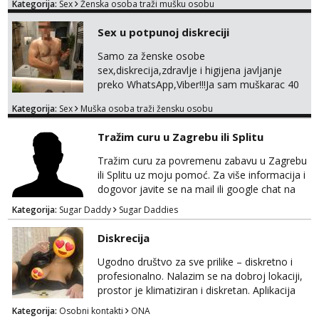
Kategorija:
Sex
Ženska osoba traži mušku osobu
SAMO GOTOVINA!!! Moje fotografije su
100% moje, bez laži i igara. Nemam vremena
Sex u potpunoj diskreciji
za dopisivanja Za dogovor mi piši direktno na
WhatsApp – ako znaš što želiš, bit će ti
Samo za ženske osobe
nagrađeno.
sex,diskrecija,zdravlje i higijena javljanje
preko WhatsApp,Viber!!!Ja sam muškarac 40
god. 180cm 105kg!!!BDSM I razno razni fetiši
Kategorija:
Sex
Muška osoba traži žensku osobu
sve stvar dogovora otvoren za sve
opcije!!!Parovi isto dobro došli!!!
Tražim curu u Zagrebu ili Splitu
Tražim curu za povremenu zabavu u Zagrebu
ili Splitu uz moju pomoć. Za više informacija i
dogovor javite se na mail ili google chat na
oneofakind999111@gmail.com
Kategorija:
Sugar Daddy
Sugar Daddies
Diskrecija
Ugodno društvo za sve prilike – diskretno i
profesionalno. Nalazim se na dobroj lokaciji,
prostor je klimatiziran i diskretan. Aplikacija
what sapp 0957660399.
Kategorija:
Osobni kontakti
ONA