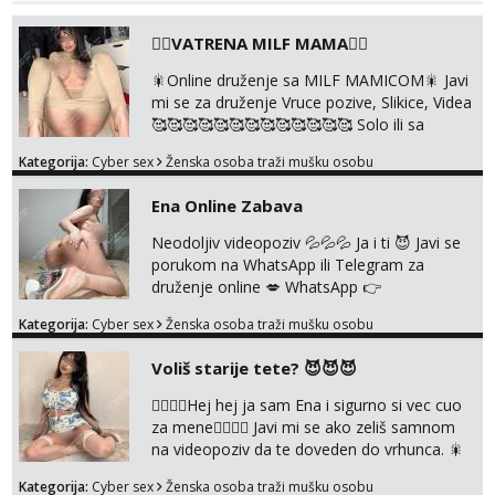
❤️‍🔥VATRENA MILF MAMA❤️‍🔥
🎇Online druženje sa MILF MAMICOM🎇 Javi
mi se za druženje Vruce pozive, Slikice, Videa
🥰🥰🥰🥰🥰🥰🥰🥰🥰🥰🥰🥰🥰 Solo ili sa
partnerom ili kolegicama Javi mi se porukom
Kategorija:
Cyber sex
Ženska osoba traži mušku osobu
WhatsApp ili Telegram WhatsApp 👉
+385919977166 Telegram 👉
Ena Online Zabava
@enafriedrichkis 🤬NE RADIM SASTANKE I
DRUZENJA UZIVO🤬
Neodoljiv videopoziv 💦💦💦 Ja i ti 😈 Javi se
porukom na WhatsApp ili Telegram za
druženje online 💋 WhatsApp 👉
+385919977166 Telegram 👉
Kategorija:
Cyber sex
Ženska osoba traži mušku osobu
@enafriedrichkis NEE radimo sastnke uzivo
nalazenja itd.. +385919977166
Voliš starije tete? 😈😈😈
❤️‍🔥❤️‍🔥Hej hej ja sam Ena i sigurno si vec cuo
za mene❤️‍🔥❤️‍🔥 Javi mi se ako zeliš samnom
na videopoziv da te doveden do vrhunca. 🎇
WhatsApp 👉+385919977166 Telegram 👉
Kategorija:
Cyber sex
Ženska osoba traži mušku osobu
@enafriedrichkis Radim samo ONLINE I