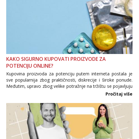
KAKO SIGURNO KUPOVATI PROIZVODE ZA
POTENCIJU ONLINE?
Kupovina proizvoda za potenciju putem interneta postala je
sve popularnija zbog praktičnosti, diskrecije i široke ponude.
Međutim, upravo zbog velike potražnje na tržištu se pojavljuju
i brojni krivotvoreni proizvodi, nepouzdane internetske
Pročitaj više
trgovine te proizvodi nepoznatog podrijetla. ...