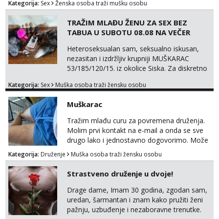
Kategorija:
Sex
Ženska osoba traži mušku osobu
TRAŽIM MLAĐU ŽENU ZA SEX BEZ
TABUA U SUBOTU 08.08 NA VEČER
Heteroseksualan sam, seksualno iskusan,
nezasitan i izdržljiv krupniji MUŠKARAC
53/185/120/15. iz okolice Siska. Za diskretno
seksualno druženje U SUBOTU 08.08 NA
Kategorija:
Sex
Muška osoba traži žensku osobu
VEČER u ZAGREBU tražim MLAĐU ŽENU bez
obzira na vjeru, nacionalnost, bračni status i
Muškarac
udaljenost konkretno zainteresiranu za SEKS
bez TABUA i KONDOMA upotpunjen SEKS
Tražim mlađu curu za povremena druženja.
IGRAČKAMA od vibratora i umjetnih dilda do
Molim prvi kontakt na e-mail a onda se sve
analnih čepova raznih vel...
drugo lako i jednostavno dogovorimo. Može
sve u krugu od 100 km oko Zagreba
Kategorija:
Druženje
Muška osoba traži žensku osobu
Strastveno druženje u dvoje!
Drage dame, Imam 30 godina, zgodan sam,
uredan, šarmantan i znam kako pružiti ženi
pažnju, uzbuđenje i nezaboravne trenutke.