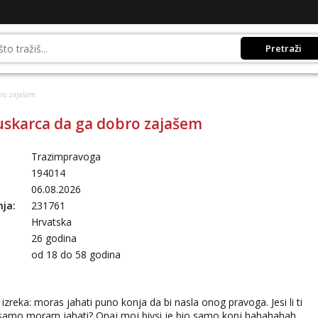
Pretraži
ro zajašem
skarca da ga dobro zajašem
Trazimpravoga
194014
06.08.2026
nja:
231761
Hrvatska
26 godina
:
od 18 do 58 godina
izreka: moras jahati puno konja da bi nasla onog pravoga. Jesi li ti
te samo moram jahati? Onaj moj bivsi je bio samo konj hahahahah