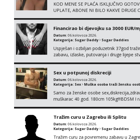
KOD MENE SE PLAĆA ISKLJUČIVO GOTOVI
UPLATE, ABONE NI BILO KAKVE DRUGE OB
su 100% moje, bez laži i igara. Nemam vre
WhatsApp – ako znaš što želiš, bit će ti n
Financirao bi djevojku sa 3000 EUR/m
Datum
: 06.kolovoza 2026.
Kategorija:
Sugar Daddy
Sugar Daddies
Uspješan i ozbiljan poduzetnik 37god traž
zabavu, izlaske, putovanja i druge lijepe s
zgodna i atraktivna javi se na moj email:
Sex u potpunoj diskreciji
Datum
: 06.kolovoza 2026.
Kategorija:
Sex
Muška osoba traži žensku oso
Samo za ženske osobe sex,diskrecija,zdravl
muškarac 40 god. 180cm 105kg!!!BDSM I raz
opcije!!!Parovi isto dobro došli!!!
Tražim curu u Zagrebu ili Splitu
Datum
: 06.kolovoza 2026.
Kategorija:
Sugar Daddy
Sugar Daddies
Tražim curu za povremenu zabavu u Zagrebu