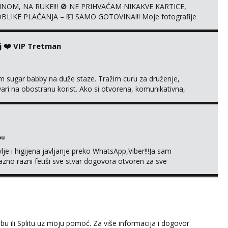
NOM, NA RUKE!!! 🚫 NE PRIHVAĆAM NIKAKVE KARTICE,
LIKE PLAĆANJA – 💵 SAMO GOTOVINA!!! Moje fotografije
mena za dopisivanja Za dogovor mi piši direktno na
agrađeno.
j ❤️ VIP Tretman
im sugar babby na duže staze. Tražim curu za druženje,
tvari na obostranu korist. Ako si otvorena, komunikativna,
 markodalic37@gmail.com
bu
je i higijena javljanje preko WhatsApp,Viber!!!Ja sam
no razni fetiši sve stvar dogovora otvoren za sve
 ili Splitu uz moju pomoć. Za više informacija i dogovor