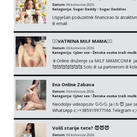
Datum
: 06.kolovoza 2026.
Kategorija:
Sugar Daddy
Sugar Daddies
Uspješan poduzetnik financirao bi atrakt
ili email
❤️‍🔥VATRENA MILF MAMA❤️‍🔥
Datum
: 06.kolovoza 2026.
Kategorija:
Cyber sex
Ženska osoba traži muš
🎇Online druženje sa MILF MAMICOM🎇 Javi 
🥰🥰🥰🥰🥰🥰🥰 Solo ili sa partnerom ili 
👉+385919977166 Telegram 👉@enafried
Ena Online Zabava
Datum
: 06.kolovoza 2026.
Kategorija:
Cyber sex
Ženska osoba traži muš
Neodoljiv videopoziv 💦💦💦 Ja i ti 😈 Jav
WhatsApp 👉+385919977166 Telegram 👉@en
+385919977166
Voliš starije tete? 😈😈😈
Datum
: 06.kolovoza 2026.