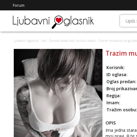
Forum
Ljubavni oglasnik
›
Sex
›
Ženska osoba traži mušku osobu
› Trazim muskarca da ga dob
Trazim mu
Korisnik:
ID oglasa:
Oglas predan:
Broj prikaziva
Regija:
Imam:
Tražim osobu
OPIS
Ima jedna stara 
moj pravi, ili 