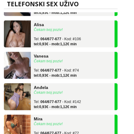
Tel:
064/677-677
- Kod: #119
TELEFONSKI SEX UŽIVO
tel:0,93€ - mob:1,12€ min
Alisa
Čekam tvoj poziv!
Tel:
064/677-677
- Kod: #106
tel:0,93€ - mob:1,12€ min
Vanesa
Čekam tvoj poziv!
Tel:
064/677-677
- Kod: #74
tel:0,93€ - mob:1,12€ min
Anđela
Čekam tvoj poziv!
Tel:
064/677-677
- Kod: #142
tel:0,93€ - mob:1,12€ min
Mira
Čekam tvoj poziv!
Tel:
064/677-677
- Kod: #72
tel:0,93€ - mob:1,12€ min