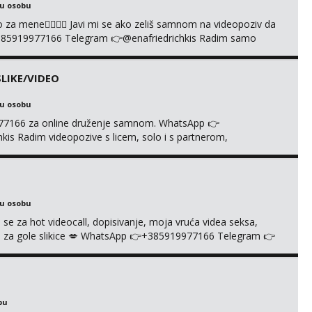
ku osobu
cuo za mene❤️‍🔥❤️‍🔥 Javi mi se ako zeliš samnom na videopoziv da
385919977166 Telegram 👉@enafriedrichkis Radim samo
LIKE/VIDEO
ku osobu
977166 za online druženje samnom. WhatsApp 👉
s Radim videopozive s licem, solo i s partnerom,
e halteri, haljine, štikle, samostojeće itd. Nudim svakakva
je s kolegicama, fetiši.. Dopisivanje i slike također radim.
ku osobu
 se za hot videocall, dopisivanje, moja vruća videa seksa,
 te za gole slikice 💋 WhatsApp 👉+385919977166 Telegram 👉
ŠTA UŽIVO
bu