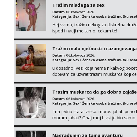
Tražim mlađega za sex
Datum
: 06.kolovoza 2026.
Kategorija:
Sex
Ženska osoba traži mušku oso
Hej svima, tražim nekog za diskretna druž
ispod i nadji me tamo, cekam te!
Tražim malo nježnosti i razumjevanja
Datum
: 06.kolovoza 2026.
Kategorija:
Sex
Ženska osoba traži mušku oso
u dosadnoj vezi koja nema nikakvog pocetk
dobivam za uzvrat.trazim muskarca koji c
njeznosti i razumjevanja. volim njezan sek
muskarac preuzme kontrolu . javi se :) Klik
Trazim muskarca da ga dobro zajaš
Datum
: 06.kolovoza 2026.
Kategorija:
Sex
Ženska osoba traži mušku oso
Ima jedna stara izreka: moras jahati puno ko
moram jahati? Onaj moj bivsi je bio samo ko
Nagrađujem za tajnu avanturu