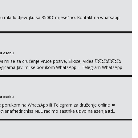
ivnu mladu djevojku sa 3500€ mjesečno. Kontakt na whatsapp
ku osobu
mi se za druženje Vruce pozive, Slikice, Videa 🥰🥰🥰🥰🥰🥰
kolegicama Javi mi se porukom WhatsApp ili Telegram WhatsApp
richkis 🤬NE RADIM SASTANKE I DRUZENJA UZIVO🤬
ku osobu
i se porukom na WhatsApp ili Telegram za druženje online 💋
afriedrichkis NEE radimo sastnke uzivo nalazenja itd..