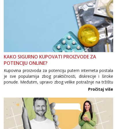
KAKO SIGURNO KUPOVATI PROIZVODE ZA
POTENCIJU ONLINE?
Kupovina proizvoda za potenciju putem interneta postala
je sve popularnija zbog praktičnosti, diskrecije i široke
ponude. Međutim, upravo zbog velike potražnje na tržištu
se pojavljuju i brojni krivotvoreni proizvodi, nepouzdane
Pročitaj više
internetske trgovine te proizvodi nepoznatog podrijetla. ...