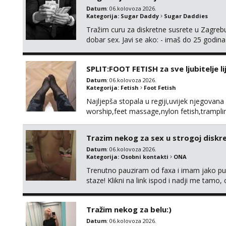
Datum
: 06.kolovoza 2026.
Kategorija:
Sugar Daddy
Sugar Daddies
Tražim curu za diskretne susrete u Zagrebu
dobar sex. Javi se ako: - imaš do 25 godina
fleksibilna s vremenom (jer ga nemam previ
vodiš brigu o zdravlju i koristiš zaštitu Ne jav
SPLIT:FOOT FETISH za sve ljubitelje l
Datum
: 06.kolovoza 2026.
Kategorija:
Fetish
Foot Fetish
Najljepša stopala u regiji,uvijek njegovana
worship,feet massage,nylon fetish,tramplin
obožavatelje ovog fetisha,isključivo POZIV
Trazim nekog za sex u strogoj diskrec
Datum
: 06.kolovoza 2026.
Kategorija:
Osobni kontakti
ONA
Trenutno pauziram od faxa i imam jako p
staze! Klikni na link ispod i nadji me tamo,
Tražim nekog za belu:)
Datum
: 06.kolovoza 2026.