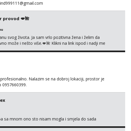
fakind999111@gmail.com
r provod 💋🌺
bu
nu svog života. Ja sam vrlo pozitivna žena i želim da
 može i nešto više.💋🌺 Klikni na link ispod i nadji me
 profesionalno. Nalazim se na dobroj lokaciji, prostor je
app 0957660399.
sex
oba sa mnom ono sto nisam mogla i smjela do sada