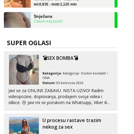
Snježana
Čekam tvoj poziv!
Tel:
064/677-677
- Kod: #119
tel:0,93€ - mob:1,12€ min
SUPER OGLASI
Alisa
Čekam tvoj poziv!
Tel:
064/677-677
- Kod: #106
💣SEX BOMBA💣
tel:0,93€ - mob:1,12€ min
Vanesa
Kategorija:
Kategorija:
Osobni kontakti
ONA
Čekam tvoj poziv!
Datum:
03.kolovoza 2026.
Tel:
064/677-677
- Kod: #74
Javi se za ONLINE ZABAVU. NISTA UZIVO! Radim
tel:0,93€ - mob:1,12€ min
videopozive, dopisivanja, prodajem svoja videa i
slikice. 😚 Javi mi se porukom na Whatsupp, Viber ili
Anđela
Telegram. +385 91 723 0045
Čekam tvoj poziv!
Tel:
064/677-677
- Kod: #142
U procesu rastave trazim
tel:0,93€ - mob:1,12€ min
nekog za sex