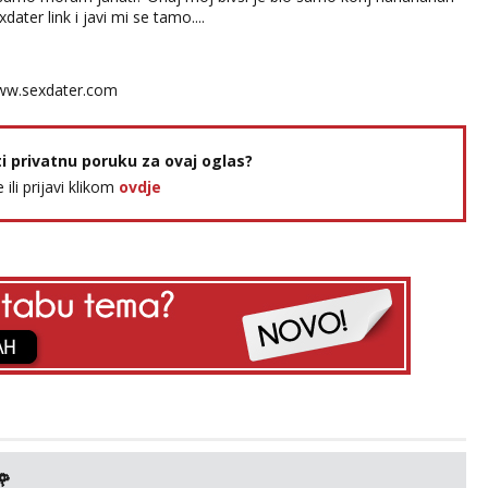
xdater link i javi mi se tamo....
w.sexdater.com
ti privatnu poruku za ovaj oglas?
e ili prijavi klikom
ovdje
🌹