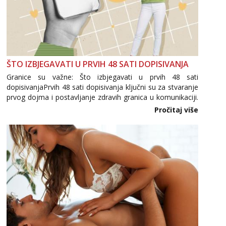
ŠTO IZBJEGAVATI U PRVIH 48 SATI DOPISIVANJA
Granice su važne: Što izbjegavati u prvih 48 sati
dopisivanjaPrvih 48 sati dopisivanja ključni su za stvaranje
prvog dojma i postavljanje zdravih granica u komunikaciji.
Važno je izbjeći prebrzo otkrivanje osobnih ili intimnih
Pročitaj više
informacija, jer nepoznata osoba još nije zaslužila to
povjerenje. Takođe...