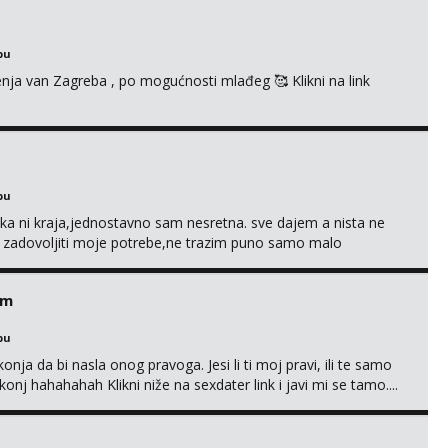
bu
enja van Zagreba , po mogućnosti mlađeg 🥰 Klikni na link
bu
a ni kraja,jednostavno sam nesretna. sve dajem a nista ne
e zadovoljiti moje potrebe,ne trazim puno samo malo
s i njezne poljupce po tijelu koji me jako pale,obozavam kad
ni na link ispod i nadji me tamo, cekam te!
em
bu
nja da bi nasla onog pravoga. Jesi li ti moj pravi, ili te samo
nj hahahahah Klikni niže na sexdater link i javi mi se tamo....