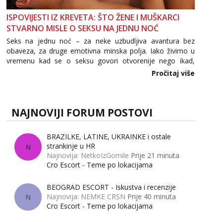
ISPOVIJESTI IZ KREVETA: ŠTO ŽENE I MUŠKARCI
STVARNO MISLE O SEKSU NA JEDNU NOĆ
Seks na jednu noć – za neke uzbudljiva avantura bez
obaveza, za druge emotivna minska polja. Iako živimo u
vremenu kad se o seksu govori otvorenije nego ikad,
tema „jedne noći strasti“ i dalje izaziva burne rasprave. Što
Pročitaj više
zapravo misle žene, a što muškarci? Jesu...
NAJNOVIJI FORUM POSTOVI
BRAZILKE, LATINE, UKRAINKE i ostale
strankinje u HR
N
Najnovija: NetkoIzGomile
Prije 21 minuta
Cro Escort - Teme po lokacijama
BEOGRAD ESCORT - Iskustva i recenzije
Najnovija: NEMKE CRSN
Prije 40 minuta
N
Cro Escort - Teme po lokacijama