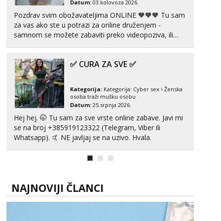
Datum:
03.kolovoza 2026.
Pozdrav svim obožavateljima ONLINE 🧡🧡🧡 Tu sam
za vas ako ste u potrazi za online druženjem -
samnom se možete zabaviti preko videopoziva, ili
ako vam nisam dovoljna radim i u paru i trojci s
kolegicama, svaka je drugačija 😉 Radim i vruća
✅ CURA ZA SVE ✅
tipkanja uz slike i hot line pozive. Za vas sam
pripremila ...
Kategorija:
Kategorija:
Cyber sex
Ženska
osoba traži mušku osobu
Datum:
25.srpnja 2026.
Hej hej. 🤭 Tu sam za sve vrste online zabave. Javi mi
se na broj +385919123322 (Telegram, Viber ili
Whatsapp). 🤙 NE javljaj se na uzivo. Hvala.
NAJNOVIJI ČLANCI