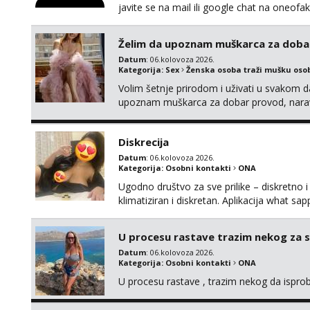
javite se na mail ili google chat na oneo
Želim da upoznam muškarca za doba
Datum
: 06.kolovoza 2026.
Kategorija:
Sex
Ženska osoba traži mušku oso
Volim šetnje prirodom i uživati u svakom da
upoznam muškarca za dobar provod, naravno
tamo, cekam te!
Diskrecija
Datum
: 06.kolovoza 2026.
Kategorija:
Osobni kontakti
ONA
Ugodno društvo za sve prilike – diskretno i
klimatiziran i diskretan. Aplikacija what s
U procesu rastave trazim nekog za 
Datum
: 06.kolovoza 2026.
Kategorija:
Osobni kontakti
ONA
U procesu rastave , trazim nekog da ispr