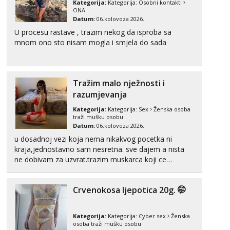
Kategorija:
Kategorija:
Osobni kontakti
Mira
ONA
Čekam tvoj poziv!
Datum:
06.kolovoza 2026.
Tel:
064/677-677
- Kod: #72
U procesu rastave , trazim nekog da isproba sa
tel:0,93€ - mob:1,12€ min
mnom ono sto nisam mogla i smjela do sada
Tražim malo nježnosti i
razumjevanja
Kategorija:
Kategorija:
Sex
Ženska osoba
traži mušku osobu
Datum:
06.kolovoza 2026.
u dosadnoj vezi koja nema nikakvog pocetka ni
kraja,jednostavno sam nesretna. sve dajem a nista
ne dobivam za uzvrat.trazim muskarca koji ce
zadovoljiti moje potrebe,ne trazim puno samo malo
njeznosti i razumjevanja. volim njezan seks i njezne
Crvenokosa ljepotica 20g. 🤭
poljupce po tijelu koji me jako pale,obozavam kad
muskar...
Kategorija:
Kategorija:
Cyber sex
Ženska
osoba traži mušku osobu