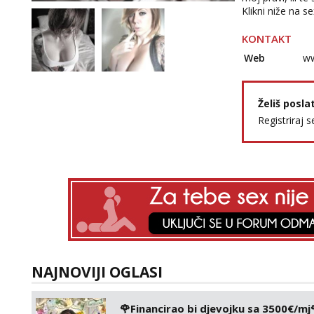
Klikni niže na se
KONTAKT
Web
ww
Želiš posla
Registriraj s
NAJNOVIJI OGLASI
🌹Financirao bi djevojku sa 3500€/mj