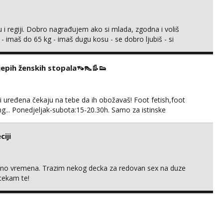
 i regiji. Dobro nagrađujem ako si mlada, zgodna i voliš
 - imaš do 65 kg - imaš dugu kosu - se dobro ljubiš - si
še) i dostupna radnim danom (vikendi i noći su za obitelj) -
ljajte se: - debele - frajeri i paro...
ijepih ženskih stopala👡👠👢👟
 i uređena čekaju na tebe da ih obožavaš! Foot fetish,foot
g... Ponedjeljak-subota:15-20.30h. Samo za istinske
. Sex i sl.ISKLJUČENO!
iji
uno vremena. Trazim nekog decka za redovan sex na duze
 cekam te!