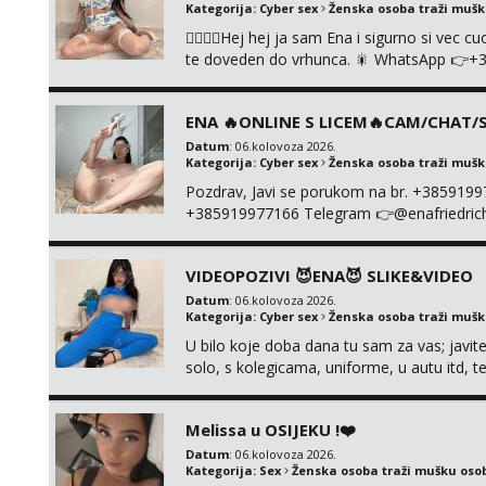
Kategorija:
Cyber sex
Ženska osoba traži muš
❤️‍🔥❤️‍🔥Hej hej ja sam Ena i sigurno si vec 
te doveden do vrhunca. 🎇 WhatsApp 👉+
ONLINE I NISTA UŽIVO!!!
ENA 🔥ONLINE S LICEM🔥CAM/CHAT/S
Datum
: 06.kolovoza 2026.
Kategorija:
Cyber sex
Ženska osoba traži muš
Pozdrav, Javi se porukom na br. +385919
+385919977166 Telegram 👉@enafriedrichki
kolegicama (Tina&Natali), razne kombinacij
videa seksa, pušenje, razne lokacije, suradn
VIDEOPOZIVI 😈ENA😈 SLIKE&VIDEO
NIŠTA UŽI...
Datum
: 06.kolovoza 2026.
Kategorija:
Cyber sex
Ženska osoba traži muš
U bilo koje doba dana tu sam za vas; javite
solo, s kolegicama, uniforme, u autu itd,
@enafriedrichkis ISKLJUČIVO ONLINE, NI
Melissa u OSIJEKU !❤️
Datum
: 06.kolovoza 2026.
Kategorija:
Sex
Ženska osoba traži mušku oso