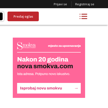
Prijavi se
Registriraj se
Predaj oglas
Snježana
Čekam tvoj poziv!