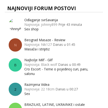
NAJNOVIJI FORUM POSTOVI
Odlaganje svršavanja
Najnovija: johnny899
Prije 43 minuta
Sex shop
Beograd Masaze - Review
Najnovija: Nik127
Danas u 01:45
N
Masaža i striptiz
Najbolje Milf - Gilf
Najnovija: Black wolf
Danas u 00:49
B
Cro Escort - Teme o pojedinoj curi, paru,
salonu
Razmjena Videa
Najnovija: 22 18cm
Danas u 00:27
2
Sex
BRAZILKE, LATINE, UKRAINKE i ostale