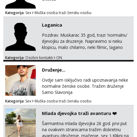
Kategorija:
Sex
Muška osoba traži žensku osobu
Laganica
Pozdrav. Muskarac 35 god, trazi 'normalnu'
djevojku za druzenje. Napravimo si neku
klopicu, malo chilamo, neki filmic, lagano
upoznavanje, bez obaveza. Izgled mi nije
Kategorija:
Osobni kontakti
ON
pretjerano bitan koliko iznutra. Bucke se
slobodno jave jer sam i sam takav. Medo
Druženje...
brundo xD Budi pristojna i dobra, za sve
ostale cemo lako. Zagreb.
Ovdje sam isključivo radi upoznavanja neke
normalne ženske osobe. Tražim druženje
Samo Slavonija
Kategorija:
Sex
Muška osoba traži žensku osobu
Mlada djevojka traži avanturu ❤️
Šarmantna mlada djevojka 26 god. prvi put
na ovakvim stranicama tražim diskretnu
avanturu (druženje, maženje, sex :) Klikni na