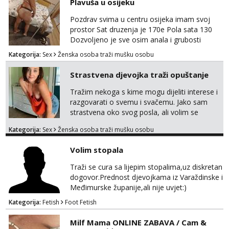
Plavuša u osijeku
Pozdrav svima u centru osijeka imam svoj
prostor Sat druzenja je 170e Pola sata 130
Dozvoljeno je sve osim anala i grubosti
Prodajem i svoja videa ako nekog zanima Za
Kategorija:
Sex
Ženska osoba traži mušku osobu
dogovor javite se na wocap 0919282417
Strastvena djevojka traži opuštanje
Tražim nekoga s kime mogu dijeliti interese i
razgovarati o svemu i svačemu. Jako sam
strastvena oko svog posla, ali volim se
opustiti i provesti vrijeme s prijateljima.
Kategorija:
Sex
Ženska osoba traži mušku osobu
Voljela bi naci nekoga pa da se nemoram
samo s prijateljima opustati ;) Klikni na link
Volim stopala
ispod i nadji me tamo, cekam te!
Traži se cura sa lijepim stopalima,uz diskretan
dogovor.Prednost djevojkama iz Varaždinske i
Međimurske županije,ali nije uvjet:)
Kategorija:
Fetish
Foot Fetish
Milf Mama ONLINE ZABAVA / Cam &