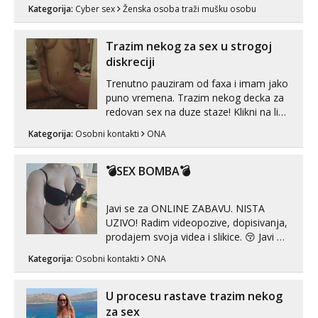
videouradke. 🤩 Za online zabavu pošalji
Kategorija:
Cyber sex
Ženska osoba traži mušku osobu
poruku na Whatsapp, Telegram ili Viber.
😎 +385 91 912 3322 Za provjeru moje
autentičnosti možeš me vidjeti na
Trazim nekog za sex u strogoj
videopozivu. 😉 S vama sam vec 5 ...
diskreciji
Trenutno pauziram od faxa i imam jako
puno vremena. Trazim nekog decka za
redovan sex na duze staze! Klikni na link
ispod i nadji me tamo, cekam te!
Kategorija:
Osobni kontakti
ONA
💣SEX BOMBA💣
Javi se za ONLINE ZABAVU. NISTA
UZIVO! Radim videopozive, dopisivanja,
prodajem svoja videa i slikice. 😚 Javi mi
se porukom na Whatsupp, Viber ili
Kategorija:
Osobni kontakti
ONA
Telegram. +385 91 723 0045
U procesu rastave trazim nekog
za sex