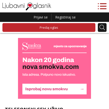
Prijavi se
Registriraj se
Predaj oglas
Lucija
Razgovaram :)
Tel:
064/677-677
- Kod: #136