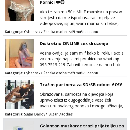
Pornici ❤️😈
Ako te zanima 50+ MILF mamica na pravom
si mjestu da me isprobas....radim prljave
videopozive, ispunjavam mama-sin fetise,
dominacija, hotchat, saljem ti svoje gole
Kategorija:
Cyber sex
Ženska osoba traži mušku osobu
slikice i videe ako zelis, a mozes i dobiti gacice
od mamice ako me zamolis... 🔥🫦 NE RADIM
Diskretno ONLINE sex druzenje
UZIVO...Javi se na wapp 091 548 3275,
mamica te ceka da ispunim sve tvoje zelje 😽
Vesna ovdje, ja sam milf kako bi rekli, i ako si
za druzenje napisi mi porukicu na whatsap
095 7513 219 Zabavit cemo se na hotchatu ili
videopozivu a saljem i gacice i gole slikice :)
Kategorija:
Cyber sex
Ženska osoba traži mušku osobu
NE UZIVO!
Tražim partnera za SD/SB odnos €€€€
Obrazovana, samostalna djevojka koja
upravo izlazi iz dugogodišnje veze želi
avanturu ovakvog odnosa i mnogo uživanja,
poklona, pažnje i putovanja. Moguća i
Kategorija:
Sugar Daddy
Sugar Daddies
poslovna saradnja ako nam se interesi
poklapaju. Mnogo senzualnosti i lijepe
Galantan muskarac trazi prijateljicu za
energije. Javite mi se sa opisom što opširnijim