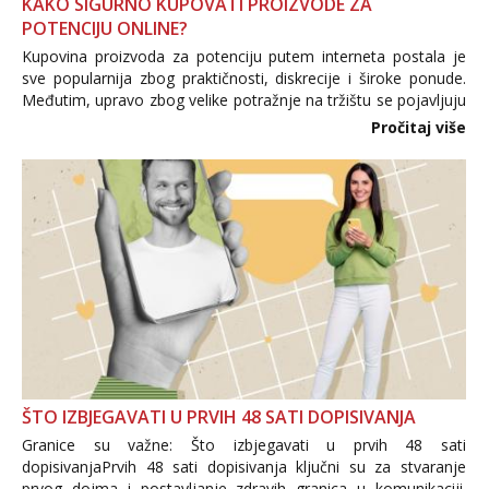
KAKO SIGURNO KUPOVATI PROIZVODE ZA
POTENCIJU ONLINE?
Kupovina proizvoda za potenciju putem interneta postala je
sve popularnija zbog praktičnosti, diskrecije i široke ponude.
Međutim, upravo zbog velike potražnje na tržištu se pojavljuju
i brojni krivotvoreni proizvodi, nepouzdane internetske
Pročitaj više
trgovine te proizvodi nepoznatog podrijetla. ...
ŠTO IZBJEGAVATI U PRVIH 48 SATI DOPISIVANJA
Granice su važne: Što izbjegavati u prvih 48 sati
dopisivanjaPrvih 48 sati dopisivanja ključni su za stvaranje
prvog dojma i postavljanje zdravih granica u komunikaciji.