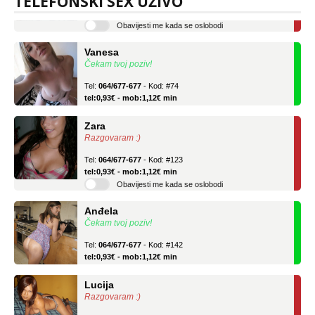
TELEFONSKI SEX UŽIVO
tel:0,93€ - mob:1,12€ min
Obavijesti me kada se oslobodi
Vanesa
Čekam tvoj poziv!
Tel:
064/677-677
- Kod: #74
tel:0,93€ - mob:1,12€ min
Zara
Razgovaram :)
Tel:
064/677-677
- Kod: #123
tel:0,93€ - mob:1,12€ min
Obavijesti me kada se oslobodi
Anđela
Čekam tvoj poziv!
Tel:
064/677-677
- Kod: #142
tel:0,93€ - mob:1,12€ min
Lucija
Razgovaram :)
Tel:
064/677-677
- Kod: #136