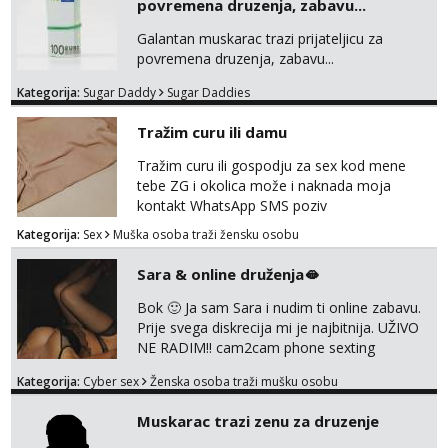
povremena druzenja, zabavu...
jer od toga ovisi da li ću odgovoriti. Isključivo
tražim nekoga za duži vremenski period.
Galantan muskarac trazi prijateljicu za
Naravno njegovanog i galantn...
povremena druzenja, zabavu...
Kategorija:
Sugar Daddy
Sugar Daddies
Tražim curu ili damu
Tražim curu ili gospodju za sex kod mene
tebe ZG i okolica može i naknada moja
kontakt WhatsApp SMS poziv
Kategorija:
Sex
Muška osoba traži žensku osobu
Sara & online druženja🫦
Bok 🙂 Ja sam Sara i nudim ti online zabavu.
Prije svega diskrecija mi je najbitnija. UŽIVO
NE RADIM!! cam2cam phone sexting
squirting anal slike i videa razne igrice s
Kategorija:
Cyber sex
Ženska osoba traži mušku osobu
partnerom ili partnericom te naši porno
uradci. Javi se porukom na wapp i zakaži svoj
Muskarac trazi zenu za druzenje
termin. P.S. tražit ćeš me još 🫠💦