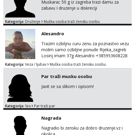
Muskarac 50 g iz zagreba trazi damu za
zabavu I druzenje u diskreciji
Kategorija:
Druženje
Muška osoba traži žensku osobu
Alesandro
Trazim ozbiljnu curu zenu za poznastvo vezu
molim samo ozbiljne ponude Rijeka_zagreb
Losinj imam 37g Alesandro +385953608228
💪💪
Kategorija:
Veza / ljubav
Muška osoba traži žensku osobu
Par traži musku osobu
Javit se sa slikom i opisom!
Kategorija:
Sex
Par traži par
Nagrada
Nagradio bi zensku za dobro druzenje.vz i
okolica