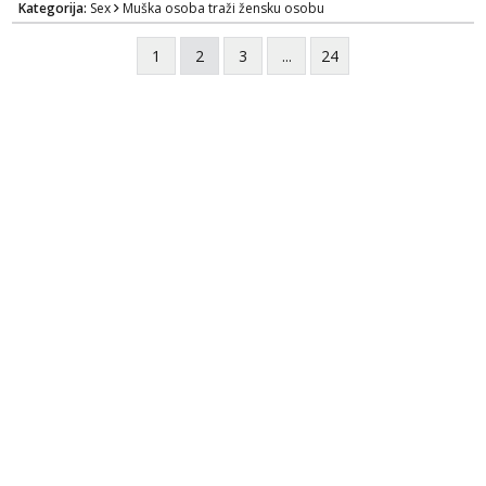
Kategorija:
Sex
Muška osoba traži žensku osobu
WhatsApp 0958634499
1
2
3
...
24