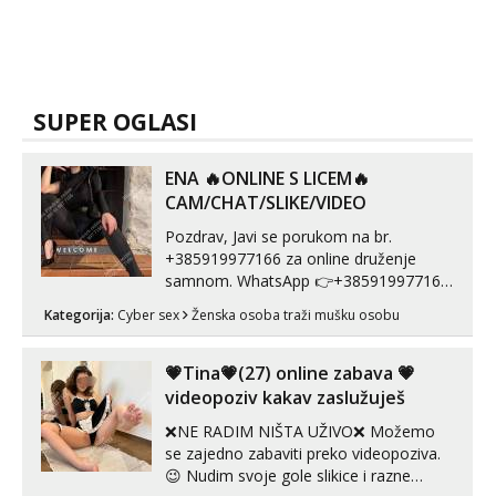
SUPER OGLASI
ENA 🔥ONLINE S LICEM🔥
CAM/CHAT/SLIKE/VIDEO
Pozdrav, Javi se porukom na br.
+385919977166 za online druženje
samnom. WhatsApp 👉+385919977166
Telegram 👉@enafriedrichkis Radim
Kategorija:
Cyber sex
Ženska osoba traži mušku osobu
videopozive s licem, solo i s partnerom,
kolegicama (Tina&Natali), razne
kombinacije halteri, haljine, štikle,
💗Tina💗(27) online zabava 💗
samostojeće itd. Nudim svakakva videa
videopoziv kakav zaslužuješ
seksa, puš...
❌NE RADIM NIŠTA UŽIVO❌ Možemo
se zajedno zabaviti preko videopoziva.
😉 Nudim svoje gole slikice i razne