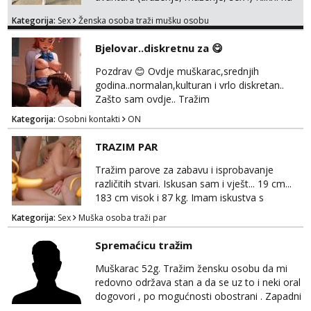
link ispod i nadji me tamo, cekam te!
Kategorija:
Sex
Ženska osoba traži mušku osobu
Bjelovar..diskretnu za 😋
Pozdrav 😊 Ovdje muškarac,srednjih
godina..normalan,kulturan i vrlo diskretan..
Zašto sam ovdje.. Tražim
djevojku,gospođicu, kojoj bih pružio,pružao
Kategorija:
Osobni kontakti
ON
oralno zadovoljstvo.. Ako si znatiželjna,ili
željna,i želiš uživat u strastvenom oralu,javi se
TRAZIM PAR
sa potpunim povjerenjem..i opusti se i
prepusti.. Manje bitno jel si mršavica,ili slatka
Tražim parove za zabavu i isprobavanje
bucka..bitno mi je da si diskretna i uredna..
različitih stvari. Iskusan sam i vješt... 19 cm...
Bjelovar, o...
183 cm visok i 87 kg. Imam iskustva s
parovima, potpuno sam zdrava i njegovana, a
Kategorija:
Sex
Muška osoba traži par
privatnost je apsolutno najvažnija. Ozbiljni
parovi mogu me kontaktirati putem
Spremaćicu tražim
WhatsAppa ili Vibera. Samo ozbiljni parovi
trebaju slati poruke ili zvati. Blokiram one koji
Muškarac 52g. Tražim žensku osobu da mi
nisu ozbiljni.
redovno održava stan a da se uz to i neki oral
dogovori , po mogućnosti obostrani . Zapadni
dio Zagreba .Javiti se prvo porukom na